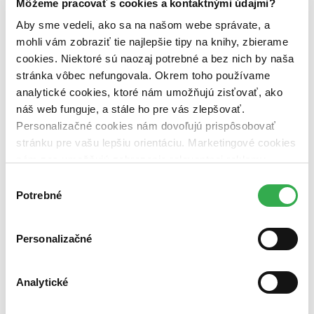
Môžeme pracovať s cookies a kontaktnými údajmi?
dostupná (bez vypredaných) (0 titulov)
dostupná (bez
vypredaných)
Aby sme vedeli, ako sa na našom webe správate, a
mohli vám zobraziť tie najlepšie tipy na knihy, zbierame
Nové / čítané
nová (0 titulov)
nová
cookies. Niektoré sú naozaj potrebné a bez nich by naša
čítaná (0 titulov)
čítaná
stránka vôbec nefungovala. Okrem toho používame
čítaná - výborný stav (0 titulov)
čítaná - výborný stav
analytické cookies, ktoré nám umožňujú zisťovať, ako
čítaná - mierne opotrebovaná (0 titulov)
čítaná - mierne
náš web funguje, a stále ho pre vás zlepšovať.
opotrebovaná
Personalizačné cookies nám dovoľujú prispôsobovať
čítané verzie vypredaných kníh (0 titulov)
čítané verzie
vypredaných kníh
stránku pre vašu lepšiu orientáciu. Marketingové cookies
nám zas umožňujú zobrazenie relevantnej reklamy.
Zúžiť výber
Niektoré údaje zdieľame aj s tretími stranami. Veľmi by
Výber
Zoradiť
nám pomohlo, keby sme mohli používať všetky tieto
Potrebné
súhlasu
cookies. Ďakujeme!
Personalizačné
Bestsellery
Top hodnotené
Analytické
Novinky
Najdrahšie
Najlacnejšie