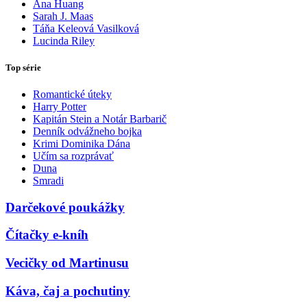
Ana Huang
Sarah J. Maas
Táňa Keleová Vasilková
Lucinda Riley
Top série
Romantické úteky
Harry Potter
Kapitán Stein a Notár Barbarič
Denník odvážneho bojka
Krimi Dominika Dána
Učím sa rozprávať
Duna
Smradi
Darčekové poukážky
Čítačky e-kníh
Vecičky od Martinusu
Káva, čaj a pochutiny