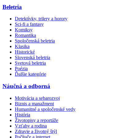
Beletria
Detektívky, trilery a horory
Sci-fi a fantasy
Komiksy
Romantika
Spoločenská beletria
Klasika
Historické
Slovenská beletria
Svetová beletria
Poézia
Ďalšie kategórie
Náučná a odborná
Motivácia a sebarozvoj
Biznis a manažment
Humanitné a spoločenské vedy
História
Životopisy a reportáže
Vzťahy a rodina
Zdravie a životný štýl
Počítače a internet