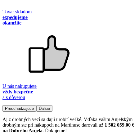
Tovar skladom
expedujeme
okamžite
U nás nakupujete
vždy bezpečne
a s dôverou
Predchádzajúce
Ďalšie
Aj z drobných vecí sa dajú urobiť veľké. Vďaka vašim Anjelským
drobným ste pri nákupoch na Martinuse darovali už
1 502 059,00 €
na Dobrého Anjela
. Ďakujeme!