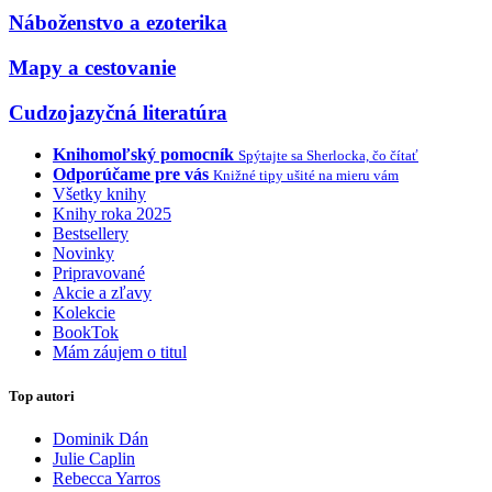
Náboženstvo a ezoterika
Mapy a cestovanie
Cudzojazyčná literatúra
Knihomoľský pomocník
Spýtajte sa Sherlocka, čo čítať
Odporúčame pre vás
Knižné tipy ušité na mieru vám
Všetky knihy
Knihy roka 2025
Bestsellery
Novinky
Pripravované
Akcie a zľavy
Kolekcie
BookTok
Mám záujem o titul
Top autori
Dominik Dán
Julie Caplin
Rebecca Yarros