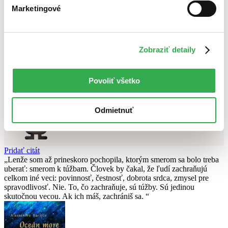
Najvyššia zľava
Marketingové
Použité filtre
Zrušiť filtre
Zobraziť detaily
V českom jazyku
v zľave
Nebol nájdený
žiadny titul
vyhovujúci zadaným podmienkam.
Skúste prosím zmeniť vyhľadávaný výraz.
Povoliť všetko
Chcete poradiť knihu?
Odmietnuť
Náš pomocník Sherlock vám ju s radosťou vypátra!
Knihomoľský pomocník
Pridať citát
Lenže som až prineskoro pochopila, ktorým smerom sa bolo treba
uberať: smerom k túžbam. Človek by čakal, že ľudí zachraňujú
celkom iné veci: povinnosť, čestnosť, dobrota srdca, zmysel pre
spravodlivosť. Nie. To, čo zachraňuje, sú túžby. Sú jedinou
skutočnou vecou. Ak ich máš, zachrániš sa.