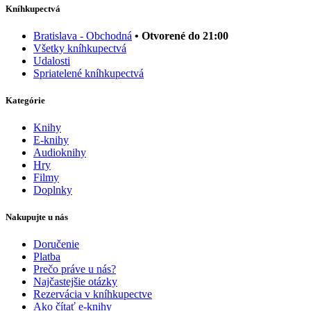
Kníhkupectvá
Bratislava - Obchodná
• Otvorené do 21:00
Všetky kníhkupectvá
Udalosti
Spriatelené kníhkupectvá
Kategórie
Knihy
E-knihy
Audioknihy
Hry
Filmy
Doplnky
Nakupujte u nás
Doručenie
Platba
Prečo práve u nás?
Najčastejšie otázky
Rezervácia v kníhkupectve
Ako čítať e-knihy