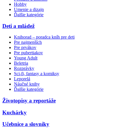
Hobby
Umenie a dizajn
Ďalšie kategórie
Deti a mládež
Knihorad – poradca kníh pre deti
Pre najmenších
Pre prvákov
Pre pubertiakov
Young Adult
Beletria
Rozprávky
Sci-fi, fantasy a komiksy
Leporelá
Náučné knihy
Ďalšie kategórie
Životopisy a reportáže
Kuchárky
Učebnice a slovníky