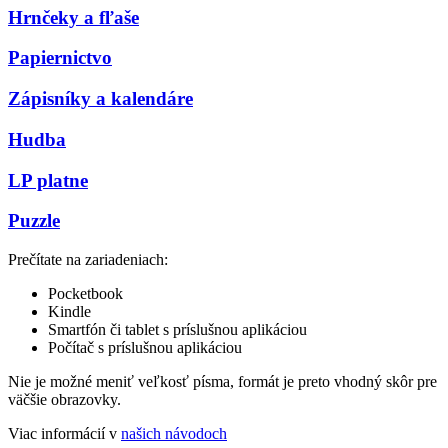
Hrnčeky a fľaše
Papiernictvo
Zápisníky a kalendáre
Hudba
LP platne
Puzzle
Prečítate na zariadeniach:
Pocketbook
Kindle
Smartfón či tablet s príslušnou aplikáciou
Počítač s príslušnou aplikáciou
Nie je možné meniť veľkosť písma, formát je preto vhodný skôr pre
väčšie obrazovky.
Viac informácií v
našich návodoch