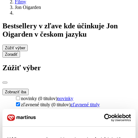
Filmy
Jon Oigarden
Bestsellery v zľave kde účinkuje Jon
Oigarden v českom jazyku
Zúžiť výber
Zoradiť
Zúžiť výber
Zobraziť iba
novinky (0 titulov)
novinky
zľavnené tituly (0 titulov)
zľavnené tituly
Dostupnosť
na centrálnom sklade (0 titulov)
na centrálnom sklade
predpredaj (0 titulov)
predpredaj
pripravujeme (0 titulov)
pripravujeme