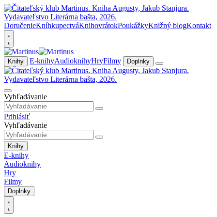
Doručenie
Kníhkupectvá
Knihovrátok
Poukážky
Knižný blog
Kontakt
E-knihy
Audioknihy
Hry
Filmy
Knihy
Doplnky
Vyhľadávanie
Prihlásiť
Vyhľadávanie
Knihy
E-knihy
Audioknihy
Hry
Filmy
Doplnky