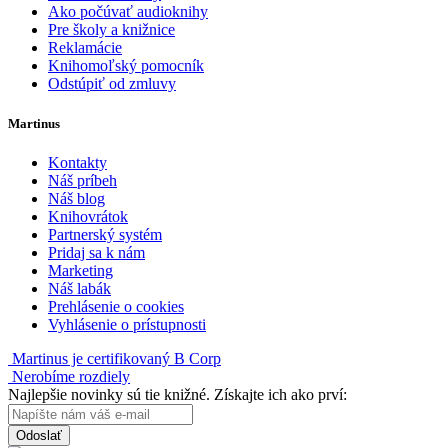
Ako počúvať audioknihy
Pre školy a knižnice
Reklamácie
Knihomoľský pomocník
Odstúpiť od zmluvy
Martinus
Kontakty
Náš príbeh
Náš blog
Knihovrátok
Partnerský systém
Pridaj sa k nám
Marketing
Náš labák
Prehlásenie o cookies
Vyhlásenie o prístupnosti
Martinus je certifikovaný B Corp
Nerobíme rozdiely
Najlepšie novinky sú tie knižné. Získajte ich ako prví:
Odoslať