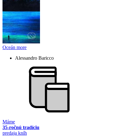
Oceán more
Alessandro Baricco
Máme
35-ročnú tradíciu
predaja kníh