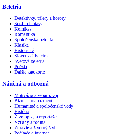
Beletria
Detektívky, trilery a horory
Sci-fi a fantasy
Komiksy
Romantika
Spoločenská beletria
Klasika
Historické
Slovenská beletria
Svetová beletria
Poézia
Ďalšie kategórie
Náučná a odborná
Motivácia a sebarozvoj
Biznis a manažment
Humanitné a spoločenské vedy
História
Životopisy a reportáže
Vzťahy a rodina
Zdravie a životný štýl
Počítače a internet