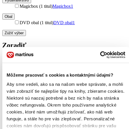
Vydavateľstvo
Magicbox (1 titul)
Magicbox
1
Obal
DVD obal (1 titul)
DVD obal
1
Zúžiť výber
Zoradiť
Bestsellery
Môžeme pracovať s cookies a kontaktnými údajmi?
Top hodnotené
Novinky
Aby sme vedeli, ako sa na našom webe správate, a mohli
Najdrahšie
vám zobraziť tie najlepšie tipy na knihy, zbierame cookies.
Najlacnejšie
Niektoré sú naozaj potrebné a bez nich by naša stránka
Najvyššia zľava
vôbec nefungovala. Okrem toho používame analytické
cookies, ktoré nám umožňujú zisťovať, ako náš web
Použité filtre
Zrušiť filtre
funguje, a stále ho pre vás zlepšovať. Personalizačné
nové
cookies nám dovoľujú prispôsobovať stránku pre vašu