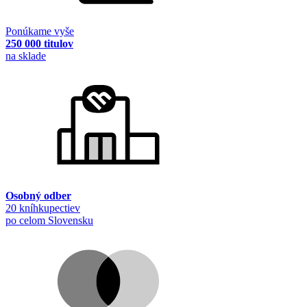
Ponúkame vyše
250 000 titulov
na sklade
Osobný odber
20 kníhkupectiev
po celom Slovensku