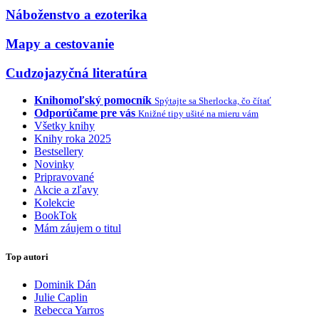
Náboženstvo a ezoterika
Mapy a cestovanie
Cudzojazyčná literatúra
Knihomoľský pomocník
Spýtajte sa Sherlocka, čo čítať
Odporúčame pre vás
Knižné tipy ušité na mieru vám
Všetky knihy
Knihy roka 2025
Bestsellery
Novinky
Pripravované
Akcie a zľavy
Kolekcie
BookTok
Mám záujem o titul
Top autori
Dominik Dán
Julie Caplin
Rebecca Yarros