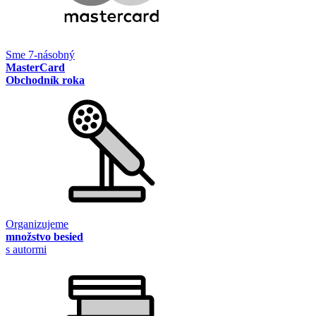
Sme 7-násobný
MasterCard
Obchodník roka
Organizujeme
množstvo besied
s autormi