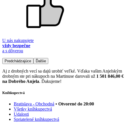
U nás nakupujete
vždy bezpečne
a s dôverou
Predchádzajúce
Ďalšie
Aj z drobných vecí sa dajú urobiť veľké. Vďaka vašim Anjelským
drobným ste pri nákupoch na Martinuse darovali už
1 501 846,00 €
na Dobrého Anjela
. Ďakujeme!
Kníhkupectvá
Bratislava - Obchodná
• Otvorené do 20:00
Všetky kníhkupectvá
Udalosti
Spriatelené kníhkupectvá