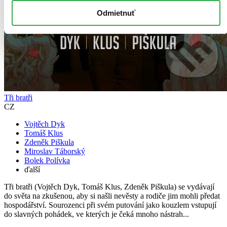
Odmietnuť
Tři bratři
CZ
Vojtěch Dyk
Tomáš Klus
Zdeněk Piškula
Miroslav Táborský
Bolek Polívka
ďalší
Tři bratři (Vojtěch Dyk, Tomáš Klus, Zdeněk Piškula) se vydávají
do světa na zkušenou, aby si našli nevěsty a rodiče jim mohli předat
hospodářství. Sourozenci při svém putování jako kouzlem vstupují
do slavných pohádek, ve kterých je čeká mnoho nástrah...