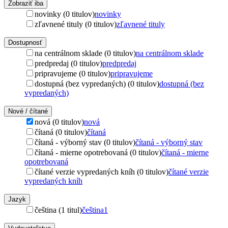
Zobraziť iba
novinky (0 titulov)
novinky
zľavnené tituly (0 titulov)
zľavnené tituly
Dostupnosť
na centrálnom sklade (0 titulov)
na centrálnom sklade
predpredaj (0 titulov)
predpredaj
pripravujeme (0 titulov)
pripravujeme
dostupná (bez vypredaných) (0 titulov)
dostupná (bez
vypredaných)
Nové / čítané
nová (0 titulov)
nová
čítaná (0 titulov)
čítaná
čítaná - výborný stav (0 titulov)
čítaná - výborný stav
čítaná - mierne opotrebovaná (0 titulov)
čítaná - mierne
opotrebovaná
čítané verzie vypredaných kníh (0 titulov)
čítané verzie
vypredaných kníh
Jazyk
čeština (1 titul)
čeština
1