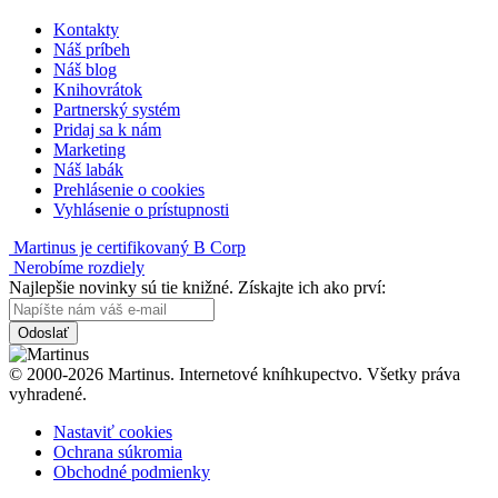
Kontakty
Náš príbeh
Náš blog
Knihovrátok
Partnerský systém
Pridaj sa k nám
Marketing
Náš labák
Prehlásenie o cookies
Vyhlásenie o prístupnosti
Martinus je certifikovaný B Corp
Nerobíme rozdiely
Najlepšie novinky sú tie knižné. Získajte ich ako prví:
Odoslať
© 2000-2026 Martinus. Internetové kníhkupectvo. Všetky práva
vyhradené.
Nastaviť cookies
Ochrana súkromia
Obchodné podmienky