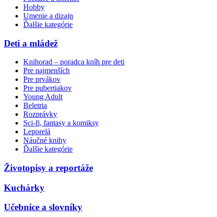
Hobby
Umenie a dizajn
Ďalšie kategórie
Deti a mládež
Knihorad – poradca kníh pre deti
Pre najmenších
Pre prvákov
Pre pubertiakov
Young Adult
Beletria
Rozprávky
Sci-fi, fantasy a komiksy
Leporelá
Náučné knihy
Ďalšie kategórie
Životopisy a reportáže
Kuchárky
Učebnice a slovníky