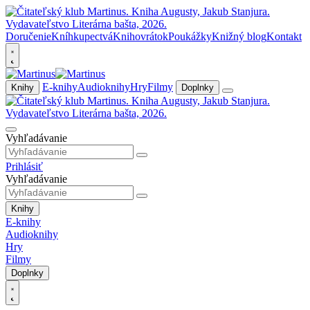
Doručenie
Kníhkupectvá
Knihovrátok
Poukážky
Knižný blog
Kontakt
E-knihy
Audioknihy
Hry
Filmy
Knihy
Doplnky
Vyhľadávanie
Prihlásiť
Vyhľadávanie
Knihy
E-knihy
Audioknihy
Hry
Filmy
Doplnky