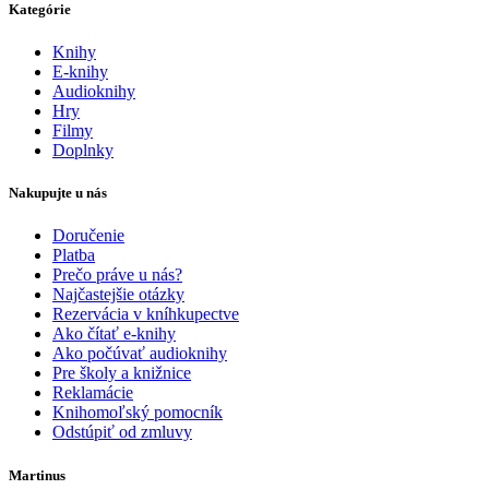
Kategórie
Knihy
E-knihy
Audioknihy
Hry
Filmy
Doplnky
Nakupujte u nás
Doručenie
Platba
Prečo práve u nás?
Najčastejšie otázky
Rezervácia v kníhkupectve
Ako čítať e-knihy
Ako počúvať audioknihy
Pre školy a knižnice
Reklamácie
Knihomoľský pomocník
Odstúpiť od zmluvy
Martinus