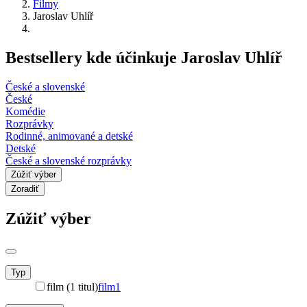
Filmy
Jaroslav Uhlíř
Bestsellery kde účinkuje Jaroslav Uhlíř
České a slovenské
České
Komédie
Rozprávky
Rodinné, animované a detské
Detské
České a slovenské rozprávky
Zúžiť výber
Zoradiť
Zúžiť výber
Typ
film (1 titul)
film
1