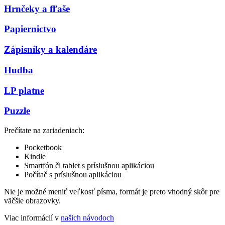
Hrnčeky a fľaše
Papiernictvo
Zápisníky a kalendáre
Hudba
LP platne
Puzzle
Prečítate na zariadeniach:
Pocketbook
Kindle
Smartfón či tablet s príslušnou aplikáciou
Počítač s príslušnou aplikáciou
Nie je možné meniť veľkosť písma, formát je preto vhodný skôr pre
väčšie obrazovky.
Viac informácií v
našich návodoch