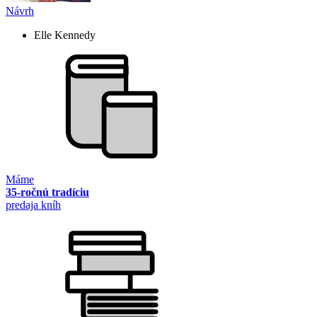
Návrh
Elle Kennedy
Máme
35-ročnú tradíciu
predaja kníh