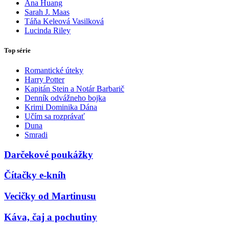
Ana Huang
Sarah J. Maas
Táňa Keleová Vasilková
Lucinda Riley
Top série
Romantické úteky
Harry Potter
Kapitán Stein a Notár Barbarič
Denník odvážneho bojka
Krimi Dominika Dána
Učím sa rozprávať
Duna
Smradi
Darčekové poukážky
Čítačky e-kníh
Vecičky od Martinusu
Káva, čaj a pochutiny