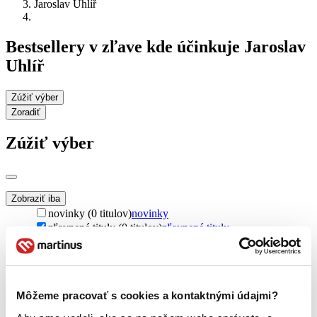
Jaroslav Uhlíř
Bestsellery v zľave kde účinkuje Jaroslav
Uhlíř
Zúžiť výber
Zoradiť
Zúžiť výber
Zobraziť iba
novinky (0 titulov)
novinky
zľavnené tituly (0 titulov)
zľavnené tituly
Dostupnosť
na centrálnom sklade (0 titulov)
na centrálnom sklade
predpredaj (0 titulov)
predpredaj
Môžeme pracovať s cookies a kontaktnými údajmi?
pripravujeme (0 titulov)
pripravujeme
dostupná (bez vypredaných) (0 titulov)
dostupná (bez