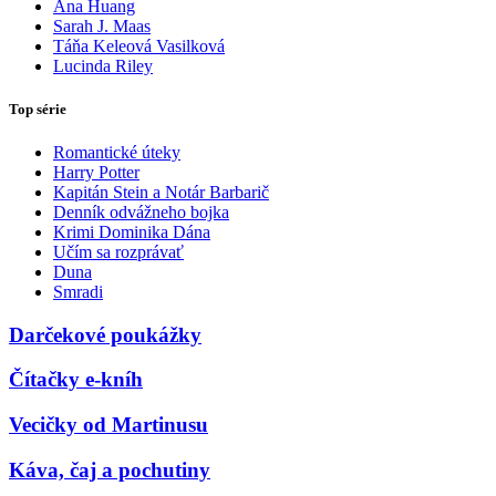
Ana Huang
Sarah J. Maas
Táňa Keleová Vasilková
Lucinda Riley
Top série
Romantické úteky
Harry Potter
Kapitán Stein a Notár Barbarič
Denník odvážneho bojka
Krimi Dominika Dána
Učím sa rozprávať
Duna
Smradi
Darčekové poukážky
Čítačky e-kníh
Vecičky od Martinusu
Káva, čaj a pochutiny