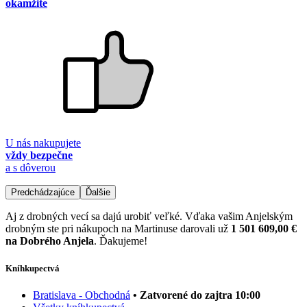
okamžite
U nás nakupujete
vždy bezpečne
a s dôverou
Predchádzajúce
Ďalšie
Aj z drobných vecí sa dajú urobiť veľké. Vďaka vašim Anjelským
drobným ste pri nákupoch na Martinuse darovali už
1 501 609,00 €
na Dobrého Anjela
. Ďakujeme!
Kníhkupectvá
Bratislava - Obchodná
• Zatvorené do zajtra 10:00