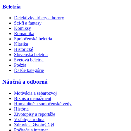
Beletria
Detektívky, trilery a horory
Sci-fi a fantasy
Komiksy
Romantika
Spoločenská beletria
Klasika
Historické
Slovenská beletria
Svetová beletria
Poézia
Ďalšie kategórie
Náučná a odborná
Motivácia a sebarozvoj
Biznis a manažment
Humanitné a spoločenské vedy
História
Životopisy a reportáže
Vzťahy a rodina
Zdravie a životný štýl
Počítače a internet