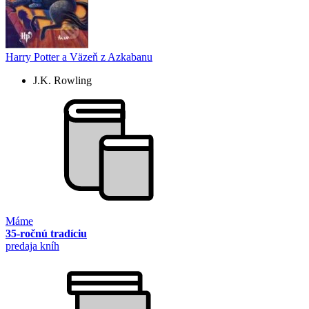
Harry Potter a Väzeň z Azkabanu
J.K. Rowling
Máme
35-ročnú tradíciu
predaja kníh