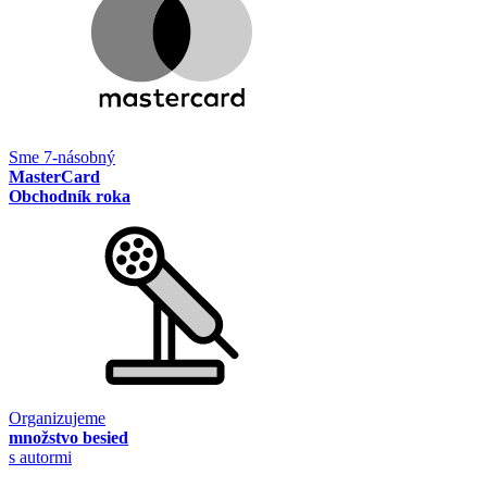
Sme 7-násobný
MasterCard
Obchodník roka
Organizujeme
množstvo besied
s autormi