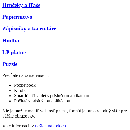
Hrnčeky a fľaše
Papiernictvo
Zápisníky a kalendáre
Hudba
LP platne
Puzzle
Prečítate na zariadeniach:
Pocketbook
Kindle
Smartfón či tablet s príslušnou aplikáciou
Počítač s príslušnou aplikáciou
Nie je možné meniť veľkosť písma, formát je preto vhodný skôr pre
väčšie obrazovky.
Viac informácií v
našich návodoch