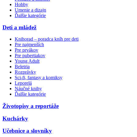
Hobby
Umenie a dizajn
Ďalšie kategórie
Deti a mládež
Knihorad – poradca kníh pre deti
Pre najmenších
Pre prvákov
Pre pubertiakov
Young Adult
Beletria
Rozprávky
Sci-fi, fantasy a komiksy
Leporelá
Náučné knihy
Ďalšie kategórie
Životopisy a reportáže
Kuchárky
Učebnice a slovníky