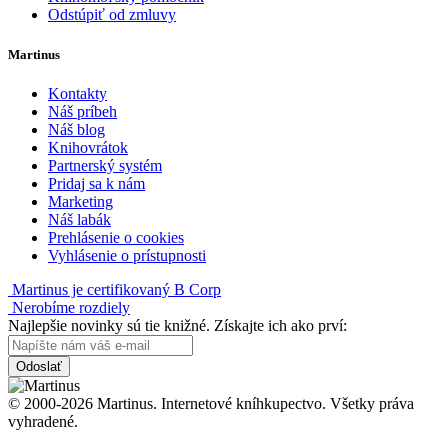
Odstúpiť od zmluvy
Martinus
Kontakty
Náš príbeh
Náš blog
Knihovrátok
Partnerský systém
Pridaj sa k nám
Marketing
Náš labák
Prehlásenie o cookies
Vyhlásenie o prístupnosti
Martinus je certifikovaný B Corp
Nerobíme rozdiely
Najlepšie novinky sú tie knižné. Získajte ich ako prví:
Odoslať
© 2000-2026 Martinus. Internetové kníhkupectvo. Všetky práva
vyhradené.