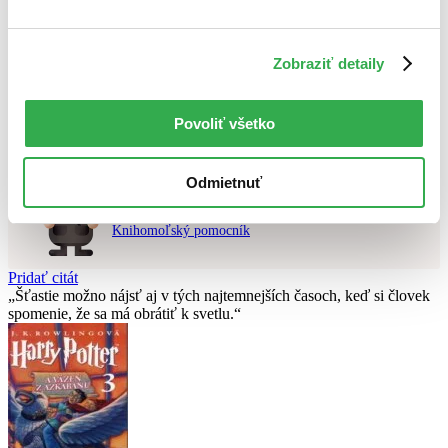
Použité filtre
Zobraziť detaily
Zrušiť filtre
v zľave
Nebol nájdený
žiadny titul
vyhovujúci zadaným podmienkam.
Skúste prosím zmeniť vyhľadávaný výraz.
Povoliť všetko
Odmietnuť
Chcete poradiť knihu?
Náš pomocník Sherlock vám ju s radosťou vypátra!
Knihomoľský pomocník
Pridať citát
Šťastie možno nájsť aj v tých najtemnejších časoch, keď si človek
spomenie, že sa má obrátiť k svetlu.