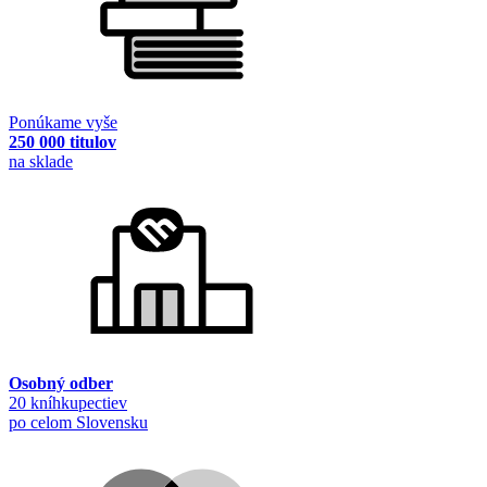
Ponúkame vyše
250 000 titulov
na sklade
Osobný odber
20 kníhkupectiev
po celom Slovensku