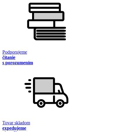
Podporujeme
čítanie
s porozumením
Tovar skladom
expedujeme