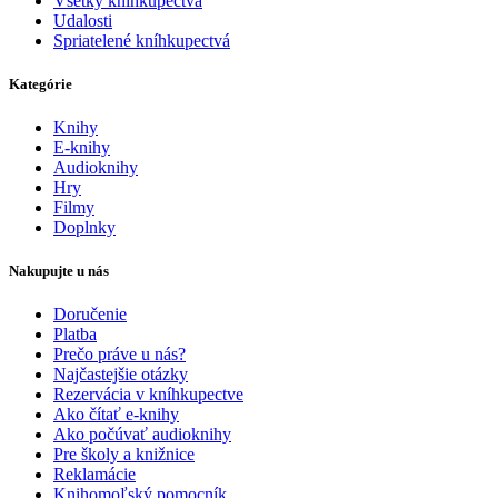
Všetky kníhkupectvá
Udalosti
Spriatelené kníhkupectvá
Kategórie
Knihy
E-knihy
Audioknihy
Hry
Filmy
Doplnky
Nakupujte u nás
Doručenie
Platba
Prečo práve u nás?
Najčastejšie otázky
Rezervácia v kníhkupectve
Ako čítať e-knihy
Ako počúvať audioknihy
Pre školy a knižnice
Reklamácie
Knihomoľský pomocník