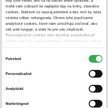
Aby sme vedeli, ako sa na našom webe správate, a
vypredaných)
mohli vám zobraziť tie najlepšie tipy na knihy, zbierame
Nové / čítané
cookies. Niektoré sú naozaj potrebné a bez nich by naša
nová (0 titulov)
nová
stránka vôbec nefungovala. Okrem toho používame
čítaná (0 titulov)
čítaná
analytické cookies, ktoré nám umožňujú zisťovať, ako
čítaná - výborný stav (0 titulov)
čítaná - výborný stav
náš web funguje, a stále ho pre vás zlepšovať.
čítaná - mierne opotrebovaná (0 titulov)
čítaná - mierne
opotrebovaná
Personalizačné cookies nám dovoľujú prispôsobovať
čítané verzie vypredaných kníh (0 titulov)
čítané verzie
stránku pre vašu lepšiu orientáciu. Marketingové cookies
vypredaných kníh
nám zas umožňujú zobrazenie relevantnej reklamy.
Niektoré údaje zdieľame aj s tretími stranami. Veľmi by
Zúžiť výber
Výber
nám pomohlo, keby sme mohli používať všetky tieto
Potrebné
súhlasu
Zoradiť
cookies. Ďakujeme!
Personalizačné
Bestsellery
Analytické
Top hodnotené
Novinky
Najdrahšie
Najlacnejšie
Marketingové
Najvyššia zľava