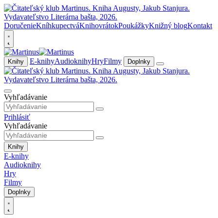
Doručenie
Kníhkupectvá
Knihovrátok
Poukážky
Knižný blog
Kontakt
E-knihy
Audioknihy
Hry
Filmy
Knihy
Doplnky
Vyhľadávanie
Prihlásiť
Vyhľadávanie
Knihy
E-knihy
Audioknihy
Hry
Filmy
Doplnky