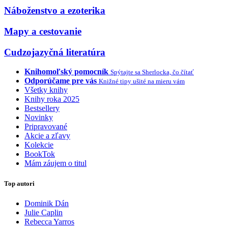
Náboženstvo a ezoterika
Mapy a cestovanie
Cudzojazyčná literatúra
Knihomoľský pomocník
Spýtajte sa Sherlocka, čo čítať
Odporúčame pre vás
Knižné tipy ušité na mieru vám
Všetky knihy
Knihy roka 2025
Bestsellery
Novinky
Pripravované
Akcie a zľavy
Kolekcie
BookTok
Mám záujem o titul
Top autori
Dominik Dán
Julie Caplin
Rebecca Yarros