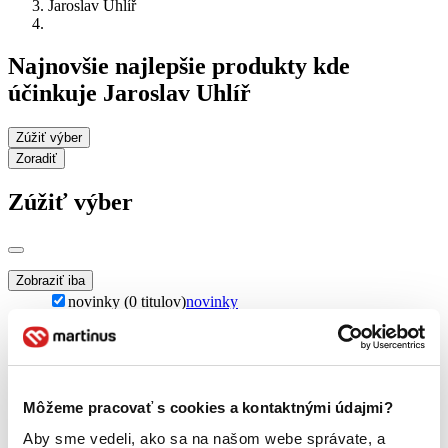
Jaroslav Uhlíř
Najnovšie najlepšie produkty kde
účinkuje Jaroslav Uhlíř
Zúžiť výber
Zoradiť
Zúžiť výber
Zobraziť iba
novinky (0 titulov)
novinky
zľavnené tituly (0 titulov)
zľavnené tituly
Dostupnosť
na centrálnom sklade (0 titulov)
na centrálnom sklade
predpredaj (0 titulov)
predpredaj
Môžeme pracovať s cookies a kontaktnými údajmi?
pripravujeme (0 titulov)
pripravujeme
dostupná (bez vypredaných) (0 titulov)
dostupná (bez
Aby sme vedeli, ako sa na našom webe správate, a