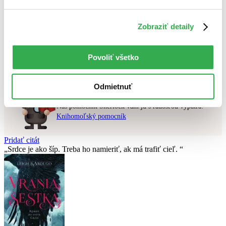
Použité filtre
Zobraziť detaily
Zrušiť filtre
najnovšie
Nebol nájdený
žiadny titul
vyhovujúci zadaným podmienkam.
Povoliť všetko
Skúste prosím zmeniť vyhľadávaný výraz.
Odmietnuť
Chcete poradiť knihu?
Náš pomocník Sherlock vám ju s radosťou vypátra!
Knihomoľský pomocník
Pridať citát
Srdce je ako šíp. Treba ho namieriť, ak má trafiť cieľ.