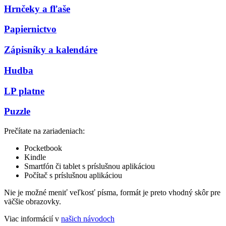
Hrnčeky a fľaše
Papiernictvo
Zápisníky a kalendáre
Hudba
LP platne
Puzzle
Prečítate na zariadeniach:
Pocketbook
Kindle
Smartfón či tablet s príslušnou aplikáciou
Počítač s príslušnou aplikáciou
Nie je možné meniť veľkosť písma, formát je preto vhodný skôr pre
väčšie obrazovky.
Viac informácií v
našich návodoch