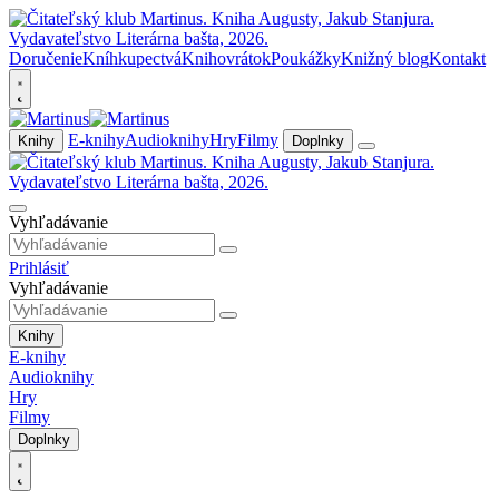
Doručenie
Kníhkupectvá
Knihovrátok
Poukážky
Knižný blog
Kontakt
E-knihy
Audioknihy
Hry
Filmy
Knihy
Doplnky
Vyhľadávanie
Prihlásiť
Vyhľadávanie
Knihy
E-knihy
Audioknihy
Hry
Filmy
Doplnky