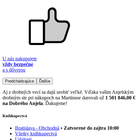
U nás nakupujete
vždy bezpečne
a s dôverou
Predchádzajúce
Ďalšie
Aj z drobných vecí sa dajú urobiť veľké. Vďaka vašim Anjelským
drobným ste pri nákupoch na Martinuse darovali už
1 501 846,00 €
na Dobrého Anjela
. Ďakujeme!
Kníhkupectvá
Bratislava - Obchodná
• Zatvorené do zajtra 10:00
Všetky kníhkupectvá
Udalosti