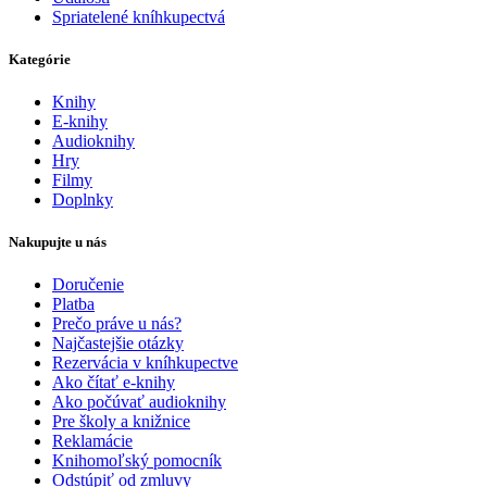
Spriatelené kníhkupectvá
Kategórie
Knihy
E-knihy
Audioknihy
Hry
Filmy
Doplnky
Nakupujte u nás
Doručenie
Platba
Prečo práve u nás?
Najčastejšie otázky
Rezervácia v kníhkupectve
Ako čítať e-knihy
Ako počúvať audioknihy
Pre školy a knižnice
Reklamácie
Knihomoľský pomocník
Odstúpiť od zmluvy