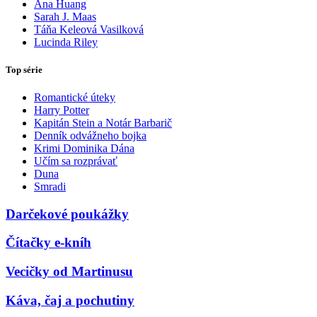
Ana Huang
Sarah J. Maas
Táňa Keleová Vasilková
Lucinda Riley
Top série
Romantické úteky
Harry Potter
Kapitán Stein a Notár Barbarič
Denník odvážneho bojka
Krimi Dominika Dána
Učím sa rozprávať
Duna
Smradi
Darčekové poukážky
Čítačky e-kníh
Vecičky od Martinusu
Káva, čaj a pochutiny