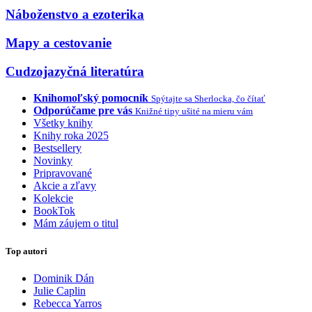
Náboženstvo a ezoterika
Mapy a cestovanie
Cudzojazyčná literatúra
Knihomoľský pomocník
Spýtajte sa Sherlocka, čo čítať
Odporúčame pre vás
Knižné tipy ušité na mieru vám
Všetky knihy
Knihy roka 2025
Bestsellery
Novinky
Pripravované
Akcie a zľavy
Kolekcie
BookTok
Mám záujem o titul
Top autori
Dominik Dán
Julie Caplin
Rebecca Yarros