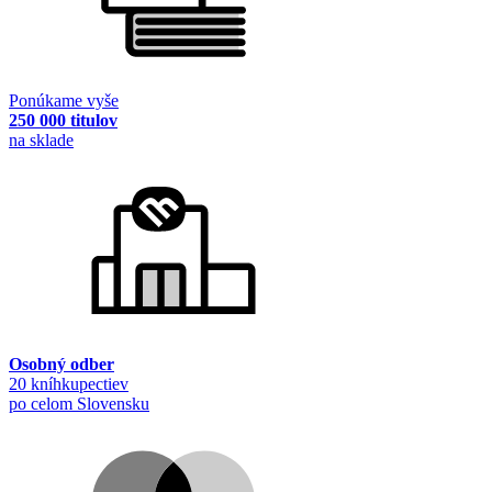
Ponúkame vyše
250 000 titulov
na sklade
Osobný odber
20 kníhkupectiev
po celom Slovensku