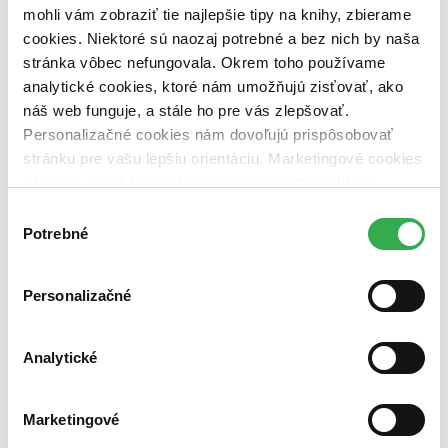
vypredaných)
mohli vám zobraziť tie najlepšie tipy na knihy, zbierame
cookies. Niektoré sú naozaj potrebné a bez nich by naša
Nové / čítané
stránka vôbec nefungovala. Okrem toho používame
nová (0 titulov)
nová
čítaná (0 titulov)
čítaná
analytické cookies, ktoré nám umožňujú zisťovať, ako
čítaná - výborný stav (0 titulov)
čítaná - výborný stav
náš web funguje, a stále ho pre vás zlepšovať.
čítaná - mierne opotrebovaná (0 titulov)
čítaná - mierne
Personalizačné cookies nám dovoľujú prispôsobovať
opotrebovaná
stránku pre vašu lepšiu orientáciu. Marketingové cookies
čítané verzie vypredaných kníh (0 titulov)
čítané verzie
vypredaných kníh
nám zas umožňujú zobrazenie relevantnej reklamy.
Niektoré údaje zdieľame aj s tretími stranami. Veľmi by
Výber
Zúžiť výber
nám pomohlo, keby sme mohli používať všetky tieto
Potrebné
súhlasu
cookies. Ďakujeme!
Zoradiť
Personalizačné
Bestsellery
Analytické
Top hodnotené
Novinky
Najdrahšie
Marketingové
Najlacnejšie
Najvyššia zľava