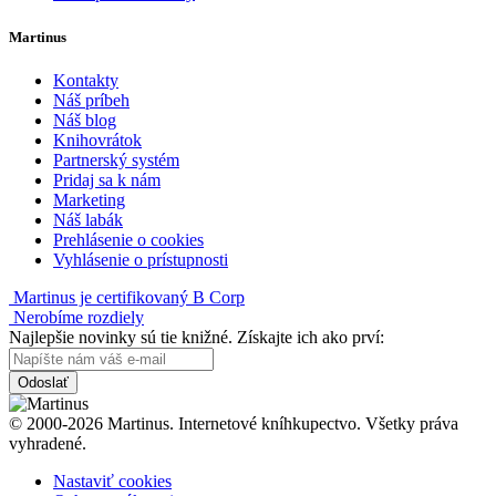
Martinus
Kontakty
Náš príbeh
Náš blog
Knihovrátok
Partnerský systém
Pridaj sa k nám
Marketing
Náš labák
Prehlásenie o cookies
Vyhlásenie o prístupnosti
Martinus je certifikovaný B Corp
Nerobíme rozdiely
Najlepšie novinky sú tie knižné. Získajte ich ako prví:
Odoslať
© 2000-2026 Martinus. Internetové kníhkupectvo. Všetky práva
vyhradené.
Nastaviť cookies