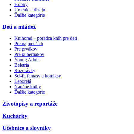
Hobby
Umenie a dizajn
Ďalšie kategórie
Deti a mládež
Knihorad – poradca kníh pre deti
Pre najmenších
Pre prvákov
Pre pubertiakov
Young Adult
Beletria
Rozprávky
Sci-fi, fantasy a komiksy
Leporelá
Náučné knihy
Ďalšie kategórie
Životopisy a reportáže
Kuchárky
Učebnice a slovníky