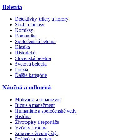
Beletria
Detektívky, trilery a horory
Sci-fi a fantasy
Komiksy
Romantika
Spoločenská beletria
Klasika
Historické
Slovenská beletria
Svetová beletria
Poézia
Ďalšie kategórie
Náučná a odborná
Motivácia a sebarozvoj
Biznis a manažment
Humanitné a spoločenské vedy
História
Životopisy a reportáže
Vzťahy a rodina
Zdravie a životný štýl
Počítače a internet