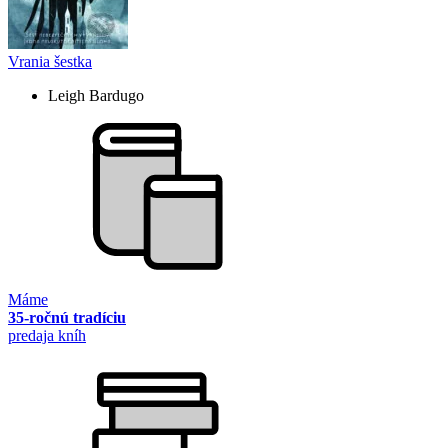
Vrania šestka
Leigh Bardugo
Máme
35-ročnú tradíciu
predaja kníh