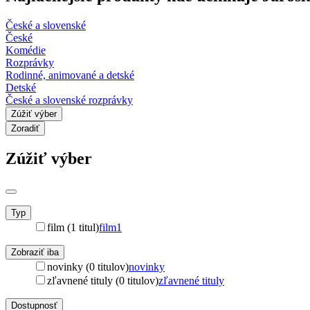
České a slovenské
České
Komédie
Rozprávky
Rodinné, animované a detské
Detské
České a slovenské rozprávky
Zúžiť výber
Zoradiť
Zúžiť výber
Typ
film (1 titul)
film
1
Zobraziť iba
novinky (0 titulov)
novinky
zľavnené tituly (0 titulov)
zľavnené tituly
Dostupnosť