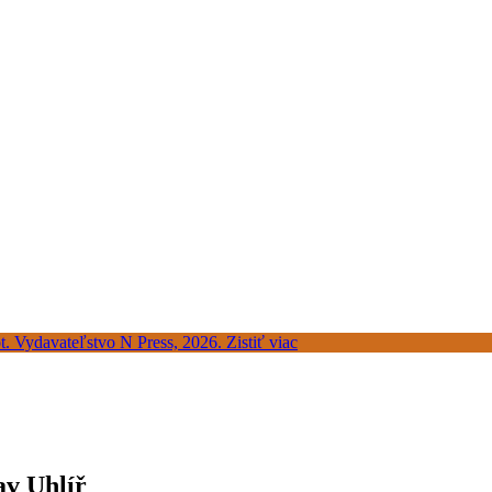
av Uhlíř