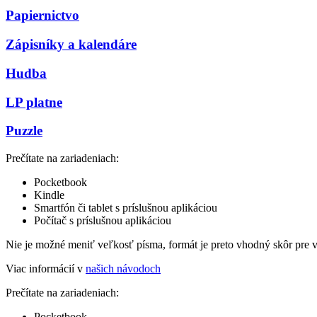
Papiernictvo
Zápisníky a kalendáre
Hudba
LP platne
Puzzle
Prečítate na zariadeniach:
Pocketbook
Kindle
Smartfón či tablet s príslušnou aplikáciou
Počítač s príslušnou aplikáciou
Nie je možné meniť veľkosť písma, formát je preto vhodný skôr pre 
Viac informácií v
našich návodoch
Prečítate na zariadeniach:
Pocketbook