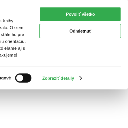
Povoliť všetko
a knihy,
ovala. Okrem
Odmietnuť
stále ho pre
u orientáciu.
dieľame aj s
Ďakujeme!
ngové
Zobraziť detaily