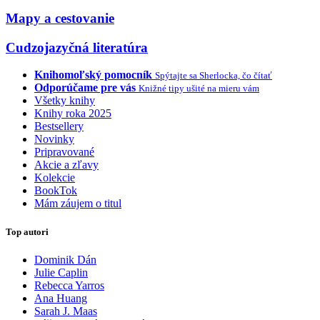
Mapy a cestovanie
Cudzojazyčná literatúra
Knihomoľský pomocník
Spýtajte sa Sherlocka, čo čítať
Odporúčame pre vás
Knižné tipy ušité na mieru vám
Všetky knihy
Knihy roka 2025
Bestsellery
Novinky
Pripravované
Akcie a zľavy
Kolekcie
BookTok
Mám záujem o titul
Top autori
Dominik Dán
Julie Caplin
Rebecca Yarros
Ana Huang
Sarah J. Maas