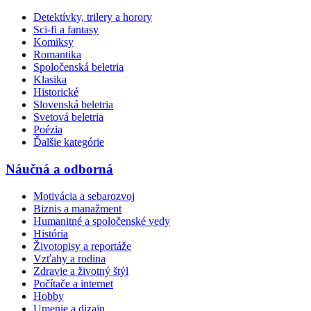
Detektívky, trilery a horory
Sci-fi a fantasy
Komiksy
Romantika
Spoločenská beletria
Klasika
Historické
Slovenská beletria
Svetová beletria
Poézia
Ďalšie kategórie
Náučná a odborná
Motivácia a sebarozvoj
Biznis a manažment
Humanitné a spoločenské vedy
História
Životopisy a reportáže
Vzťahy a rodina
Zdravie a životný štýl
Počítače a internet
Hobby
Umenie a dizajn