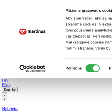
Doručenie
Kníhkupectvá
Knihovrátok
Poukážky
Knižný blog
Kontakt
Môžeme pracovať s cooki
Aby sme vedeli, ako sa na 
zbierame cookies. Niektor
E-knihy
Audioknihy
Hry
Filmy
Knihy
Doplnky
toho používame analytické
vás zlepšovať. Personaliz
Vyhľadávanie
Marketingové cookies nám 
tretími stranami. Veľmi b
Prihlásiť
Vyhľadávanie
Výber
Knihy
Potrebné
P
súhlasu
E-knihy
Audioknihy
Hry
Filmy
Doplnky
Beletria