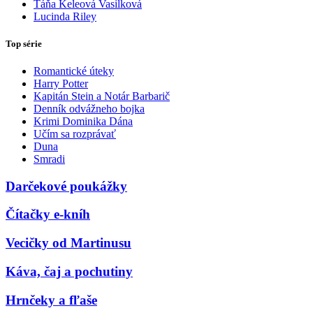
Táňa Keleová Vasilková
Lucinda Riley
Top série
Romantické úteky
Harry Potter
Kapitán Stein a Notár Barbarič
Denník odvážneho bojka
Krimi Dominika Dána
Učím sa rozprávať
Duna
Smradi
Darčekové poukážky
Čítačky e-kníh
Vecičky od Martinusu
Káva, čaj a pochutiny
Hrnčeky a fľaše