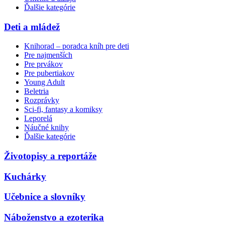
Ďalšie kategórie
Deti a mládež
Knihorad – poradca kníh pre deti
Pre najmenších
Pre prvákov
Pre pubertiakov
Young Adult
Beletria
Rozprávky
Sci-fi, fantasy a komiksy
Leporelá
Náučné knihy
Ďalšie kategórie
Životopisy a reportáže
Kuchárky
Učebnice a slovníky
Náboženstvo a ezoterika