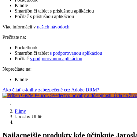
Kindle
Smartfón či tablet s príslušnou aplikáciou
Počítač s príslušnou aplikáciou
Viac informácií v
našich návodoch
Prečítate na:
Pocketbook
Smartfón či tablet
s podporovanou aplikáciou
Počítač
s podporovanou aplikáciou
Neprečítate na:
Kindle
Ako čítať e-knihy zabezpečené cez Adobe DRM?
Filmy
Jaroslav Uhlíř
Najlacnejšie produkty kde účinkuje Jarosl