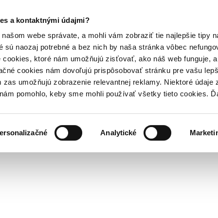
es a kontaktnými údajmi?
našom webe správate, a mohli vám zobraziť tie najlepšie tipy n
é sú naozaj potrebné a bez nich by naša stránka vôbec nefung
 cookies, ktoré nám umožňujú zisťovať, ako náš web funguje, a 
ačné cookies nám dovoľujú prispôsobovať stránku pre vašu lepši
zas umožňujú zobrazenie relevantnej reklamy. Niektoré údaje z
y nám pomohlo, keby sme mohli používať všetky tieto cookies. 
ersonalizačné
Analytické
Marketi