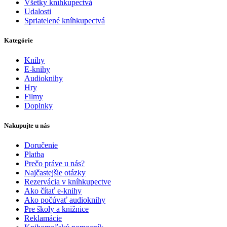
Všetky kníhkupectvá
Udalosti
Spriatelené kníhkupectvá
Kategórie
Knihy
E-knihy
Audioknihy
Hry
Filmy
Doplnky
Nakupujte u nás
Doručenie
Platba
Prečo práve u nás?
Najčastejšie otázky
Rezervácia v kníhkupectve
Ako čítať e-knihy
Ako počúvať audioknihy
Pre školy a knižnice
Reklamácie