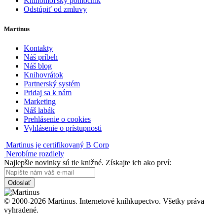
Knihomoľský pomocník
Odstúpiť od zmluvy
Martinus
Kontakty
Náš príbeh
Náš blog
Knihovrátok
Partnerský systém
Pridaj sa k nám
Marketing
Náš labák
Prehlásenie o cookies
Vyhlásenie o prístupnosti
Martinus je certifikovaný B Corp
Nerobíme rozdiely
Najlepšie novinky sú tie knižné. Získajte ich ako prví:
Odoslať
© 2000-2026 Martinus. Internetové kníhkupectvo. Všetky práva
vyhradené.