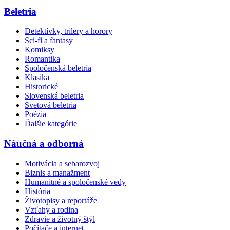
Beletria
Detektívky, trilery a horory
Sci-fi a fantasy
Komiksy
Romantika
Spoločenská beletria
Klasika
Historické
Slovenská beletria
Svetová beletria
Poézia
Ďalšie kategórie
Náučná a odborná
Motivácia a sebarozvoj
Biznis a manažment
Humanitné a spoločenské vedy
História
Životopisy a reportáže
Vzťahy a rodina
Zdravie a životný štýl
Počítače a internet