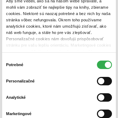
Aby sme vedeli, ako sa na našom webe správate, a
vypredaných)
mohli vám zobraziť tie najlepšie tipy na knihy, zbierame
Nové / čítané
cookies. Niektoré sú naozaj potrebné a bez nich by naša
nová (0 titulov)
nová
stránka vôbec nefungovala. Okrem toho používame
čítaná (0 titulov)
čítaná
analytické cookies, ktoré nám umožňujú zisťovať, ako
čítaná - výborný stav (0 titulov)
čítaná - výborný stav
náš web funguje, a stále ho pre vás zlepšovať.
čítaná - mierne opotrebovaná (0 titulov)
čítaná - mierne
opotrebovaná
Personalizačné cookies nám dovoľujú prispôsobovať
čítané verzie vypredaných kníh (0 titulov)
čítané verzie
stránku pre vašu lepšiu orientáciu. Marketingové cookies
vypredaných kníh
nám zas umožňujú zobrazenie relevantnej reklamy.
Zúžiť výber
Niektoré údaje zdieľame aj s tretími stranami. Veľmi by
Výber
nám pomohlo, keby sme mohli používať všetky tieto
Potrebné
súhlasu
Zoradiť
cookies. Ďakujeme!
Personalizačné
Bestsellery
Analytické
Top hodnotené
Novinky
Najdrahšie
Najlacnejšie
Marketingové
Najvyššia zľava