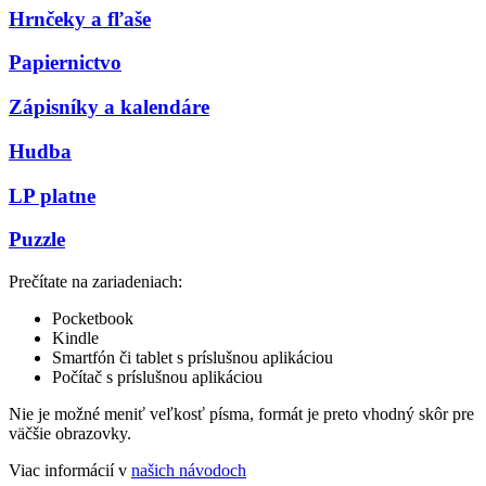
Hrnčeky a fľaše
Papiernictvo
Zápisníky a kalendáre
Hudba
LP platne
Puzzle
Prečítate na zariadeniach:
Pocketbook
Kindle
Smartfón či tablet s príslušnou aplikáciou
Počítač s príslušnou aplikáciou
Nie je možné meniť veľkosť písma, formát je preto vhodný skôr pre
väčšie obrazovky.
Viac informácií v
našich návodoch