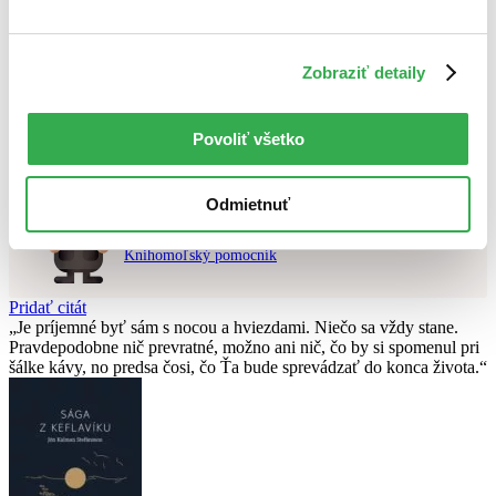
Použité filtre
Zobraziť detaily
Zrušiť filtre
DVD
dostupné
Nebol nájdený
žiadny titul
vyhovujúci zadaným podmienkam.
Skúste prosím zmeniť vyhľadávaný výraz.
Povoliť všetko
Odmietnuť
Chcete poradiť knihu?
Náš pomocník Sherlock vám ju s radosťou vypátra!
Knihomoľský pomocník
Pridať citát
Je príjemné byť sám s nocou a hviezdami. Niečo sa vždy stane.
Pravdepodobne nič prevratné, možno ani nič, čo by si spomenul pri
šálke kávy, no predsa čosi, čo Ťa bude sprevádzať do konca života.