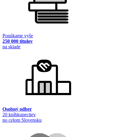
Ponúkame vyše
250 000 titulov
na sklade
Osobný odber
20 kníhkupectiev
po celom Slovensku