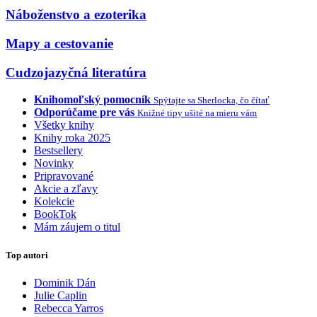
Náboženstvo a ezoterika
Mapy a cestovanie
Cudzojazyčná literatúra
Knihomoľský pomocník
Spýtajte sa Sherlocka, čo čítať
Odporúčame pre vás
Knižné tipy ušité na mieru vám
Všetky knihy
Knihy roka 2025
Bestsellery
Novinky
Pripravované
Akcie a zľavy
Kolekcie
BookTok
Mám záujem o titul
Top autori
Dominik Dán
Julie Caplin
Rebecca Yarros