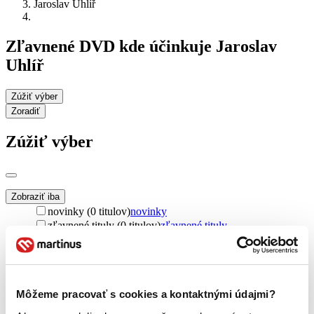
Jaroslav Uhlíř
Zľavnené DVD kde účinkuje Jaroslav
Uhlíř
Zúžiť výber
Zoradiť
Zúžiť výber
Zobraziť iba
novinky (0 titulov)
novinky
zľavnené tituly (0 titulov)
zľavnené tituly
Dostupnosť
na centrálnom sklade (0 titulov)
na centrálnom sklade
predpredaj (0 titulov)
predpredaj
pripravujeme (0 titulov)
pripravujeme
Môžeme pracovať s cookies a kontaktnými údajmi?
dostupná (bez vypredaných) (0 titulov)
dostupná (bez