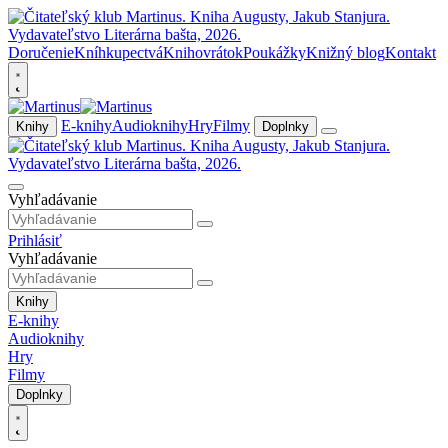
Doručenie
Kníhkupectvá
Knihovrátok
Poukážky
Knižný blog
Kontakt
E-knihy
Audioknihy
Hry
Filmy
Knihy
Doplnky
Vyhľadávanie
Prihlásiť
Vyhľadávanie
Knihy
E-knihy
Audioknihy
Hry
Filmy
Doplnky