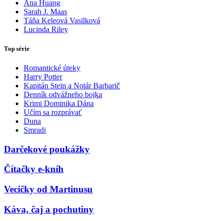
Ana Huang
Sarah J. Maas
Táňa Keleová Vasilková
Lucinda Riley
Top série
Romantické úteky
Harry Potter
Kapitán Stein a Notár Barbarič
Denník odvážneho bojka
Krimi Dominika Dána
Učím sa rozprávať
Duna
Smradi
Darčekové poukážky
Čítačky e-kníh
Vecičky od Martinusu
Káva, čaj a pochutiny