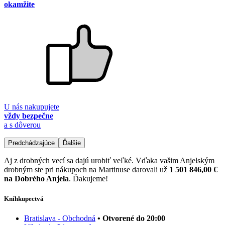
okamžite
U nás nakupujete
vždy bezpečne
a s dôverou
Predchádzajúce
Ďalšie
Aj z drobných vecí sa dajú urobiť veľké. Vďaka vašim Anjelským
drobným ste pri nákupoch na Martinuse darovali už
1 501 846,00 €
na Dobrého Anjela
. Ďakujeme!
Kníhkupectvá
Bratislava - Obchodná
• Otvorené do 20:00