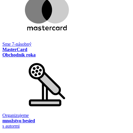
Sme 7-násobný
MasterCard
Obchodník roka
Organizujeme
množstvo besied
s autormi