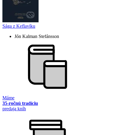
Sága z Keflavíku
Jón Kalman Stefánsson
Máme
35-ročnú tradíciu
predaja kníh