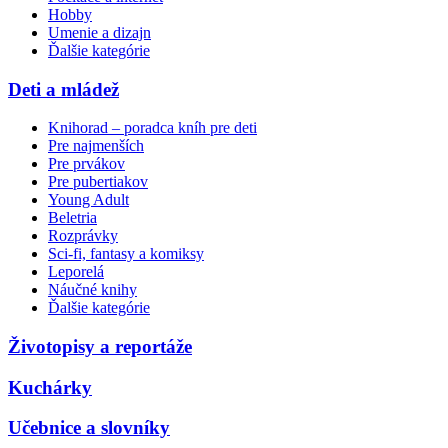
Hobby
Umenie a dizajn
Ďalšie kategórie
Deti a mládež
Knihorad – poradca kníh pre deti
Pre najmenších
Pre prvákov
Pre pubertiakov
Young Adult
Beletria
Rozprávky
Sci-fi, fantasy a komiksy
Leporelá
Náučné knihy
Ďalšie kategórie
Životopisy a reportáže
Kuchárky
Učebnice a slovníky