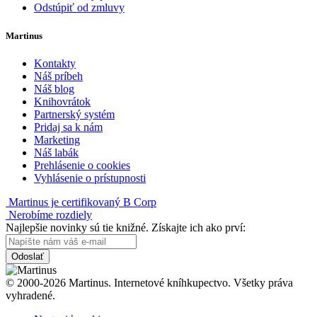
Odstúpiť od zmluvy
Martinus
Kontakty
Náš príbeh
Náš blog
Knihovrátok
Partnerský systém
Pridaj sa k nám
Marketing
Náš labák
Prehlásenie o cookies
Vyhlásenie o prístupnosti
Martinus je certifikovaný B Corp
Nerobíme rozdiely
Najlepšie novinky sú tie knižné. Získajte ich ako prví:
Odoslať
© 2000-2026 Martinus. Internetové kníhkupectvo. Všetky práva
vyhradené.