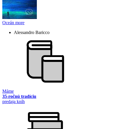
Oceán more
Alessandro Baricco
Máme
35-ročnú tradíciu
predaja kníh