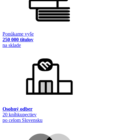
Ponúkame vyše
250 000 titulov
na sklade
Osobný odber
20 kníhkupectiev
po celom Slovensku