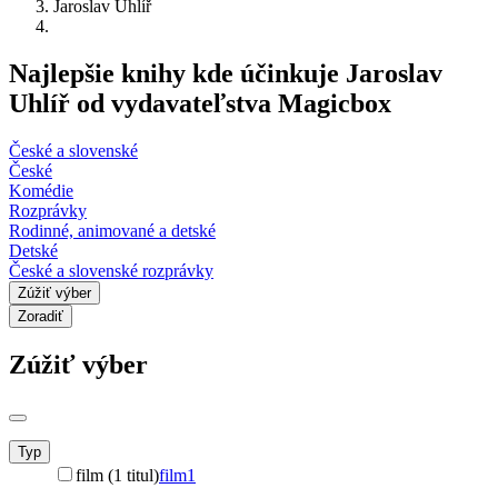
Jaroslav Uhlíř
Najlepšie knihy kde účinkuje Jaroslav
Uhlíř od vydavateľstva Magicbox
České a slovenské
České
Komédie
Rozprávky
Rodinné, animované a detské
Detské
České a slovenské rozprávky
Zúžiť výber
Zoradiť
Zúžiť výber
Typ
film (1 titul)
film
1