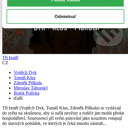
Odmietnuť
Tři bratři
CZ
Vojtěch Dyk
Tomáš Klus
Zdeněk Piškula
Miroslav Táborský
Bolek Polívka
ďalší
Tři bratři (Vojtěch Dyk, Tomáš Klus, Zdeněk Piškula) se vydávají
do světa na zkušenou, aby si našli nevěsty a rodiče jim mohli předat
hospodářství. Sourozenci při svém putování jako kouzlem vstupují
do slavných pohádek, ve kterých je čeká mnoho nástrah...