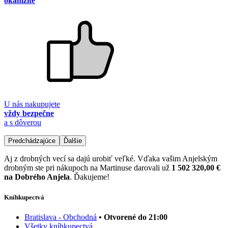
okamžite
U nás nakupujete
vždy bezpečne
a s dôverou
Predchádzajúce
Ďalšie
Aj z drobných vecí sa dajú urobiť veľké. Vďaka vašim Anjelským
drobným ste pri nákupoch na Martinuse darovali už
1 502 320,00 €
na Dobrého Anjela
. Ďakujeme!
Kníhkupectvá
Bratislava - Obchodná
• Otvorené do 21:00
Všetky kníhkupectvá