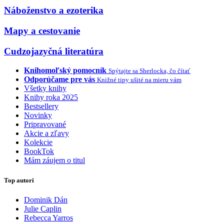
Náboženstvo a ezoterika
Mapy a cestovanie
Cudzojazyčná literatúra
Knihomoľský pomocník
Spýtajte sa Sherlocka, čo čítať
Odporúčame pre vás
Knižné tipy ušité na mieru vám
Všetky knihy
Knihy roka 2025
Bestsellery
Novinky
Pripravované
Akcie a zľavy
Kolekcie
BookTok
Mám záujem o titul
Top autori
Dominik Dán
Julie Caplin
Rebecca Yarros