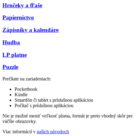
Hrnčeky a fľaše
Papiernictvo
Zápisníky a kalendáre
Hudba
LP platne
Puzzle
Prečítate na zariadeniach:
Pocketbook
Kindle
Smartfón či tablet s príslušnou aplikáciou
Počítač s príslušnou aplikáciou
Nie je možné meniť veľkosť písma, formát je preto vhodný skôr pre
väčšie obrazovky.
Viac informácií v
našich návodoch