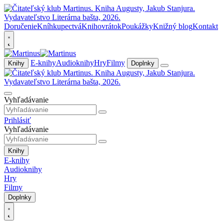
Doručenie
Kníhkupectvá
Knihovrátok
Poukážky
Knižný blog
Kontakt
E-knihy
Audioknihy
Hry
Filmy
Knihy
Doplnky
Vyhľadávanie
Prihlásiť
Vyhľadávanie
Knihy
E-knihy
Audioknihy
Hry
Filmy
Doplnky