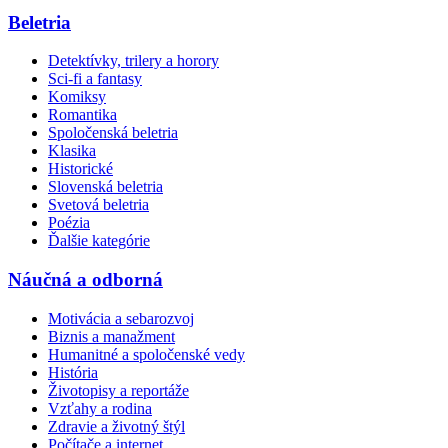
Beletria
Detektívky, trilery a horory
Sci-fi a fantasy
Komiksy
Romantika
Spoločenská beletria
Klasika
Historické
Slovenská beletria
Svetová beletria
Poézia
Ďalšie kategórie
Náučná a odborná
Motivácia a sebarozvoj
Biznis a manažment
Humanitné a spoločenské vedy
História
Životopisy a reportáže
Vzťahy a rodina
Zdravie a životný štýl
Počítače a internet