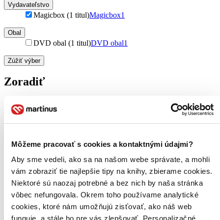
Vydavateľstvo
Magicbox (1 titul)
Magicbox
1
Obal
DVD obal (1 titul)
DVD obal
1
Zúžiť výber
Zoradiť
Bestsellery
Top hodnotené
Môžeme pracovať s cookies a kontaktnými údajmi?
Novinky
Najdrahšie
Aby sme vedeli, ako sa na našom webe správate, a mohli
Najlacnejšie
vám zobraziť tie najlepšie tipy na knihy, zbierame cookies.
Najvyššia zľava
Niektoré sú naozaj potrebné a bez nich by naša stránka
vôbec nefungovala. Okrem toho používame analytické
Použité filtre
cookies, ktoré nám umožňujú zisťovať, ako náš web
Zrušiť filtre
Vydavateľstvo Magicbox
funguje, a stále ho pre vás zlepšovať. Personalizačné