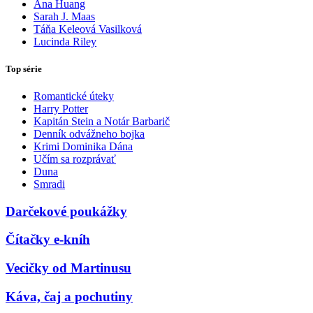
Ana Huang
Sarah J. Maas
Táňa Keleová Vasilková
Lucinda Riley
Top série
Romantické úteky
Harry Potter
Kapitán Stein a Notár Barbarič
Denník odvážneho bojka
Krimi Dominika Dána
Učím sa rozprávať
Duna
Smradi
Darčekové poukážky
Čítačky e-kníh
Vecičky od Martinusu
Káva, čaj a pochutiny