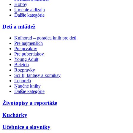
Hobby
Umenie a dizajn
Ďalšie kategórie
Deti a mládež
Knihorad – poradca kníh pre deti
Pre najmenších
Pre prvákov
Pre pubertiakov
Young Adult
Beletria
Rozprávky
Sci-fi, fantasy a komiksy
Leporelá
Náučné knihy
Ďalšie kategórie
Životopisy a reportáže
Kuchárky
Učebnice a slovníky