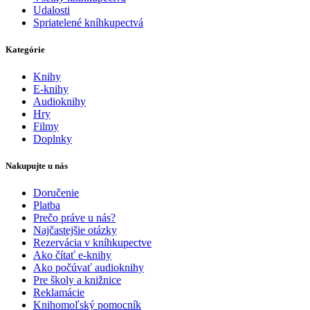
Udalosti
Spriatelené kníhkupectvá
Kategórie
Knihy
E-knihy
Audioknihy
Hry
Filmy
Doplnky
Nakupujte u nás
Doručenie
Platba
Prečo práve u nás?
Najčastejšie otázky
Rezervácia v kníhkupectve
Ako čítať e-knihy
Ako počúvať audioknihy
Pre školy a knižnice
Reklamácie
Knihomoľský pomocník