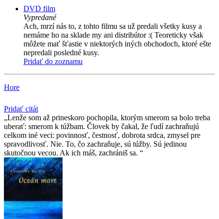
DVD film
Vypredané
Ach, mrzí nás to, z tohto filmu sa už predali všetky kusy a
nemáme ho na sklade my ani distribútor :( Teoreticky však
môžete mať šťastie v niektorých iných obchodoch, ktoré ešte
nepredali posledné kusy.
Pridať do zoznamu
Hore
Pridať citát
Lenže som až prineskoro pochopila, ktorým smerom sa bolo treba
uberať: smerom k túžbam. Človek by čakal, že ľudí zachraňujú
celkom iné veci: povinnosť, čestnosť, dobrota srdca, zmysel pre
spravodlivosť. Nie. To, čo zachraňuje, sú túžby. Sú jedinou
skutočnou vecou. Ak ich máš, zachrániš sa.