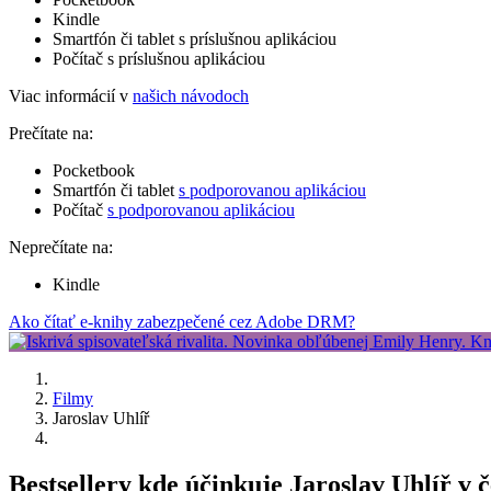
Kindle
Smartfón či tablet s príslušnou aplikáciou
Počítač s príslušnou aplikáciou
Viac informácií v
našich návodoch
Prečítate na:
Pocketbook
Smartfón či tablet
s podporovanou aplikáciou
Počítač
s podporovanou aplikáciou
Neprečítate na:
Kindle
Ako čítať e-knihy zabezpečené cez Adobe DRM?
Filmy
Jaroslav Uhlíř
Bestsellery kde účinkuje Jaroslav Uhlíř v