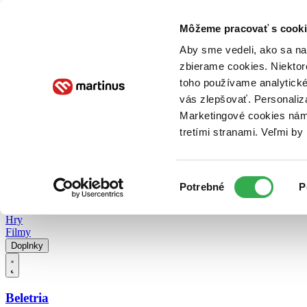
Doručenie
Kníhkupectvá
Knihovrátok
Poukážky
Knižný blog
Kontakt
Môžeme pracovať s cooki
Aby sme vedeli, ako sa na 
zbierame cookies. Niektor
E-knihy
Audioknihy
Hry
Filmy
Knihy
Doplnky
toho používame analytické
vás zlepšovať. Personaliz
Vyhľadávanie
Marketingové cookies nám 
tretími stranami. Veľmi b
Prihlásiť
Vyhľadávanie
Výber
Knihy
Potrebné
P
súhlasu
E-knihy
Audioknihy
Hry
Filmy
Doplnky
Beletria