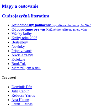
Mapy a cestovanie
Cudzojazyčná literatúra
Knihomoľský pomocník
Spýtajte sa Sherlocka, čo čítať
Odporúčame pre vás
Knižné tipy ušité na mieru vám
Všetky knihy
Knihy roka 2025
Bestsellery
Novinky
Pripravované
Akcie a zľavy
Kolekcie
BookTok
Mám záujem o titul
Top autori
Dominik Dán
Julie Caplin
Rebecca Yarros
Ana Huang
Sarah J. Maas