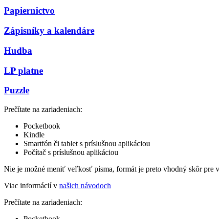
Papiernictvo
Zápisníky a kalendáre
Hudba
LP platne
Puzzle
Prečítate na zariadeniach:
Pocketbook
Kindle
Smartfón či tablet s príslušnou aplikáciou
Počítač s príslušnou aplikáciou
Nie je možné meniť veľkosť písma, formát je preto vhodný skôr pre 
Viac informácií v
našich návodoch
Prečítate na zariadeniach:
Pocketbook