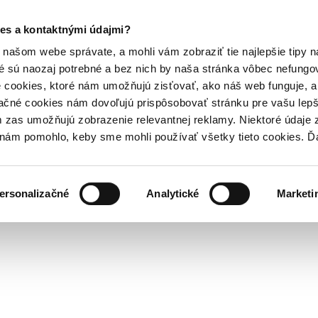
es a kontaktnými údajmi?
našom webe správate, a mohli vám zobraziť tie najlepšie tipy n
é sú naozaj potrebné a bez nich by naša stránka vôbec nefung
 cookies, ktoré nám umožňujú zisťovať, ako náš web funguje, a 
ačné cookies nám dovoľujú prispôsobovať stránku pre vašu lepši
zas umožňujú zobrazenie relevantnej reklamy. Niektoré údaje z
y nám pomohlo, keby sme mohli používať všetky tieto cookies. 
ersonalizačné
Analytické
Marketi