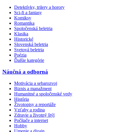
Detektívky, trilery a horory
Sci-fi a fantasy
Komiksy
Romantika
Spoločenská beletria
Klasika
Historické
Slovenská beletria
Svetová beletria
Poézia
Ďalšie kategórie
Náučná a odborná
Motivácia a sebarozvoj
Biznis a manažment
Humanitné a spoločenské vedy
História
Životopisy a reportáže
Vzťahy a rodina
Zdravie a životný štýl
Počítače a internet
Hobby
Umenie a dizajn