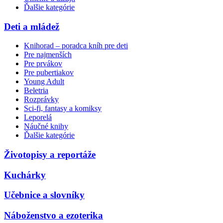
Ďalšie kategórie
Deti a mládež
Knihorad – poradca kníh pre deti
Pre najmenších
Pre prvákov
Pre pubertiakov
Young Adult
Beletria
Rozprávky
Sci-fi, fantasy a komiksy
Leporelá
Náučné knihy
Ďalšie kategórie
Životopisy a reportáže
Kuchárky
Učebnice a slovníky
Náboženstvo a ezoterika