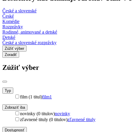
České a slovenské
České
Komédie
Rozprávky
Rodinné, animované a detské
Detské
České a slovenské rozprávky
Zúžiť výber
Zoradiť
Zúžiť výber
Typ
film (1 titul)
film
1
Zobraziť iba
novinky (0 titulov)
novinky
zľavnené tituly (0 titulov)
zľavnené tituly
Dostupnosť