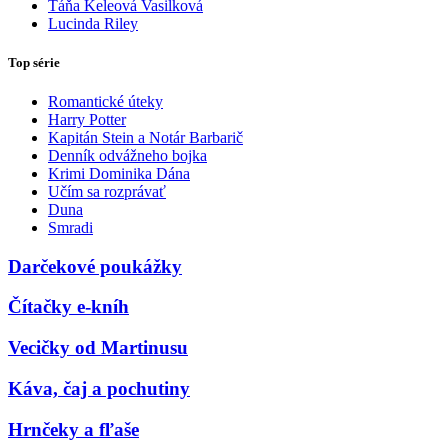
Táňa Keleová Vasilková
Lucinda Riley
Top série
Romantické úteky
Harry Potter
Kapitán Stein a Notár Barbarič
Denník odvážneho bojka
Krimi Dominika Dána
Učím sa rozprávať
Duna
Smradi
Darčekové poukážky
Čítačky e-kníh
Vecičky od Martinusu
Káva, čaj a pochutiny
Hrnčeky a fľaše