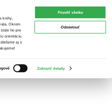
Povoliť všetko
a knihy,
ovala. Okrem
Odmietnuť
stále ho pre
u orientáciu.
dieľame aj s
Ďakujeme!
ngové
Zobraziť detaily