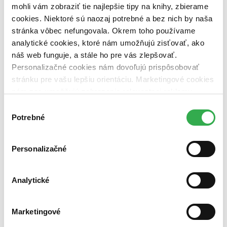
dostupná (bez vypredaných) (0 titulov)
dostupná (bez
mohli vám zobraziť tie najlepšie tipy na knihy, zbierame
vypredaných)
cookies. Niektoré sú naozaj potrebné a bez nich by naša
stránka vôbec nefungovala. Okrem toho používame
Nové / čítané
nová (0 titulov)
nová
analytické cookies, ktoré nám umožňujú zisťovať, ako
čítaná (0 titulov)
čítaná
náš web funguje, a stále ho pre vás zlepšovať.
čítaná - výborný stav (0 titulov)
čítaná - výborný stav
Personalizačné cookies nám dovoľujú prispôsobovať
čítaná - mierne opotrebovaná (0 titulov)
čítaná - mierne
stránku pre vašu lepšiu orientáciu. Marketingové cookies
opotrebovaná
nám zas umožňujú zobrazenie relevantnej reklamy.
čítané verzie vypredaných kníh (0 titulov)
čítané verzie
vypredaných kníh
Niektoré údaje zdieľame aj s tretími stranami. Veľmi by
Výber
nám pomohlo, keby sme mohli používať všetky tieto
Potrebné
súhlasu
Zúžiť výber
cookies. Ďakujeme!
Zoradiť
Personalizačné
Analytické
Bestsellery
Top hodnotené
Novinky
Marketingové
Najdrahšie
Najlacnejšie