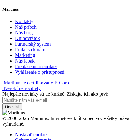
Martinus
Kontakty
Náš príbeh
Náš blog
Knihovrátok
Partnerský systém
Pridaj sa k nám
Marketing
Náš labák
Prehlásenie o cookies
Vyhlásenie o prístupnosti
Martinus je certifikovaný B Corp
Nerobíme rozdiely
Najlepšie novinky sú tie knižné. Získajte ich ako prví:
Odoslať
© 2000-2026 Martinus. Internetové kníhkupectvo. Všetky práva
vyhradené.
Nastaviť cookies