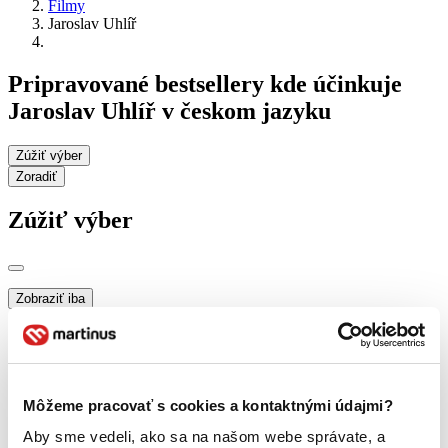
Filmy
Jaroslav Uhlíř
Pripravované bestsellery kde účinkuje
Jaroslav Uhlíř v českom jazyku
Zúžiť výber
Zoradiť
Zúžiť výber
Zobraziť iba
novinky (0 titulov)
novinky
zľavnené tituly (0 titulov)
zľavnené tituly
Dostupnosť
na centrálnom sklade (0 titulov)
na centrálnom sklade
Môžeme pracovať s cookies a kontaktnými údajmi?
predpredaj (0 titulov)
predpredaj
pripravujeme (0 titulov)
pripravujeme
Aby sme vedeli, ako sa na našom webe správate, a