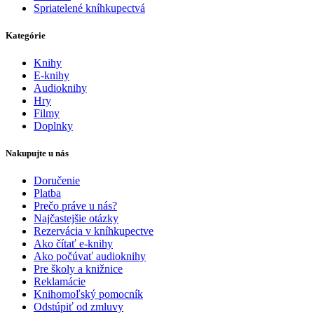
Spriatelené kníhkupectvá
Kategórie
Knihy
E-knihy
Audioknihy
Hry
Filmy
Doplnky
Nakupujte u nás
Doručenie
Platba
Prečo práve u nás?
Najčastejšie otázky
Rezervácia v kníhkupectve
Ako čítať e-knihy
Ako počúvať audioknihy
Pre školy a knižnice
Reklamácie
Knihomoľský pomocník
Odstúpiť od zmluvy