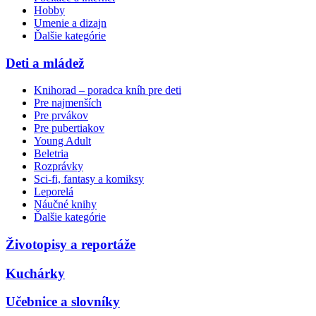
Hobby
Umenie a dizajn
Ďalšie kategórie
Deti a mládež
Knihorad – poradca kníh pre deti
Pre najmenších
Pre prvákov
Pre pubertiakov
Young Adult
Beletria
Rozprávky
Sci-fi, fantasy a komiksy
Leporelá
Náučné knihy
Ďalšie kategórie
Životopisy a reportáže
Kuchárky
Učebnice a slovníky