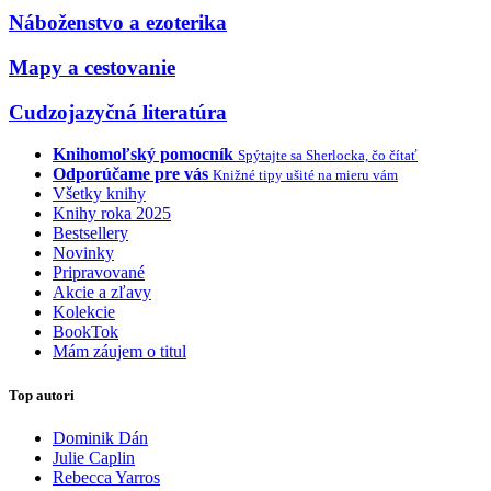
Náboženstvo a ezoterika
Mapy a cestovanie
Cudzojazyčná literatúra
Knihomoľský pomocník
Spýtajte sa Sherlocka, čo čítať
Odporúčame pre vás
Knižné tipy ušité na mieru vám
Všetky knihy
Knihy roka 2025
Bestsellery
Novinky
Pripravované
Akcie a zľavy
Kolekcie
BookTok
Mám záujem o titul
Top autori
Dominik Dán
Julie Caplin
Rebecca Yarros