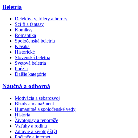
Beletria
Detektívky, trilery a horory
Sci-fi a fantasy
Komiksy
Romantika
Spoločenská beletria
Klasika
Historické
Slovenská beletria
Svetová beletria
Poézia
Ďalšie kategórie
Náučná a odborná
Motivácia a sebarozvoj
Biznis a manažment
Humanitné a spoločenské vedy
História
Životopisy a reportáže
Vzťahy a rodina
Zdravie a životný štýl
Počítače a internet