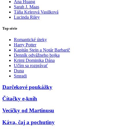
Ana Huang
Sarah J. Maas
Táňa Keleová Vasilková
Lucinda Riley
Top série
Romantické úteky
Harry Potter
Kapitán Stein a Notár Barbarič
Denník odvážneho bojka
Krimi Dominika Dána
Učím sa rozprávať
Duna
Smradi
Darčekové poukážky
Čítačky e-kníh
Vecičky od Martinusu
Káva, čaj a pochutiny