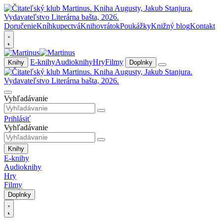
Doručenie
Kníhkupectvá
Knihovrátok
Poukážky
Knižný blog
Kontakt
E-knihy
Audioknihy
Hry
Filmy
Knihy
Doplnky
Vyhľadávanie
Prihlásiť
Vyhľadávanie
Knihy
E-knihy
Audioknihy
Hry
Filmy
Doplnky