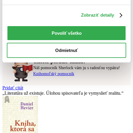
Najvyššia zľava
Zobraziť detaily
Použité filtre
Zrušiť filtre
V českom jazyku
pripravované
Povoliť všetko
Nebol nájdený
žiadny titul
vyhovujúci zadaným podmienkam.
Skúste prosím zmeniť vyhľadávaný výraz.
Odmietnuť
Chcete poradiť knihu?
Náš pomocník Sherlock vám ju s radosťou vypátra!
Knihomoľský pomocník
Pridať citát
Literatúra už existuje. Úlohou spisovateľa je vymyslieť realitu.