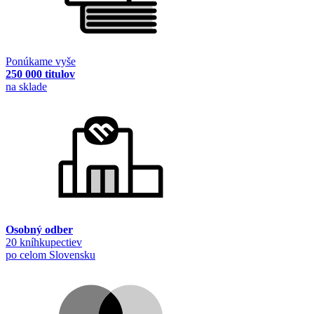
Ponúkame vyše
250 000 titulov
na sklade
Osobný odber
20 kníhkupectiev
po celom Slovensku