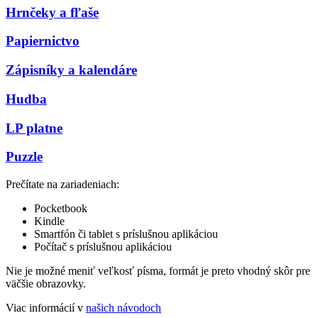
Hrnčeky a fľaše
Papiernictvo
Zápisníky a kalendáre
Hudba
LP platne
Puzzle
Prečítate na zariadeniach:
Pocketbook
Kindle
Smartfón či tablet s príslušnou aplikáciou
Počítač s príslušnou aplikáciou
Nie je možné meniť veľkosť písma, formát je preto vhodný skôr pre
väčšie obrazovky.
Viac informácií v
našich návodoch