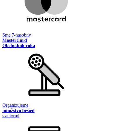
Sme 7-násobný
MasterCard
Obchodník roka
Organizujeme
množstvo besied
s autormi