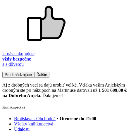
U nás nakupujete
vždy bezpečne
a s dôverou
Predchádzajúce
Ďalšie
Aj z drobných vecí sa dajú urobiť veľké. Vďaka vašim Anjelským
drobným ste pri nákupoch na Martinuse darovali už
1 501 609,00 €
na Dobrého Anjela
. Ďakujeme!
Kníhkupectvá
Bratislava - Obchodná
• Otvorené do 21:00
Všetky kníhkupectvá
Udalosti