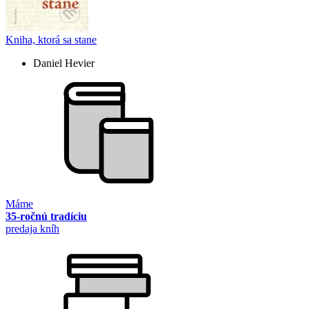
Kniha, ktorá sa stane
Daniel Hevier
Máme
35-ročnú tradíciu
predaja kníh