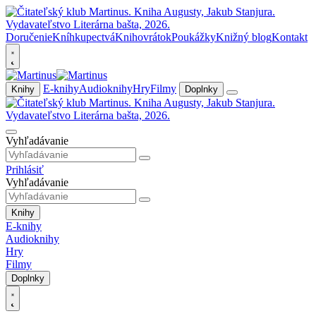
Doručenie
Kníhkupectvá
Knihovrátok
Poukážky
Knižný blog
Kontakt
E-knihy
Audioknihy
Hry
Filmy
Knihy
Doplnky
Vyhľadávanie
Prihlásiť
Vyhľadávanie
Knihy
E-knihy
Audioknihy
Hry
Filmy
Doplnky