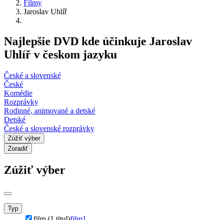
Filmy
Jaroslav Uhlíř
Najlepšie DVD kde účinkuje Jaroslav
Uhlíř v českom jazyku
České a slovenské
České
Komédie
Rozprávky
Rodinné, animované a detské
Detské
České a slovenské rozprávky
Zúžiť výber
Zoradiť
Zúžiť výber
Typ
film (1 titul)
film
1