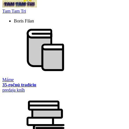
Tam Tam Tri
Boris Filan
Máme
35-ročnú tradíciu
predaja kníh