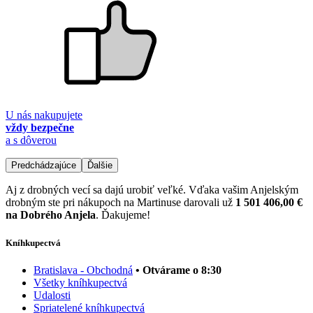
U nás nakupujete
vždy bezpečne
a s dôverou
Predchádzajúce
Ďalšie
Aj z drobných vecí sa dajú urobiť veľké. Vďaka vašim Anjelským
drobným ste pri nákupoch na Martinuse darovali už
1 501 406,00 €
na Dobrého Anjela
. Ďakujeme!
Kníhkupectvá
Bratislava - Obchodná
• Otvárame o 8:30
Všetky kníhkupectvá
Udalosti
Spriatelené kníhkupectvá