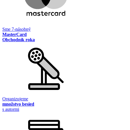
Sme 7-násobný
MasterCard
Obchodník roka
Organizujeme
množstvo besied
s autormi