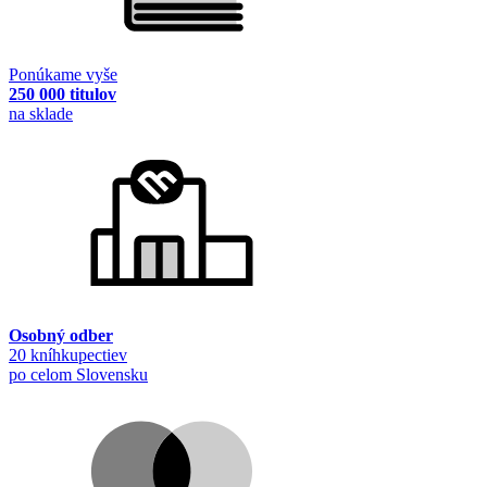
Ponúkame vyše
250 000 titulov
na sklade
Osobný odber
20 kníhkupectiev
po celom Slovensku