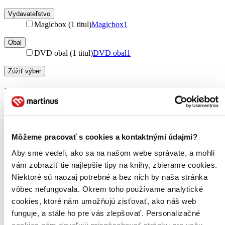
Vydavateľstvo
Magicbox (1 titul)
Magicbox
1
Obal
DVD obal (1 titul)
DVD obal
1
Zúžiť výber
Zoradiť
Môžeme pracovať s cookies a kontaktnými údajmi?
Bestsellery
Top hodnotené
Aby sme vedeli, ako sa na našom webe správate, a mohli
Novinky
vám zobraziť tie najlepšie tipy na knihy, zbierame cookies.
Najdrahšie
Najlacnejšie
Niektoré sú naozaj potrebné a bez nich by naša stránka
Najvyššia zľava
vôbec nefungovala. Okrem toho používame analytické
cookies, ktoré nám umožňujú zisťovať, ako náš web
Použité filtre
funguje, a stále ho pre vás zlepšovať. Personalizačné
Zrušiť filtre