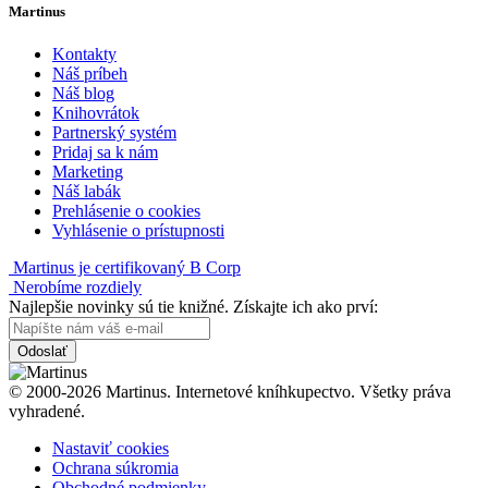
Martinus
Kontakty
Náš príbeh
Náš blog
Knihovrátok
Partnerský systém
Pridaj sa k nám
Marketing
Náš labák
Prehlásenie o cookies
Vyhlásenie o prístupnosti
Martinus je certifikovaný B Corp
Nerobíme rozdiely
Najlepšie novinky sú tie knižné. Získajte ich ako prví:
Odoslať
© 2000-2026 Martinus. Internetové kníhkupectvo. Všetky práva
vyhradené.
Nastaviť cookies
Ochrana súkromia
Obchodné podmienky