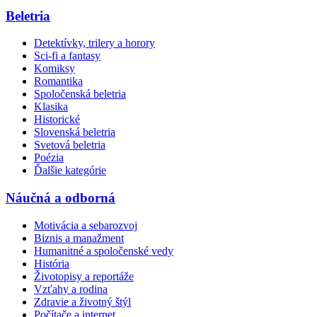
Beletria
Detektívky, trilery a horory
Sci-fi a fantasy
Komiksy
Romantika
Spoločenská beletria
Klasika
Historické
Slovenská beletria
Svetová beletria
Poézia
Ďalšie kategórie
Náučná a odborná
Motivácia a sebarozvoj
Biznis a manažment
Humanitné a spoločenské vedy
História
Životopisy a reportáže
Vzťahy a rodina
Zdravie a životný štýl
Počítače a internet