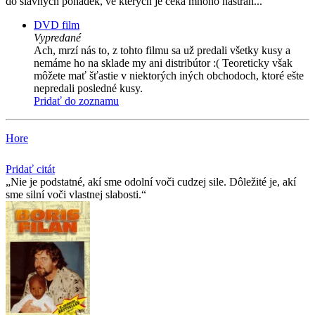
do slavných pohádek, ve kterých je čeká mnoho nástrah...
DVD film
Vypredané
Ach, mrzí nás to, z tohto filmu sa už predali všetky kusy a
nemáme ho na sklade my ani distribútor :( Teoreticky však
môžete mať šťastie v niektorých iných obchodoch, ktoré ešte
nepredali posledné kusy.
Pridať do zoznamu
Hore
Pridať citát
Nie je podstatné, akí sme odolní voči cudzej sile. Dôležité je, akí
sme silní voči vlastnej slabosti.