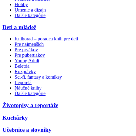
Hobby
Umenie a dizajn
Ďalšie kategórie
Deti a mládež
Knihorad – poradca kníh pre deti
Pre najmenších
Pre prvákov
Pre pubertiakov
Young Adult
Beletria
Rozprávky
Sci-fi, fantasy a komiksy
Leporelá
Náučné knihy
Ďalšie kategórie
Životopisy a reportáže
Kuchárky
Učebnice a slovníky