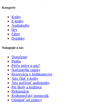
Kategórie
Knihy
E-knihy
Audioknihy
Hry
Filmy
Doplnky
Nakupujte u nás
Doručenie
Platba
Prečo práve u nás?
Najčastejšie otázky
Rezervácia v kníhkupectve
Ako čítať e-knihy
Ako počúvať audioknihy
Pre školy a knižnice
Reklamácie
Knihomoľský pomocník
Odstúpiť od zmluvy