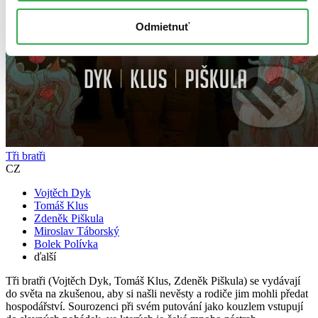
Odmietnuť
Tři bratři
CZ
Vojtěch Dyk
Tomáš Klus
Zdeněk Piškula
Miroslav Táborský
Bolek Polívka
ďalší
Tři bratři (Vojtěch Dyk, Tomáš Klus, Zdeněk Piškula) se vydávají
do světa na zkušenou, aby si našli nevěsty a rodiče jim mohli předat
hospodářství. Sourozenci při svém putování jako kouzlem vstupují