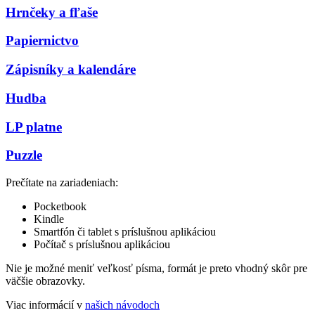
Hrnčeky a fľaše
Papiernictvo
Zápisníky a kalendáre
Hudba
LP platne
Puzzle
Prečítate na zariadeniach:
Pocketbook
Kindle
Smartfón či tablet s príslušnou aplikáciou
Počítač s príslušnou aplikáciou
Nie je možné meniť veľkosť písma, formát je preto vhodný skôr pre
väčšie obrazovky.
Viac informácií v
našich návodoch