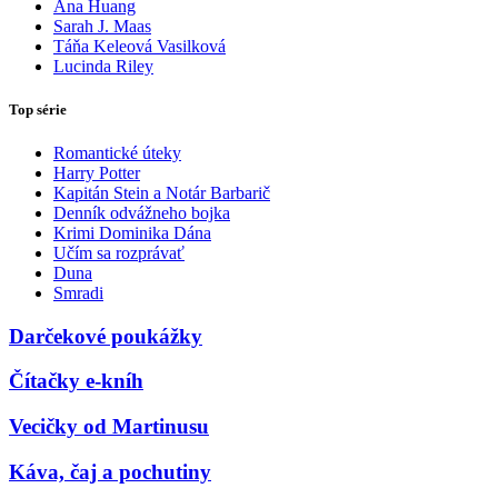
Ana Huang
Sarah J. Maas
Táňa Keleová Vasilková
Lucinda Riley
Top série
Romantické úteky
Harry Potter
Kapitán Stein a Notár Barbarič
Denník odvážneho bojka
Krimi Dominika Dána
Učím sa rozprávať
Duna
Smradi
Darčekové poukážky
Čítačky e-kníh
Vecičky od Martinusu
Káva, čaj a pochutiny