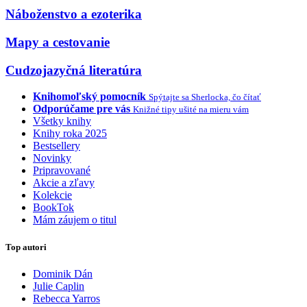
Náboženstvo a ezoterika
Mapy a cestovanie
Cudzojazyčná literatúra
Knihomoľský pomocník
Spýtajte sa Sherlocka, čo čítať
Odporúčame pre vás
Knižné tipy ušité na mieru vám
Všetky knihy
Knihy roka 2025
Bestsellery
Novinky
Pripravované
Akcie a zľavy
Kolekcie
BookTok
Mám záujem o titul
Top autori
Dominik Dán
Julie Caplin
Rebecca Yarros