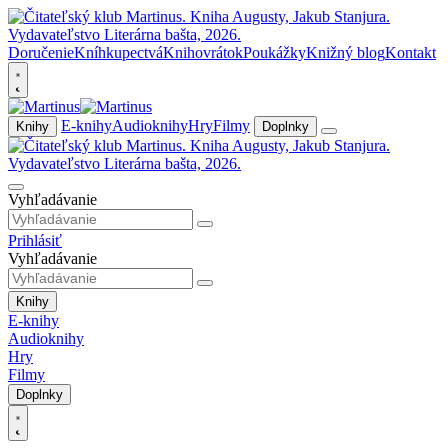
Doručenie
Kníhkupectvá
Knihovrátok
Poukážky
Knižný blog
Kontakt
E-knihy
Audioknihy
Hry
Filmy
Knihy
Doplnky
Vyhľadávanie
Prihlásiť
Vyhľadávanie
Knihy
E-knihy
Audioknihy
Hry
Filmy
Doplnky