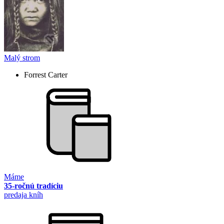
Malý strom
Forrest Carter
Máme
35-ročnú tradíciu
predaja kníh