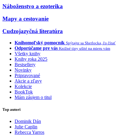
Náboženstvo a ezoterika
Mapy a cestovanie
Cudzojazyčná literatúra
Knihomoľský pomocník
Spýtajte sa Sherlocka, čo čítať
Odporúčame pre vás
Knižné tipy ušité na mieru vám
Všetky knihy
Knihy roka 2025
Bestsellery
Novinky
Pripravované
Akcie a zľavy
Kolekcie
BookTok
Mám záujem o titul
Top autori
Dominik Dán
Julie Caplin
Rebecca Yarros