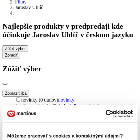
Filmy
Jaroslav Uhlíř
Najlepšie produkty v predpredaji kde
účinkuje Jaroslav Uhlíř v českom jazyku
Zúžiť výber
Zoradiť
Zúžiť výber
Zobraziť iba
novinky (0 titulov)
novinky
zľavnené tituly (0 titulov)
zľavnené tituly
Dostupnosť
na centrálnom sklade (0 titulov)
na centrálnom sklade
predpredaj (0 titulov)
predpredaj
Môžeme pracovať s cookies a kontaktnými údajmi?
pripravujeme (0 titulov)
pripravujeme