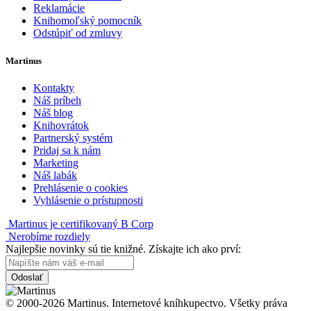
Reklamácie
Knihomoľský pomocník
Odstúpiť od zmluvy
Martinus
Kontakty
Náš príbeh
Náš blog
Knihovrátok
Partnerský systém
Pridaj sa k nám
Marketing
Náš labák
Prehlásenie o cookies
Vyhlásenie o prístupnosti
Martinus je certifikovaný B Corp
Nerobíme rozdiely
Najlepšie novinky sú tie knižné. Získajte ich ako prví:
Odoslať
© 2000-2026 Martinus. Internetové kníhkupectvo. Všetky práva