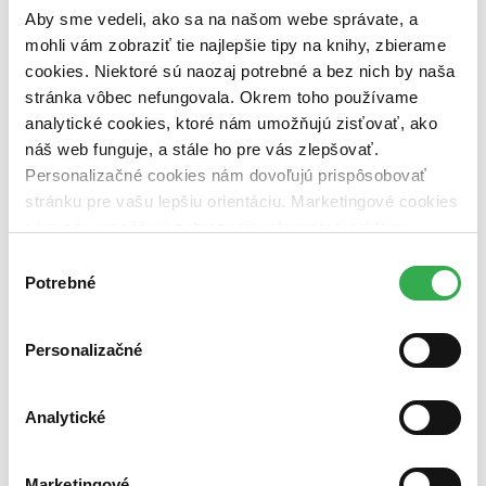
dostupná (bez vypredaných) (0 titulov)
dostupná (bez
Aby sme vedeli, ako sa na našom webe správate, a
vypredaných)
mohli vám zobraziť tie najlepšie tipy na knihy, zbierame
Nové / čítané
cookies. Niektoré sú naozaj potrebné a bez nich by naša
nová (0 titulov)
nová
stránka vôbec nefungovala. Okrem toho používame
čítaná (0 titulov)
čítaná
analytické cookies, ktoré nám umožňujú zisťovať, ako
čítaná - výborný stav (0 titulov)
čítaná - výborný stav
náš web funguje, a stále ho pre vás zlepšovať.
čítaná - mierne opotrebovaná (0 titulov)
čítaná - mierne
opotrebovaná
Personalizačné cookies nám dovoľujú prispôsobovať
čítané verzie vypredaných kníh (0 titulov)
čítané verzie
stránku pre vašu lepšiu orientáciu. Marketingové cookies
vypredaných kníh
nám zas umožňujú zobrazenie relevantnej reklamy.
Niektoré údaje zdieľame aj s tretími stranami. Veľmi by
Zúžiť výber
Výber
nám pomohlo, keby sme mohli používať všetky tieto
Potrebné
súhlasu
Zoradiť
cookies. Ďakujeme!
Personalizačné
Bestsellery
Analytické
Top hodnotené
Novinky
Najdrahšie
Najlacnejšie
Marketingové