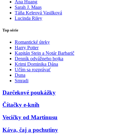
Ana Huang
Sarah J. Maas
Táňa Keleová Vasilková
Lucinda Riley
Top série
Romantické úteky
Harry Potter
Kapitán Stein a Notár Barbarič
Denník odvážneho bojka
Krimi Dominika Dána
Učím sa rozprávať
Duna
Smradi
Darčekové poukážky
Čítačky e-kníh
Vecičky od Martinusu
Káva, čaj a pochutiny