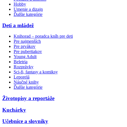
Hobby
Umenie a dizajn
Ďalšie kategórie
Deti a mládež
Knihorad – poradca kníh pre deti
Pre najmenších
Pre prvákov
Pre pubertiakov
Young Adult
Beletria
Rozprávky
Sci-fi, fantasy a komiksy
Leporelá
Náučné knihy
Ďalšie kategórie
Životopisy a reportáže
Kuchárky
Učebnice a slovníky