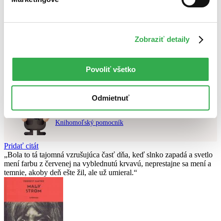
Najvyššia zľava
Použité filtre
Zobraziť detaily
Zrušiť filtre
V českom jazyku
v predpredaji
Nebol nájdený
žiadny titul
vyhovujúci zadaným podmienkam.
Skúste prosím zmeniť vyhľadávaný výraz.
Povoliť všetko
Odmietnuť
Chcete poradiť knihu?
Náš pomocník Sherlock vám ju s radosťou vypátra!
Knihomoľský pomocník
Pridať citát
Bola to tá tajomná vzrušujúca časť dňa, keď slnko zapadá a svetlo
mení farbu z červenej na vyblednutú krvavú, neprestajne sa mení a
temnie, akoby deň ešte žil, ale už umieral.