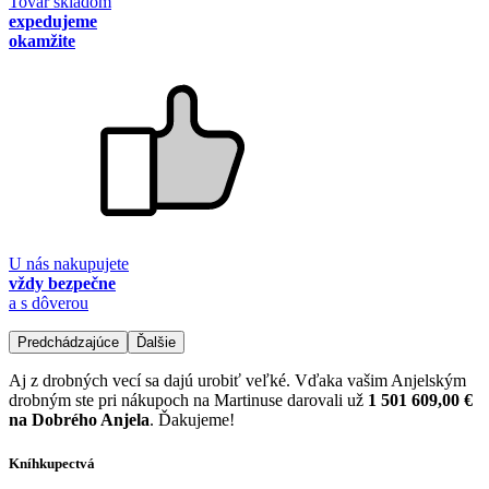
Tovar skladom
expedujeme
okamžite
U nás nakupujete
vždy bezpečne
a s dôverou
Predchádzajúce
Ďalšie
Aj z drobných vecí sa dajú urobiť veľké. Vďaka vašim Anjelským
drobným ste pri nákupoch na Martinuse darovali už
1 501 609,00 €
na Dobrého Anjela
. Ďakujeme!
Kníhkupectvá