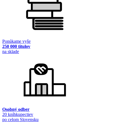
Ponúkame vyše
250 000 titulov
na sklade
Osobný odber
20 kníhkupectiev
po celom Slovensku