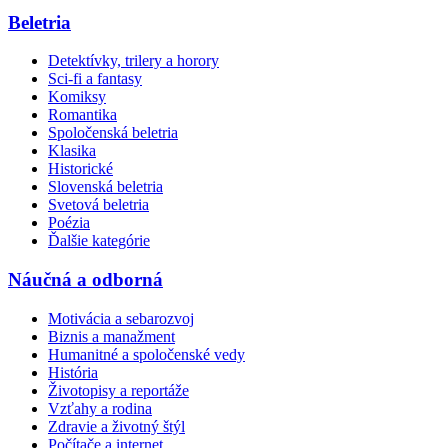
Beletria
Detektívky, trilery a horory
Sci-fi a fantasy
Komiksy
Romantika
Spoločenská beletria
Klasika
Historické
Slovenská beletria
Svetová beletria
Poézia
Ďalšie kategórie
Náučná a odborná
Motivácia a sebarozvoj
Biznis a manažment
Humanitné a spoločenské vedy
História
Životopisy a reportáže
Vzťahy a rodina
Zdravie a životný štýl
Počítače a internet