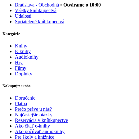
Bratislava - Obchodná
• Otvárame o 10:00
Všetky kníhkupectvá
Udalosti
Spriatelené kníhkupectvá
Kategórie
Knihy
E-knihy
Audioknihy
Hry
Filmy
Doplnky
Nakupujte u nás
Doručenie
Platba
Prečo práve u nás?
Najčastejšie otázky
Rezervácia v kníhkupectve
Ako čítať e-knihy
Ako počúvať audioknihy
Pre školy a knižnice