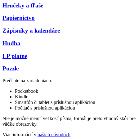
Hrnčeky a fľaše
Papiernictvo
Zápisníky a kalendáre
Hudba
LP platne
Puzzle
Prečítate na zariadeniach:
Pocketbook
Kindle
Smartfón či tablet s príslušnou aplikáciou
Počítač s príslušnou aplikáciou
Nie je možné meniť veľkosť písma, formát je preto vhodný skôr pre
väčšie obrazovky.
Viac informácií v
našich návodoch