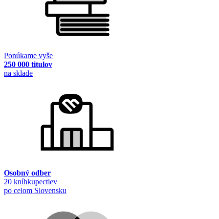
Ponúkame vyše
250 000 titulov
na sklade
Osobný odber
20 kníhkupectiev
po celom Slovensku