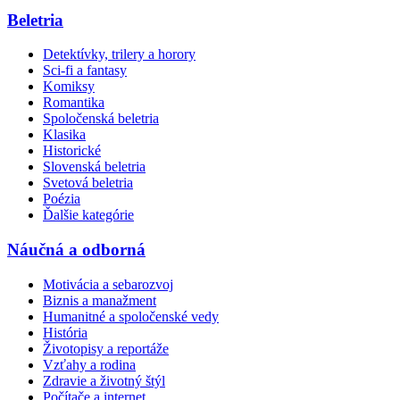
Beletria
Detektívky, trilery a horory
Sci-fi a fantasy
Komiksy
Romantika
Spoločenská beletria
Klasika
Historické
Slovenská beletria
Svetová beletria
Poézia
Ďalšie kategórie
Náučná a odborná
Motivácia a sebarozvoj
Biznis a manažment
Humanitné a spoločenské vedy
História
Životopisy a reportáže
Vzťahy a rodina
Zdravie a životný štýl
Počítače a internet