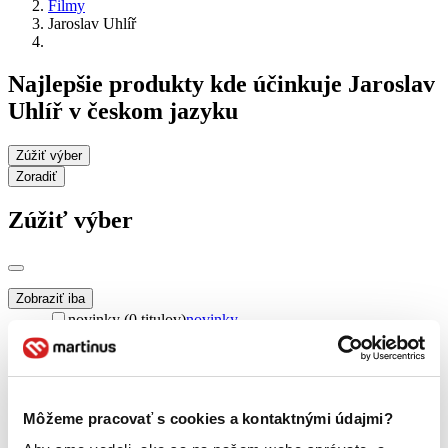
Filmy
Jaroslav Uhlíř
Najlepšie produkty kde účinkuje Jaroslav
Uhlíř v českom jazyku
Zúžiť výber
Zoradiť
Zúžiť výber
Zobraziť iba
novinky (0 titulov)
novinky
zľavnené tituly (0 titulov)
zľavnené tituly
Dostupnosť
na centrálnom sklade (0 titulov)
na centrálnom sklade
predpredaj (0 titulov)
predpredaj
Môžeme pracovať s cookies a kontaktnými údajmi?
pripravujeme (0 titulov)
pripravujeme