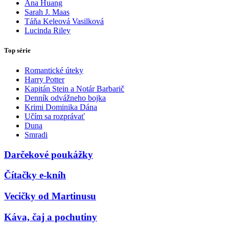
Ana Huang
Sarah J. Maas
Táňa Keleová Vasilková
Lucinda Riley
Top série
Romantické úteky
Harry Potter
Kapitán Stein a Notár Barbarič
Denník odvážneho bojka
Krimi Dominika Dána
Učím sa rozprávať
Duna
Smradi
Darčekové poukážky
Čítačky e-kníh
Vecičky od Martinusu
Káva, čaj a pochutiny