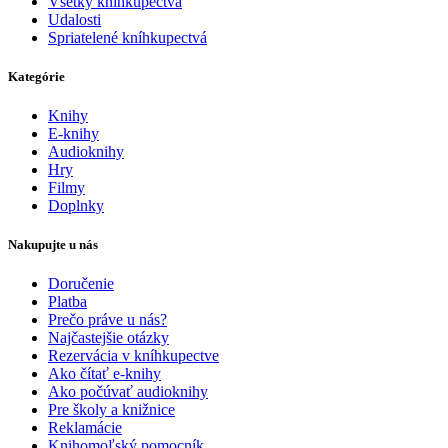
Všetky kníhkupectvá
Udalosti
Spriatelené kníhkupectvá
Kategórie
Knihy
E-knihy
Audioknihy
Hry
Filmy
Doplnky
Nakupujte u nás
Doručenie
Platba
Prečo práve u nás?
Najčastejšie otázky
Rezervácia v kníhkupectve
Ako čítať e-knihy
Ako počúvať audioknihy
Pre školy a knižnice
Reklamácie
Knihomoľský pomocník