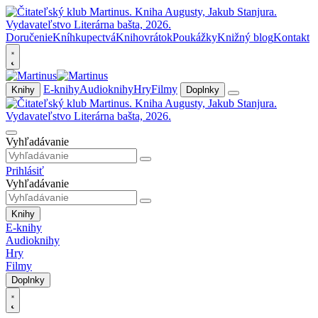
Doručenie
Kníhkupectvá
Knihovrátok
Poukážky
Knižný blog
Kontakt
E-knihy
Audioknihy
Hry
Filmy
Knihy
Doplnky
Vyhľadávanie
Prihlásiť
Vyhľadávanie
Knihy
E-knihy
Audioknihy
Hry
Filmy
Doplnky