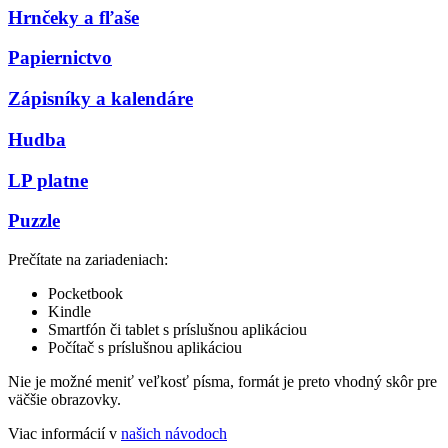
Hrnčeky a fľaše
Papiernictvo
Zápisníky a kalendáre
Hudba
LP platne
Puzzle
Prečítate na zariadeniach:
Pocketbook
Kindle
Smartfón či tablet s príslušnou aplikáciou
Počítač s príslušnou aplikáciou
Nie je možné meniť veľkosť písma, formát je preto vhodný skôr pre
väčšie obrazovky.
Viac informácií v
našich návodoch