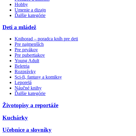
Hobby
Umenie a dizajn
Ďalšie kategórie
Deti a mládež
Knihorad – poradca kníh pre deti
Pre najmenších
Pre prvákov
Pre pubertiakov
Young Adult
Beletria
Rozprávky
Sci-fi, fantasy a komiksy
Leporelá
Náučné knihy
Ďalšie kategórie
Životopisy a reportáže
Kuchárky
Učebnice a slovníky