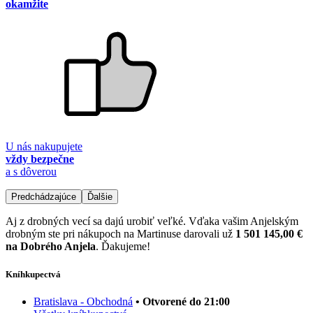
okamžite
U nás nakupujete
vždy bezpečne
a s dôverou
Predchádzajúce
Ďalšie
Aj z drobných vecí sa dajú urobiť veľké. Vďaka vašim Anjelským
drobným ste pri nákupoch na Martinuse darovali už
1 501 145,00 €
na Dobrého Anjela
. Ďakujeme!
Kníhkupectvá
Bratislava - Obchodná
• Otvorené do 21:00