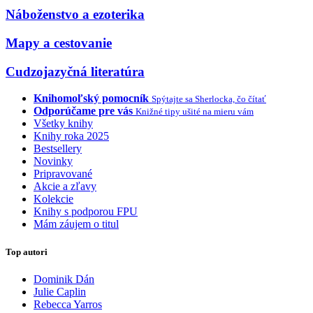
Náboženstvo a ezoterika
Mapy a cestovanie
Cudzojazyčná literatúra
Knihomoľský pomocník
Spýtajte sa Sherlocka, čo čítať
Odporúčame pre vás
Knižné tipy ušité na mieru vám
Všetky knihy
Knihy roka 2025
Bestsellery
Novinky
Pripravované
Akcie a zľavy
Kolekcie
Knihy s podporou FPU
Mám záujem o titul
Top autori
Dominik Dán
Julie Caplin
Rebecca Yarros