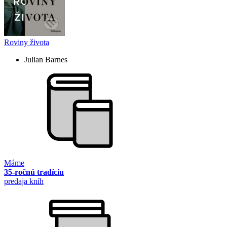
Roviny života
Julian Barnes
Máme
35-ročnú tradíciu
predaja kníh