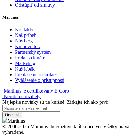
Odstúpiť od zmluvy
Martinus
Kontakty
Náš príbeh
Náš blog
Knihovrátok
Partnerský systém
Pridaj sa k nám
Marketing
Náš labák
Prehlásenie o cookies
Vyhlásenie o prístupnosti
Martinus je certifikovaný B Corp
Nerobíme rozdiely
Najlepšie novinky sú tie knižné. Získajte ich ako prví:
Odoslať
© 2000-2026 Martinus. Internetové kníhkupectvo. Všetky práva
vyhradené.