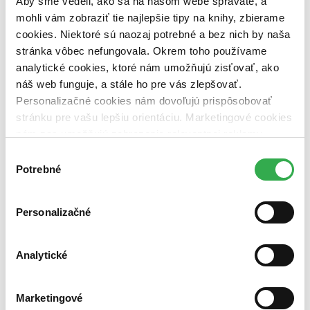
Aby sme vedeli, ako sa na našom webe správate, a
dostupná (bez vypredaných) (0 titulov)
dostupná (bez
mohli vám zobraziť tie najlepšie tipy na knihy, zbierame
vypredaných)
cookies. Niektoré sú naozaj potrebné a bez nich by naša
Nové / čítané
stránka vôbec nefungovala. Okrem toho používame
nová (0 titulov)
nová
analytické cookies, ktoré nám umožňujú zisťovať, ako
čítaná (0 titulov)
čítaná
náš web funguje, a stále ho pre vás zlepšovať.
čítaná - výborný stav (0 titulov)
čítaná - výborný stav
čítaná - mierne opotrebovaná (0 titulov)
čítaná - mierne
Personalizačné cookies nám dovoľujú prispôsobovať
opotrebovaná
stránku pre vašu lepšiu orientáciu. Marketingové cookies
čítané verzie vypredaných kníh (0 titulov)
čítané verzie
nám zas umožňujú zobrazenie relevantnej reklamy.
vypredaných kníh
Niektoré údaje zdieľame aj s tretími stranami. Veľmi by
Výber
Zúžiť výber
nám pomohlo, keby sme mohli používať všetky tieto
Potrebné
súhlasu
cookies. Ďakujeme!
Zoradiť
Personalizačné
Analytické
Bestsellery
Top hodnotené
Novinky
Najdrahšie
Marketingové
Najlacnejšie