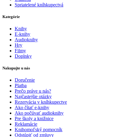
Spriatelené kníhkupectvá
Kategórie
Knihy
E-knihy
Audioknihy
Hry
Filmy
Doplnky
Nakupujte u nás
Doručenie
Platba
Prečo práve u nás?
Najčastejšie otázky
Rezervácia v kníhkupectve
Ako čítať e-knihy
Ako počúvať audioknihy
Pre školy a knižnice
Reklamácie
Knihomoľský pomocník
Odstúpiť od zmluvy