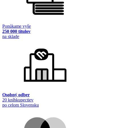
Ponúkame vyše
250 000 titulov
na sklade
Osobný odber
20 kníhkupectiev
po celom Slovensku