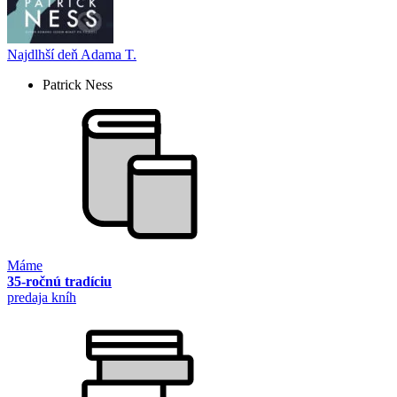
Najdlhší deň Adama T.
Patrick Ness
Máme
35-ročnú tradíciu
predaja kníh