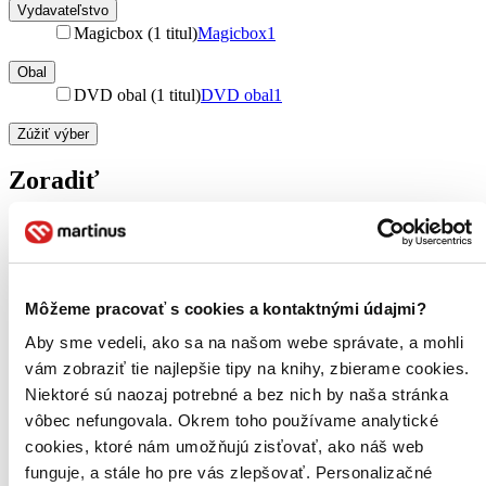
Vydavateľstvo
Magicbox (1 titul)
Magicbox
1
Obal
DVD obal (1 titul)
DVD obal
1
Zúžiť výber
Zoradiť
Bestsellery
Top hodnotené
Môžeme pracovať s cookies a kontaktnými údajmi?
Novinky
Najdrahšie
Aby sme vedeli, ako sa na našom webe správate, a mohli
Najlacnejšie
vám zobraziť tie najlepšie tipy na knihy, zbierame cookies.
Najvyššia zľava
Niektoré sú naozaj potrebné a bez nich by naša stránka
vôbec nefungovala. Okrem toho používame analytické
Použité filtre
cookies, ktoré nám umožňujú zisťovať, ako náš web
Zrušiť filtre
funguje, a stále ho pre vás zlepšovať. Personalizačné
V českom jazyku