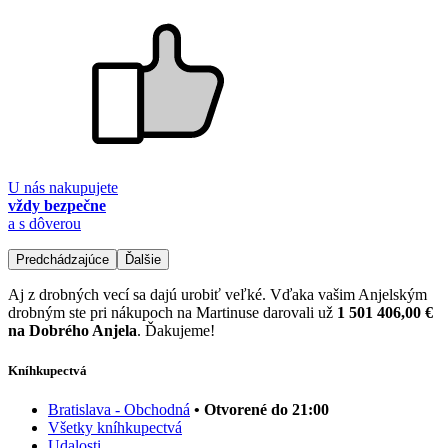
U nás nakupujete
vždy bezpečne
a s dôverou
Predchádzajúce
Ďalšie
Aj z drobných vecí sa dajú urobiť veľké. Vďaka vašim Anjelským
drobným ste pri nákupoch na Martinuse darovali už
1 501 406,00 €
na Dobrého Anjela
. Ďakujeme!
Kníhkupectvá
Bratislava - Obchodná
• Otvorené do 21:00
Všetky kníhkupectvá
Udalosti