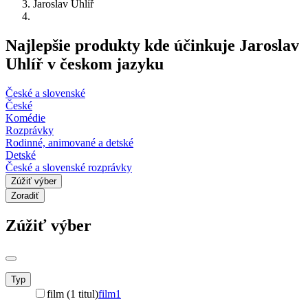
Jaroslav Uhlíř
Najlepšie produkty kde účinkuje Jaroslav
Uhlíř v českom jazyku
České a slovenské
České
Komédie
Rozprávky
Rodinné, animované a detské
Detské
České a slovenské rozprávky
Zúžiť výber
Zoradiť
Zúžiť výber
Typ
film (1 titul)
film
1