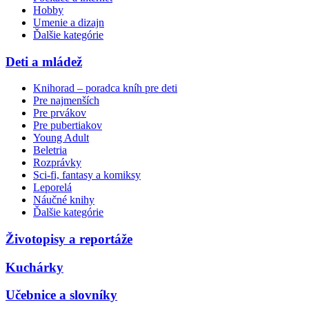
Hobby
Umenie a dizajn
Ďalšie kategórie
Deti a mládež
Knihorad – poradca kníh pre deti
Pre najmenších
Pre prvákov
Pre pubertiakov
Young Adult
Beletria
Rozprávky
Sci-fi, fantasy a komiksy
Leporelá
Náučné knihy
Ďalšie kategórie
Životopisy a reportáže
Kuchárky
Učebnice a slovníky