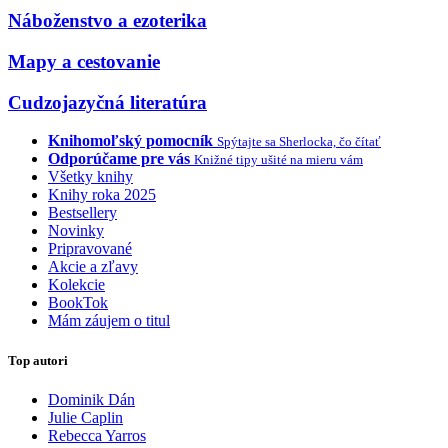
Náboženstvo a ezoterika
Mapy a cestovanie
Cudzojazyčná literatúra
Knihomoľský pomocník
Spýtajte sa Sherlocka, čo čítať
Odporúčame pre vás
Knižné tipy ušité na mieru vám
Všetky knihy
Knihy roka 2025
Bestsellery
Novinky
Pripravované
Akcie a zľavy
Kolekcie
BookTok
Mám záujem o titul
Top autori
Dominik Dán
Julie Caplin
Rebecca Yarros