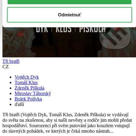
Odmietnuť
Tři bratři
CZ
Vojtěch Dyk
Tomáš Klus
Zdeněk Piškula
Miroslav Táborský
Bolek Polívka
ďalší
Tři bratři (Vojtěch Dyk, Tomáš Klus, Zdeněk Piškula) se vydávají
do světa na zkušenou, aby si našli nevěsty a rodiče jim mohli předat
hospodářství. Sourozenci při svém putování jako kouzlem vstupují
do slavných pohádek, ve kterých je čeká mnoho nástrah...