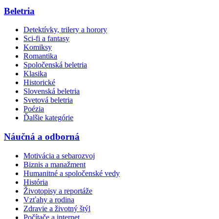
Beletria
Detektívky, trilery a horory
Sci-fi a fantasy
Komiksy
Romantika
Spoločenská beletria
Klasika
Historické
Slovenská beletria
Svetová beletria
Poézia
Ďalšie kategórie
Náučná a odborná
Motivácia a sebarozvoj
Biznis a manažment
Humanitné a spoločenské vedy
História
Životopisy a reportáže
Vzťahy a rodina
Zdravie a životný štýl
Počítače a internet