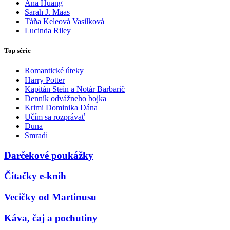
Ana Huang
Sarah J. Maas
Táňa Keleová Vasilková
Lucinda Riley
Top série
Romantické úteky
Harry Potter
Kapitán Stein a Notár Barbarič
Denník odvážneho bojka
Krimi Dominika Dána
Učím sa rozprávať
Duna
Smradi
Darčekové poukážky
Čítačky e-kníh
Vecičky od Martinusu
Káva, čaj a pochutiny