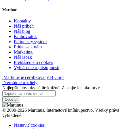
Martinus
Kontakty
Náš príbeh
Náš blog
Knihovrátok
Partnerský systém
Pridaj sa k nám
Marketing
Náš labák
Prehlásenie o cookies
Vyhlásenie o prístupnosti
Martinus je certifikovaný B Corp
Nerobíme rozdiely
Najlepšie novinky sú tie knižné. Získajte ich ako prví:
Odoslať
© 2000-2026 Martinus. Internetové kníhkupectvo. Všetky práva
vyhradené.
Nastaviť cookies