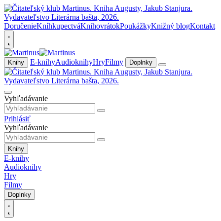
Doručenie
Kníhkupectvá
Knihovrátok
Poukážky
Knižný blog
Kontakt
E-knihy
Audioknihy
Hry
Filmy
Knihy
Doplnky
Vyhľadávanie
Prihlásiť
Vyhľadávanie
Knihy
E-knihy
Audioknihy
Hry
Filmy
Doplnky