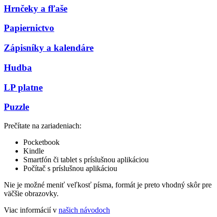
Hrnčeky a fľaše
Papiernictvo
Zápisníky a kalendáre
Hudba
LP platne
Puzzle
Prečítate na zariadeniach:
Pocketbook
Kindle
Smartfón či tablet s príslušnou aplikáciou
Počítač s príslušnou aplikáciou
Nie je možné meniť veľkosť písma, formát je preto vhodný skôr pre
väčšie obrazovky.
Viac informácií v
našich návodoch