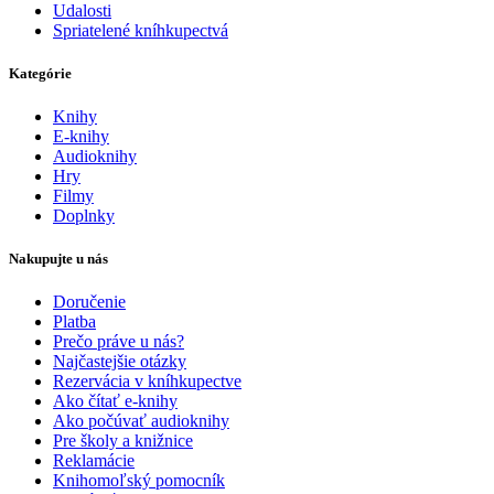
Udalosti
Spriatelené kníhkupectvá
Kategórie
Knihy
E-knihy
Audioknihy
Hry
Filmy
Doplnky
Nakupujte u nás
Doručenie
Platba
Prečo práve u nás?
Najčastejšie otázky
Rezervácia v kníhkupectve
Ako čítať e-knihy
Ako počúvať audioknihy
Pre školy a knižnice
Reklamácie
Knihomoľský pomocník