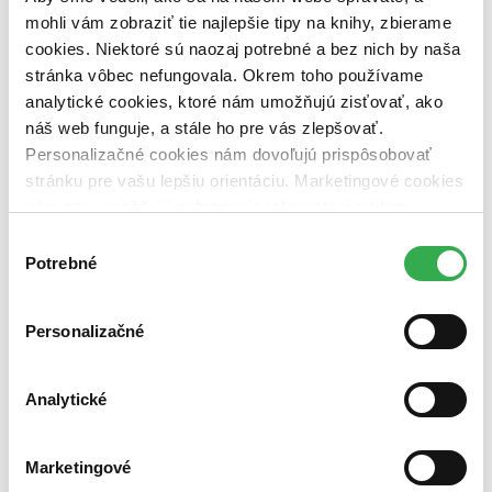
dostupná (bez vypredaných) (0 titulov)
dostupná (bez
mohli vám zobraziť tie najlepšie tipy na knihy, zbierame
vypredaných)
cookies. Niektoré sú naozaj potrebné a bez nich by naša
Nové / čítané
stránka vôbec nefungovala. Okrem toho používame
nová (0 titulov)
nová
analytické cookies, ktoré nám umožňujú zisťovať, ako
čítaná (0 titulov)
čítaná
náš web funguje, a stále ho pre vás zlepšovať.
čítaná - výborný stav (0 titulov)
čítaná - výborný stav
Personalizačné cookies nám dovoľujú prispôsobovať
čítaná - mierne opotrebovaná (0 titulov)
čítaná - mierne
opotrebovaná
stránku pre vašu lepšiu orientáciu. Marketingové cookies
čítané verzie vypredaných kníh (0 titulov)
čítané verzie
nám zas umožňujú zobrazenie relevantnej reklamy.
vypredaných kníh
Niektoré údaje zdieľame aj s tretími stranami. Veľmi by
Výber
Zúžiť výber
nám pomohlo, keby sme mohli používať všetky tieto
Potrebné
súhlasu
cookies. Ďakujeme!
Zoradiť
Personalizačné
Analytické
Bestsellery
Top hodnotené
Novinky
Marketingové
Najdrahšie
Najlacnejšie