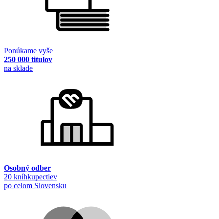
Ponúkame vyše
250 000 titulov
na sklade
Osobný odber
20 kníhkupectiev
po celom Slovensku