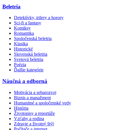
Beletria
Detektívky, trilery a horory
Sci-fi a fantasy
Komiksy
Romantika
Spoločenská beletria
Klasika
Historické
Slovenská beletria
Svetová beletria
Poézia
Ďalšie kategórie
Náučná a odborná
Motivácia a sebarozvoj
Biznis a manažment
Humanitné a spoločenské vedy
História
Životopisy a reportáže
Vzťahy a rodina
Zdravie a životný štýl
Počítače a internet