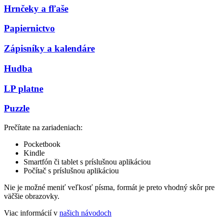
Hrnčeky a fľaše
Papiernictvo
Zápisníky a kalendáre
Hudba
LP platne
Puzzle
Prečítate na zariadeniach:
Pocketbook
Kindle
Smartfón či tablet s príslušnou aplikáciou
Počítač s príslušnou aplikáciou
Nie je možné meniť veľkosť písma, formát je preto vhodný skôr pre
väčšie obrazovky.
Viac informácií v
našich návodoch