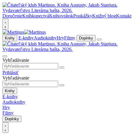
Doručenie
Kníhkupectvá
Knihovrátok
Poukážky
Knižný blog
Kontakt
E-knihy
Audioknihy
Hry
Filmy
Knihy
Doplnky
Vyhľadávanie
Prihlásiť
Vyhľadávanie
Knihy
E-knihy
Audioknihy
Hry
Filmy
Doplnky