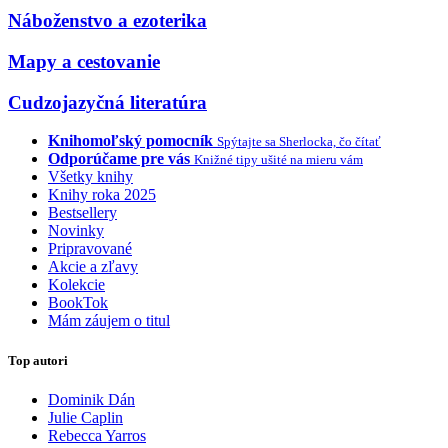
Náboženstvo a ezoterika
Mapy a cestovanie
Cudzojazyčná literatúra
Knihomoľský pomocník
Spýtajte sa Sherlocka, čo čítať
Odporúčame pre vás
Knižné tipy ušité na mieru vám
Všetky knihy
Knihy roka 2025
Bestsellery
Novinky
Pripravované
Akcie a zľavy
Kolekcie
BookTok
Mám záujem o titul
Top autori
Dominik Dán
Julie Caplin
Rebecca Yarros