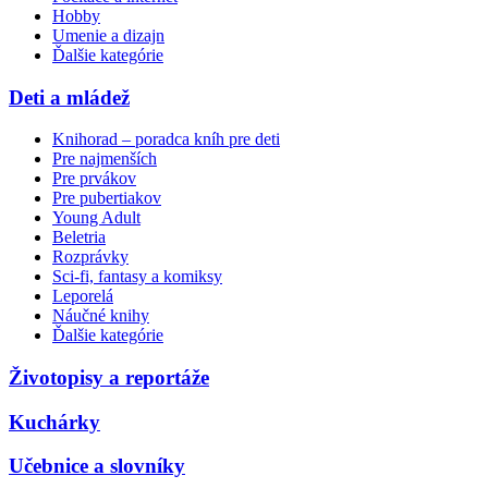
Hobby
Umenie a dizajn
Ďalšie kategórie
Deti a mládež
Knihorad – poradca kníh pre deti
Pre najmenších
Pre prvákov
Pre pubertiakov
Young Adult
Beletria
Rozprávky
Sci-fi, fantasy a komiksy
Leporelá
Náučné knihy
Ďalšie kategórie
Životopisy a reportáže
Kuchárky
Učebnice a slovníky