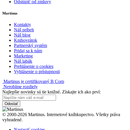
Odstúpiť od zmluvy
Martinus
Kontakty
Náš príbeh
Náš blog
Knihovrátok
Partnerský systém
Pridaj sa k nám
Marketing
Náš labák
Prehlásenie o cookies
Vyhlásenie o prístupnosti
Martinus je certifikovaný B Corp
Nerobíme rozdiely
Najlepšie novinky sú tie knižné. Získajte ich ako prví:
Odoslať
© 2000-2026 Martinus. Internetové kníhkupectvo. Všetky práva
vyhradené.
Nastaviť cookies