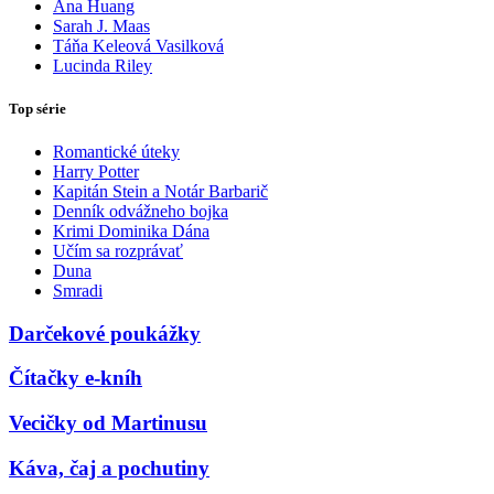
Ana Huang
Sarah J. Maas
Táňa Keleová Vasilková
Lucinda Riley
Top série
Romantické úteky
Harry Potter
Kapitán Stein a Notár Barbarič
Denník odvážneho bojka
Krimi Dominika Dána
Učím sa rozprávať
Duna
Smradi
Darčekové poukážky
Čítačky e-kníh
Vecičky od Martinusu
Káva, čaj a pochutiny