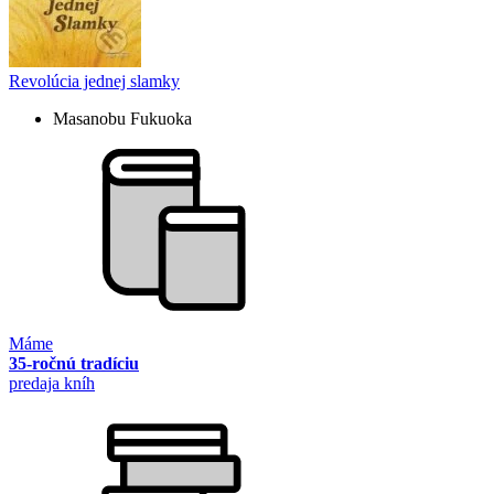
Revolúcia jednej slamky
Masanobu Fukuoka
Máme
35-ročnú tradíciu
predaja kníh