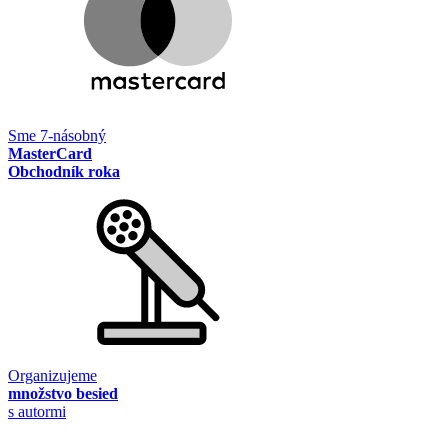
Sme 7-násobný
MasterCard
Obchodník roka
Organizujeme
množstvo besied
s autormi