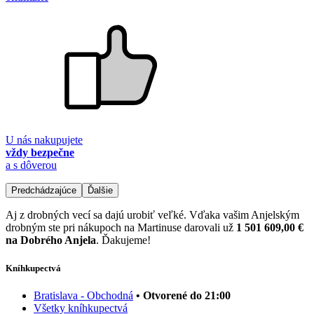
U nás nakupujete
vždy bezpečne
a s dôverou
Predchádzajúce
Ďalšie
Aj z drobných vecí sa dajú urobiť veľké. Vďaka vašim Anjelským
drobným ste pri nákupoch na Martinuse darovali už
1 501 609,00 €
na Dobrého Anjela
. Ďakujeme!
Kníhkupectvá
Bratislava - Obchodná
• Otvorené do 21:00
Všetky kníhkupectvá