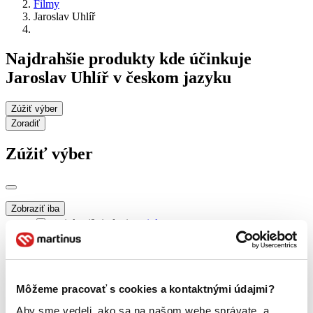
Filmy
Jaroslav Uhlíř
Najdrahšie produkty kde účinkuje
Jaroslav Uhlíř v českom jazyku
Zúžiť výber
Zoradiť
Zúžiť výber
Zobraziť iba
novinky (0 titulov)
novinky
zľavnené tituly (0 titulov)
zľavnené tituly
Dostupnosť
na centrálnom sklade (0 titulov)
na centrálnom sklade
Môžeme pracovať s cookies a kontaktnými údajmi?
predpredaj (0 titulov)
predpredaj
pripravujeme (0 titulov)
pripravujeme
Aby sme vedeli, ako sa na našom webe správate, a