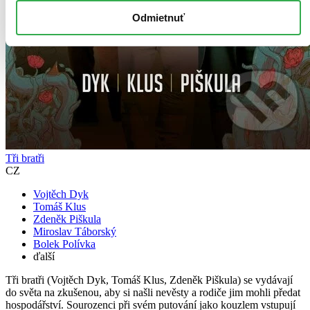
Odmietnuť
Tři bratři
CZ
Vojtěch Dyk
Tomáš Klus
Zdeněk Piškula
Miroslav Táborský
Bolek Polívka
ďalší
Tři bratři (Vojtěch Dyk, Tomáš Klus, Zdeněk Piškula) se vydávají
do světa na zkušenou, aby si našli nevěsty a rodiče jim mohli předat
hospodářství. Sourozenci při svém putování jako kouzlem vstupují