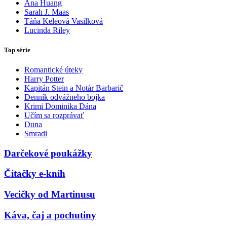
Ana Huang
Sarah J. Maas
Táňa Keleová Vasilková
Lucinda Riley
Top série
Romantické úteky
Harry Potter
Kapitán Stein a Notár Barbarič
Denník odvážneho bojka
Krimi Dominika Dána
Učím sa rozprávať
Duna
Smradi
Darčekové poukážky
Čítačky e-kníh
Vecičky od Martinusu
Káva, čaj a pochutiny