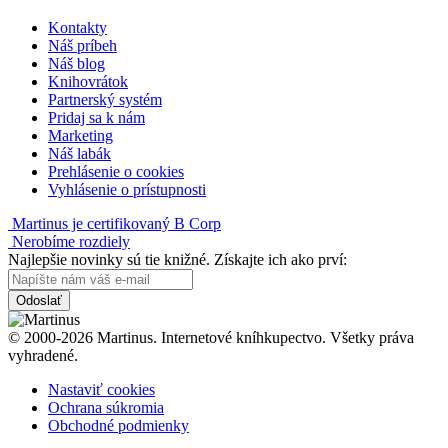
Kontakty
Náš príbeh
Náš blog
Knihovrátok
Partnerský systém
Pridaj sa k nám
Marketing
Náš labák
Prehlásenie o cookies
Vyhlásenie o prístupnosti
Martinus je certifikovaný B Corp
Nerobíme rozdiely
Najlepšie novinky sú tie knižné. Získajte ich ako prví:
Odoslať
© 2000-2026 Martinus. Internetové kníhkupectvo. Všetky práva
vyhradené.
Nastaviť cookies
Ochrana súkromia
Obchodné podmienky