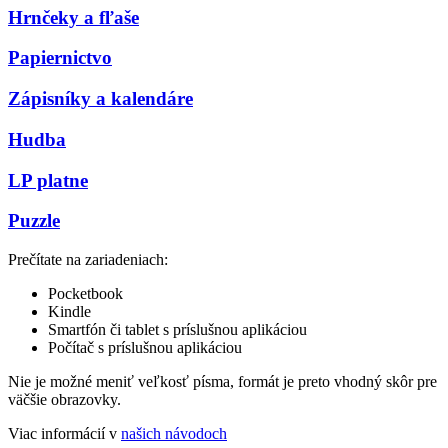
Hrnčeky a fľaše
Papiernictvo
Zápisníky a kalendáre
Hudba
LP platne
Puzzle
Prečítate na zariadeniach:
Pocketbook
Kindle
Smartfón či tablet s príslušnou aplikáciou
Počítač s príslušnou aplikáciou
Nie je možné meniť veľkosť písma, formát je preto vhodný skôr pre
väčšie obrazovky.
Viac informácií v
našich návodoch