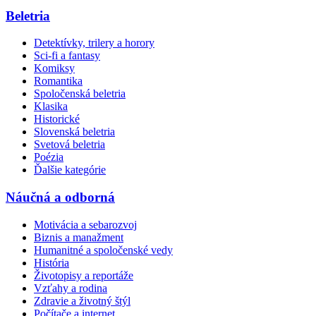
Beletria
Detektívky, trilery a horory
Sci-fi a fantasy
Komiksy
Romantika
Spoločenská beletria
Klasika
Historické
Slovenská beletria
Svetová beletria
Poézia
Ďalšie kategórie
Náučná a odborná
Motivácia a sebarozvoj
Biznis a manažment
Humanitné a spoločenské vedy
História
Životopisy a reportáže
Vzťahy a rodina
Zdravie a životný štýl
Počítače a internet