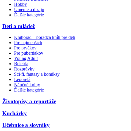
Hobby
Umenie a dizajn
Ďalšie kategórie
Deti a mládež
Knihorad – poradca kníh pre deti
Pre najmenších
Pre prvákov
Pre pubertiakov
Young Adult
Beletria
Rozprávky
Sci-fi, fantasy a komiksy
Leporelá
Náučné knihy
Ďalšie kategórie
Životopisy a reportáže
Kuchárky
Učebnice a slovníky