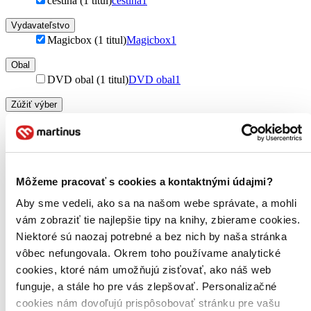
čeština (1 titul)
čeština
1
Vydavateľstvo
Magicbox (1 titul)
Magicbox
1
Obal
DVD obal (1 titul)
DVD obal
1
Zúžiť výber
Zoradiť
Môžeme pracovať s cookies a kontaktnými údajmi?
Bestsellery
Aby sme vedeli, ako sa na našom webe správate, a mohli
Top hodnotené
vám zobraziť tie najlepšie tipy na knihy, zbierame cookies.
Novinky
Niektoré sú naozaj potrebné a bez nich by naša stránka
Najdrahšie
Najlacnejšie
vôbec nefungovala. Okrem toho používame analytické
Najvyššia zľava
cookies, ktoré nám umožňujú zisťovať, ako náš web
funguje, a stále ho pre vás zlepšovať. Personalizačné
Použité filtre
cookies nám dovoľujú prispôsobovať stránku pre vašu
Zrušiť filtre