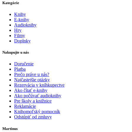
Kategórie
Knihy
E-knihy
Audioknihy
Hry
Filmy
Doplnky
Nakupujte u nás
Doručenie
Platba
Prečo práve u nás?
Najčastejšie otázky
Rezervácia v kníhkupectve
Ako čítať e-knihy
Ako počúvať audioknihy
Pre školy a knižnice
Reklamácie
Knihomoľský pomocník
Odstúpiť od zmluvy
Martinus