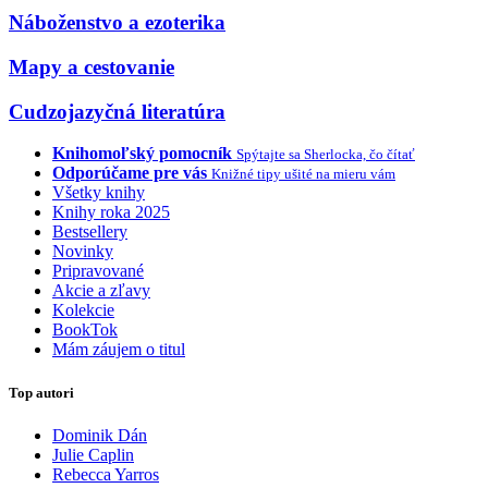
Náboženstvo a ezoterika
Mapy a cestovanie
Cudzojazyčná literatúra
Knihomoľský pomocník
Spýtajte sa Sherlocka, čo čítať
Odporúčame pre vás
Knižné tipy ušité na mieru vám
Všetky knihy
Knihy roka 2025
Bestsellery
Novinky
Pripravované
Akcie a zľavy
Kolekcie
BookTok
Mám záujem o titul
Top autori
Dominik Dán
Julie Caplin
Rebecca Yarros