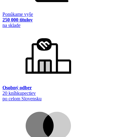
Ponúkame vyše
250 000 titulov
na sklade
Osobný odber
20 kníhkupectiev
po celom Slovensku