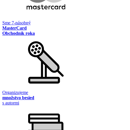
Sme 7-násobný
MasterCard
Obchodník roka
Organizujeme
množstvo besied
s autormi