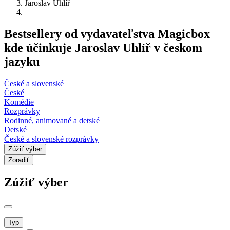
Jaroslav Uhlíř
Bestsellery od vydavateľstva Magicbox
kde účinkuje Jaroslav Uhlíř v českom
jazyku
České a slovenské
České
Komédie
Rozprávky
Rodinné, animované a detské
Detské
České a slovenské rozprávky
Zúžiť výber
Zoradiť
Zúžiť výber
Typ