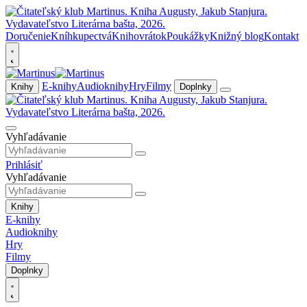
Doručenie
Kníhkupectvá
Knihovrátok
Poukážky
Knižný blog
Kontakt
E-knihy
Audioknihy
Hry
Filmy
Knihy
Doplnky
Vyhľadávanie
Prihlásiť
Vyhľadávanie
Knihy
E-knihy
Audioknihy
Hry
Filmy
Doplnky