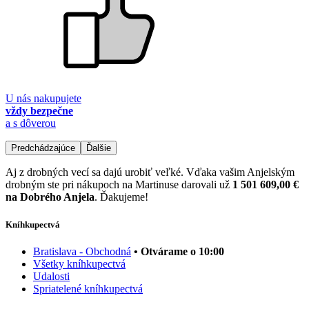
U nás nakupujete
vždy bezpečne
a s dôverou
Predchádzajúce
Ďalšie
Aj z drobných vecí sa dajú urobiť veľké. Vďaka vašim Anjelským
drobným ste pri nákupoch na Martinuse darovali už
1 501 609,00 €
na Dobrého Anjela
. Ďakujeme!
Kníhkupectvá
Bratislava - Obchodná
• Otvárame o 10:00
Všetky kníhkupectvá
Udalosti
Spriatelené kníhkupectvá