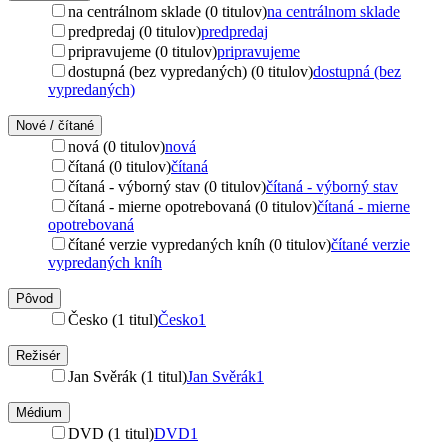
na centrálnom sklade (0 titulov)
na centrálnom sklade
predpredaj (0 titulov)
predpredaj
pripravujeme (0 titulov)
pripravujeme
dostupná (bez vypredaných) (0 titulov)
dostupná (bez
vypredaných)
Nové / čítané
nová (0 titulov)
nová
čítaná (0 titulov)
čítaná
čítaná - výborný stav (0 titulov)
čítaná - výborný stav
čítaná - mierne opotrebovaná (0 titulov)
čítaná - mierne
opotrebovaná
čítané verzie vypredaných kníh (0 titulov)
čítané verzie
vypredaných kníh
Pôvod
Česko (1 titul)
Česko
1
Režisér
Jan Svěrák (1 titul)
Jan Svěrák
1
Médium
DVD (1 titul)
DVD
1