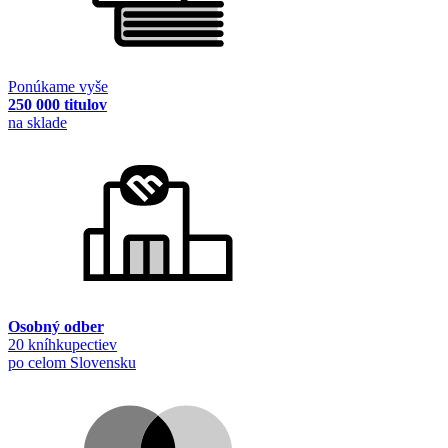
Ponúkame vyše
250 000 titulov
na sklade
Osobný odber
20 kníhkupectiev
po celom Slovensku