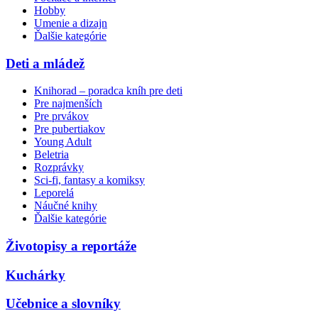
Hobby
Umenie a dizajn
Ďalšie kategórie
Deti a mládež
Knihorad – poradca kníh pre deti
Pre najmenších
Pre prvákov
Pre pubertiakov
Young Adult
Beletria
Rozprávky
Sci-fi, fantasy a komiksy
Leporelá
Náučné knihy
Ďalšie kategórie
Životopisy a reportáže
Kuchárky
Učebnice a slovníky