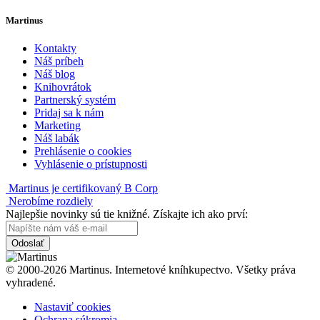
Martinus
Kontakty
Náš príbeh
Náš blog
Knihovrátok
Partnerský systém
Pridaj sa k nám
Marketing
Náš labák
Prehlásenie o cookies
Vyhlásenie o prístupnosti
Martinus je certifikovaný B Corp
Nerobíme rozdiely
Najlepšie novinky sú tie knižné. Získajte ich ako prví:
Odoslať
© 2000-2026 Martinus. Internetové kníhkupectvo. Všetky práva
vyhradené.
Nastaviť cookies
Ochrana súkromia