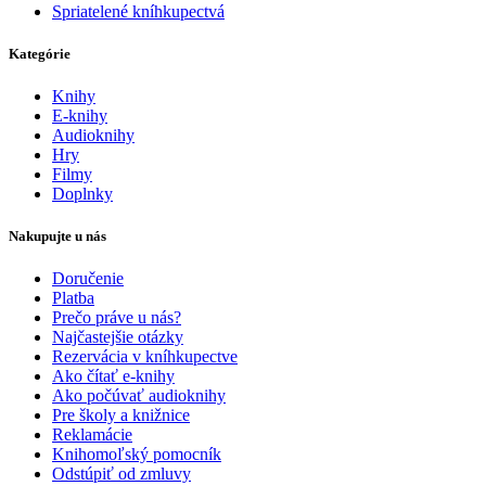
Spriatelené kníhkupectvá
Kategórie
Knihy
E-knihy
Audioknihy
Hry
Filmy
Doplnky
Nakupujte u nás
Doručenie
Platba
Prečo práve u nás?
Najčastejšie otázky
Rezervácia v kníhkupectve
Ako čítať e-knihy
Ako počúvať audioknihy
Pre školy a knižnice
Reklamácie
Knihomoľský pomocník
Odstúpiť od zmluvy