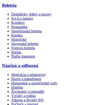
Beletria
Detektívky, trilery a horory
Sci-fi a fantasy
Komiksy
Romantika
Spoločenská beletria
Klasika
Historické
Slovenská beletria
Svetová beletria
Poézia
Ďalšie kategórie
Náučná a odborná
Motivácia a sebarozvoj
Biznis a manažment
Humanitné a spoločenské vedy
História
Životopisy a reportáže
Vzťahy a rodina
Zdravie a životný štýl
Počítače a internet