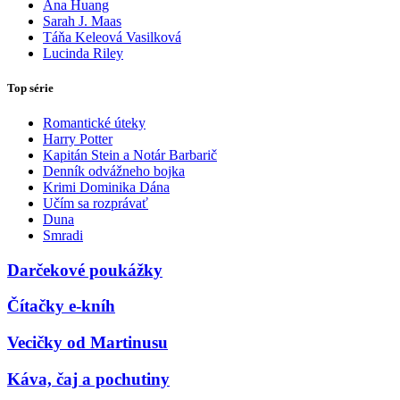
Ana Huang
Sarah J. Maas
Táňa Keleová Vasilková
Lucinda Riley
Top série
Romantické úteky
Harry Potter
Kapitán Stein a Notár Barbarič
Denník odvážneho bojka
Krimi Dominika Dána
Učím sa rozprávať
Duna
Smradi
Darčekové poukážky
Čítačky e-kníh
Vecičky od Martinusu
Káva, čaj a pochutiny