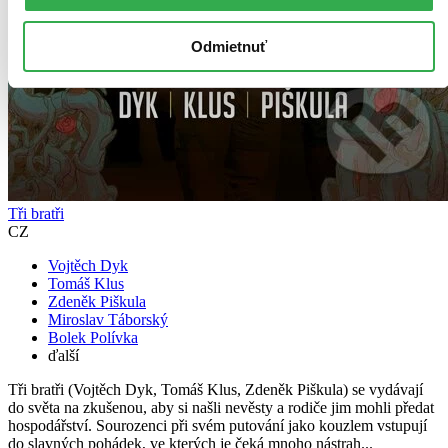
Odmietnuť
Tři bratři
CZ
Vojtěch Dyk
Tomáš Klus
Zdeněk Piškula
Miroslav Táborský
Bolek Polívka
ďalší
Tři bratři (Vojtěch Dyk, Tomáš Klus, Zdeněk Piškula) se vydávají
do světa na zkušenou, aby si našli nevěsty a rodiče jim mohli předat
hospodářství. Sourozenci při svém putování jako kouzlem vstupují
do slavných pohádek, ve kterých je čeká mnoho nástrah...