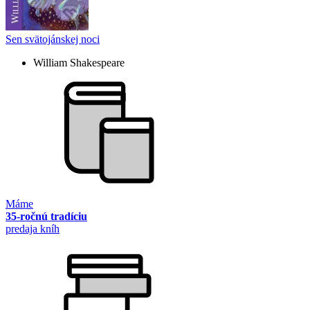
Sen svätojánskej noci
William Shakespeare
Máme
35-ročnú tradíciu
predaja kníh