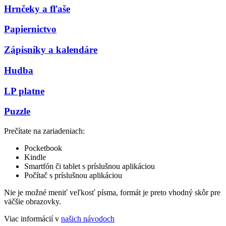
Hrnčeky a fľaše
Papiernictvo
Zápisníky a kalendáre
Hudba
LP platne
Puzzle
Prečítate na zariadeniach:
Pocketbook
Kindle
Smartfón či tablet s príslušnou aplikáciou
Počítač s príslušnou aplikáciou
Nie je možné meniť veľkosť písma, formát je preto vhodný skôr pre
väčšie obrazovky.
Viac informácií v
našich návodoch