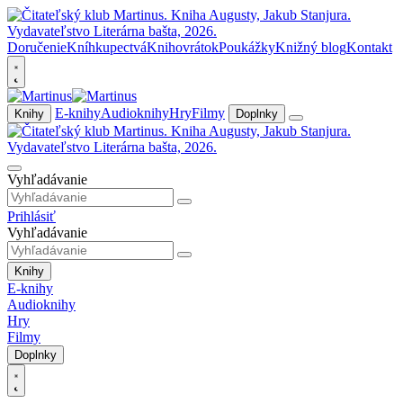
Doručenie
Kníhkupectvá
Knihovrátok
Poukážky
Knižný blog
Kontakt
E-knihy
Audioknihy
Hry
Filmy
Knihy
Doplnky
Vyhľadávanie
Prihlásiť
Vyhľadávanie
Knihy
E-knihy
Audioknihy
Hry
Filmy
Doplnky