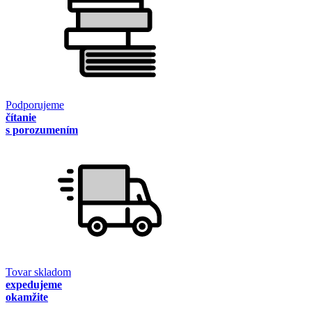
Podporujeme
čítanie
s porozumením
Tovar skladom
expedujeme
okamžite