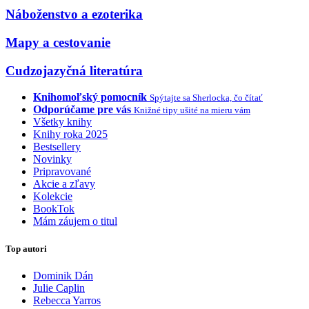
Náboženstvo a ezoterika
Mapy a cestovanie
Cudzojazyčná literatúra
Knihomoľský pomocník
Spýtajte sa Sherlocka, čo čítať
Odporúčame pre vás
Knižné tipy ušité na mieru vám
Všetky knihy
Knihy roka 2025
Bestsellery
Novinky
Pripravované
Akcie a zľavy
Kolekcie
BookTok
Mám záujem o titul
Top autori
Dominik Dán
Julie Caplin
Rebecca Yarros