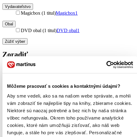
Vydavateľstvo
Magicbox (1 titul)
Magicbox
1
Obal
DVD obal (1 titul)
DVD obal
1
Zúžiť výber
Zoradiť
Bestsellery
Môžeme pracovať s cookies a kontaktnými údajmi?
Top hodnotené
Novinky
Aby sme vedeli, ako sa na našom webe správate, a mohli
Najdrahšie
vám zobraziť tie najlepšie tipy na knihy, zbierame cookies.
Najlacnejšie
Niektoré sú naozaj potrebné a bez nich by naša stránka
Najvyššia zľava
vôbec nefungovala. Okrem toho používame analytické
cookies, ktoré nám umožňujú zisťovať, ako náš web
Použité filtre
Zrušiť filtre
funguje, a stále ho pre vás zlepšovať. Personalizačné