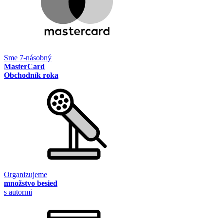
Sme 7-násobný
MasterCard
Obchodník roka
Organizujeme
množstvo besied
s autormi