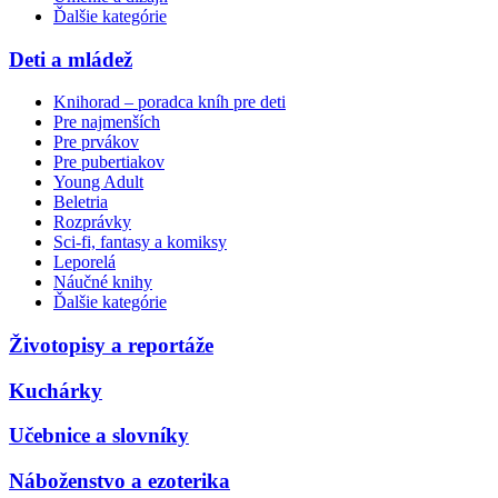
Ďalšie kategórie
Deti a mládež
Knihorad – poradca kníh pre deti
Pre najmenších
Pre prvákov
Pre pubertiakov
Young Adult
Beletria
Rozprávky
Sci-fi, fantasy a komiksy
Leporelá
Náučné knihy
Ďalšie kategórie
Životopisy a reportáže
Kuchárky
Učebnice a slovníky
Náboženstvo a ezoterika