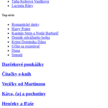
Táňa Keleová Vasilková
Lucinda Riley
Top série
Romantické úteky
Harry Potter
Kapitán Stein a Notár Barbarič
Denník odvážneho bojka
Krimi Dominika Dána
Učím sa rozprávať
Duna
Smradi
Darčekové poukážky
Čítačky e-kníh
Vecičky od Martinusu
Káva, čaj a pochutiny
Hrnčeky a fľaše