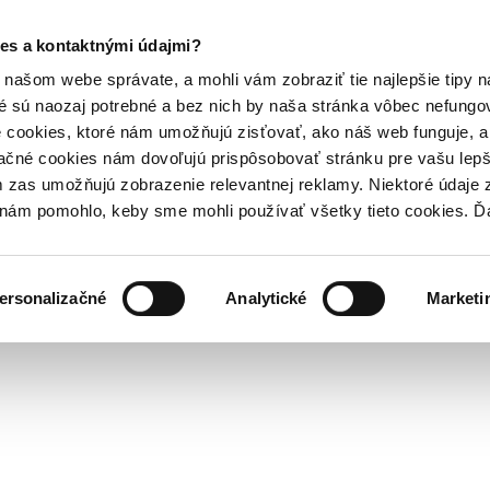
es a kontaktnými údajmi?
našom webe správate, a mohli vám zobraziť tie najlepšie tipy n
é sú naozaj potrebné a bez nich by naša stránka vôbec nefung
 cookies, ktoré nám umožňujú zisťovať, ako náš web funguje, a 
ačné cookies nám dovoľujú prispôsobovať stránku pre vašu lepši
zas umožňujú zobrazenie relevantnej reklamy. Niektoré údaje z
y nám pomohlo, keby sme mohli používať všetky tieto cookies. 
ersonalizačné
Analytické
Marketi