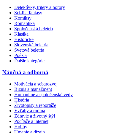
Detektívky, trilery a horory
Sci-fi a fantasy
Komiksy
Romantika
Spoločenská beletria
Klasika
Historické
Slovenská beletria
Svetová beletria
Poézia
Ďalšie kategórie
Náučná a odborná
Motivácia a sebarozvoj
Biznis a manažment
Humanitné a spoločenské vedy
História
Životopisy a reportáže
Vzťahy a rodina
Zdravie a životný štýl
Počítače a internet
Hobby
Umenie a dizajn