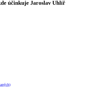
kde účinkuje Jaroslav Uhlíř
daných)