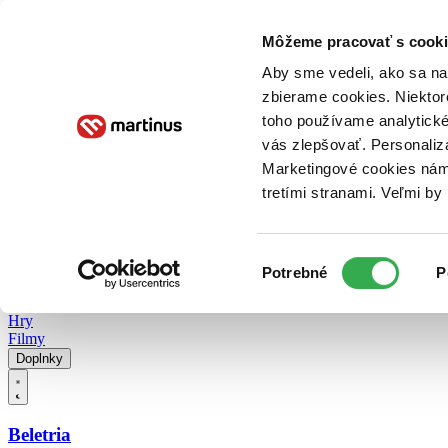
Doručenie
Kníhkupectvá
Knihovrátok
Poukážky
Knižný blog
Kontakt
Môžeme pracovať s cooki
Aby sme vedeli, ako sa na 
zbierame cookies. Niektor
E-knihy
Audioknihy
Hry
Filmy
Knihy
Doplnky
toho používame analytické
vás zlepšovať. Personaliz
Vyhľadávanie
Marketingové cookies nám 
tretími stranami. Veľmi b
Prihlásiť
Vyhľadávanie
Výber
Knihy
Potrebné
P
súhlasu
E-knihy
Audioknihy
Hry
Filmy
Doplnky
Beletria