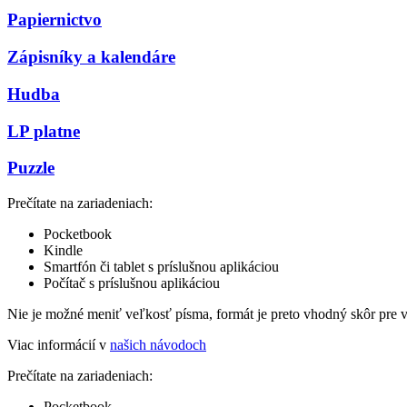
Papiernictvo
Zápisníky a kalendáre
Hudba
LP platne
Puzzle
Prečítate na zariadeniach:
Pocketbook
Kindle
Smartfón či tablet s príslušnou aplikáciou
Počítač s príslušnou aplikáciou
Nie je možné meniť veľkosť písma, formát je preto vhodný skôr pre 
Viac informácií v
našich návodoch
Prečítate na zariadeniach:
Pocketbook