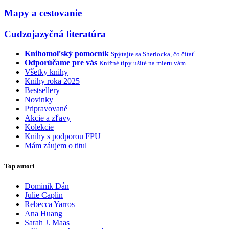
Mapy a cestovanie
Cudzojazyčná literatúra
Knihomoľský pomocník
Spýtajte sa Sherlocka, čo čítať
Odporúčame pre vás
Knižné tipy ušité na mieru vám
Všetky knihy
Knihy roka 2025
Bestsellery
Novinky
Pripravované
Akcie a zľavy
Kolekcie
Knihy s podporou FPU
Mám záujem o titul
Top autori
Dominik Dán
Julie Caplin
Rebecca Yarros
Ana Huang
Sarah J. Maas