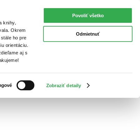
Povoliť všetko
a knihy,
ovala. Okrem
Odmietnuť
stále ho pre
u orientáciu.
dieľame aj s
Ďakujeme!
ngové
Zobraziť detaily