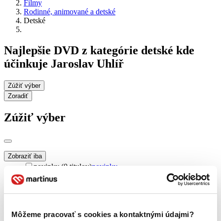
Filmy
Rodinné, animované a detské
Detské
Najlepšie DVD z kategórie detské kde
účinkuje Jaroslav Uhlíř
Zúžiť výber
Zoradiť
Zúžiť výber
Zobraziť iba
novinky (0 titulov)
novinky
zľavnené tituly (0 titulov)
zľavnené tituly
Dostupnosť
na centrálnom sklade (0 titulov)
na centrálnom sklade
Môžeme pracovať s cookies a kontaktnými údajmi?
predpredaj (0 titulov)
predpredaj