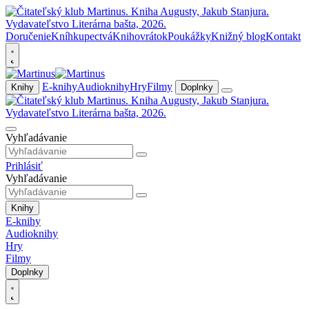
Doručenie
Kníhkupectvá
Knihovrátok
Poukážky
Knižný blog
Kontakt
E-knihy
Audioknihy
Hry
Filmy
Knihy
Doplnky
Vyhľadávanie
Prihlásiť
Vyhľadávanie
Knihy
E-knihy
Audioknihy
Hry
Filmy
Doplnky