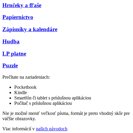
Hrnčeky a fľaše
Papiernictvo
Zápisníky a kalendáre
Hudba
LP platne
Puzzle
Prečítate na zariadeniach:
Pocketbook
Kindle
Smartfón či tablet s príslušnou aplikáciou
Počítač s príslušnou aplikáciou
Nie je možné meniť veľkosť písma, formát je preto vhodný skôr pre
väčšie obrazovky.
Viac informácií v
našich návodoch