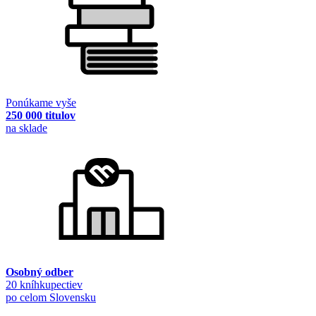
Ponúkame vyše
250 000 titulov
na sklade
Osobný odber
20 kníhkupectiev
po celom Slovensku