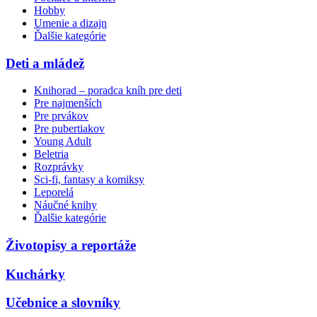
Hobby
Umenie a dizajn
Ďalšie kategórie
Deti a mládež
Knihorad – poradca kníh pre deti
Pre najmenších
Pre prvákov
Pre pubertiakov
Young Adult
Beletria
Rozprávky
Sci-fi, fantasy a komiksy
Leporelá
Náučné knihy
Ďalšie kategórie
Životopisy a reportáže
Kuchárky
Učebnice a slovníky