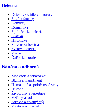
Beletria
Detektívky, trilery a horory
Sci-fi a fantasy
Komiksy
Romantika
Spoločenská beletria
Klasika
Historické
Slovenská beletria
Svetová beletria
Poézia
Ďalšie kategórie
Náučná a odborná
Motivácia a sebarozvoj
Biznis a manažment
Humanitné a spoločenské vedy
História
Životopisy a reportáže
Vzťahy a rodina
Zdravie a životný štýl
Počítače a internet