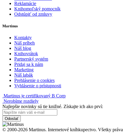
Reklamácie
Knihomoľský pomocník
Odstúpiť od zmluvy
Martinus
Kontakty
Náš príbeh
Náš blog
Knihovrátok
Partnerský systém
Pridaj sa k nám
Marketing
Náš labák
Prehlásenie o cookies
Vyhlásenie o prístupnosti
Martinus je certifikovaný B Corp
Nerobíme rozdiely
Najlepšie novinky sú tie knižné. Získajte ich ako prví:
Odoslať
© 2000-2026 Martinus. Internetové kníhkupectvo. Všetky práva