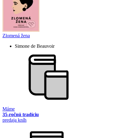
Zlomená žena
Simone de Beauvoir
Máme
35-ročnú tradíciu
predaja kníh