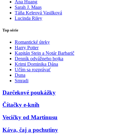
Ana Huang
Sarah J. Maas
Táňa Keleová Vasilková
Lucinda Riley
Top série
Romantické úteky
Harry Potter
Kapitán Stein a Notár Barbarič
Denník odvážneho bojka
Krimi Dominika Dána
Učím sa rozprávať
Duna
Smradi
Darčekové poukážky
Čítačky e-kníh
Vecičky od Martinusu
Káva, čaj a pochutiny