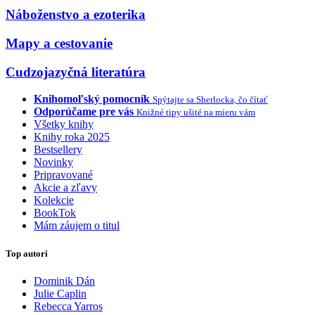
Náboženstvo a ezoterika
Mapy a cestovanie
Cudzojazyčná literatúra
Knihomoľský pomocník
Spýtajte sa Sherlocka, čo čítať
Odporúčame pre vás
Knižné tipy ušité na mieru vám
Všetky knihy
Knihy roka 2025
Bestsellery
Novinky
Pripravované
Akcie a zľavy
Kolekcie
BookTok
Mám záujem o titul
Top autori
Dominik Dán
Julie Caplin
Rebecca Yarros