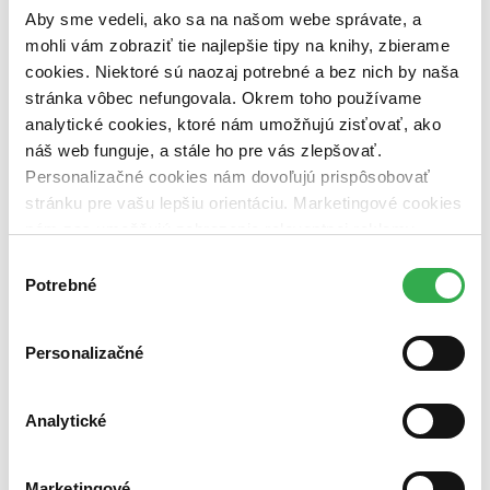
pripravujeme (0 titulov)
pripravujeme
Aby sme vedeli, ako sa na našom webe správate, a
dostupná (bez vypredaných) (0 titulov)
dostupná (bez
mohli vám zobraziť tie najlepšie tipy na knihy, zbierame
vypredaných)
cookies. Niektoré sú naozaj potrebné a bez nich by naša
Nové / čítané
stránka vôbec nefungovala. Okrem toho používame
nová (0 titulov)
nová
analytické cookies, ktoré nám umožňujú zisťovať, ako
čítaná (0 titulov)
čítaná
náš web funguje, a stále ho pre vás zlepšovať.
čítaná - výborný stav (0 titulov)
čítaná - výborný stav
čítaná - mierne opotrebovaná (0 titulov)
čítaná - mierne
Personalizačné cookies nám dovoľujú prispôsobovať
opotrebovaná
stránku pre vašu lepšiu orientáciu. Marketingové cookies
čítané verzie vypredaných kníh (0 titulov)
čítané verzie
nám zas umožňujú zobrazenie relevantnej reklamy.
vypredaných kníh
Niektoré údaje zdieľame aj s tretími stranami. Veľmi by
Výber
Zúžiť výber
nám pomohlo, keby sme mohli používať všetky tieto
Potrebné
súhlasu
cookies. Ďakujeme!
Zoradiť
Personalizačné
Analytické
Bestsellery
Top hodnotené
Novinky
Najdrahšie
Marketingové