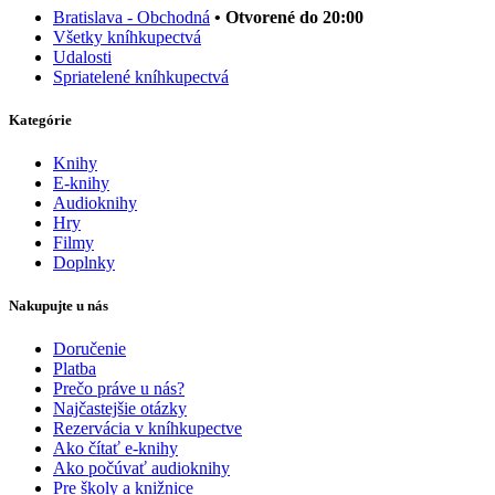
Bratislava - Obchodná
• Otvorené do 20:00
Všetky kníhkupectvá
Udalosti
Spriatelené kníhkupectvá
Kategórie
Knihy
E-knihy
Audioknihy
Hry
Filmy
Doplnky
Nakupujte u nás
Doručenie
Platba
Prečo práve u nás?
Najčastejšie otázky
Rezervácia v kníhkupectve
Ako čítať e-knihy
Ako počúvať audioknihy
Pre školy a knižnice