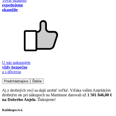
Tovar skladom
expedujeme
okamžite
U nás nakupujete
vždy bezpečne
a s dôverou
Predchádzajúce
Ďalšie
Aj z drobných vecí sa dajú urobiť veľké. Vďaka vašim Anjelským
drobným ste pri nákupoch na Martinuse darovali už
1 501 846,00 €
na Dobrého Anjela
. Ďakujeme!
Kníhkupectvá