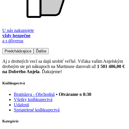
U nás nakupujete
vždy bezpečne
a s dôverou
Predchádzajúce
Ďalšie
Aj z drobných vecí sa dajú urobiť veľké. Vďaka vašim Anjelským
drobným ste pri nákupoch na Martinuse darovali už
1 501 406,00 €
na Dobrého Anjela
. Ďakujeme!
Kníhkupectvá
Bratislava - Obchodná
• Otvárame o 8:30
Všetky kníhkupectvá
Udalosti
Spriatelené kníhkupectvá
Kategórie