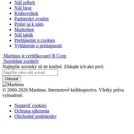
Náš príbeh
Náš blog
Knihovrátok
Partnerský systém
Pridaj sa k nám
Marketing
Náš labák
Prehlásenie o cookies
Vyhlásenie o prístupnosti
Martinus je certifikovaný B Corp
Nerobíme rozdiely
Najlepšie novinky sú tie knižné. Získajte ich ako prví:
Odoslať
© 2000-2026 Martinus. Internetové kníhkupectvo. Všetky práva
vyhradené.
Nastaviť cookies
Ochrana súkromia
Obchodné podmienky