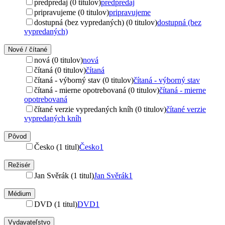
predpredaj (0 titulov)
predpredaj
pripravujeme (0 titulov)
pripravujeme
dostupná (bez vypredaných) (0 titulov)
dostupná (bez
vypredaných)
Nové / čítané
nová (0 titulov)
nová
čítaná (0 titulov)
čítaná
čítaná - výborný stav (0 titulov)
čítaná - výborný stav
čítaná - mierne opotrebovaná (0 titulov)
čítaná - mierne
opotrebovaná
čítané verzie vypredaných kníh (0 titulov)
čítané verzie
vypredaných kníh
Pôvod
Česko (1 titul)
Česko
1
Režisér
Jan Svěrák (1 titul)
Jan Svěrák
1
Médium
DVD (1 titul)
DVD
1
Vydavateľstvo