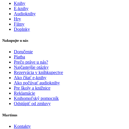
Knihy
E-knihy
Audioknihy
Hry
Filmy
Doplnky
Nakupujte u nás
Doručenie
Platba
Prečo práve u nás?
Najčastejšie otázky
Rezervácia v kníhkupectve
Ako čítať e-knihy
Ako počúvať audioknihy
Pre školy a knižnice
Reklamácie
Knihomoľský pomocník
Odstúpiť od zmluvy
Martinus
Kontakty