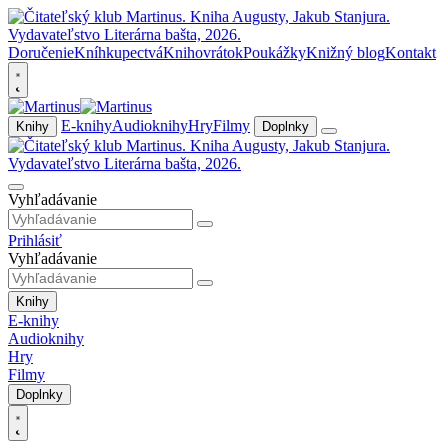
Doručenie
Kníhkupectvá
Knihovrátok
Poukážky
Knižný blog
Kontakt
E-knihy
Audioknihy
Hry
Filmy
Knihy
Doplnky
Vyhľadávanie
Prihlásiť
Vyhľadávanie
Knihy
E-knihy
Audioknihy
Hry
Filmy
Doplnky