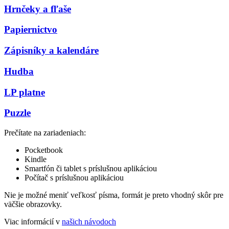
Hrnčeky a fľaše
Papiernictvo
Zápisníky a kalendáre
Hudba
LP platne
Puzzle
Prečítate na zariadeniach:
Pocketbook
Kindle
Smartfón či tablet s príslušnou aplikáciou
Počítač s príslušnou aplikáciou
Nie je možné meniť veľkosť písma, formát je preto vhodný skôr pre
väčšie obrazovky.
Viac informácií v
našich návodoch