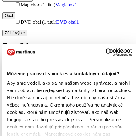
Magicbox (1 titul)
Magicbox
1
Obal
DVD obal (1 titul)
DVD obal
1
Zúžiť výber
Zoradiť
Môžeme pracovať s cookies a kontaktnými údajmi?
Bestsellery
Top hodnotené
Aby sme vedeli, ako sa na našom webe správate, a mohli
Novinky
vám zobraziť tie najlepšie tipy na knihy, zbierame cookies.
Najdrahšie
Najlacnejšie
Niektoré sú naozaj potrebné a bez nich by naša stránka
Najvyššia zľava
vôbec nefungovala. Okrem toho používame analytické
cookies, ktoré nám umožňujú zisťovať, ako náš web
Použité filtre
funguje, a stále ho pre vás zlepšovať. Personalizačné
Zrušiť filtre
cookies nám dovoľujú prispôsobovať stránku pre vašu
V českom jazyku
Účinkuje Jaroslav Uhlíř
lepšiu orientáciu. Marketingové cookies nám zas