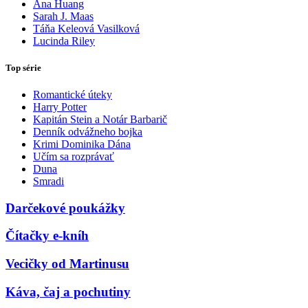
Ana Huang
Sarah J. Maas
Táňa Keleová Vasilková
Lucinda Riley
Top série
Romantické úteky
Harry Potter
Kapitán Stein a Notár Barbarič
Denník odvážneho bojka
Krimi Dominika Dána
Učím sa rozprávať
Duna
Smradi
Darčekové poukážky
Čítačky e-kníh
Vecičky od Martinusu
Káva, čaj a pochutiny