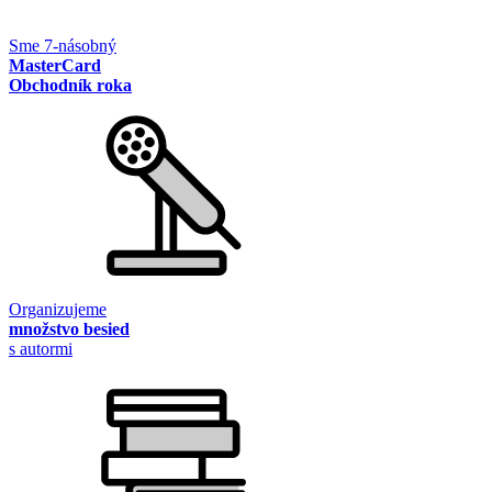
Sme 7-násobný
MasterCard
Obchodník roka
Organizujeme
množstvo besied
s autormi