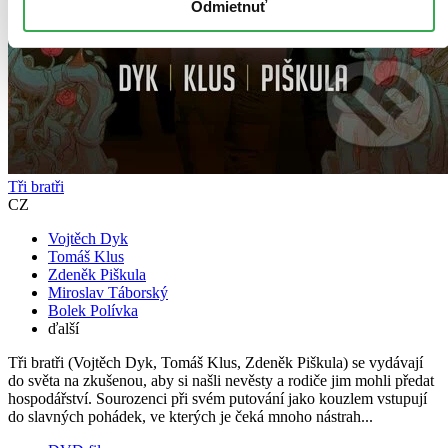
Odmietnuť
Tři bratři
CZ
Vojtěch Dyk
Tomáš Klus
Zdeněk Piškula
Miroslav Táborský
Bolek Polívka
ďalší
Tři bratři (Vojtěch Dyk, Tomáš Klus, Zdeněk Piškula) se vydávají
do světa na zkušenou, aby si našli nevěsty a rodiče jim mohli předat
hospodářství. Sourozenci při svém putování jako kouzlem vstupují
do slavných pohádek, ve kterých je čeká mnoho nástrah...