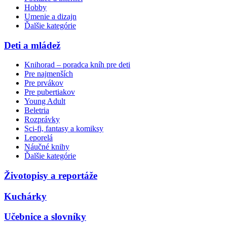
Hobby
Umenie a dizajn
Ďalšie kategórie
Deti a mládež
Knihorad – poradca kníh pre deti
Pre najmenších
Pre prvákov
Pre pubertiakov
Young Adult
Beletria
Rozprávky
Sci-fi, fantasy a komiksy
Leporelá
Náučné knihy
Ďalšie kategórie
Životopisy a reportáže
Kuchárky
Učebnice a slovníky