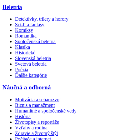
Beletria
Detektívky, trilery a horory
Sci-fi a fantasy
Komiksy
Romantika
Spoločenská beletria
Klasika
Historické
Slovenská beletria
Svetová beletria
Poézia
Ďalšie kategórie
Náučná a odborná
Motivácia a sebarozvoj
Biznis a manažment
Humanitné a spoločenské vedy
História
Životopisy a reportáže
Vzťahy a rodina
Zdravie a životný štýl
Počítače a internet