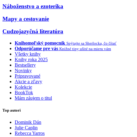
Náboženstvo a ezoterika
Mapy a cestovanie
Cudzojazyčná literatúra
Knihomoľský pomocník
Spýtajte sa Sherlocka, čo čítať
Odporúčame pre vás
Knižné tipy ušité na mieru vám
Všetky knihy
Knihy roka 2025
Bestsellery
Novinky
Pripravované
Akcie a zľavy
Kolekcie
BookTok
Mám záujem o titul
Top autori
Dominik Dán
Julie Caplin
Rebecca Yarros