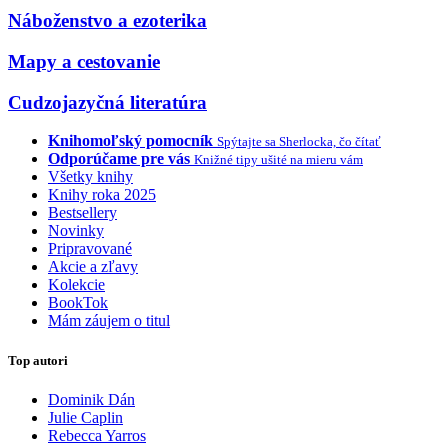
Náboženstvo a ezoterika
Mapy a cestovanie
Cudzojazyčná literatúra
Knihomoľský pomocník
Spýtajte sa Sherlocka, čo čítať
Odporúčame pre vás
Knižné tipy ušité na mieru vám
Všetky knihy
Knihy roka 2025
Bestsellery
Novinky
Pripravované
Akcie a zľavy
Kolekcie
BookTok
Mám záujem o titul
Top autori
Dominik Dán
Julie Caplin
Rebecca Yarros