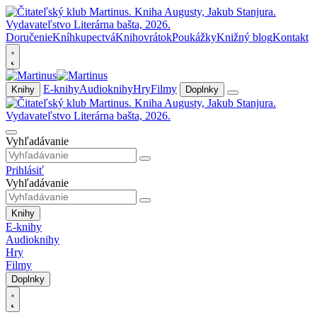
Doručenie
Kníhkupectvá
Knihovrátok
Poukážky
Knižný blog
Kontakt
E-knihy
Audioknihy
Hry
Filmy
Knihy
Doplnky
Vyhľadávanie
Prihlásiť
Vyhľadávanie
Knihy
E-knihy
Audioknihy
Hry
Filmy
Doplnky