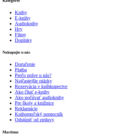
Kategórie
Knihy
E-knihy
Audioknihy
Hry
Filmy
Doplnky
Nakupujte u nás
Doručenie
Platba
Prečo práve u nás?
Najčastejšie otázky
Rezervácia v kníhkupectve
Ako čítať e-knihy
Ako počúvať audioknihy
Pre školy a knižnice
Reklamácie
Knihomoľský pomocník
Odstúpiť od zmluvy
Martinus