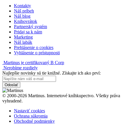
Kontakty
Náš príbeh
Náš blog
Knihovrátok
Partnerský systém
Pridaj sa k nám
Marketing
Náš labák
Prehlásenie o cookies
Vyhlásenie o prístupnosti
Martinus je certifikovaný B Corp
Nerobíme rozdiely
Najlepšie novinky sú tie knižné. Získajte ich ako prví:
Odoslať
© 2000-2026 Martinus. Internetové kníhkupectvo. Všetky práva
vyhradené.
Nastaviť cookies
Ochrana súkromia
Obchodné podmienky