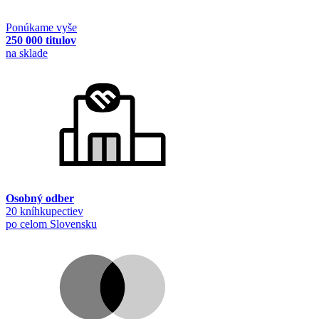
Ponúkame vyše
250 000 titulov
na sklade
Osobný odber
20 kníhkupectiev
po celom Slovensku