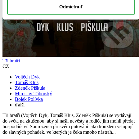
Odmietnuť
Tři bratři
CZ
Vojtěch Dyk
Tomáš Klus
Zdeněk Piškula
Miroslav Táborský
Bolek Polívka
ďalší
Tři bratři (Vojtěch Dyk, Tomáš Klus, Zdeněk Piškula) se vydávají
do světa na zkušenou, aby si našli nevěsty a rodiče jim mohli předat
hospodářství. Sourozenci při svém putování jako kouzlem vstupují
do slavných pohádek, ve kterých je čeká mnoho nástrah...