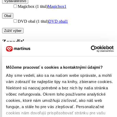
Vydavateľstvo
Magicbox (1 titul)
Magicbox
1
Obal
DVD obal (1 titul)
DVD obal
1
Zúžiť výber
Zoradiť
Bestsellery
Môžeme pracovať s cookies a kontaktnými údajmi?
Top hodnotené
Aby sme vedeli, ako sa na našom webe správate, a mohli
Novinky
Najdrahšie
vám zobraziť tie najlepšie tipy na knihy, zbierame cookies.
Najlacnejšie
Niektoré sú naozaj potrebné a bez nich by naša stránka
Najvyššia zľava
vôbec nefungovala. Okrem toho používame analytické
cookies, ktoré nám umožňujú zisťovať, ako náš web
Použité filtre
funguje, a stále ho pre vás zlepšovať. Personalizačné
Zrušiť filtre
cookies nám dovoľujú prispôsobovať stránku pre vašu
DVD
Účinkuje Jaroslav Uhlíř