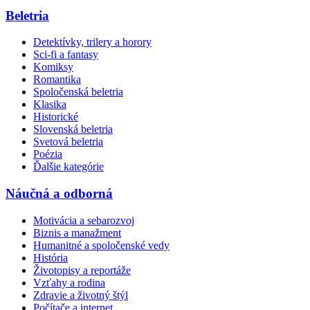
Beletria
Detektívky, trilery a horory
Sci-fi a fantasy
Komiksy
Romantika
Spoločenská beletria
Klasika
Historické
Slovenská beletria
Svetová beletria
Poézia
Ďalšie kategórie
Náučná a odborná
Motivácia a sebarozvoj
Biznis a manažment
Humanitné a spoločenské vedy
História
Životopisy a reportáže
Vzťahy a rodina
Zdravie a životný štýl
Počítače a internet