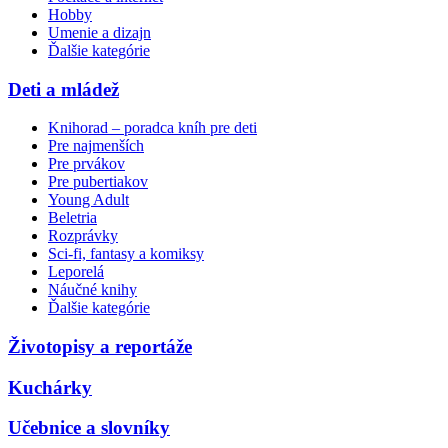
Hobby
Umenie a dizajn
Ďalšie kategórie
Deti a mládež
Knihorad – poradca kníh pre deti
Pre najmenších
Pre prvákov
Pre pubertiakov
Young Adult
Beletria
Rozprávky
Sci-fi, fantasy a komiksy
Leporelá
Náučné knihy
Ďalšie kategórie
Životopisy a reportáže
Kuchárky
Učebnice a slovníky