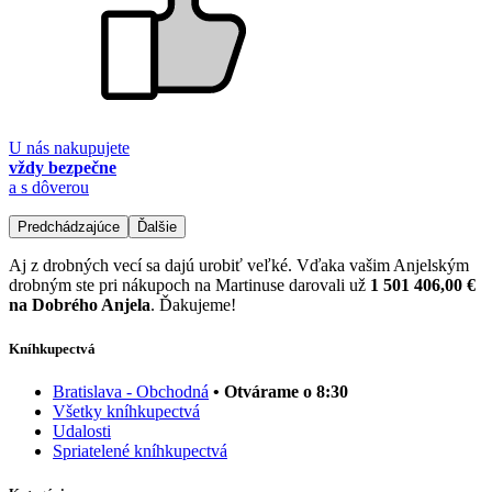
U nás nakupujete
vždy bezpečne
a s dôverou
Predchádzajúce
Ďalšie
Aj z drobných vecí sa dajú urobiť veľké. Vďaka vašim Anjelským
drobným ste pri nákupoch na Martinuse darovali už
1 501 406,00 €
na Dobrého Anjela
. Ďakujeme!
Kníhkupectvá
Bratislava - Obchodná
• Otvárame o 8:30
Všetky kníhkupectvá
Udalosti
Spriatelené kníhkupectvá