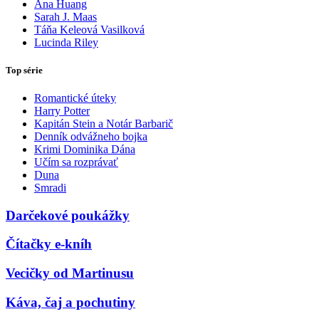
Ana Huang
Sarah J. Maas
Táňa Keleová Vasilková
Lucinda Riley
Top série
Romantické úteky
Harry Potter
Kapitán Stein a Notár Barbarič
Denník odvážneho bojka
Krimi Dominika Dána
Učím sa rozprávať
Duna
Smradi
Darčekové poukážky
Čítačky e-kníh
Vecičky od Martinusu
Káva, čaj a pochutiny