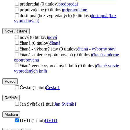
predpredaj (0 titulov)
predpredaj
pripravujeme (0 titulov)
pripravujeme
dostupná (bez vypredaných) (0 titulov)
dostupná (bez
vypredaných)
Nové / čítané
nová (0 titulov)
nová
čítaná (0 titulov)
čítaná
čítaná - výborný stav (0 titulov)
čítaná - výborný stav
čítaná - mierne opotrebovaná (0 titulov)
čítaná - mierne
opotrebovaná
čítané verzie vypredaných kníh (0 titulov)
čítané verzie
vypredaných kníh
Pôvod
Česko (1 titul)
Česko
1
Režisér
Jan Svěrák (1 titul)
Jan Svěrák
1
Médium
DVD (1 titul)
DVD
1