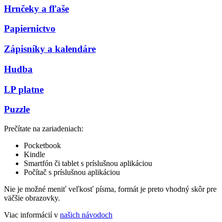
Hrnčeky a fľaše
Papiernictvo
Zápisníky a kalendáre
Hudba
LP platne
Puzzle
Prečítate na zariadeniach:
Pocketbook
Kindle
Smartfón či tablet s príslušnou aplikáciou
Počítač s príslušnou aplikáciou
Nie je možné meniť veľkosť písma, formát je preto vhodný skôr pre
väčšie obrazovky.
Viac informácií v
našich návodoch