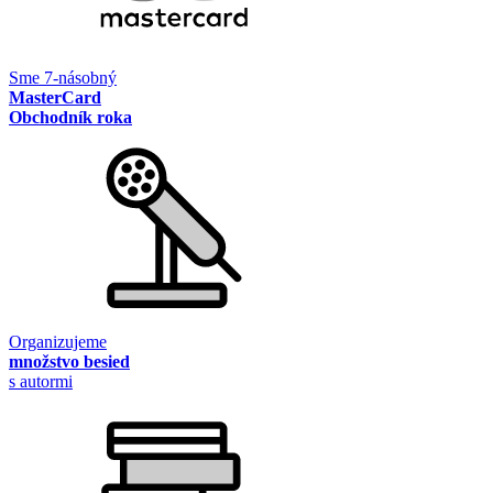
Sme 7-násobný
MasterCard
Obchodník roka
Organizujeme
množstvo besied
s autormi