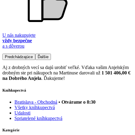
U nás nakupujete
vždy bezpečne
a s dôverou
Predchádzajúce
Ďalšie
Aj z drobných vecí sa dajú urobiť veľké. Vďaka vašim Anjelským
drobným ste pri nákupoch na Martinuse darovali už
1 501 406,00 €
na Dobrého Anjela
. Ďakujeme!
Kníhkupectvá
Bratislava - Obchodná
• Otvárame o 8:30
Všetky kníhkupectvá
Udalosti
Spriatelené kníhkupectvá
Kategórie