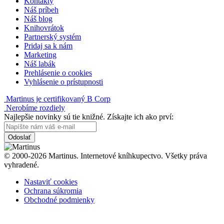
Kontakty
Náš príbeh
Náš blog
Knihovrátok
Partnerský systém
Pridaj sa k nám
Marketing
Náš labák
Prehlásenie o cookies
Vyhlásenie o prístupnosti
Martinus je certifikovaný B Corp
Nerobíme rozdiely
Najlepšie novinky sú tie knižné. Získajte ich ako prví:
Odoslať
© 2000-2026 Martinus. Internetové kníhkupectvo. Všetky práva
vyhradené.
Nastaviť cookies
Ochrana súkromia
Obchodné podmienky