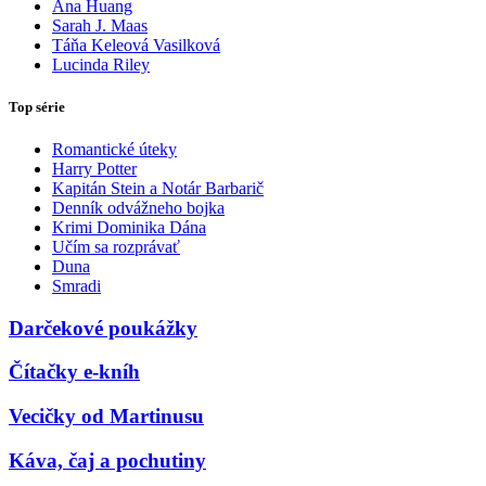
Ana Huang
Sarah J. Maas
Táňa Keleová Vasilková
Lucinda Riley
Top série
Romantické úteky
Harry Potter
Kapitán Stein a Notár Barbarič
Denník odvážneho bojka
Krimi Dominika Dána
Učím sa rozprávať
Duna
Smradi
Darčekové poukážky
Čítačky e-kníh
Vecičky od Martinusu
Káva, čaj a pochutiny