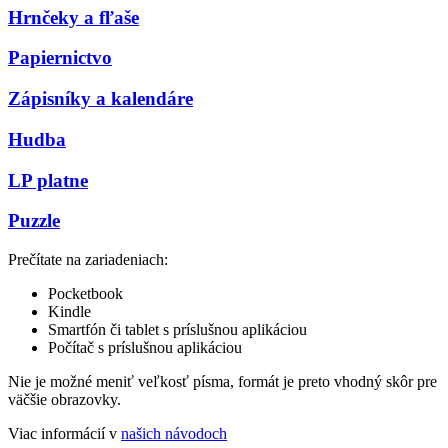
Hrnčeky a fľaše
Papiernictvo
Zápisníky a kalendáre
Hudba
LP platne
Puzzle
Prečítate na zariadeniach:
Pocketbook
Kindle
Smartfón či tablet s príslušnou aplikáciou
Počítač s príslušnou aplikáciou
Nie je možné meniť veľkosť písma, formát je preto vhodný skôr pre
väčšie obrazovky.
Viac informácií v
našich návodoch