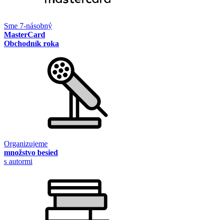
Sme 7-násobný
MasterCard
Obchodník roka
Organizujeme
množstvo besied
s autormi