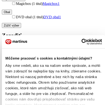
Magicbox (1 titul)
Magicbox
1
Obal
DVD obal (1 titul)
DVD obal
1
Zúžiť výber
Zoradiť
Bestsellery
Môžeme pracovať s cookies a kontaktnými údajmi?
Top hodnotené
Aby sme vedeli, ako sa na našom webe správate, a mohli
Novinky
Najdrahšie
vám zobraziť tie najlepšie tipy na knihy, zbierame cookies.
Najlacnejšie
Niektoré sú naozaj potrebné a bez nich by naša stránka
Najvyššia zľava
vôbec nefungovala. Okrem toho používame analytické
cookies, ktoré nám umožňujú zisťovať, ako náš web
Použité filtre
funguje, a stále ho pre vás zlepšovať. Personalizačné
Zrušiť filtre
cookies nám dovoľujú prispôsobovať stránku pre vašu
Účinkuje Jaroslav Uhlíř
lepšiu orientáciu. Marketingové cookies nám zas