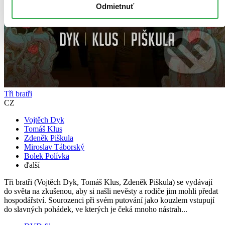
Odmietnuť
Tři bratři
CZ
Vojtěch Dyk
Tomáš Klus
Zdeněk Piškula
Miroslav Táborský
Bolek Polívka
ďalší
Tři bratři (Vojtěch Dyk, Tomáš Klus, Zdeněk Piškula) se vydávají
do světa na zkušenou, aby si našli nevěsty a rodiče jim mohli předat
hospodářství. Sourozenci při svém putování jako kouzlem vstupují
do slavných pohádek, ve kterých je čeká mnoho nástrah...