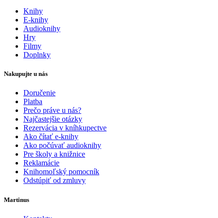
Knihy
E-knihy
Audioknihy
Hry
Filmy
Doplnky
Nakupujte u nás
Doručenie
Platba
Prečo práve u nás?
Najčastejšie otázky
Rezervácia v kníhkupectve
Ako čítať e-knihy
Ako počúvať audioknihy
Pre školy a knižnice
Reklamácie
Knihomoľský pomocník
Odstúpiť od zmluvy
Martinus