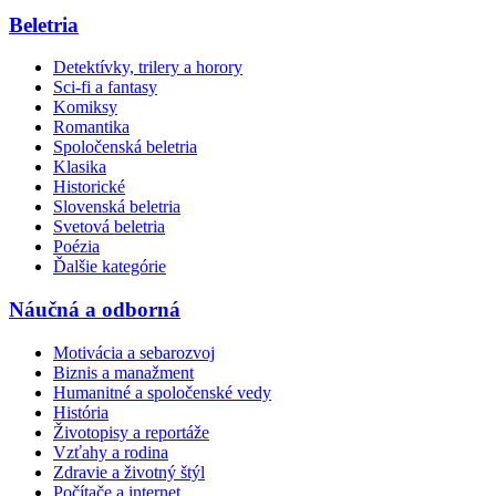
Beletria
Detektívky, trilery a horory
Sci-fi a fantasy
Komiksy
Romantika
Spoločenská beletria
Klasika
Historické
Slovenská beletria
Svetová beletria
Poézia
Ďalšie kategórie
Náučná a odborná
Motivácia a sebarozvoj
Biznis a manažment
Humanitné a spoločenské vedy
História
Životopisy a reportáže
Vzťahy a rodina
Zdravie a životný štýl
Počítače a internet