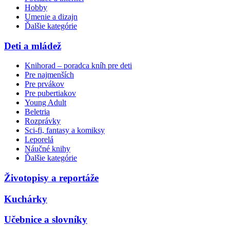
Hobby
Umenie a dizajn
Ďalšie kategórie
Deti a mládež
Knihorad – poradca kníh pre deti
Pre najmenších
Pre prvákov
Pre pubertiakov
Young Adult
Beletria
Rozprávky
Sci-fi, fantasy a komiksy
Leporelá
Náučné knihy
Ďalšie kategórie
Životopisy a reportáže
Kuchárky
Učebnice a slovníky