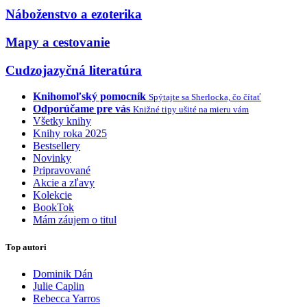
Náboženstvo a ezoterika
Mapy a cestovanie
Cudzojazyčná literatúra
Knihomoľský pomocník
Spýtajte sa Sherlocka, čo čítať
Odporúčame pre vás
Knižné tipy ušité na mieru vám
Všetky knihy
Knihy roka 2025
Bestsellery
Novinky
Pripravované
Akcie a zľavy
Kolekcie
BookTok
Mám záujem o titul
Top autori
Dominik Dán
Julie Caplin
Rebecca Yarros