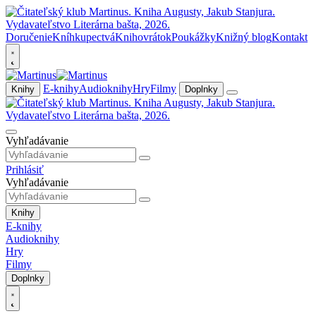
Doručenie
Kníhkupectvá
Knihovrátok
Poukážky
Knižný blog
Kontakt
E-knihy
Audioknihy
Hry
Filmy
Knihy
Doplnky
Vyhľadávanie
Prihlásiť
Vyhľadávanie
Knihy
E-knihy
Audioknihy
Hry
Filmy
Doplnky