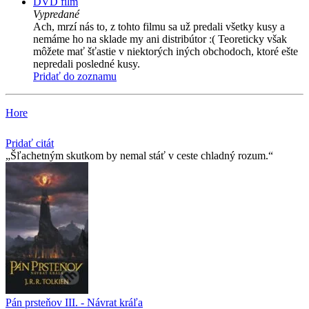
DVD film
Vypredané
Ach, mrzí nás to, z tohto filmu sa už predali všetky kusy a
nemáme ho na sklade my ani distribútor :( Teoreticky však
môžete mať šťastie v niektorých iných obchodoch, ktoré ešte
nepredali posledné kusy.
Pridať do zoznamu
Hore
Pridať citát
Šľachetným skutkom by nemal stáť v ceste chladný rozum.
Pán prsteňov III. - Návrat kráľa