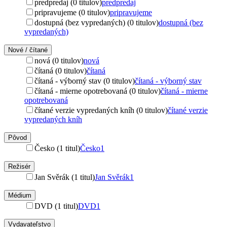
predpredaj (0 titulov)
predpredaj
pripravujeme (0 titulov)
pripravujeme
dostupná (bez vypredaných) (0 titulov)
dostupná (bez
vypredaných)
Nové / čítané
nová (0 titulov)
nová
čítaná (0 titulov)
čítaná
čítaná - výborný stav (0 titulov)
čítaná - výborný stav
čítaná - mierne opotrebovaná (0 titulov)
čítaná - mierne
opotrebovaná
čítané verzie vypredaných kníh (0 titulov)
čítané verzie
vypredaných kníh
Pôvod
Česko (1 titul)
Česko
1
Režisér
Jan Svěrák (1 titul)
Jan Svěrák
1
Médium
DVD (1 titul)
DVD
1
Vydavateľstvo