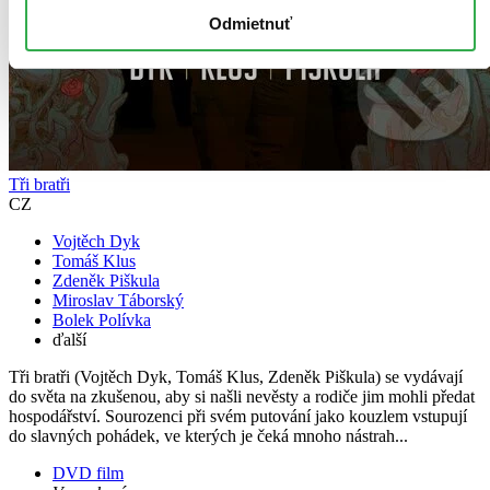
Odmietnuť
Tři bratři
CZ
Vojtěch Dyk
Tomáš Klus
Zdeněk Piškula
Miroslav Táborský
Bolek Polívka
ďalší
Tři bratři (Vojtěch Dyk, Tomáš Klus, Zdeněk Piškula) se vydávají
do světa na zkušenou, aby si našli nevěsty a rodiče jim mohli předat
hospodářství. Sourozenci při svém putování jako kouzlem vstupují
do slavných pohádek, ve kterých je čeká mnoho nástrah...
DVD film