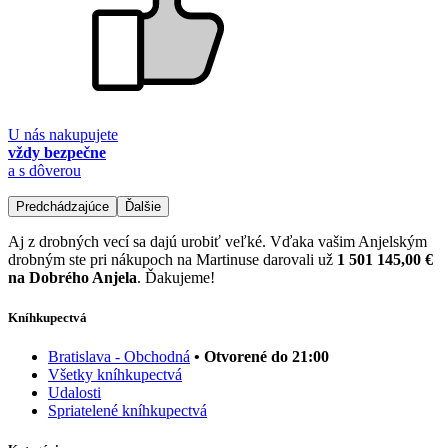
U nás nakupujete
vždy bezpečne
a s dôverou
Predchádzajúce
Ďalšie
Aj z drobných vecí sa dajú urobiť veľké. Vďaka vašim Anjelským
drobným ste pri nákupoch na Martinuse darovali už
1 501 145,00 €
na Dobrého Anjela
. Ďakujeme!
Kníhkupectvá
Bratislava - Obchodná
• Otvorené do 21:00
Všetky kníhkupectvá
Udalosti
Spriatelené kníhkupectvá