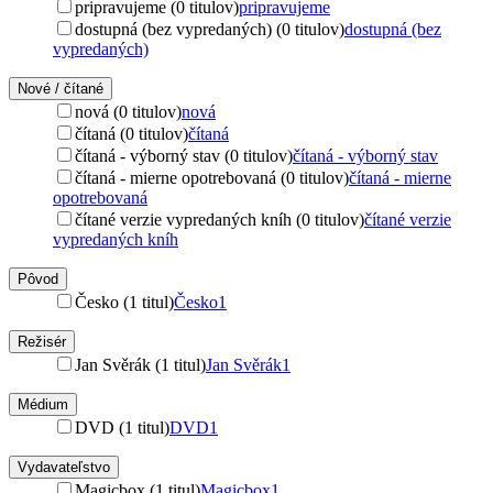
pripravujeme (0 titulov)
pripravujeme
dostupná (bez vypredaných) (0 titulov)
dostupná (bez
vypredaných)
Nové / čítané
nová (0 titulov)
nová
čítaná (0 titulov)
čítaná
čítaná - výborný stav (0 titulov)
čítaná - výborný stav
čítaná - mierne opotrebovaná (0 titulov)
čítaná - mierne
opotrebovaná
čítané verzie vypredaných kníh (0 titulov)
čítané verzie
vypredaných kníh
Pôvod
Česko (1 titul)
Česko
1
Režisér
Jan Svěrák (1 titul)
Jan Svěrák
1
Médium
DVD (1 titul)
DVD
1
Vydavateľstvo
Magicbox (1 titul)
Magicbox
1