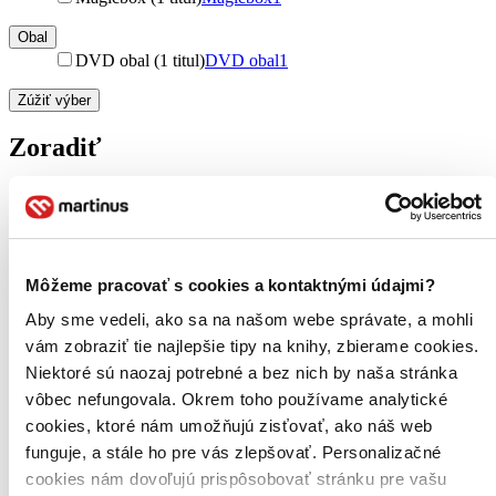
Obal
DVD obal (1 titul)
DVD obal
1
Zúžiť výber
Zoradiť
Bestsellery
Top hodnotené
Môžeme pracovať s cookies a kontaktnými údajmi?
Novinky
Najdrahšie
Aby sme vedeli, ako sa na našom webe správate, a mohli
Najlacnejšie
vám zobraziť tie najlepšie tipy na knihy, zbierame cookies.
Najvyššia zľava
Niektoré sú naozaj potrebné a bez nich by naša stránka
vôbec nefungovala. Okrem toho používame analytické
Použité filtre
cookies, ktoré nám umožňujú zisťovať, ako náš web
Zrušiť filtre
Účinkuje Jaroslav Uhlíř
funguje, a stále ho pre vás zlepšovať. Personalizačné
cookies nám dovoľujú prispôsobovať stránku pre vašu