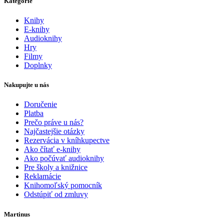
Kategórie
Knihy
E-knihy
Audioknihy
Hry
Filmy
Doplnky
Nakupujte u nás
Doručenie
Platba
Prečo práve u nás?
Najčastejšie otázky
Rezervácia v kníhkupectve
Ako čítať e-knihy
Ako počúvať audioknihy
Pre školy a knižnice
Reklamácie
Knihomoľský pomocník
Odstúpiť od zmluvy
Martinus