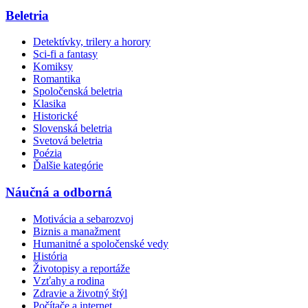
Beletria
Detektívky, trilery a horory
Sci-fi a fantasy
Komiksy
Romantika
Spoločenská beletria
Klasika
Historické
Slovenská beletria
Svetová beletria
Poézia
Ďalšie kategórie
Náučná a odborná
Motivácia a sebarozvoj
Biznis a manažment
Humanitné a spoločenské vedy
História
Životopisy a reportáže
Vzťahy a rodina
Zdravie a životný štýl
Počítače a internet