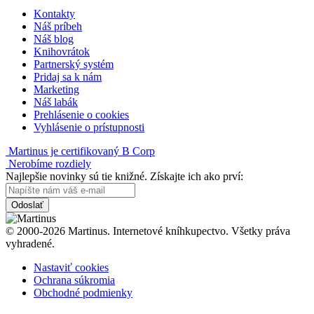
Kontakty
Náš príbeh
Náš blog
Knihovrátok
Partnerský systém
Pridaj sa k nám
Marketing
Náš labák
Prehlásenie o cookies
Vyhlásenie o prístupnosti
Martinus je certifikovaný B Corp
Nerobíme rozdiely
Najlepšie novinky sú tie knižné. Získajte ich ako prví:
Odoslať
© 2000-2026 Martinus. Internetové kníhkupectvo. Všetky práva
vyhradené.
Nastaviť cookies
Ochrana súkromia
Obchodné podmienky