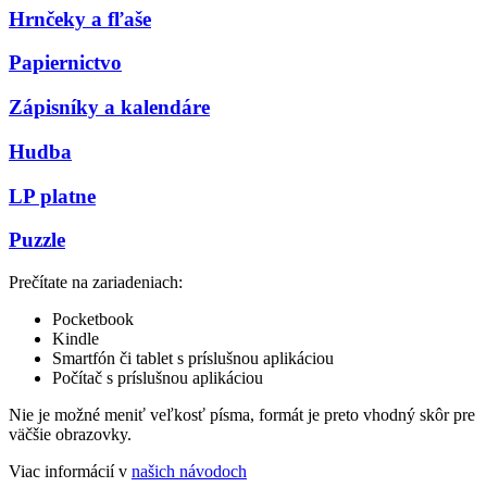
Hrnčeky a fľaše
Papiernictvo
Zápisníky a kalendáre
Hudba
LP platne
Puzzle
Prečítate na zariadeniach:
Pocketbook
Kindle
Smartfón či tablet s príslušnou aplikáciou
Počítač s príslušnou aplikáciou
Nie je možné meniť veľkosť písma, formát je preto vhodný skôr pre
väčšie obrazovky.
Viac informácií v
našich návodoch