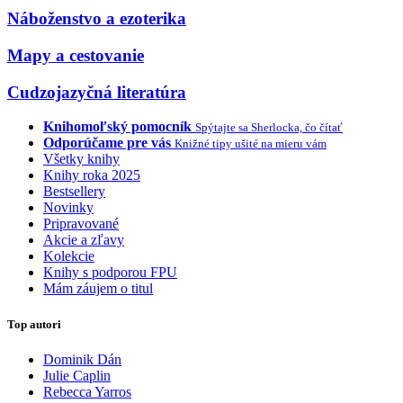
Náboženstvo a ezoterika
Mapy a cestovanie
Cudzojazyčná literatúra
Knihomoľský pomocník
Spýtajte sa Sherlocka, čo čítať
Odporúčame pre vás
Knižné tipy ušité na mieru vám
Všetky knihy
Knihy roka 2025
Bestsellery
Novinky
Pripravované
Akcie a zľavy
Kolekcie
Knihy s podporou FPU
Mám záujem o titul
Top autori
Dominik Dán
Julie Caplin
Rebecca Yarros