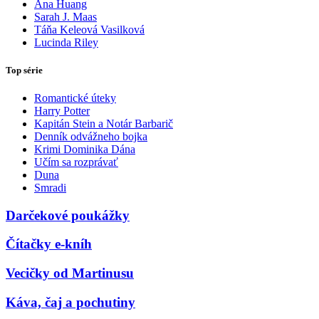
Ana Huang
Sarah J. Maas
Táňa Keleová Vasilková
Lucinda Riley
Top série
Romantické úteky
Harry Potter
Kapitán Stein a Notár Barbarič
Denník odvážneho bojka
Krimi Dominika Dána
Učím sa rozprávať
Duna
Smradi
Darčekové poukážky
Čítačky e-kníh
Vecičky od Martinusu
Káva, čaj a pochutiny