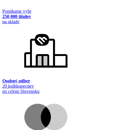
Ponúkame vyše
250 000 titulov
na sklade
Osobný odber
20 kníhkupectiev
po celom Slovensku