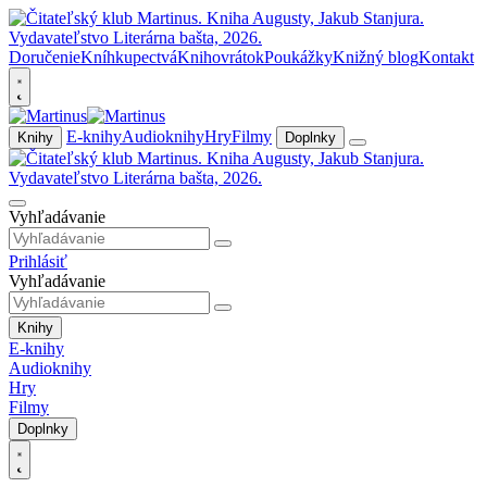
Doručenie
Kníhkupectvá
Knihovrátok
Poukážky
Knižný blog
Kontakt
E-knihy
Audioknihy
Hry
Filmy
Knihy
Doplnky
Vyhľadávanie
Prihlásiť
Vyhľadávanie
Knihy
E-knihy
Audioknihy
Hry
Filmy
Doplnky