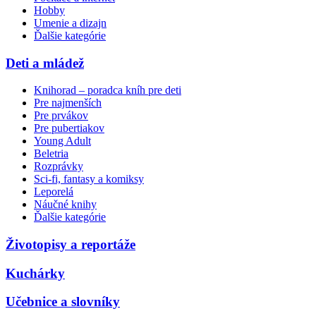
Hobby
Umenie a dizajn
Ďalšie kategórie
Deti a mládež
Knihorad – poradca kníh pre deti
Pre najmenších
Pre prvákov
Pre pubertiakov
Young Adult
Beletria
Rozprávky
Sci-fi, fantasy a komiksy
Leporelá
Náučné knihy
Ďalšie kategórie
Životopisy a reportáže
Kuchárky
Učebnice a slovníky