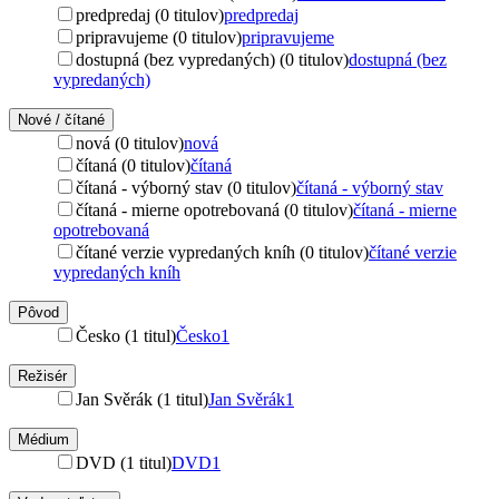
predpredaj (0 titulov)
predpredaj
pripravujeme (0 titulov)
pripravujeme
dostupná (bez vypredaných) (0 titulov)
dostupná (bez
vypredaných)
Nové / čítané
nová (0 titulov)
nová
čítaná (0 titulov)
čítaná
čítaná - výborný stav (0 titulov)
čítaná - výborný stav
čítaná - mierne opotrebovaná (0 titulov)
čítaná - mierne
opotrebovaná
čítané verzie vypredaných kníh (0 titulov)
čítané verzie
vypredaných kníh
Pôvod
Česko (1 titul)
Česko
1
Režisér
Jan Svěrák (1 titul)
Jan Svěrák
1
Médium
DVD (1 titul)
DVD
1