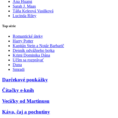
Ana Huang
Sarah J. Maas
Táňa Keleová Vasilková
Lucinda Riley
Top série
Romantické úteky
Harry Potter
Kapitán Stein a Notár Barbarič
Denník odvážneho bojka
Krimi Dominika Dána
Učím sa rozprávať
Duna
Smradi
Darčekové poukážky
Čítačky e-kníh
Vecičky od Martinusu
Káva, čaj a pochutiny