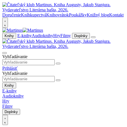
Doručenie
Kníhkupectvá
Knihovrátok
Poukážky
Knižný blog
Kontakt
E-knihy
Audioknihy
Hry
Filmy
Knihy
Doplnky
Vyhľadávanie
Prihlásiť
Vyhľadávanie
Knihy
E-knihy
Audioknihy
Hry
Filmy
Doplnky