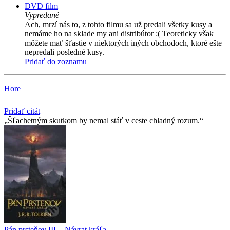
DVD film
Vypredané
Ach, mrzí nás to, z tohto filmu sa už predali všetky kusy a
nemáme ho na sklade my ani distribútor :( Teoreticky však
môžete mať šťastie v niektorých iných obchodoch, ktoré ešte
nepredali posledné kusy.
Pridať do zoznamu
Hore
Pridať citát
Šľachetným skutkom by nemal stáť v ceste chladný rozum.
Pán prsteňov III. - Návrat kráľa