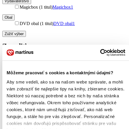
Vydavateľstvo
Magicbox (1 titul)
Magicbox
1
Obal
DVD obal (1 titul)
DVD obal
1
Zúžiť výber
Zoradiť
Môžeme pracovať s cookies a kontaktnými údajmi?
Bestsellery
Top hodnotené
Aby sme vedeli, ako sa na našom webe správate, a mohli
Novinky
vám zobraziť tie najlepšie tipy na knihy, zbierame cookies.
Najdrahšie
Najlacnejšie
Niektoré sú naozaj potrebné a bez nich by naša stránka
Najvyššia zľava
vôbec nefungovala. Okrem toho používame analytické
cookies, ktoré nám umožňujú zisťovať, ako náš web
Použité filtre
funguje, a stále ho pre vás zlepšovať. Personalizačné
Zrušiť filtre
cookies nám dovoľujú prispôsobovať stránku pre vašu
V českom jazyku
Účinkuje Jaroslav Uhlíř