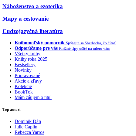
Náboženstvo a ezoterika
Mapy a cestovanie
Cudzojazyčná literatúra
Knihomoľský pomocník
Spýtajte sa Sherlocka, čo čítať
Odporúčame pre vás
Knižné tipy ušité na mieru vám
Všetky knihy
Knihy roka 2025
Bestsellery
Novinky
Pripravované
Akcie a zľavy
Kolekcie
BookTok
Mám záujem o titul
Top autori
Dominik Dán
Julie Caplin
Rebecca Yarros