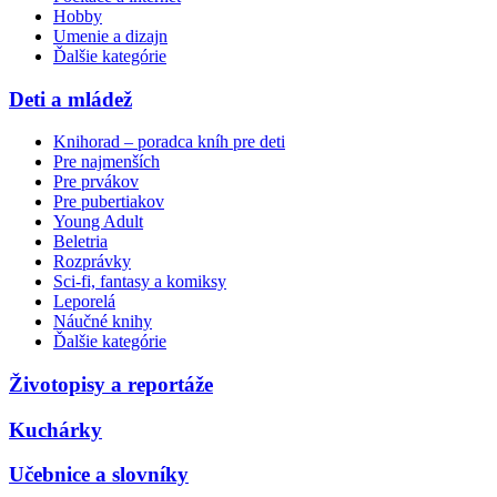
Hobby
Umenie a dizajn
Ďalšie kategórie
Deti a mládež
Knihorad – poradca kníh pre deti
Pre najmenších
Pre prvákov
Pre pubertiakov
Young Adult
Beletria
Rozprávky
Sci-fi, fantasy a komiksy
Leporelá
Náučné knihy
Ďalšie kategórie
Životopisy a reportáže
Kuchárky
Učebnice a slovníky