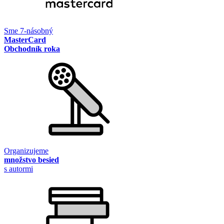
Sme 7-násobný
MasterCard
Obchodník roka
Organizujeme
množstvo besied
s autormi