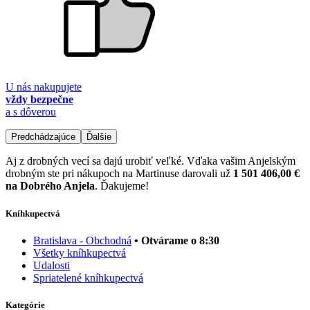
U nás nakupujete
vždy bezpečne
a s dôverou
Predchádzajúce
Ďalšie
Aj z drobných vecí sa dajú urobiť veľké. Vďaka vašim Anjelským
drobným ste pri nákupoch na Martinuse darovali už
1 501 406,00 €
na Dobrého Anjela
. Ďakujeme!
Kníhkupectvá
Bratislava - Obchodná
• Otvárame o 8:30
Všetky kníhkupectvá
Udalosti
Spriatelené kníhkupectvá
Kategórie