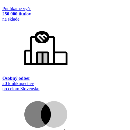
Ponúkame vyše
250 000 titulov
na sklade
Osobný odber
20 kníhkupectiev
po celom Slovensku