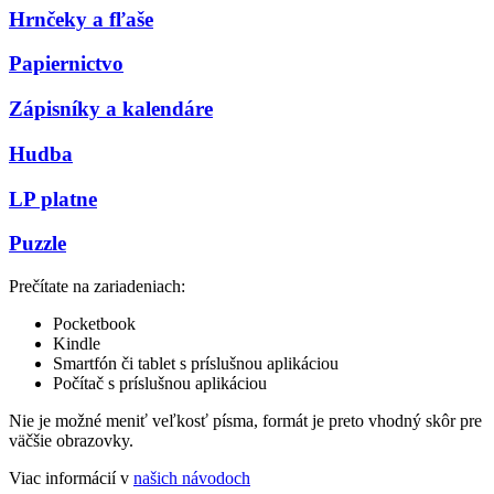
Hrnčeky a fľaše
Papiernictvo
Zápisníky a kalendáre
Hudba
LP platne
Puzzle
Prečítate na zariadeniach:
Pocketbook
Kindle
Smartfón či tablet s príslušnou aplikáciou
Počítač s príslušnou aplikáciou
Nie je možné meniť veľkosť písma, formát je preto vhodný skôr pre
väčšie obrazovky.
Viac informácií v
našich návodoch