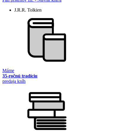
J.R.R. Tolkien
Máme
35-ročnú tradíciu
predaja kníh