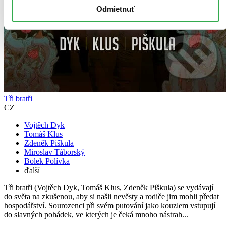
Odmietnuť
Tři bratři
CZ
Vojtěch Dyk
Tomáš Klus
Zdeněk Piškula
Miroslav Táborský
Bolek Polívka
ďalší
Tři bratři (Vojtěch Dyk, Tomáš Klus, Zdeněk Piškula) se vydávají
do světa na zkušenou, aby si našli nevěsty a rodiče jim mohli předat
hospodářství. Sourozenci při svém putování jako kouzlem vstupují
do slavných pohádek, ve kterých je čeká mnoho nástrah...