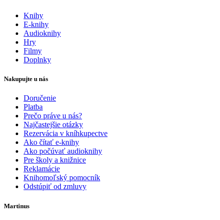
Knihy
E-knihy
Audioknihy
Hry
Filmy
Doplnky
Nakupujte u nás
Doručenie
Platba
Prečo práve u nás?
Najčastejšie otázky
Rezervácia v kníhkupectve
Ako čítať e-knihy
Ako počúvať audioknihy
Pre školy a knižnice
Reklamácie
Knihomoľský pomocník
Odstúpiť od zmluvy
Martinus