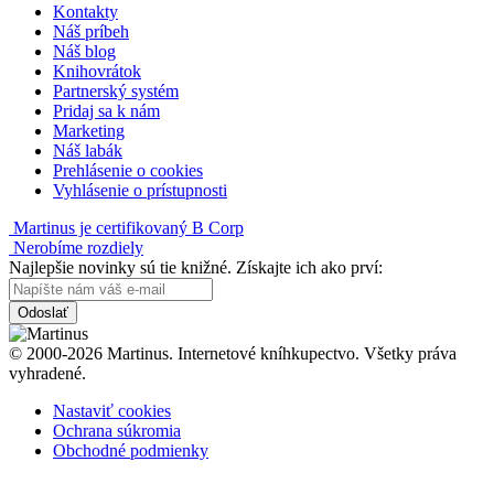
Kontakty
Náš príbeh
Náš blog
Knihovrátok
Partnerský systém
Pridaj sa k nám
Marketing
Náš labák
Prehlásenie o cookies
Vyhlásenie o prístupnosti
Martinus je certifikovaný B Corp
Nerobíme rozdiely
Najlepšie novinky sú tie knižné. Získajte ich ako prví:
Odoslať
© 2000-2026 Martinus. Internetové kníhkupectvo. Všetky práva
vyhradené.
Nastaviť cookies
Ochrana súkromia
Obchodné podmienky