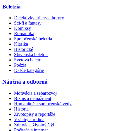
Beletria
Detektívky, trilery a horory
Sci-fi a fantasy
Komiksy
Romantika
Spoločenská beletria
Klasika
Historické
Slovenská beletria
Svetová beletria
Poézia
Ďalšie kategórie
Náučná a odborná
Motivácia a sebarozvoj
Biznis a manažment
Humanitné a spoločenské vedy
História
Životopisy a reportáže
Vzťahy a rodina
Zdravie a životný štýl
Počítače a internet