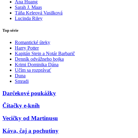
Ana Huang
Sarah J. Maas
Táňa Keleová Vasilková
Lucinda Riley
Top série
Romantické úteky
Harry Potter
Kapitán Stein a Notár Barbarič
Denník odvážneho bojka
Krimi Dominika Dána
Učím sa rozprávať
Duna
Smradi
Darčekové poukážky
Čítačky e-kníh
Vecičky od Martinusu
Káva, čaj a pochutiny