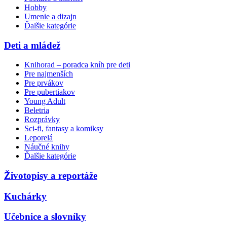
Hobby
Umenie a dizajn
Ďalšie kategórie
Deti a mládež
Knihorad – poradca kníh pre deti
Pre najmenších
Pre prvákov
Pre pubertiakov
Young Adult
Beletria
Rozprávky
Sci-fi, fantasy a komiksy
Leporelá
Náučné knihy
Ďalšie kategórie
Životopisy a reportáže
Kuchárky
Učebnice a slovníky