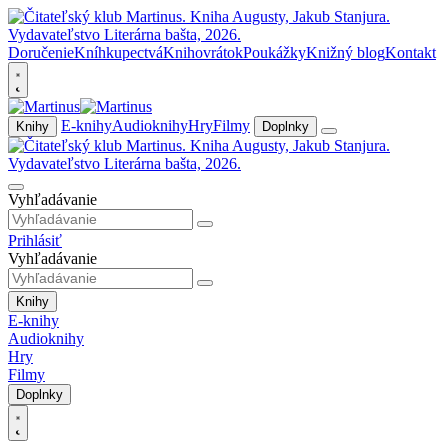
Doručenie
Kníhkupectvá
Knihovrátok
Poukážky
Knižný blog
Kontakt
E-knihy
Audioknihy
Hry
Filmy
Knihy
Doplnky
Vyhľadávanie
Prihlásiť
Vyhľadávanie
Knihy
E-knihy
Audioknihy
Hry
Filmy
Doplnky