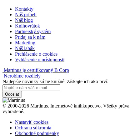
Kontakty
Náš príbeh
Náš blog
Knihovrátok
Partnerský systém
Pridaj sa k nám
Marketing
Náš labák
Prehlásenie o cookies
Vyhlásenie o prístupnosti
Martinus je certifikovaný B Corp
Nerobíme rozdiely
Najlepšie novinky sú tie knižné. Získajte ich ako prví:
Odoslať
© 2000-2026 Martinus. Internetové kníhkupectvo. Všetky práva
vyhradené.
Nastaviť cookies
Ochrana súkromia
Obchodné podmienky