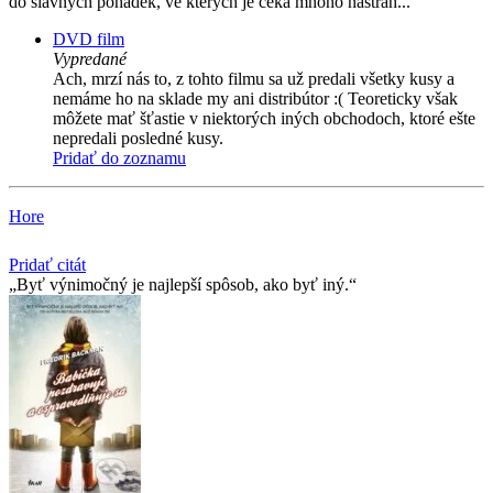
do slavných pohádek, ve kterých je čeká mnoho nástrah...
DVD film
Vypredané
Ach, mrzí nás to, z tohto filmu sa už predali všetky kusy a
nemáme ho na sklade my ani distribútor :( Teoreticky však
môžete mať šťastie v niektorých iných obchodoch, ktoré ešte
nepredali posledné kusy.
Pridať do zoznamu
Hore
Pridať citát
Byť výnimočný je najlepší spôsob, ako byť iný.