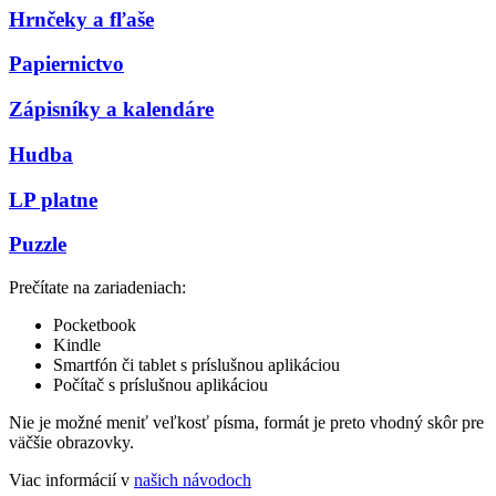
Hrnčeky a fľaše
Papiernictvo
Zápisníky a kalendáre
Hudba
LP platne
Puzzle
Prečítate na zariadeniach:
Pocketbook
Kindle
Smartfón či tablet s príslušnou aplikáciou
Počítač s príslušnou aplikáciou
Nie je možné meniť veľkosť písma, formát je preto vhodný skôr pre
väčšie obrazovky.
Viac informácií v
našich návodoch