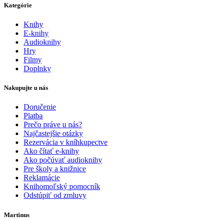
Kategórie
Knihy
E-knihy
Audioknihy
Hry
Filmy
Doplnky
Nakupujte u nás
Doručenie
Platba
Prečo práve u nás?
Najčastejšie otázky
Rezervácia v kníhkupectve
Ako čítať e-knihy
Ako počúvať audioknihy
Pre školy a knižnice
Reklamácie
Knihomoľský pomocník
Odstúpiť od zmluvy
Martinus