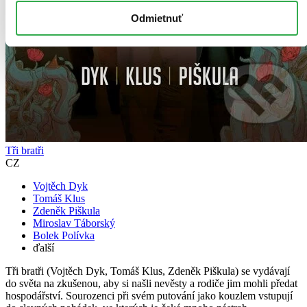
Odmietnuť
Tři bratři
CZ
Vojtěch Dyk
Tomáš Klus
Zdeněk Piškula
Miroslav Táborský
Bolek Polívka
ďalší
Tři bratři (Vojtěch Dyk, Tomáš Klus, Zdeněk Piškula) se vydávají
do světa na zkušenou, aby si našli nevěsty a rodiče jim mohli předat
hospodářství. Sourozenci při svém putování jako kouzlem vstupují