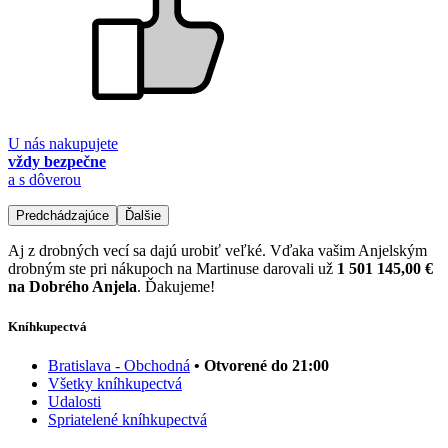
U nás nakupujete
vždy bezpečne
a s dôverou
Predchádzajúce
Ďalšie
Aj z drobných vecí sa dajú urobiť veľké. Vďaka vašim Anjelským
drobným ste pri nákupoch na Martinuse darovali už
1 501 145,00 €
na Dobrého Anjela
. Ďakujeme!
Kníhkupectvá
Bratislava - Obchodná
• Otvorené do 21:00
Všetky kníhkupectvá
Udalosti
Spriatelené kníhkupectvá