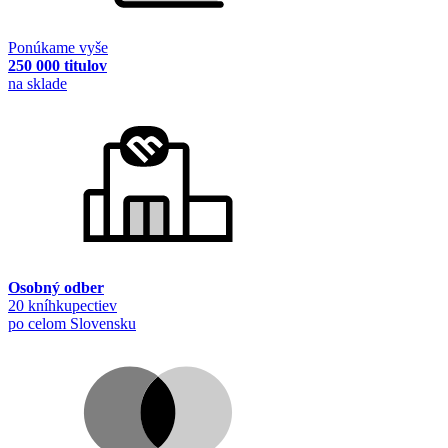
Ponúkame vyše
250 000 titulov
na sklade
Osobný odber
20 kníhkupectiev
po celom Slovensku