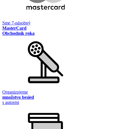
Sme 7-násobný
MasterCard
Obchodník roka
Organizujeme
množstvo besied
s autormi