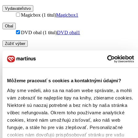
Vydavateľstvo
Magicbox (1 titul)
Magicbox
1
Obal
DVD obal (1 titul)
DVD obal
1
Zúžiť výber
Zoradiť
Môžeme pracovať s cookies a kontaktnými údajmi?
Bestsellery
Aby sme vedeli, ako sa na našom webe správate, a mohli
Top hodnotené
Novinky
vám zobraziť tie najlepšie tipy na knihy, zbierame cookies.
Najdrahšie
Niektoré sú naozaj potrebné a bez nich by naša stránka
Najlacnejšie
vôbec nefungovala. Okrem toho používame analytické
Najvyššia zľava
cookies, ktoré nám umožňujú zisťovať, ako náš web
funguje, a stále ho pre vás zlepšovať. Personalizačné
Použité filtre
cookies nám dovoľujú prispôsobovať stránku pre vašu
Zrušiť filtre