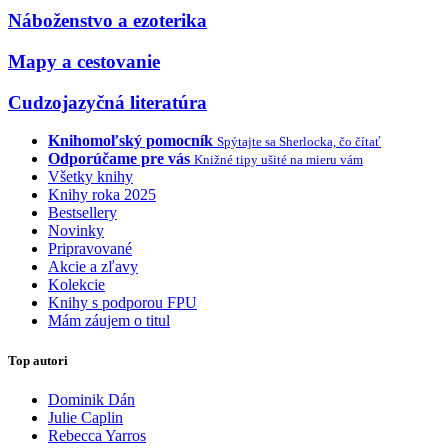
Náboženstvo a ezoterika
Mapy a cestovanie
Cudzojazyčná literatúra
Knihomoľský pomocník
Spýtajte sa Sherlocka, čo čítať
Odporúčame pre vás
Knižné tipy ušité na mieru vám
Všetky knihy
Knihy roka 2025
Bestsellery
Novinky
Pripravované
Akcie a zľavy
Kolekcie
Knihy s podporou FPU
Mám záujem o titul
Top autori
Dominik Dán
Julie Caplin
Rebecca Yarros