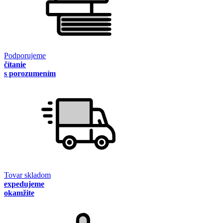
Podporujeme
čítanie
s porozumením
Tovar skladom
expedujeme
okamžite