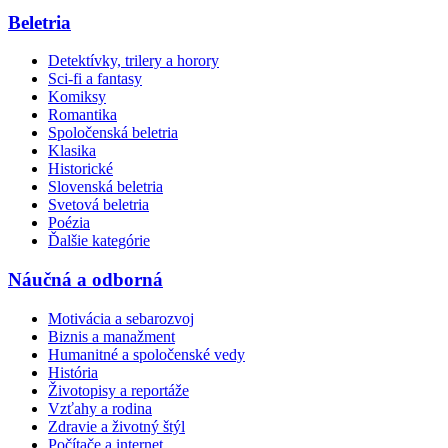
Beletria
Detektívky, trilery a horory
Sci-fi a fantasy
Komiksy
Romantika
Spoločenská beletria
Klasika
Historické
Slovenská beletria
Svetová beletria
Poézia
Ďalšie kategórie
Náučná a odborná
Motivácia a sebarozvoj
Biznis a manažment
Humanitné a spoločenské vedy
História
Životopisy a reportáže
Vzťahy a rodina
Zdravie a životný štýl
Počítače a internet