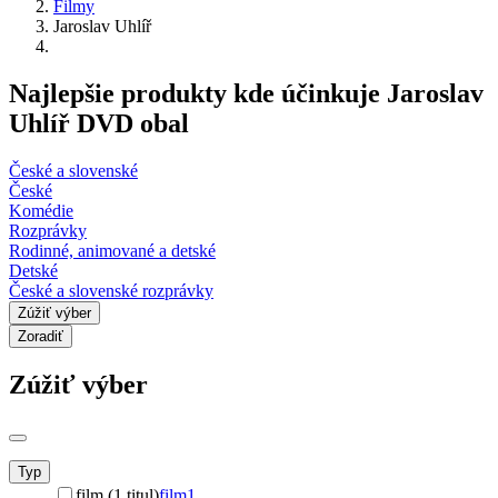
Filmy
Jaroslav Uhlíř
Najlepšie produkty kde účinkuje Jaroslav
Uhlíř DVD obal
České a slovenské
České
Komédie
Rozprávky
Rodinné, animované a detské
Detské
České a slovenské rozprávky
Zúžiť výber
Zoradiť
Zúžiť výber
Typ
film (1 titul)
film
1