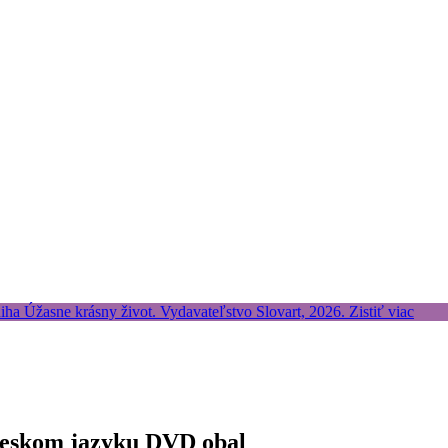
 českom jazyku DVD obal