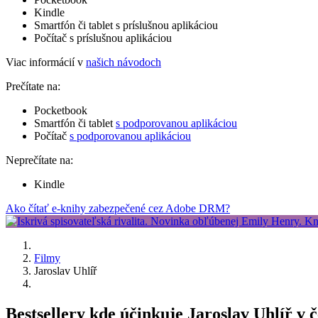
Kindle
Smartfón či tablet s príslušnou aplikáciou
Počítač s príslušnou aplikáciou
Viac informácií v
našich návodoch
Prečítate na:
Pocketbook
Smartfón či tablet
s podporovanou aplikáciou
Počítač
s podporovanou aplikáciou
Neprečítate na:
Kindle
Ako čítať e-knihy zabezpečené cez Adobe DRM?
Filmy
Jaroslav Uhlíř
Bestsellery kde účinkuje Jaroslav Uhlíř v