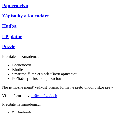
Papiernictvo
Zápisníky a kalendáre
Hudba
LP platne
Puzzle
Prečítate na zariadeniach:
Pocketbook
Kindle
Smartfón či tablet s príslušnou aplikáciou
Počítač s príslušnou aplikáciou
Nie je možné meniť veľkosť písma, formát je preto vhodný skôr pre 
Viac informácií v
našich návodoch
Prečítate na zariadeniach:
Pocketbook