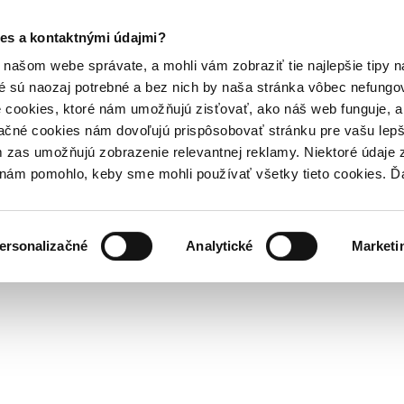
es a kontaktnými údajmi?
našom webe správate, a mohli vám zobraziť tie najlepšie tipy n
é sú naozaj potrebné a bez nich by naša stránka vôbec nefung
 cookies, ktoré nám umožňujú zisťovať, ako náš web funguje, a 
ačné cookies nám dovoľujú prispôsobovať stránku pre vašu lepši
zas umožňujú zobrazenie relevantnej reklamy. Niektoré údaje z
y nám pomohlo, keby sme mohli používať všetky tieto cookies. 
ersonalizačné
Analytické
Marketi