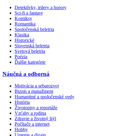
Detektívky, trilery a horory
Sci-fi a fantasy
Komiksy
Romantika
Spoločenská beletria
Klasika
Historické
Slovenská beletria
Svetová beletria
Poézia
Ďalšie kategórie
Náučná a odborná
Motivácia a sebarozvoj
Biznis a manažment
Humanitné a spoločenské vedy
História
Životopisy a reportáže
Vzťahy a rodina
Zdravie a životný štýl
Počítače a internet
Hobby
Umenie a dizajn