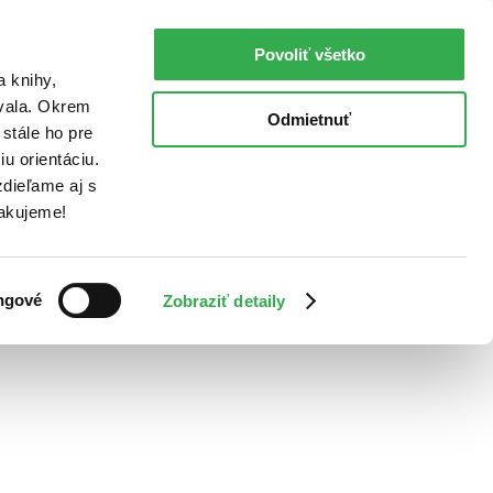
Povoliť všetko
a knihy,
ovala. Okrem
Odmietnuť
stále ho pre
u orientáciu.
dieľame aj s
Ďakujeme!
ngové
Zobraziť detaily