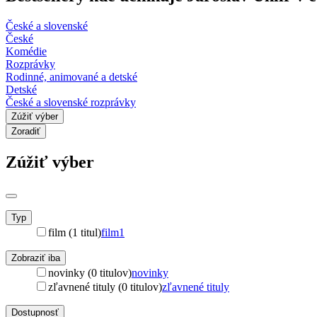
České a slovenské
České
Komédie
Rozprávky
Rodinné, animované a detské
Detské
České a slovenské rozprávky
Zúžiť výber
Zoradiť
Zúžiť výber
Typ
film (1 titul)
film
1
Zobraziť iba
novinky (0 titulov)
novinky
zľavnené tituly (0 titulov)
zľavnené tituly
Dostupnosť