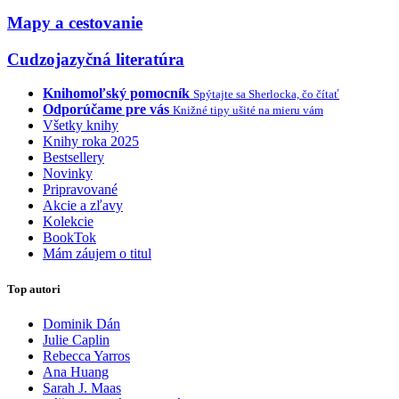
Mapy a cestovanie
Cudzojazyčná literatúra
Knihomoľský pomocník
Spýtajte sa Sherlocka, čo čítať
Odporúčame pre vás
Knižné tipy ušité na mieru vám
Všetky knihy
Knihy roka 2025
Bestsellery
Novinky
Pripravované
Akcie a zľavy
Kolekcie
BookTok
Mám záujem o titul
Top autori
Dominik Dán
Julie Caplin
Rebecca Yarros
Ana Huang
Sarah J. Maas