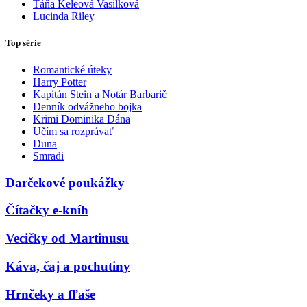
Táňa Keleová Vasilková
Lucinda Riley
Top série
Romantické úteky
Harry Potter
Kapitán Stein a Notár Barbarič
Denník odvážneho bojka
Krimi Dominika Dána
Učím sa rozprávať
Duna
Smradi
Darčekové poukážky
Čítačky e-kníh
Vecičky od Martinusu
Káva, čaj a pochutiny
Hrnčeky a fľaše