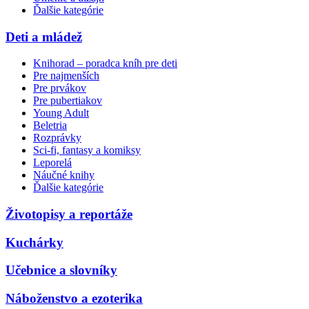
Ďalšie kategórie
Deti a mládež
Knihorad – poradca kníh pre deti
Pre najmenších
Pre prvákov
Pre pubertiakov
Young Adult
Beletria
Rozprávky
Sci-fi, fantasy a komiksy
Leporelá
Náučné knihy
Ďalšie kategórie
Životopisy a reportáže
Kuchárky
Učebnice a slovníky
Náboženstvo a ezoterika