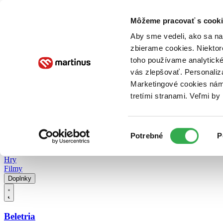
Doručenie
Kníhkupectvá
Knihovrátok
Poukážky
Knižný blog
Kontakt
Môžeme pracovať s cooki
Aby sme vedeli, ako sa na 
zbierame cookies. Niektor
E-knihy
Audioknihy
Hry
Filmy
Knihy
Doplnky
toho používame analytické
vás zlepšovať. Personaliz
Vyhľadávanie
Marketingové cookies nám 
tretími stranami. Veľmi b
Prihlásiť
Vyhľadávanie
Výber
Knihy
Potrebné
P
súhlasu
E-knihy
Audioknihy
Hry
Filmy
Doplnky
Beletria