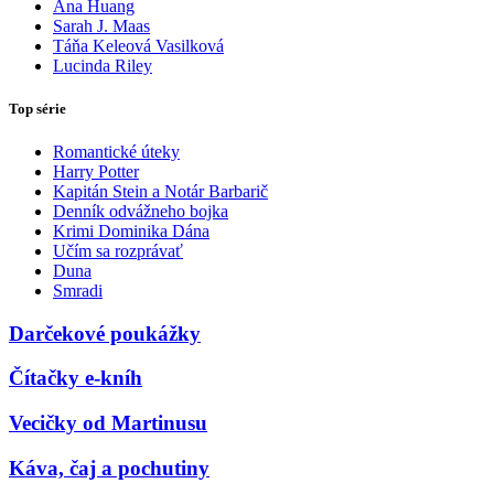
Ana Huang
Sarah J. Maas
Táňa Keleová Vasilková
Lucinda Riley
Top série
Romantické úteky
Harry Potter
Kapitán Stein a Notár Barbarič
Denník odvážneho bojka
Krimi Dominika Dána
Učím sa rozprávať
Duna
Smradi
Darčekové poukážky
Čítačky e-kníh
Vecičky od Martinusu
Káva, čaj a pochutiny