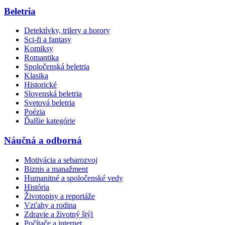
Beletria
Detektívky, trilery a horory
Sci-fi a fantasy
Komiksy
Romantika
Spoločenská beletria
Klasika
Historické
Slovenská beletria
Svetová beletria
Poézia
Ďalšie kategórie
Náučná a odborná
Motivácia a sebarozvoj
Biznis a manažment
Humanitné a spoločenské vedy
História
Životopisy a reportáže
Vzťahy a rodina
Zdravie a životný štýl
Počítače a internet