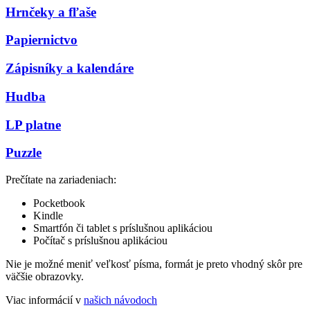
Hrnčeky a fľaše
Papiernictvo
Zápisníky a kalendáre
Hudba
LP platne
Puzzle
Prečítate na zariadeniach:
Pocketbook
Kindle
Smartfón či tablet s príslušnou aplikáciou
Počítač s príslušnou aplikáciou
Nie je možné meniť veľkosť písma, formát je preto vhodný skôr pre
väčšie obrazovky.
Viac informácií v
našich návodoch