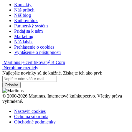
Kontakty
Náš príbeh
Náš blog
Knihovrátok
Partnerský systém
Pridaj sa k nám
Marketing
Náš labák
Prehlásenie o cookies
Vyhlásenie o prístupnosti
Martinus je certifikovaný B Corp
Nerobíme rozdiely
Najlepšie novinky sú tie knižné. Získajte ich ako prví:
Odoslať
© 2000-2026 Martinus. Internetové kníhkupectvo. Všetky práva
vyhradené.
Nastaviť cookies
Ochrana súkromia
Obchodné podmienky