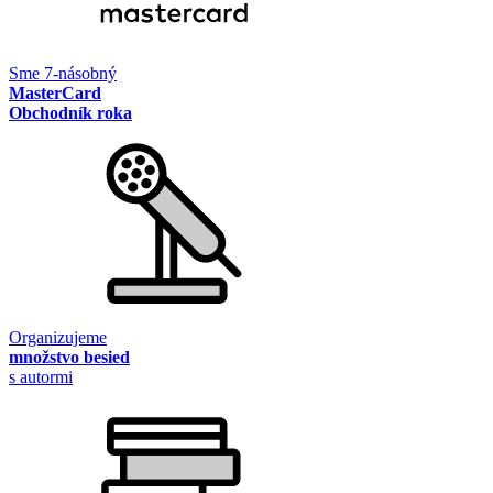
Sme 7-násobný
MasterCard
Obchodník roka
Organizujeme
množstvo besied
s autormi