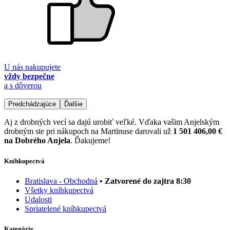
U nás nakupujete
vždy bezpečne
a s dôverou
Predchádzajúce
Ďalšie
Aj z drobných vecí sa dajú urobiť veľké. Vďaka vašim Anjelským
drobným ste pri nákupoch na Martinuse darovali už
1 501 406,00 €
na Dobrého Anjela
. Ďakujeme!
Kníhkupectvá
Bratislava - Obchodná
• Zatvorené do zajtra 8:30
Všetky kníhkupectvá
Udalosti
Spriatelené kníhkupectvá
Kategórie