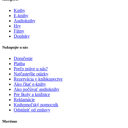
Knihy
E-knihy
Audioknihy
Hry
Filmy
Doplnky
Nakupujte u nás
Doručenie
Platba
Prečo práve u nás?
Najčastejšie otázky
Rezervácia v kníhkupectve
Ako čítať e-knihy
Ako počúvať audioknihy
Pre školy a knižnice
Reklamácie
Knihomoľský pomocník
Odstúpiť od zmluvy
Martinus