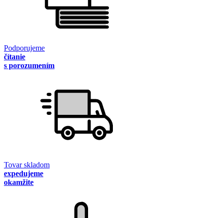
Podporujeme
čítanie
s porozumením
Tovar skladom
expedujeme
okamžite