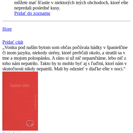
môžete mať šťastie v niektorých iných obchodoch, ktoré ešte
nepredali posledné kusy.
Pridať do zoznamu
Hore
Pridať citát
Vonku pod naším bytom som občas počúvala hádky v španielčine
či inom jazyku, niekedy sirény, ktoré prefrčali okolo, a stratili sa v
tme a mojom polospánku. A ráno si už nič nepamčtáme, lebo nič z
toho nám nepatrilo. Takto by to mohlo byť aj s ľuďmi, ktorí nám v
skutočnosti nikdy nepatrili. Mali by odznieť v diaľke ešte v noci.