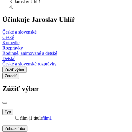
Jaroslav Uhlíř
Účinkuje Jaroslav Uhlíř
České a slovenské
České
Komédie
Rozprávky
Rodinné, animované a detské
Detské
České a slovenské rozprávky
Zúžiť výber
Zoradiť
Zúžiť výber
Typ
film (1 titul)
film
1
Zobraziť iba