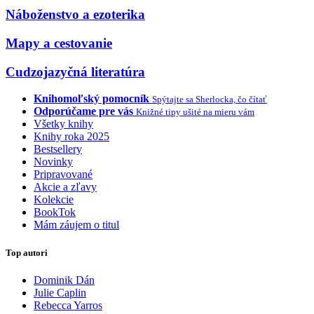
Náboženstvo a ezoterika
Mapy a cestovanie
Cudzojazyčná literatúra
Knihomoľský pomocník
Spýtajte sa Sherlocka, čo čítať
Odporúčame pre vás
Knižné tipy ušité na mieru vám
Všetky knihy
Knihy roka 2025
Bestsellery
Novinky
Pripravované
Akcie a zľavy
Kolekcie
BookTok
Mám záujem o titul
Top autori
Dominik Dán
Julie Caplin
Rebecca Yarros