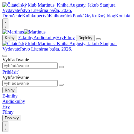
Doručenie
Kníhkupectvá
Knihovrátok
Poukážky
Knižný blog
Kontakt
E-knihy
Audioknihy
Hry
Filmy
Knihy
Doplnky
Vyhľadávanie
Prihlásiť
Vyhľadávanie
Knihy
E-knihy
Audioknihy
Hry
Filmy
Doplnky