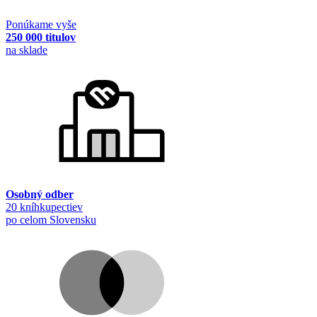
Ponúkame vyše
250 000 titulov
na sklade
Osobný odber
20 kníhkupectiev
po celom Slovensku