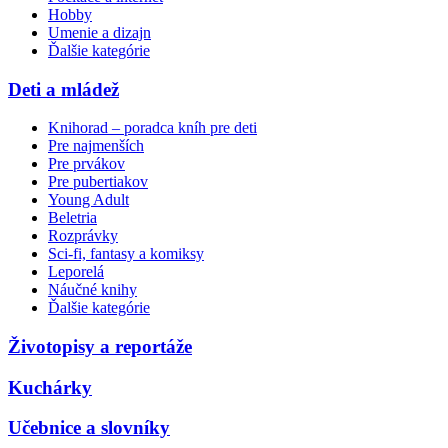
Hobby
Umenie a dizajn
Ďalšie kategórie
Deti a mládež
Knihorad – poradca kníh pre deti
Pre najmenších
Pre prvákov
Pre pubertiakov
Young Adult
Beletria
Rozprávky
Sci-fi, fantasy a komiksy
Leporelá
Náučné knihy
Ďalšie kategórie
Životopisy a reportáže
Kuchárky
Učebnice a slovníky