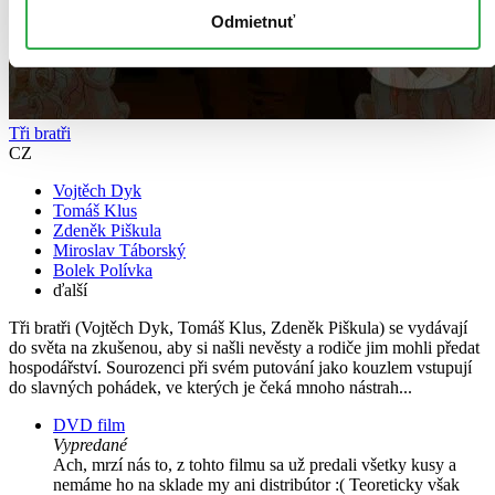
Odmietnuť
Tři bratři
CZ
Vojtěch Dyk
Tomáš Klus
Zdeněk Piškula
Miroslav Táborský
Bolek Polívka
ďalší
Tři bratři (Vojtěch Dyk, Tomáš Klus, Zdeněk Piškula) se vydávají
do světa na zkušenou, aby si našli nevěsty a rodiče jim mohli předat
hospodářství. Sourozenci při svém putování jako kouzlem vstupují
do slavných pohádek, ve kterých je čeká mnoho nástrah...
DVD film
Vypredané
Ach, mrzí nás to, z tohto filmu sa už predali všetky kusy a
nemáme ho na sklade my ani distribútor :( Teoreticky však