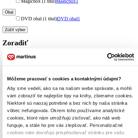
Magicbox (1 titul)
Magicbox
1
Obal
DVD obal (1 titul)
DVD obal
1
Zúžiť výber
Zoradiť
Bestsellery
Top hodnotené
Môžeme pracovať s cookies a kontaktnými údajmi?
Novinky
Aby sme vedeli, ako sa na našom webe správate, a mohli
Najdrahšie
Najlacnejšie
vám zobraziť tie najlepšie tipy na knihy, zbierame cookies.
Najvyššia zľava
Niektoré sú naozaj potrebné a bez nich by naša stránka
vôbec nefungovala. Okrem toho používame analytické
cookies, ktoré nám umožňujú zisťovať, ako náš web
funguje, a stále ho pre vás zlepšovať. Personalizačné
cookies nám dovoľujú prispôsobovať stránku pre vašu