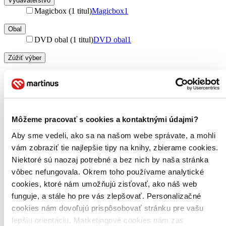
Vydavateľstvo
Magicbox (1 titul)
Magicbox
1
Obal
DVD obal (1 titul)
DVD obal
1
Zúžiť výber
Zoradiť
Môžeme pracovať s cookies a kontaktnými údajmi?
Bestsellery
Aby sme vedeli, ako sa na našom webe správate, a mohli
Top hodnotené
Novinky
vám zobraziť tie najlepšie tipy na knihy, zbierame cookies.
Najdrahšie
Niektoré sú naozaj potrebné a bez nich by naša stránka
Najlacnejšie
vôbec nefungovala. Okrem toho používame analytické
Najvyššia zľava
cookies, ktoré nám umožňujú zisťovať, ako náš web
funguje, a stále ho pre vás zlepšovať. Personalizačné
cookies nám dovoľujú prispôsobovať stránku pre vašu
lepšiu orientáciu. Marketingové cookies nám zas