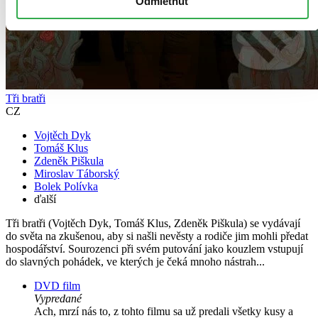
Odmietnuť
Tři bratři
CZ
Vojtěch Dyk
Tomáš Klus
Zdeněk Piškula
Miroslav Táborský
Bolek Polívka
ďalší
Tři bratři (Vojtěch Dyk, Tomáš Klus, Zdeněk Piškula) se vydávají
do světa na zkušenou, aby si našli nevěsty a rodiče jim mohli předat
hospodářství. Sourozenci při svém putování jako kouzlem vstupují
do slavných pohádek, ve kterých je čeká mnoho nástrah...
DVD film
Vypredané
Ach, mrzí nás to, z tohto filmu sa už predali všetky kusy a