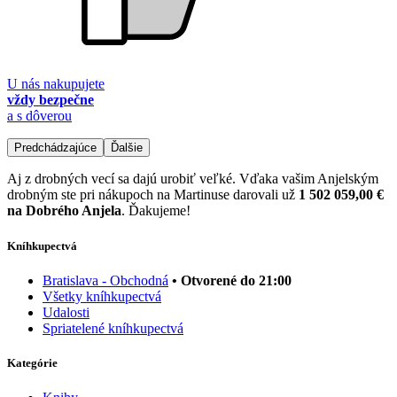
U nás nakupujete
vždy bezpečne
a s dôverou
Predchádzajúce
Ďalšie
Aj z drobných vecí sa dajú urobiť veľké. Vďaka vašim Anjelským
drobným ste pri nákupoch na Martinuse darovali už
1 502 059,00 €
na Dobrého Anjela
. Ďakujeme!
Kníhkupectvá
Bratislava - Obchodná
• Otvorené do 21:00
Všetky kníhkupectvá
Udalosti
Spriatelené kníhkupectvá
Kategórie