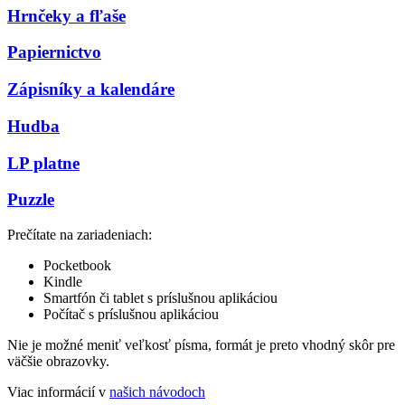
Hrnčeky a fľaše
Papiernictvo
Zápisníky a kalendáre
Hudba
LP platne
Puzzle
Prečítate na zariadeniach:
Pocketbook
Kindle
Smartfón či tablet s príslušnou aplikáciou
Počítač s príslušnou aplikáciou
Nie je možné meniť veľkosť písma, formát je preto vhodný skôr pre
väčšie obrazovky.
Viac informácií v
našich návodoch