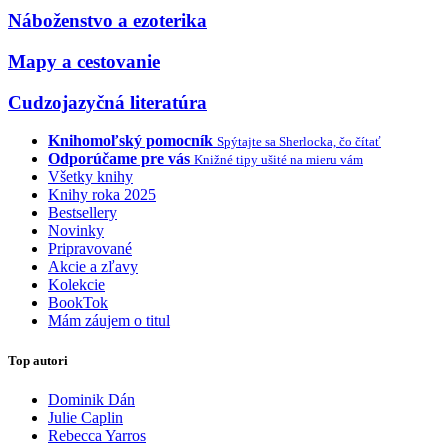
Náboženstvo a ezoterika
Mapy a cestovanie
Cudzojazyčná literatúra
Knihomoľský pomocník
Spýtajte sa Sherlocka, čo čítať
Odporúčame pre vás
Knižné tipy ušité na mieru vám
Všetky knihy
Knihy roka 2025
Bestsellery
Novinky
Pripravované
Akcie a zľavy
Kolekcie
BookTok
Mám záujem o titul
Top autori
Dominik Dán
Julie Caplin
Rebecca Yarros