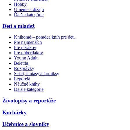
Hobby
Umenie a dizajn
Ďalšie kategórie
Deti a mládež
Knihorad – poradca kníh pre deti
Pre najmenších
Pre prvákov
Pre pubertiakov
Young Adult
Beletria
Rozprávky
Sci-fi, fantasy a komiksy
Leporelá
Náučné knihy
Ďalšie kategórie
Životopisy a reportáže
Kuchárky
Učebnice a slovníky