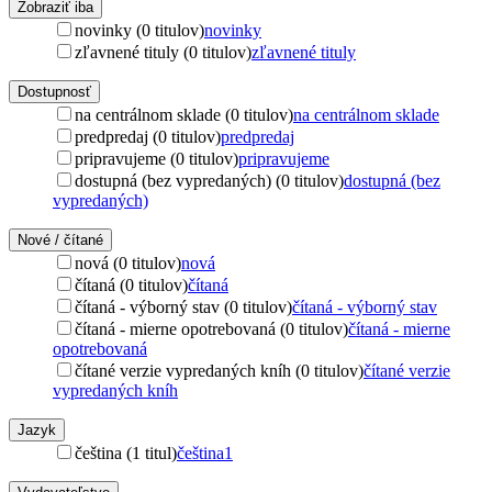
Zobraziť iba
novinky (0 titulov)
novinky
zľavnené tituly (0 titulov)
zľavnené tituly
Dostupnosť
na centrálnom sklade (0 titulov)
na centrálnom sklade
predpredaj (0 titulov)
predpredaj
pripravujeme (0 titulov)
pripravujeme
dostupná (bez vypredaných) (0 titulov)
dostupná (bez
vypredaných)
Nové / čítané
nová (0 titulov)
nová
čítaná (0 titulov)
čítaná
čítaná - výborný stav (0 titulov)
čítaná - výborný stav
čítaná - mierne opotrebovaná (0 titulov)
čítaná - mierne
opotrebovaná
čítané verzie vypredaných kníh (0 titulov)
čítané verzie
vypredaných kníh
Jazyk
čeština (1 titul)
čeština
1