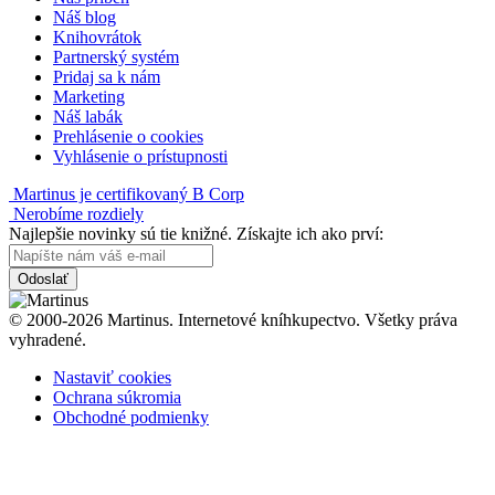
Náš blog
Knihovrátok
Partnerský systém
Pridaj sa k nám
Marketing
Náš labák
Prehlásenie o cookies
Vyhlásenie o prístupnosti
Martinus je certifikovaný B Corp
Nerobíme rozdiely
Najlepšie novinky sú tie knižné. Získajte ich ako prví:
Odoslať
© 2000-2026 Martinus. Internetové kníhkupectvo. Všetky práva
vyhradené.
Nastaviť cookies
Ochrana súkromia
Obchodné podmienky