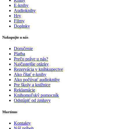
Knihy
E-knihy
Audioknihy
Hry
Filmy
Doplnky
Nakupujte u nás
Doručenie
Platba
Prečo práve u nás?
Najčastejšie otázky
Rezervácia v kníhkupectve
Ako čítať e-knihy
Ako počúvať audioknihy
Pre školy a knižnice
Reklamácie
Knihomoľský pomocník
Odstúpiť od zmluvy
Martinus
Kontakty
Náš príbeh