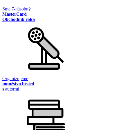
Sme 7-násobný
MasterCard
Obchodník roka
Organizujeme
množstvo besied
s autormi