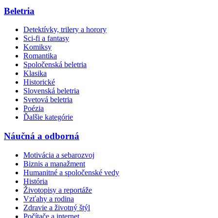
Beletria
Detektívky, trilery a horory
Sci-fi a fantasy
Komiksy
Romantika
Spoločenská beletria
Klasika
Historické
Slovenská beletria
Svetová beletria
Poézia
Ďalšie kategórie
Náučná a odborná
Motivácia a sebarozvoj
Biznis a manažment
Humanitné a spoločenské vedy
História
Životopisy a reportáže
Vzťahy a rodina
Zdravie a životný štýl
Počítače a internet