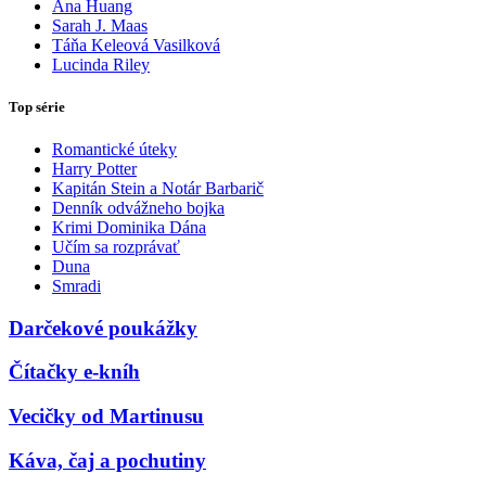
Ana Huang
Sarah J. Maas
Táňa Keleová Vasilková
Lucinda Riley
Top série
Romantické úteky
Harry Potter
Kapitán Stein a Notár Barbarič
Denník odvážneho bojka
Krimi Dominika Dána
Učím sa rozprávať
Duna
Smradi
Darčekové poukážky
Čítačky e-kníh
Vecičky od Martinusu
Káva, čaj a pochutiny