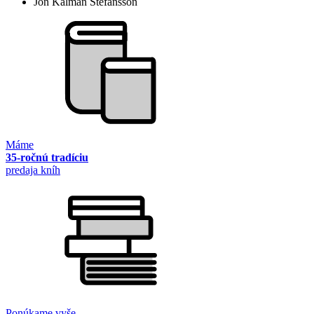
Jón Kalman Stefánsson
Máme
35-ročnú tradíciu
predaja kníh
Ponúkame vyše