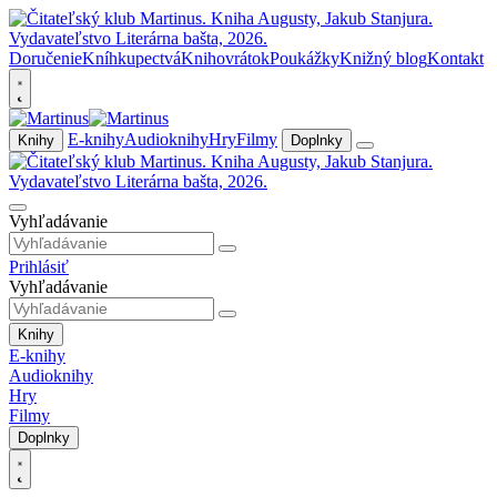
Doručenie
Kníhkupectvá
Knihovrátok
Poukážky
Knižný blog
Kontakt
E-knihy
Audioknihy
Hry
Filmy
Knihy
Doplnky
Vyhľadávanie
Prihlásiť
Vyhľadávanie
Knihy
E-knihy
Audioknihy
Hry
Filmy
Doplnky