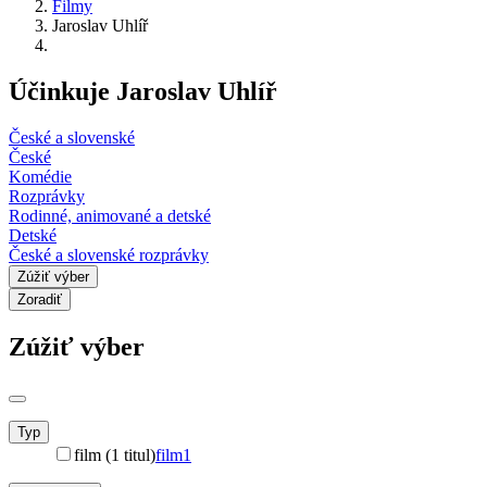
Filmy
Jaroslav Uhlíř
Účinkuje Jaroslav Uhlíř
České a slovenské
České
Komédie
Rozprávky
Rodinné, animované a detské
Detské
České a slovenské rozprávky
Zúžiť výber
Zoradiť
Zúžiť výber
Typ
film (1 titul)
film
1