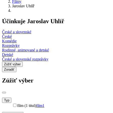
Filmy
Jaroslav Uhlíř
Účinkuje Jaroslav Uhlíř
České a slovenské
České
Komédie
Rozprávky
Rodinné, animované a detské
Detské
České a slovenské rozprávky
Zúžiť výber
Zoradiť
Zúžiť výber
Typ
film (1 titul)
film
1