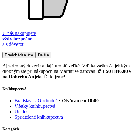
U nás nakupujete
vždy bezpečne
a s dôverou
Predchádzajúce
Ďalšie
Aj z drobných vecí sa dajú urobiť veľké. Vďaka vašim Anjelským
drobným ste pri nákupoch na Martinuse darovali už
1 501 846,00 €
na Dobrého Anjela
. Ďakujeme!
Kníhkupectvá
Bratislava - Obchodná
• Otvárame o 10:00
Všetky kníhkupectvá
Udalosti
Spriatelené kníhkupectvá
Kategórie