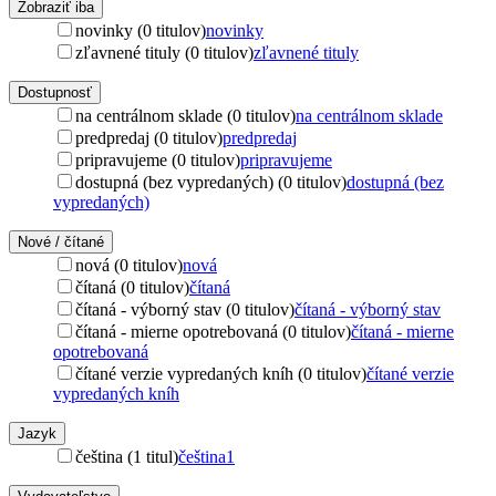
Zobraziť iba
novinky (0 titulov)
novinky
zľavnené tituly (0 titulov)
zľavnené tituly
Dostupnosť
na centrálnom sklade (0 titulov)
na centrálnom sklade
predpredaj (0 titulov)
predpredaj
pripravujeme (0 titulov)
pripravujeme
dostupná (bez vypredaných) (0 titulov)
dostupná (bez
vypredaných)
Nové / čítané
nová (0 titulov)
nová
čítaná (0 titulov)
čítaná
čítaná - výborný stav (0 titulov)
čítaná - výborný stav
čítaná - mierne opotrebovaná (0 titulov)
čítaná - mierne
opotrebovaná
čítané verzie vypredaných kníh (0 titulov)
čítané verzie
vypredaných kníh
Jazyk
čeština (1 titul)
čeština
1