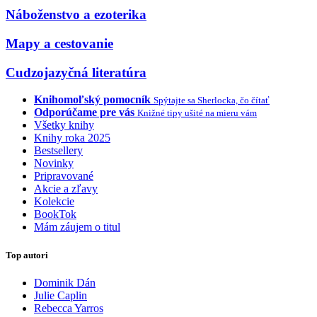
Náboženstvo a ezoterika
Mapy a cestovanie
Cudzojazyčná literatúra
Knihomoľský pomocník
Spýtajte sa Sherlocka, čo čítať
Odporúčame pre vás
Knižné tipy ušité na mieru vám
Všetky knihy
Knihy roka 2025
Bestsellery
Novinky
Pripravované
Akcie a zľavy
Kolekcie
BookTok
Mám záujem o titul
Top autori
Dominik Dán
Julie Caplin
Rebecca Yarros