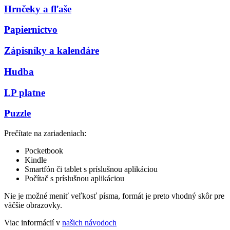
Hrnčeky a fľaše
Papiernictvo
Zápisníky a kalendáre
Hudba
LP platne
Puzzle
Prečítate na zariadeniach:
Pocketbook
Kindle
Smartfón či tablet s príslušnou aplikáciou
Počítač s príslušnou aplikáciou
Nie je možné meniť veľkosť písma, formát je preto vhodný skôr pre
väčšie obrazovky.
Viac informácií v
našich návodoch