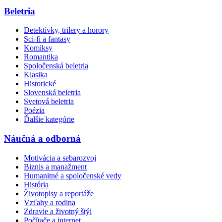
Beletria
Detektívky, trilery a horory
Sci-fi a fantasy
Komiksy
Romantika
Spoločenská beletria
Klasika
Historické
Slovenská beletria
Svetová beletria
Poézia
Ďalšie kategórie
Náučná a odborná
Motivácia a sebarozvoj
Biznis a manažment
Humanitné a spoločenské vedy
História
Životopisy a reportáže
Vzťahy a rodina
Zdravie a životný štýl
Počítače a internet