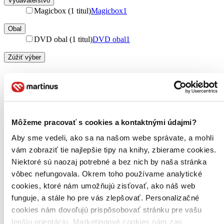
Vydavateľstvo
Magicbox (1 titul)
Magicbox
1
Obal
DVD obal (1 titul)
DVD obal
1
Zúžiť výber
Zoradiť
Môžeme pracovať s cookies a kontaktnými údajmi?
Bestsellery
Top hodnotené
Aby sme vedeli, ako sa na našom webe správate, a mohli
Novinky
vám zobraziť tie najlepšie tipy na knihy, zbierame cookies.
Najdrahšie
Niektoré sú naozaj potrebné a bez nich by naša stránka
Najlacnejšie
Najvyššia zľava
vôbec nefungovala. Okrem toho používame analytické
cookies, ktoré nám umožňujú zisťovať, ako náš web
funguje, a stále ho pre vás zlepšovať. Personalizačné
cookies nám dovoľujú prispôsobovať stránku pre vašu
lepšiu orientáciu. Marketingové cookies nám zas