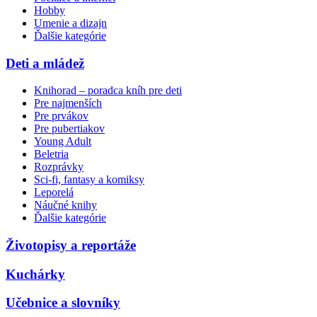
Hobby
Umenie a dizajn
Ďalšie kategórie
Deti a mládež
Knihorad – poradca kníh pre deti
Pre najmenších
Pre prvákov
Pre pubertiakov
Young Adult
Beletria
Rozprávky
Sci-fi, fantasy a komiksy
Leporelá
Náučné knihy
Ďalšie kategórie
Životopisy a reportáže
Kuchárky
Učebnice a slovníky