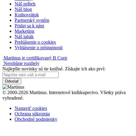
Náš príbeh
Náš blog
Knihovrátok
Partnerský systém
Pridaj sa k nám
Marketing
Náš labák
Prehlásenie o cookies
Vyhlásenie o prístupnosti
Martinus je certifikovaný B Corp
Nerobíme rozdiely
Najlepšie novinky sú tie knižné. Získajte ich ako prví:
Odoslať
© 2000-2026 Martinus. Internetové kníhkupectvo. Všetky práva
vyhradené.
Nastaviť cookies
Ochrana súkromia
Obchodné podmienky