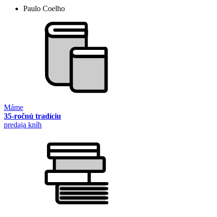
Paulo Coelho
Máme
35-ročnú tradíciu
predaja kníh