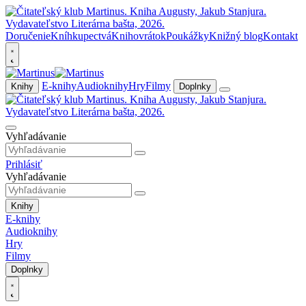
Doručenie
Kníhkupectvá
Knihovrátok
Poukážky
Knižný blog
Kontakt
E-knihy
Audioknihy
Hry
Filmy
Knihy
Doplnky
Vyhľadávanie
Prihlásiť
Vyhľadávanie
Knihy
E-knihy
Audioknihy
Hry
Filmy
Doplnky