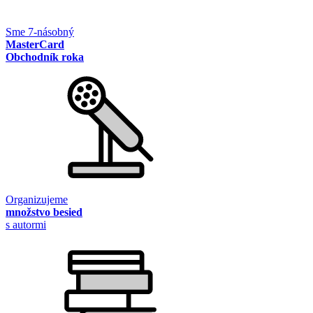
Sme 7-násobný
MasterCard
Obchodník roka
Organizujeme
množstvo besied
s autormi