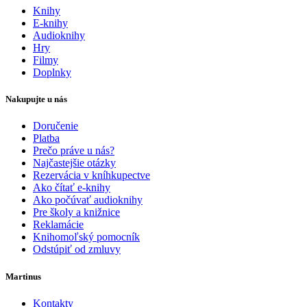
Knihy
E-knihy
Audioknihy
Hry
Filmy
Doplnky
Nakupujte u nás
Doručenie
Platba
Prečo práve u nás?
Najčastejšie otázky
Rezervácia v kníhkupectve
Ako čítať e-knihy
Ako počúvať audioknihy
Pre školy a knižnice
Reklamácie
Knihomoľský pomocník
Odstúpiť od zmluvy
Martinus
Kontakty