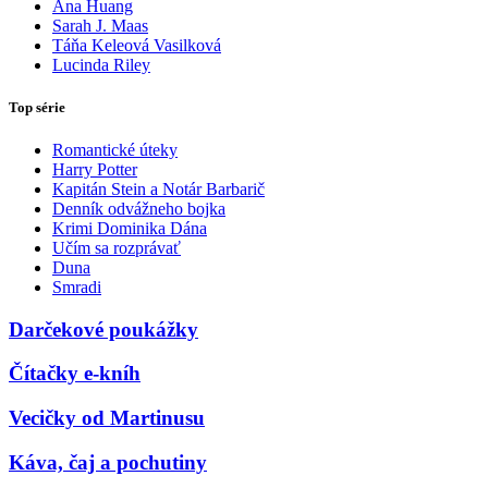
Ana Huang
Sarah J. Maas
Táňa Keleová Vasilková
Lucinda Riley
Top série
Romantické úteky
Harry Potter
Kapitán Stein a Notár Barbarič
Denník odvážneho bojka
Krimi Dominika Dána
Učím sa rozprávať
Duna
Smradi
Darčekové poukážky
Čítačky e-kníh
Vecičky od Martinusu
Káva, čaj a pochutiny