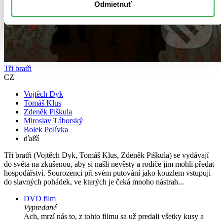
Odmietnuť
Tři bratři
CZ
Vojtěch Dyk
Tomáš Klus
Zdeněk Piškula
Miroslav Táborský
Bolek Polívka
ďalší
Tři bratři (Vojtěch Dyk, Tomáš Klus, Zdeněk Piškula) se vydávají
do světa na zkušenou, aby si našli nevěsty a rodiče jim mohli předat
hospodářství. Sourozenci při svém putování jako kouzlem vstupují
do slavných pohádek, ve kterých je čeká mnoho nástrah...
DVD film
Vypredané
Ach, mrzí nás to, z tohto filmu sa už predali všetky kusy a