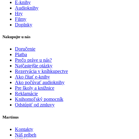
E-knihy
Audioknihy
Hry
Filmy
Doplnky
Nakupujte u nás
Doručenie
Platba
Prečo práve u nás?
Najčastejšie otázky
Rezervácia v kníhkupectve
Ako čítať e-knihy
Ako počúvať audioknihy
Pre školy a knižnice
Reklamácie
Knihomoľský pomocník
Odstúpiť od zmluvy
Martinus
Kontakty
Náš príbeh