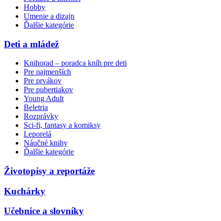
Hobby
Umenie a dizajn
Ďalšie kategórie
Deti a mládež
Knihorad – poradca kníh pre deti
Pre najmenších
Pre prvákov
Pre pubertiakov
Young Adult
Beletria
Rozprávky
Sci-fi, fantasy a komiksy
Leporelá
Náučné knihy
Ďalšie kategórie
Životopisy a reportáže
Kuchárky
Učebnice a slovníky