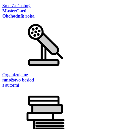
Sme 7-násobný
MasterCard
Obchodník roka
Organizujeme
množstvo besied
s autormi