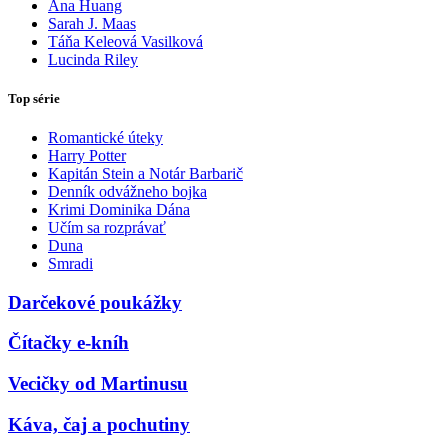
Ana Huang
Sarah J. Maas
Táňa Keleová Vasilková
Lucinda Riley
Top série
Romantické úteky
Harry Potter
Kapitán Stein a Notár Barbarič
Denník odvážneho bojka
Krimi Dominika Dána
Učím sa rozprávať
Duna
Smradi
Darčekové poukážky
Čítačky e-kníh
Vecičky od Martinusu
Káva, čaj a pochutiny