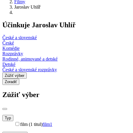
Filmy
Jaroslav Uhlíř
Účinkuje Jaroslav Uhlíř
České a slovenské
České
Komédie
Rozprávky
Rodinné, animované a detské
Detské
České a slovenské rozprávky
Zúžiť výber
Zoradiť
Zúžiť výber
Typ
film (1 titul)
film
1