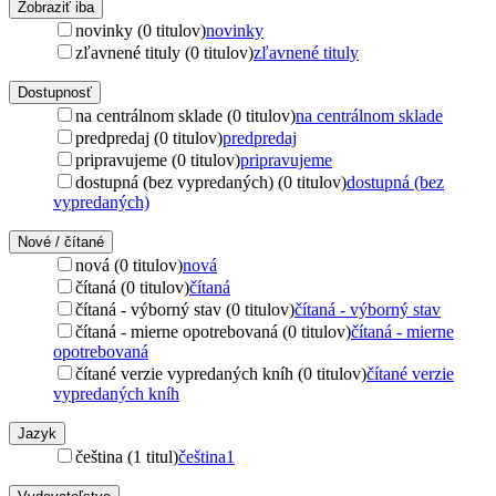
Zobraziť iba
novinky (0 titulov)
novinky
zľavnené tituly (0 titulov)
zľavnené tituly
Dostupnosť
na centrálnom sklade (0 titulov)
na centrálnom sklade
predpredaj (0 titulov)
predpredaj
pripravujeme (0 titulov)
pripravujeme
dostupná (bez vypredaných) (0 titulov)
dostupná (bez
vypredaných)
Nové / čítané
nová (0 titulov)
nová
čítaná (0 titulov)
čítaná
čítaná - výborný stav (0 titulov)
čítaná - výborný stav
čítaná - mierne opotrebovaná (0 titulov)
čítaná - mierne
opotrebovaná
čítané verzie vypredaných kníh (0 titulov)
čítané verzie
vypredaných kníh
Jazyk
čeština (1 titul)
čeština
1