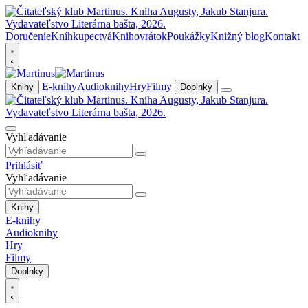
Doručenie
Kníhkupectvá
Knihovrátok
Poukážky
Knižný blog
Kontakt
E-knihy
Audioknihy
Hry
Filmy
Knihy
Doplnky
Vyhľadávanie
Prihlásiť
Vyhľadávanie
Knihy
E-knihy
Audioknihy
Hry
Filmy
Doplnky