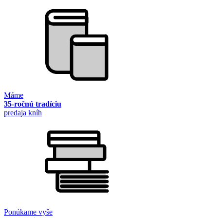
Máme
35-ročnú tradíciu
predaja kníh
Ponúkame vyše