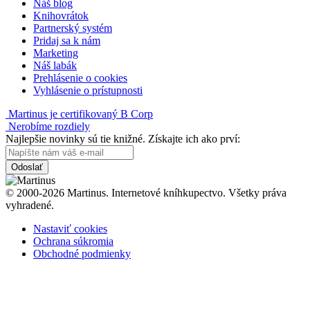
Náš blog
Knihovrátok
Partnerský systém
Pridaj sa k nám
Marketing
Náš labák
Prehlásenie o cookies
Vyhlásenie o prístupnosti
Martinus je certifikovaný B Corp
Nerobíme rozdiely
Najlepšie novinky sú tie knižné. Získajte ich ako prví:
Odoslať
© 2000-2026 Martinus. Internetové kníhkupectvo. Všetky práva
vyhradené.
Nastaviť cookies
Ochrana súkromia
Obchodné podmienky