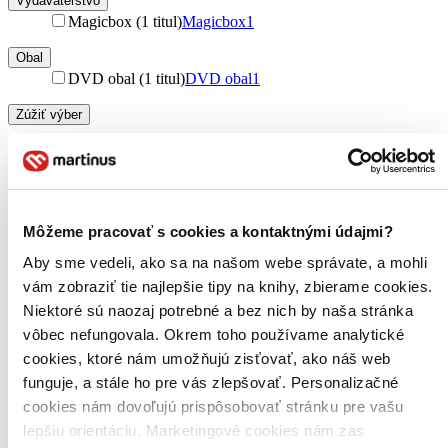
Vydavateľstvo
Magicbox (1 titul)
Magicbox
1
Obal
DVD obal (1 titul)
DVD obal
1
Zúžiť výber
Zoradiť
Môžeme pracovať s cookies a kontaktnými údajmi?
Bestsellery
Aby sme vedeli, ako sa na našom webe správate, a mohli
Top hodnotené
vám zobraziť tie najlepšie tipy na knihy, zbierame cookies.
Novinky
Najdrahšie
Niektoré sú naozaj potrebné a bez nich by naša stránka
Najlacnejšie
vôbec nefungovala. Okrem toho používame analytické
Najvyššia zľava
cookies, ktoré nám umožňujú zisťovať, ako náš web
funguje, a stále ho pre vás zlepšovať. Personalizačné
cookies nám dovoľujú prispôsobovať stránku pre vašu
lepšiu orientáciu. Marketingové cookies nám zas