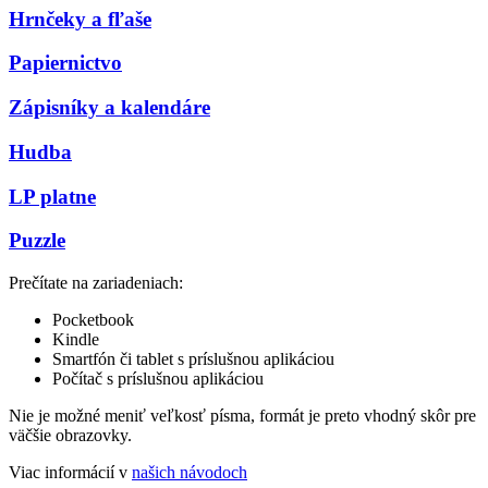
Hrnčeky a fľaše
Papiernictvo
Zápisníky a kalendáre
Hudba
LP platne
Puzzle
Prečítate na zariadeniach:
Pocketbook
Kindle
Smartfón či tablet s príslušnou aplikáciou
Počítač s príslušnou aplikáciou
Nie je možné meniť veľkosť písma, formát je preto vhodný skôr pre
väčšie obrazovky.
Viac informácií v
našich návodoch