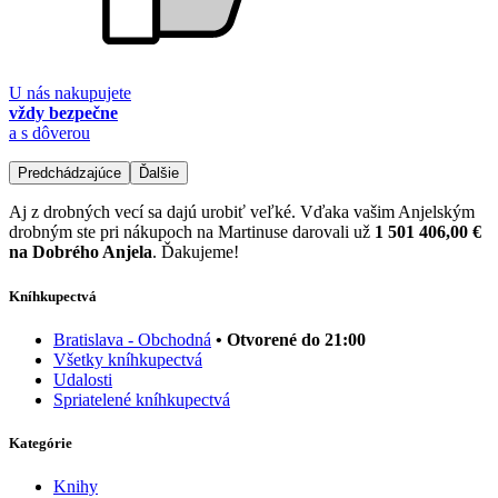
U nás nakupujete
vždy bezpečne
a s dôverou
Predchádzajúce
Ďalšie
Aj z drobných vecí sa dajú urobiť veľké. Vďaka vašim Anjelským
drobným ste pri nákupoch na Martinuse darovali už
1 501 406,00 €
na Dobrého Anjela
. Ďakujeme!
Kníhkupectvá
Bratislava - Obchodná
• Otvorené do 21:00
Všetky kníhkupectvá
Udalosti
Spriatelené kníhkupectvá
Kategórie
Knihy