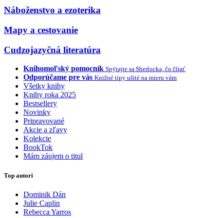
Náboženstvo a ezoterika
Mapy a cestovanie
Cudzojazyčná literatúra
Knihomoľský pomocník
Spýtajte sa Sherlocka, čo čítať
Odporúčame pre vás
Knižné tipy ušité na mieru vám
Všetky knihy
Knihy roka 2025
Bestsellery
Novinky
Pripravované
Akcie a zľavy
Kolekcie
BookTok
Mám záujem o titul
Top autori
Dominik Dán
Julie Caplin
Rebecca Yarros