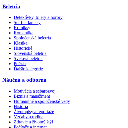
Beletria
Detektívky, trilery a horory
Sci-fi a fantasy
Komiksy
Romantika
Spoločenská beletria
Klasika
Historické
Slovenská beletria
Svetová beletria
Poézia
Ďalšie kategórie
Náučná a odborná
Motivácia a sebarozvoj
Biznis a manažment
Humanitné a spoločenské vedy
História
Životopisy a reportáže
Vzťahy a rodina
Zdravie a životný štýl
Počítače a internet