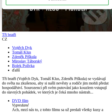
Tři bratři
CZ
Vojtěch Dyk
Tomáš Klus
Zdeněk Piškula
Miroslav Táborský
Bolek Polívka
ďalší
Tři bratři (Vojtěch Dyk, Tomáš Klus, Zdeněk Piškula) se vydávají
do světa na zkušenou, aby si našli nevěsty a rodiče jim mohli předat
hospodářství. Sourozenci při svém putování jako kouzlem vstupují
do slavných pohádek, ve kterých je čeká mnoho nástrah...
DVD film
Vypredané
Ach, mrzí nás to, z tohto filmu sa už predali všetky kusy a