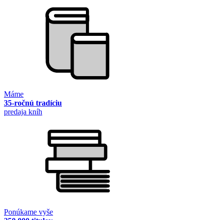
Máme
35-ročnú tradíciu
predaja kníh
Ponúkame vyše