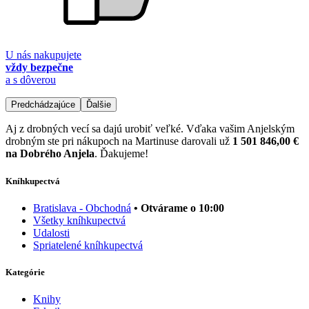
U nás nakupujete
vždy bezpečne
a s dôverou
Predchádzajúce
Ďalšie
Aj z drobných vecí sa dajú urobiť veľké. Vďaka vašim Anjelským
drobným ste pri nákupoch na Martinuse darovali už
1 501 846,00 €
na Dobrého Anjela
. Ďakujeme!
Kníhkupectvá
Bratislava - Obchodná
• Otvárame o 10:00
Všetky kníhkupectvá
Udalosti
Spriatelené kníhkupectvá
Kategórie
Knihy