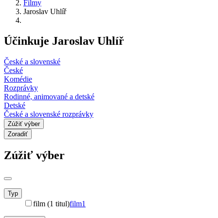
Filmy
Jaroslav Uhlíř
Účinkuje Jaroslav Uhlíř
České a slovenské
České
Komédie
Rozprávky
Rodinné, animované a detské
Detské
České a slovenské rozprávky
Zúžiť výber
Zoradiť
Zúžiť výber
Typ
film (1 titul)
film
1