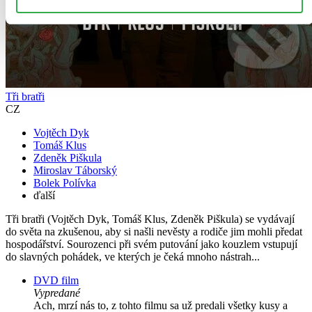
Tři bratři
CZ
Vojtěch Dyk
Tomáš Klus
Zdeněk Piškula
Miroslav Táborský
Bolek Polívka
ďalší
Tři bratři (Vojtěch Dyk, Tomáš Klus, Zdeněk Piškula) se vydávají
do světa na zkušenou, aby si našli nevěsty a rodiče jim mohli předat
hospodářství. Sourozenci při svém putování jako kouzlem vstupují
do slavných pohádek, ve kterých je čeká mnoho nástrah...
DVD film
Vypredané
Ach, mrzí nás to, z tohto filmu sa už predali všetky kusy a