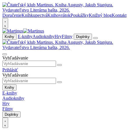
Doručenie
Kníhkupectvá
Knihovrátok
Poukážky
Knižný blog
Kontakt
E-knihy
Audioknihy
Hry
Filmy
Knihy
Doplnky
Vyhľadávanie
Prihlásiť
Vyhľadávanie
Knihy
E-knihy
Audioknihy
Hry
Filmy
Doplnky