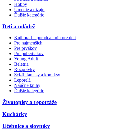
Hobby
Umenie a dizajn
Ďalšie kategórie
Deti a mládež
Knihorad – poradca kníh pre deti
Pre najmenších
Pre prvákov
Pre pubertiakov
Young Adult
Beletria
Rozprávky
Sci-fi, fantasy a komiksy
Leporelá
Náučné knihy
Ďalšie kategórie
Životopisy a reportáže
Kuchárky
Učebnice a slovníky