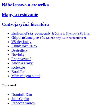
Náboženstvo a ezoterika
Mapy a cestovanie
Cudzojazyčná literatúra
Knihomoľský pomocník
Spýtajte sa Sherlocka, čo čítať
Odporúčame pre vás
Knižné tipy ušité na mieru vám
Všetky knihy
Knihy roka 2025
Bestsellery
Novinky
Pripravované
Akcie a zľavy
Kolekcie
BookTok
Mám záujem o titul
Top autori
Dominik Dán
Julie Caplin
Rebecca Yarros