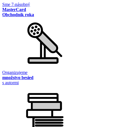
Sme 7-násobný
MasterCard
Obchodník roka
Organizujeme
množstvo besied
s autormi