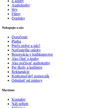
E-knihy
Audioknihy
Hry
Filmy
Doplnky
Nakupujte u nás
Doručenie
Platba
Prečo práve u nás?
Najčastejšie otázky
Rezervácia v kníhkupectve
Ako čítať e-knihy
Ako počúvať audioknihy
Pre školy a knižnice
Reklamácie
Knihomoľský pomocník
Odstúpiť od zmluvy
Martinus
Kontakty
Náš príbeh