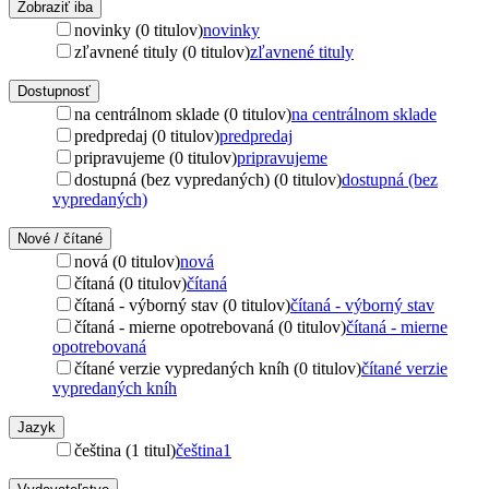
Zobraziť iba
novinky (0 titulov)
novinky
zľavnené tituly (0 titulov)
zľavnené tituly
Dostupnosť
na centrálnom sklade (0 titulov)
na centrálnom sklade
predpredaj (0 titulov)
predpredaj
pripravujeme (0 titulov)
pripravujeme
dostupná (bez vypredaných) (0 titulov)
dostupná (bez
vypredaných)
Nové / čítané
nová (0 titulov)
nová
čítaná (0 titulov)
čítaná
čítaná - výborný stav (0 titulov)
čítaná - výborný stav
čítaná - mierne opotrebovaná (0 titulov)
čítaná - mierne
opotrebovaná
čítané verzie vypredaných kníh (0 titulov)
čítané verzie
vypredaných kníh
Jazyk
čeština (1 titul)
čeština
1