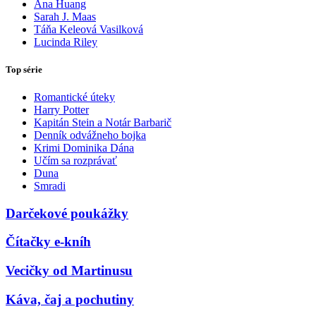
Ana Huang
Sarah J. Maas
Táňa Keleová Vasilková
Lucinda Riley
Top série
Romantické úteky
Harry Potter
Kapitán Stein a Notár Barbarič
Denník odvážneho bojka
Krimi Dominika Dána
Učím sa rozprávať
Duna
Smradi
Darčekové poukážky
Čítačky e-kníh
Vecičky od Martinusu
Káva, čaj a pochutiny