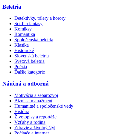
Beletria
Detektívky, trilery a horory
Sci-fi a fantasy
Komiksy
Romantika
Spoločenská beletria
Klasika
Historické
Slovenská beletria
Svetová beletria
Poézia
Ďalšie kategórie
Náučná a odborná
Motivácia a sebarozvoj
Biznis a manažment
Humanitné a spoločenské vedy
História
Životopisy a reportáže
Vzťahy a rodina
Zdravie a životný štýl
Počítače a internet