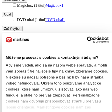
Vydavateľstvo
Magicbox (1 titul)
Magicbox
1
Obal
DVD obal (1 titul)
DVD obal
1
Zúžiť výber
Zoradiť
Môžeme pracovať s cookies a kontaktnými údajmi?
Bestsellery
Aby sme vedeli, ako sa na našom webe správate, a mohli
Top hodnotené
vám zobraziť tie najlepšie tipy na knihy, zbierame cookies.
Novinky
Najdrahšie
Niektoré sú naozaj potrebné a bez nich by naša stránka
Najlacnejšie
vôbec nefungovala. Okrem toho používame analytické
Najvyššia zľava
cookies, ktoré nám umožňujú zisťovať, ako náš web
funguje, a stále ho pre vás zlepšovať. Personalizačné
cookies nám dovoľujú prispôsobovať stránku pre vašu
lepšiu orientáciu. Marketingové cookies nám zas