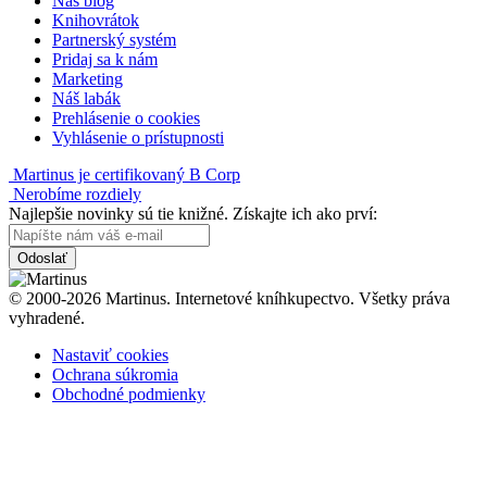
Náš blog
Knihovrátok
Partnerský systém
Pridaj sa k nám
Marketing
Náš labák
Prehlásenie o cookies
Vyhlásenie o prístupnosti
Martinus je certifikovaný B Corp
Nerobíme rozdiely
Najlepšie novinky sú tie knižné. Získajte ich ako prví:
Odoslať
© 2000-2026 Martinus. Internetové kníhkupectvo. Všetky práva
vyhradené.
Nastaviť cookies
Ochrana súkromia
Obchodné podmienky