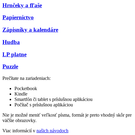
Hrnčeky a fľaše
Papiernictvo
Zápisníky a kalendáre
Hudba
LP platne
Puzzle
Prečítate na zariadeniach:
Pocketbook
Kindle
Smartfón či tablet s príslušnou aplikáciou
Počítač s príslušnou aplikáciou
Nie je možné meniť veľkosť písma, formát je preto vhodný skôr pre
väčšie obrazovky.
Viac informácií v
našich návodoch