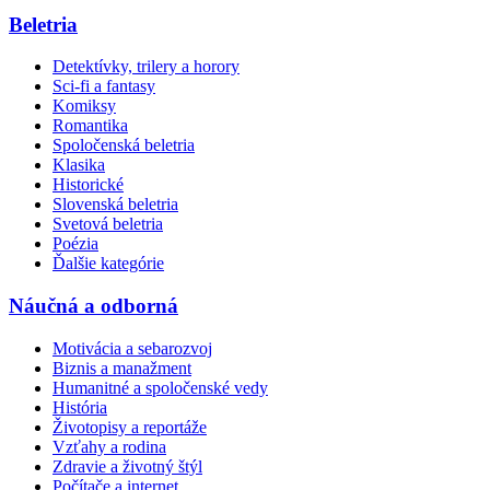
Beletria
Detektívky, trilery a horory
Sci-fi a fantasy
Komiksy
Romantika
Spoločenská beletria
Klasika
Historické
Slovenská beletria
Svetová beletria
Poézia
Ďalšie kategórie
Náučná a odborná
Motivácia a sebarozvoj
Biznis a manažment
Humanitné a spoločenské vedy
História
Životopisy a reportáže
Vzťahy a rodina
Zdravie a životný štýl
Počítače a internet