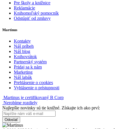
Pre školy a knižnice
Reklamácie
Knihomoľský pomocník
Odstúpiť od zmluvy
Martinus
Kontakty
Náš príbeh
Náš blog
Knihovrátok
Partnerský systém
Pridaj sa k nám
Marketing
Náš labák
Prehlásenie o cookies
Vyhlásenie o prístupnosti
Martinus je certifikovaný B Corp
Nerobíme rozdiely
Najlepšie novinky sú tie knižné. Získajte ich ako prví:
Odoslať