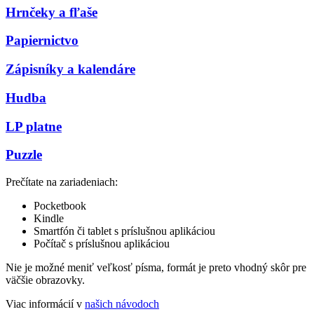
Hrnčeky a fľaše
Papiernictvo
Zápisníky a kalendáre
Hudba
LP platne
Puzzle
Prečítate na zariadeniach:
Pocketbook
Kindle
Smartfón či tablet s príslušnou aplikáciou
Počítač s príslušnou aplikáciou
Nie je možné meniť veľkosť písma, formát je preto vhodný skôr pre
väčšie obrazovky.
Viac informácií v
našich návodoch