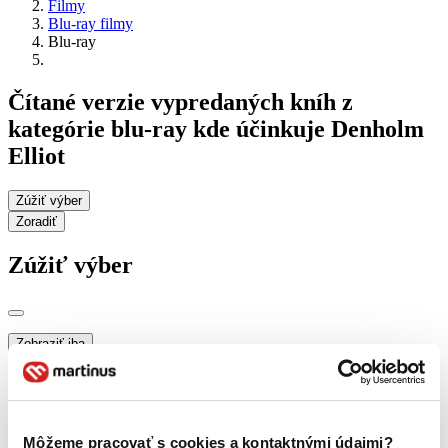
Filmy
Blu-ray filmy
Blu-ray
Čítané verzie vypredaných kníh z
kategórie blu-ray kde účinkuje Denholm
Elliot
Zúžiť výber
Zoradiť
Zúžiť výber
Zobraziť iba
novinky (0 titulov)
novinky
zľavnené tituly (0 titulov)
zľavnené tituly
Dostupnosť
na centrálnom sklade (0 titulov)
na centrálnom sklade
Môžeme pracovať s cookies a kontaktnými údajmi?