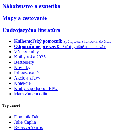
Náboženstvo a ezoterika
Mapy a cestovanie
Cudzojazyčná literatúra
Knihomoľský pomocník
Spýtajte sa Sherlocka, čo čítať
Odporúčame pre vás
Knižné tipy ušité na mieru vám
Všetky knihy
Knihy roka 2025
Bestsellery
Novinky
Pripravované
Akcie a zľavy
Kolekcie
Knihy s podporou FPU
Mám záujem o titul
Top autori
Dominik Dán
Julie Caplin
Rebecca Yarros