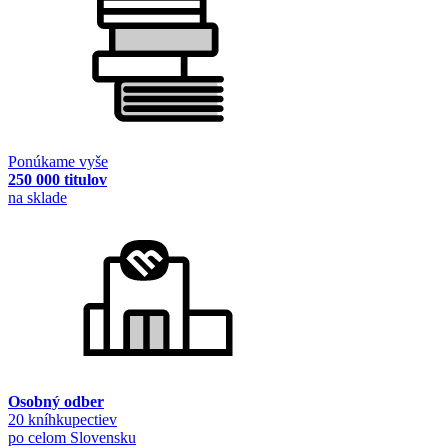
Ponúkame vyše
250 000 titulov
na sklade
Osobný odber
20 kníhkupectiev
po celom Slovensku