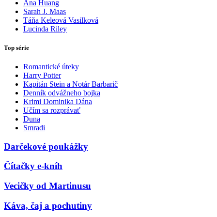
Ana Huang
Sarah J. Maas
Táňa Keleová Vasilková
Lucinda Riley
Top série
Romantické úteky
Harry Potter
Kapitán Stein a Notár Barbarič
Denník odvážneho bojka
Krimi Dominika Dána
Učím sa rozprávať
Duna
Smradi
Darčekové poukážky
Čítačky e-kníh
Vecičky od Martinusu
Káva, čaj a pochutiny