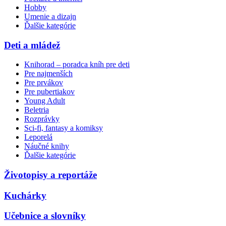
Hobby
Umenie a dizajn
Ďalšie kategórie
Deti a mládež
Knihorad – poradca kníh pre deti
Pre najmenších
Pre prvákov
Pre pubertiakov
Young Adult
Beletria
Rozprávky
Sci-fi, fantasy a komiksy
Leporelá
Náučné knihy
Ďalšie kategórie
Životopisy a reportáže
Kuchárky
Učebnice a slovníky