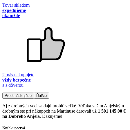
Tovar skladom
expedujeme
okamžite
U nás nakupujete
vždy bezpečne
a s dôverou
Predchádzajúce
Ďalšie
Aj z drobných vecí sa dajú urobiť veľké. Vďaka vašim Anjelským
drobným ste pri nákupoch na Martinuse darovali už
1 501 145,00 €
na Dobrého Anjela
. Ďakujeme!
Kníhkupectvá