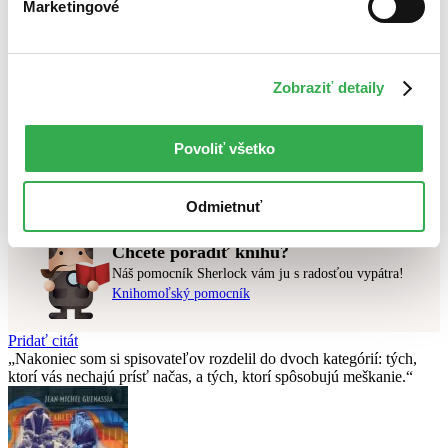
Novinky
Marketingové
Najdrahšie
Najlacnejšie
Najvyššia zľava
Zobraziť detaily
Použité filtre
Zrušiť filtre
Účinkuje Denholm Elliot
čítané verzie vypredaných kníh
Povoliť všetko
Nebol nájdený
žiadny titul
vyhovujúci zadaným podmienkam.
Skúste prosím zmeniť vyhľadávaný výraz.
Odmietnuť
Chcete poradiť knihu?
Náš pomocník Sherlock vám ju s radosťou vypátra!
Knihomoľský pomocník
Pridať citát
Nakoniec som si spisovateľov rozdelil do dvoch kategórií: tých,
ktorí vás nechajú prísť načas, a tých, ktorí spôsobujú meškanie.