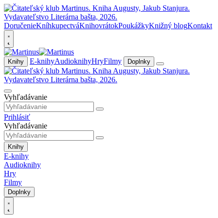
Doručenie
Kníhkupectvá
Knihovrátok
Poukážky
Knižný blog
Kontakt
E-knihy
Audioknihy
Hry
Filmy
Knihy
Doplnky
Vyhľadávanie
Prihlásiť
Vyhľadávanie
Knihy
E-knihy
Audioknihy
Hry
Filmy
Doplnky