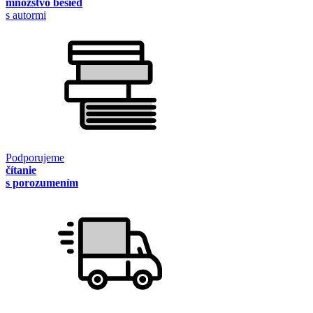
množstvo besied
s autormi
Podporujeme
čítanie
s porozumením