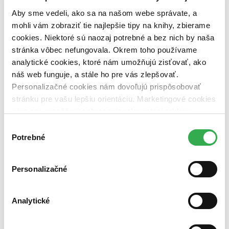
predpredaj (0 titulov)
predpredaj
Aby sme vedeli, ako sa na našom webe správate, a
pripravujeme (0 titulov)
pripravujeme
mohli vám zobraziť tie najlepšie tipy na knihy, zbierame
dostupná (bez vypredaných) (0 titulov)
dostupná (bez
vypredaných)
cookies. Niektoré sú naozaj potrebné a bez nich by naša
stránka vôbec nefungovala. Okrem toho používame
Nové / čítané
analytické cookies, ktoré nám umožňujú zisťovať, ako
nová (0 titulov)
nová
náš web funguje, a stále ho pre vás zlepšovať.
čítaná (0 titulov)
čítaná
čítaná - výborný stav (0 titulov)
čítaná - výborný stav
Personalizačné cookies nám dovoľujú prispôsobovať
čítaná - mierne opotrebovaná (0 titulov)
čítaná - mierne
stránku pre vašu lepšiu orientáciu. Marketingové cookies
opotrebovaná
nám zas umožňujú zobrazenie relevantnej reklamy.
čítané verzie vypredaných kníh (0 titulov)
čítané verzie
Niektoré údaje zdieľame aj s tretími stranami. Veľmi by
vypredaných kníh
Výber
nám pomohlo, keby sme mohli používať všetky tieto
Potrebné
súhlasu
Zúžiť výber
cookies. Ďakujeme!
Zoradiť
Personalizačné
Analytické
Bestsellery
Top hodnotené