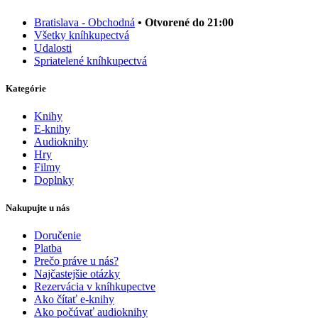
Bratislava - Obchodná
• Otvorené do 21:00
Všetky kníhkupectvá
Udalosti
Spriatelené kníhkupectvá
Kategórie
Knihy
E-knihy
Audioknihy
Hry
Filmy
Doplnky
Nakupujte u nás
Doručenie
Platba
Prečo práve u nás?
Najčastejšie otázky
Rezervácia v kníhkupectve
Ako čítať e-knihy
Ako počúvať audioknihy