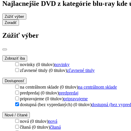
Najlacnejšie DVD z kategórie blu-ray kde 
Zúžiť výber
Zoradiť
Zúžiť výber
Zobraziť iba
novinky (0 titulov)
novinky
zľavnené tituly (0 titulov)
zľavnené tituly
Dostupnosť
na centrálnom sklade (0 titulov)
na centrálnom sklade
predpredaj (0 titulov)
predpredaj
pripravujeme (0 titulov)
pripravujeme
dostupná (bez vypredaných) (0 titulov)
dostupná (bez vypre
Nové / čítané
nová (0 titulov)
nová
čítaná (0 titulov)
čítaná