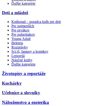
Ďalšie kategórie
Deti a mládež
Knihorad – poradca kníh pre deti
Pre najmenších
Pre prvákov
Pre pubertiakov
Young Adult
Beletria
Rozprávky
Sci-fi, fantasy a komiksy
Leporelá
Náučné knihy
Ďalšie kategórie
Životopisy a reportáže
Kuchárky
Učebnice a slovníky
Náboženstvo a ezoterika