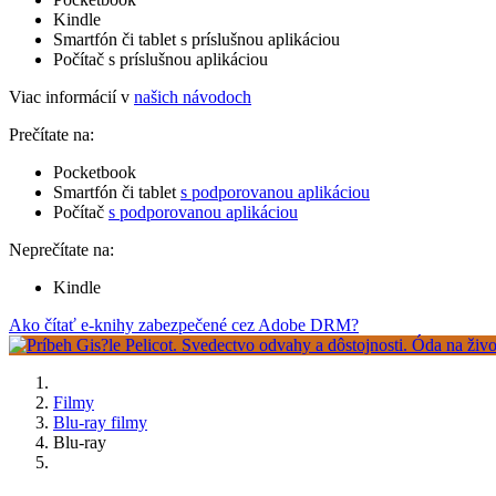
Kindle
Smartfón či tablet s príslušnou aplikáciou
Počítač s príslušnou aplikáciou
Viac informácií v
našich návodoch
Prečítate na:
Pocketbook
Smartfón či tablet
s podporovanou aplikáciou
Počítač
s podporovanou aplikáciou
Neprečítate na:
Kindle
Ako čítať e-knihy zabezpečené cez Adobe DRM?
Filmy
Blu-ray filmy
Blu-ray