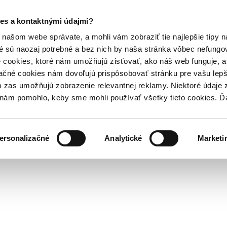
es a kontaktnými údajmi?
našom webe správate, a mohli vám zobraziť tie najlepšie tipy n
é sú naozaj potrebné a bez nich by naša stránka vôbec nefung
 cookies, ktoré nám umožňujú zisťovať, ako náš web funguje, a 
ačné cookies nám dovoľujú prispôsobovať stránku pre vašu lepši
zas umožňujú zobrazenie relevantnej reklamy. Niektoré údaje z
y nám pomohlo, keby sme mohli používať všetky tieto cookies. 
ersonalizačné
Analytické
Marketi