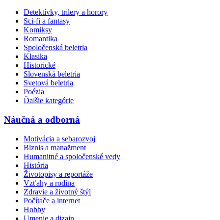
Detektívky, trilery a horory
Sci-fi a fantasy
Komiksy
Romantika
Spoločenská beletria
Klasika
Historické
Slovenská beletria
Svetová beletria
Poézia
Ďalšie kategórie
Náučná a odborná
Motivácia a sebarozvoj
Biznis a manažment
Humanitné a spoločenské vedy
História
Životopisy a reportáže
Vzťahy a rodina
Zdravie a životný štýl
Počítače a internet
Hobby
Umenie a dizajn