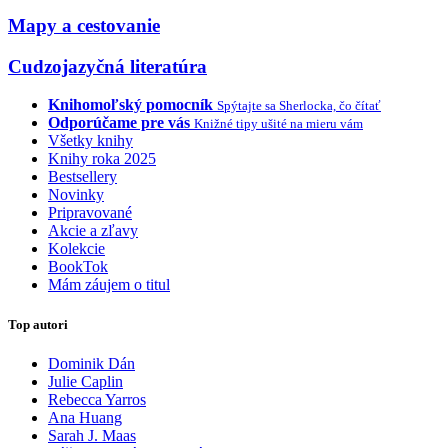
Mapy a cestovanie
Cudzojazyčná literatúra
Knihomoľský pomocník
Spýtajte sa Sherlocka, čo čítať
Odporúčame pre vás
Knižné tipy ušité na mieru vám
Všetky knihy
Knihy roka 2025
Bestsellery
Novinky
Pripravované
Akcie a zľavy
Kolekcie
BookTok
Mám záujem o titul
Top autori
Dominik Dán
Julie Caplin
Rebecca Yarros
Ana Huang
Sarah J. Maas