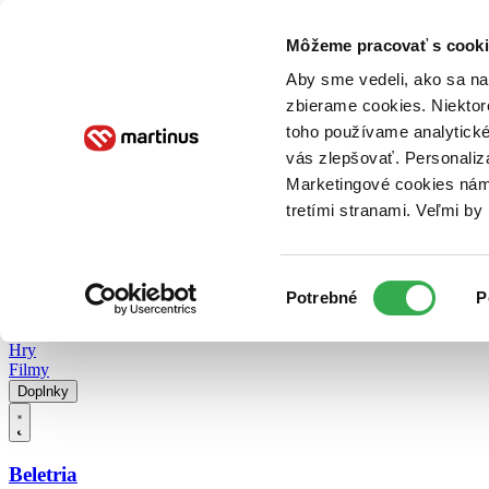
Doručenie
Kníhkupectvá
Knihovrátok
Poukážky
Knižný blog
Kontakt
Môžeme pracovať s cooki
Aby sme vedeli, ako sa na 
zbierame cookies. Niektor
E-knihy
Audioknihy
Hry
Filmy
Knihy
Doplnky
toho používame analytické
vás zlepšovať. Personaliz
Vyhľadávanie
Marketingové cookies nám 
tretími stranami. Veľmi b
Prihlásiť
Vyhľadávanie
Výber
Knihy
Potrebné
P
súhlasu
E-knihy
Audioknihy
Hry
Filmy
Doplnky
Beletria