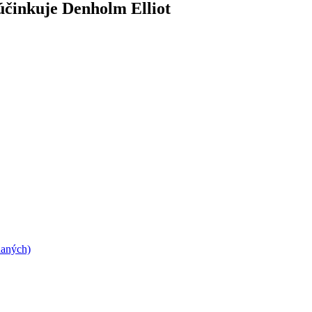
účinkuje Denholm Elliot
daných)