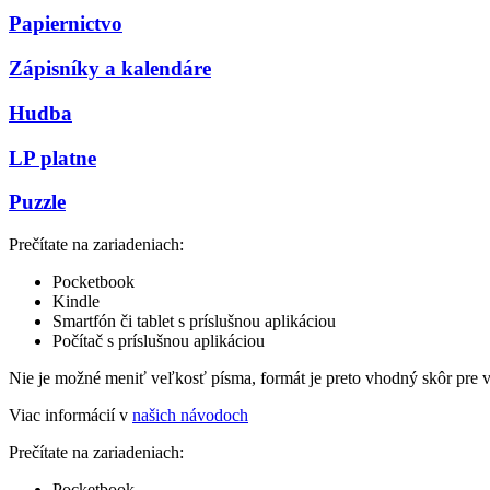
Papiernictvo
Zápisníky a kalendáre
Hudba
LP platne
Puzzle
Prečítate na zariadeniach:
Pocketbook
Kindle
Smartfón či tablet s príslušnou aplikáciou
Počítač s príslušnou aplikáciou
Nie je možné meniť veľkosť písma, formát je preto vhodný skôr pre 
Viac informácií v
našich návodoch
Prečítate na zariadeniach:
Pocketbook