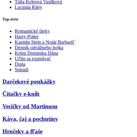
Táňa Keleová Vasilková
Lucinda Riley
Top série
Romantické úteky
Harry Potter
Kapitán Stein a Notár Barbarič
Denník odvážneho bojka
Krimi Dominika Dána
Učím sa rozprávať
Duna
Smradi
Darčekové poukážky
Čítačky e-kníh
Vecičky od Martinusu
Káva, čaj a pochutiny
Hrnčeky a fľaše