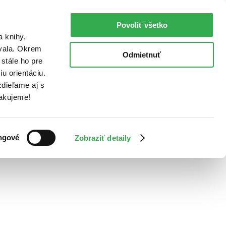
Povoliť všetko
a knihy,
ovala. Okrem
Odmietnuť
stále ho pre
u orientáciu.
dieľame aj s
Ďakujeme!
ngové
Zobraziť detaily