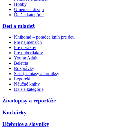
Hobby
Umenie a dizajn
Ďalšie kategórie
Deti a mládež
Knihorad – poradca kníh pre deti
Pre najmenších
Pre prvákov
Pre pubertiakov
Young Adult
Beletria
Rozprávky
Sci-fi, fantasy a komiksy
Leporelá
Náučné knihy
Ďalšie kategórie
Životopisy a reportáže
Kuchárky
Učebnice a slovníky