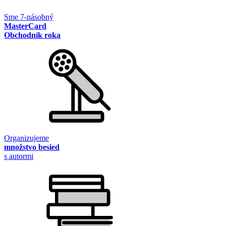
Sme 7-násobný
MasterCard
Obchodník roka
Organizujeme
množstvo besied
s autormi