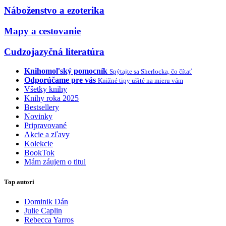
Náboženstvo a ezoterika
Mapy a cestovanie
Cudzojazyčná literatúra
Knihomoľský pomocník
Spýtajte sa Sherlocka, čo čítať
Odporúčame pre vás
Knižné tipy ušité na mieru vám
Všetky knihy
Knihy roka 2025
Bestsellery
Novinky
Pripravované
Akcie a zľavy
Kolekcie
BookTok
Mám záujem o titul
Top autori
Dominik Dán
Julie Caplin
Rebecca Yarros