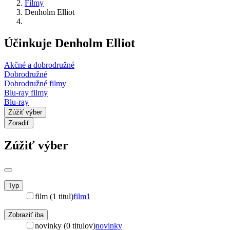
Filmy
Denholm Elliot
Účinkuje Denholm Elliot
Akčné a dobrodružné
Dobrodružné
Dobrodružné filmy
Blu-ray filmy
Blu-ray
Zúžiť výber
Zoradiť
Zúžiť výber
Typ
film (1 titul)
film
1
Zobraziť iba
novinky (0 titulov)
novinky