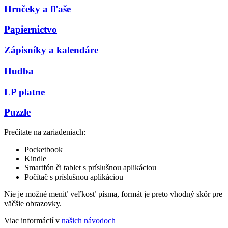
Hrnčeky a fľaše
Papiernictvo
Zápisníky a kalendáre
Hudba
LP platne
Puzzle
Prečítate na zariadeniach:
Pocketbook
Kindle
Smartfón či tablet s príslušnou aplikáciou
Počítač s príslušnou aplikáciou
Nie je možné meniť veľkosť písma, formát je preto vhodný skôr pre
väčšie obrazovky.
Viac informácií v
našich návodoch