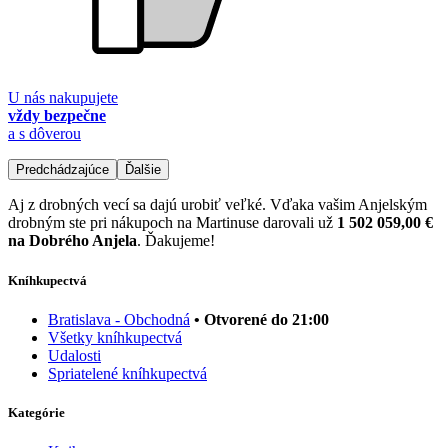
U nás nakupujete
vždy bezpečne
a s dôverou
Predchádzajúce
Ďalšie
Aj z drobných vecí sa dajú urobiť veľké. Vďaka vašim Anjelským
drobným ste pri nákupoch na Martinuse darovali už
1 502 059,00 €
na Dobrého Anjela
. Ďakujeme!
Kníhkupectvá
Bratislava - Obchodná
• Otvorené do 21:00
Všetky kníhkupectvá
Udalosti
Spriatelené kníhkupectvá
Kategórie