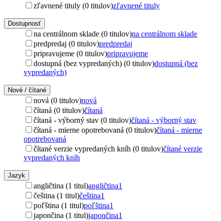
zľavnené tituly (0 titulov)
zľavnené tituly
Dostupnosť
na centrálnom sklade (0 titulov)
na centrálnom sklade
predpredaj (0 titulov)
predpredaj
pripravujeme (0 titulov)
pripravujeme
dostupná (bez vypredaných) (0 titulov)
dostupná (bez
vypredaných)
Nové / čítané
nová (0 titulov)
nová
čítaná (0 titulov)
čítaná
čítaná - výborný stav (0 titulov)
čítaná - výborný stav
čítaná - mierne opotrebovaná (0 titulov)
čítaná - mierne
opotrebovaná
čítané verzie vypredaných kníh (0 titulov)
čítané verzie
vypredaných kníh
Jazyk
angličtina (1 titul)
angličtina
1
čeština (1 titul)
čeština
1
poľština (1 titul)
poľština
1
japončina (1 titul)
japončina
1