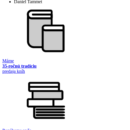
Daniel Tammet
Máme
35-ročnú tradíciu
predaja kníh