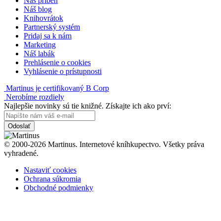
Náš príbeh
Náš blog
Knihovrátok
Partnerský systém
Pridaj sa k nám
Marketing
Náš labák
Prehlásenie o cookies
Vyhlásenie o prístupnosti
Martinus je certifikovaný B Corp
Nerobíme rozdiely
Najlepšie novinky sú tie knižné. Získajte ich ako prví:
Odoslať
© 2000-2026 Martinus. Internetové kníhkupectvo. Všetky práva
vyhradené.
Nastaviť cookies
Ochrana súkromia
Obchodné podmienky