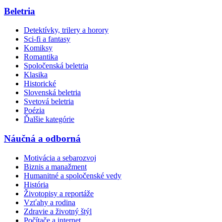
Beletria
Detektívky, trilery a horory
Sci-fi a fantasy
Komiksy
Romantika
Spoločenská beletria
Klasika
Historické
Slovenská beletria
Svetová beletria
Poézia
Ďalšie kategórie
Náučná a odborná
Motivácia a sebarozvoj
Biznis a manažment
Humanitné a spoločenské vedy
História
Životopisy a reportáže
Vzťahy a rodina
Zdravie a životný štýl
Počítače a internet