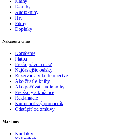
Knihy
E-knihy
Audioknihy
Hry
Filmy
Doplnky
Nakupujte u nás
Doručenie
Platba
Prečo práve u nás?
Najčastejšie otázky
Rezervácia v kníhkupectve
Ako čítať e-knihy
Ako počúvať audioknihy
Pre školy a knižnice
Reklamácie
Knihomoľský pomocník
Odstúpiť od zmluvy
Martinus
Kontakty