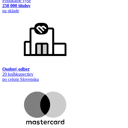
Ponúkame vyše
250 000 titulov
na sklade
Osobný odber
20 kníhkupectiev
po celom Slovensku