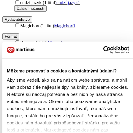
cudzí jazyk (1 titul)
cudzí jazyk
1
Ďalšie možnosti
Vydavateľstvo
Magicbox (1 titul)
Magicbox
1
Formát
Bluray (1 titul)
Bluray
1
Zúžiť výber
Zoradiť
Môžeme pracovať s cookies a kontaktnými údajmi?
Aby sme vedeli, ako sa na našom webe správate, a mohli
vám zobraziť tie najlepšie tipy na knihy, zbierame cookies.
Bestsellery
Niektoré sú naozaj potrebné a bez nich by naša stránka
Top hodnotené
vôbec nefungovala. Okrem toho používame analytické
Novinky
cookies, ktoré nám umožňujú zisťovať, ako náš web
Najdrahšie
Najlacnejšie
funguje, a stále ho pre vás zlepšovať. Personalizačné
Najvyššia zľava
cookies nám dovoľujú prispôsobovať stránku pre vašu
lepšiu orientáciu. Marketingové cookies nám zas