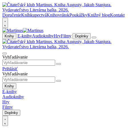
Doručenie
Kníhkupectvá
Knihovrátok
Poukážky
Knižný blog
Kontakt
E-knihy
Audioknihy
Hry
Filmy
Knihy
Doplnky
Vyhľadávanie
Prihlásiť
Vyhľadávanie
Knihy
E-knihy
Audioknihy
Hry
Filmy
Doplnky