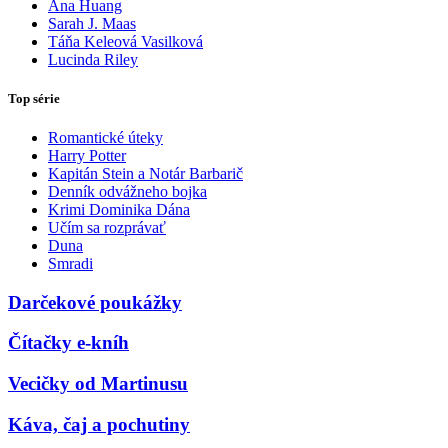
Ana Huang
Sarah J. Maas
Táňa Keleová Vasilková
Lucinda Riley
Top série
Romantické úteky
Harry Potter
Kapitán Stein a Notár Barbarič
Denník odvážneho bojka
Krimi Dominika Dána
Učím sa rozprávať
Duna
Smradi
Darčekové poukážky
Čítačky e-kníh
Vecičky od Martinusu
Káva, čaj a pochutiny