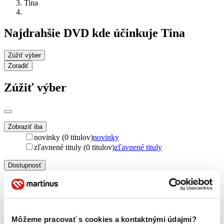
Tina
Najdrahšie DVD kde účinkuje Tina
Zúžiť výber
Zoradiť
Zúžiť výber
Zobraziť iba
novinky (0 titulov)
novinky
zľavnené tituly (0 titulov)
zľavnené tituly
Dostupnosť
na centrálnom sklade (0 titulov)
na centrálnom sklade
predpredaj (0 titulov)
predpredaj
pripravujeme (0 titulov)
pripravujeme
dostupná (bez vypredaných) (0 titulov)
dostupná (bez
vypredaných)
Môžeme pracovať s cookies a kontaktnými údajmi?