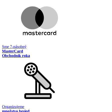
Sme 7-násobný
MasterCard
Obchodník roka
Organizujeme
množstvo besied