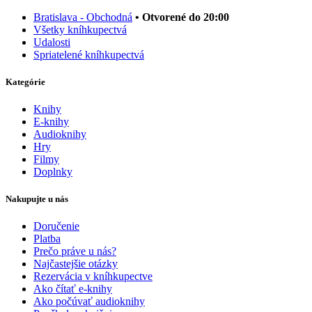
Bratislava - Obchodná
• Otvorené do 20:00
Všetky kníhkupectvá
Udalosti
Spriatelené kníhkupectvá
Kategórie
Knihy
E-knihy
Audioknihy
Hry
Filmy
Doplnky
Nakupujte u nás
Doručenie
Platba
Prečo práve u nás?
Najčastejšie otázky
Rezervácia v kníhkupectve
Ako čítať e-knihy
Ako počúvať audioknihy