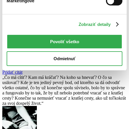
Marketingové
Použité filtre
Zrušiť filtre
DVD
dostupné
Nebol nájdený
žiadny titul
vyhovujúci zadaným podmienkam.
Zobraziť detaily
Skúste prosím zmeniť vyhľadávaný výraz.
Povoliť všetko
Chcete poradiť knihu?
Náš pomocník Sherlock vám ju s radosťou vypátra!
Odmietnuť
Knihomoľský pomocník
Pridať citát
Čo má cítiť? Kam má kráčať? Na koho sa hnevať? O čo sa
usilovať? Kde je ten jediný pevný bod, od ktorého sa dá odvodiť
všetko ostatné, čo by už konečne spolu súviselo, bolo by to správne
a fungovalo by to tak, že by už nebolo potrebné vracať sa z kratšej
cesty? Konečne sa nemusieť vracať z kratšej cesty, ako už toľkokrát
za svoj dospelý život.