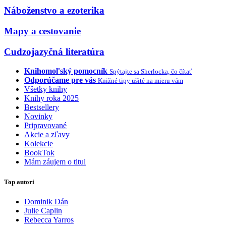
Náboženstvo a ezoterika
Mapy a cestovanie
Cudzojazyčná literatúra
Knihomoľský pomocník
Spýtajte sa Sherlocka, čo čítať
Odporúčame pre vás
Knižné tipy ušité na mieru vám
Všetky knihy
Knihy roka 2025
Bestsellery
Novinky
Pripravované
Akcie a zľavy
Kolekcie
BookTok
Mám záujem o titul
Top autori
Dominik Dán
Julie Caplin
Rebecca Yarros