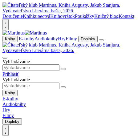
Doručenie
Kníhkupectvá
Knihovrátok
Poukážky
Knižný blog
Kontakt
E-knihy
Audioknihy
Hry
Filmy
Knihy
Doplnky
Vyhľadávanie
Prihlásiť
Vyhľadávanie
Knihy
E-knihy
Audioknihy
Hry
Filmy
Doplnky