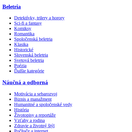
Beletria
Detektívky, trilery a horory
Sci-fi a fantasy
Komiksy
Romantika
Spoločenská beletria
Klasika
Historické
Slovenská beletria
Svetová beletria
Poézia
Ďalšie kategórie
Náučná a odborná
Motivácia a sebarozvoj
Biznis a manažment
Humanitné a spoločenské vedy
História
Životopisy a reportáže
Vzťahy a rodina
Zdravie a životný štýl
Počítače a internet