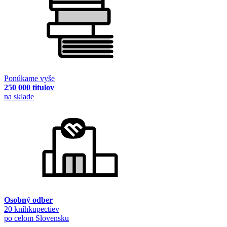
Ponúkame vyše
250 000 titulov
na sklade
Osobný odber
20 kníhkupectiev
po celom Slovensku