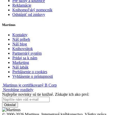
Pre školy a knižnice
Reklamácie
Knihomoľský pomocník
Odstúpiť od zmluvy
Martinus
Kontakty
Náš príbeh
Náš blog
Knihovrátok
Partnerský systém
Pridaj sa k nám
Marketing
Náš labák
Prehlásenie o cookies
Vyhlásenie o prístupnosti
Martinus je certifikovaný B Corp
Nerobíme rozdiely
Najlepšie novinky sú tie knižné. Získajte ich ako prví:
Odoslať
© 2000-2026 Martinus. Internetové kníhkupectvo. Všetky práva