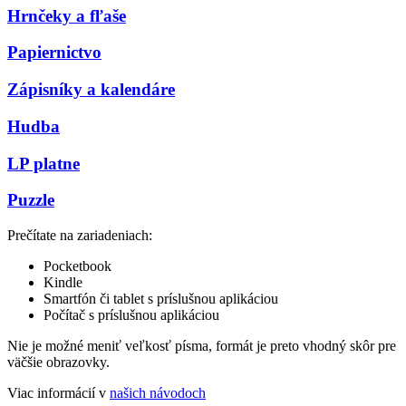
Hrnčeky a fľaše
Papiernictvo
Zápisníky a kalendáre
Hudba
LP platne
Puzzle
Prečítate na zariadeniach:
Pocketbook
Kindle
Smartfón či tablet s príslušnou aplikáciou
Počítač s príslušnou aplikáciou
Nie je možné meniť veľkosť písma, formát je preto vhodný skôr pre
väčšie obrazovky.
Viac informácií v
našich návodoch