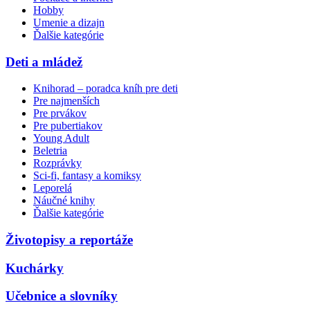
Hobby
Umenie a dizajn
Ďalšie kategórie
Deti a mládež
Knihorad – poradca kníh pre deti
Pre najmenších
Pre prvákov
Pre pubertiakov
Young Adult
Beletria
Rozprávky
Sci-fi, fantasy a komiksy
Leporelá
Náučné knihy
Ďalšie kategórie
Životopisy a reportáže
Kuchárky
Učebnice a slovníky