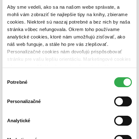
Nové / čítané
Aby sme vedeli, ako sa na našom webe správate, a
nová (0 titulov)
nová
mohli vám zobraziť tie najlepšie tipy na knihy, zbierame
čítaná (0 titulov)
čítaná
cookies. Niektoré sú naozaj potrebné a bez nich by naša
čítaná - výborný stav (0 titulov)
čítaná - výborný stav
stránka vôbec nefungovala. Okrem toho používame
čítaná - mierne opotrebovaná (0 titulov)
čítaná - mierne
opotrebovaná
analytické cookies, ktoré nám umožňujú zisťovať, ako
čítané verzie vypredaných kníh (0 titulov)
čítané verzie
náš web funguje, a stále ho pre vás zlepšovať.
vypredaných kníh
Personalizačné cookies nám dovoľujú prispôsobovať
stránku pre vašu lepšiu orientáciu. Marketingové cookies
Zúžiť výber
nám zas umožňujú zobrazenie relevantnej reklamy.
Zoradiť
Niektoré údaje zdieľame aj s tretími stranami. Veľmi by
Výber
nám pomohlo, keby sme mohli používať všetky tieto
Potrebné
súhlasu
cookies. Ďakujeme!
Personalizačné
Bestsellery
Top hodnotené
Novinky
Najdrahšie
Analytické
Najlacnejšie
Najvyššia zľava