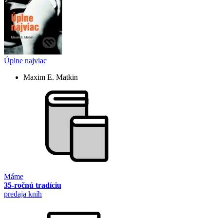
Úplne najviac
Maxim E. Matkin
Máme
35-ročnú tradíciu
predaja kníh