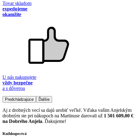
Tovar skladom
expedujeme
okamžite
U nás nakupujete
vždy bezpečne
a s dôverou
Predchádzajúce
Ďalšie
Aj z drobných vecí sa dajú urobiť veľké. Vďaka vašim Anjelským
drobným ste pri nákupoch na Martinuse darovali už
1 501 609,00 €
na Dobrého Anjela
. Ďakujeme!
Kníhkupectvá