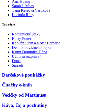
Ana Huang
Sarah J. Maas
Táňa Keleová Vasilková
Lucinda Riley
Top série
Romantické úteky
Harry Potter
Kapitán Stein a Notár Barbarič
Denník odvážneho bojka
Krimi Dominika Dána
Učím sa rozprávať
Duna
Smradi
Darčekové poukážky
Čítačky e-kníh
Vecičky od Martinusu
Káva, čaj a pochutiny