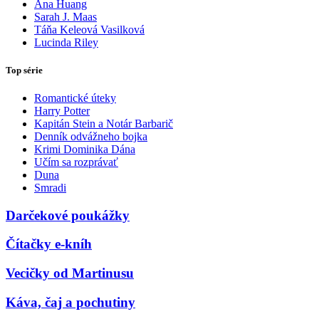
Ana Huang
Sarah J. Maas
Táňa Keleová Vasilková
Lucinda Riley
Top série
Romantické úteky
Harry Potter
Kapitán Stein a Notár Barbarič
Denník odvážneho bojka
Krimi Dominika Dána
Učím sa rozprávať
Duna
Smradi
Darčekové poukážky
Čítačky e-kníh
Vecičky od Martinusu
Káva, čaj a pochutiny