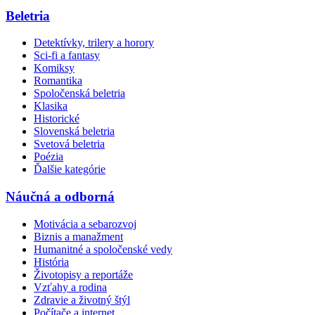
Beletria
Detektívky, trilery a horory
Sci-fi a fantasy
Komiksy
Romantika
Spoločenská beletria
Klasika
Historické
Slovenská beletria
Svetová beletria
Poézia
Ďalšie kategórie
Náučná a odborná
Motivácia a sebarozvoj
Biznis a manažment
Humanitné a spoločenské vedy
História
Životopisy a reportáže
Vzťahy a rodina
Zdravie a životný štýl
Počítače a internet