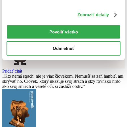
Použité filtre
Zrušiť filtre
Zobraziť detaily
DVD
dostupné
Nebol nájdený
žiadny titul
vyhovujúci zadaným podmienkam.
Skúste prosím zmeniť vyhľadávaný výraz.
Povoliť všetko
Chcete poradiť knihu?
Odmietnuť
Náš pomocník Sherlock vám ju s radosťou vypátra!
Knihomoľský pomocník
Pridať citát
Kto nemá strach, nie je viac človekom. Nemusíš sa zaň hanbiť, ani
skrývať ho. Človek, ktorý ukazuje svoj strach a slzy rovnako hrdo
ako svoj smiech a veselé oči, si zaslúži obdiv.