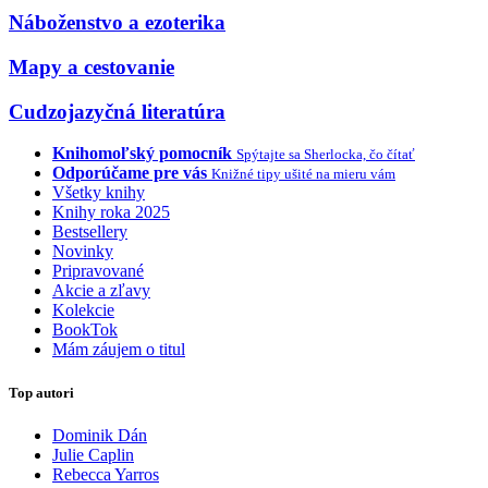
Náboženstvo a ezoterika
Mapy a cestovanie
Cudzojazyčná literatúra
Knihomoľský pomocník
Spýtajte sa Sherlocka, čo čítať
Odporúčame pre vás
Knižné tipy ušité na mieru vám
Všetky knihy
Knihy roka 2025
Bestsellery
Novinky
Pripravované
Akcie a zľavy
Kolekcie
BookTok
Mám záujem o titul
Top autori
Dominik Dán
Julie Caplin
Rebecca Yarros