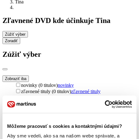
Tina
Zľavnené DVD kde účinkuje Tina
Zúžiť výber
Zoradiť
Zúžiť výber
Zobraziť iba
novinky (0 titulov)
novinky
zľavnené tituly (0 titulov)
zľavnené tituly
Dostupnosť
na centrálnom sklade (0 titulov)
na centrálnom sklade
predpredaj (0 titulov)
predpredaj
pripravujeme (0 titulov)
pripravujeme
Môžeme pracovať s cookies a kontaktnými údajmi?
dostupná (bez vypredaných) (0 titulov)
dostupná (bez
vypredaných)
Aby sme vedeli, ako sa na našom webe správate, a