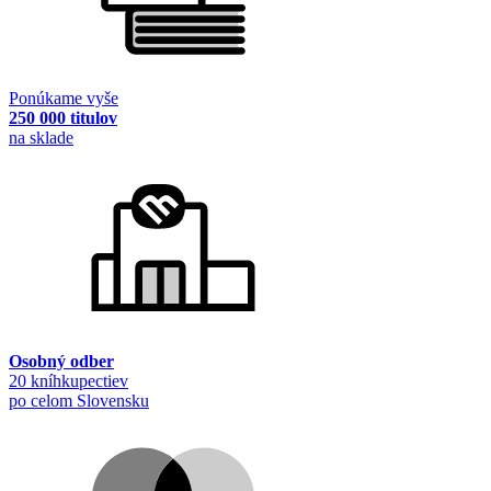
Ponúkame vyše
250 000 titulov
na sklade
Osobný odber
20 kníhkupectiev
po celom Slovensku