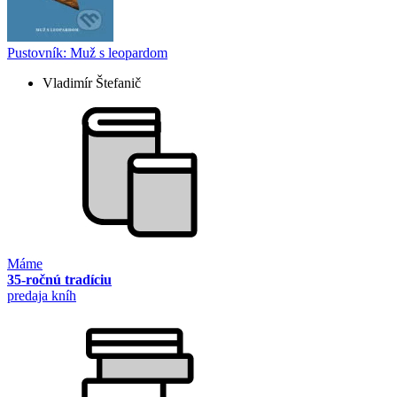
Pustovník: Muž s leopardom
Vladimír Štefanič
Máme
35-ročnú tradíciu
predaja kníh