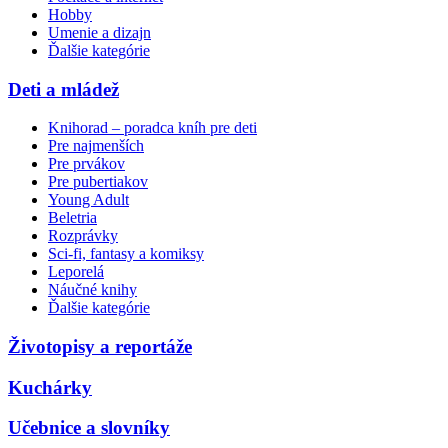
Hobby
Umenie a dizajn
Ďalšie kategórie
Deti a mládež
Knihorad – poradca kníh pre deti
Pre najmenších
Pre prvákov
Pre pubertiakov
Young Adult
Beletria
Rozprávky
Sci-fi, fantasy a komiksy
Leporelá
Náučné knihy
Ďalšie kategórie
Životopisy a reportáže
Kuchárky
Učebnice a slovníky