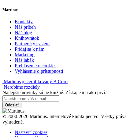
Martinus
Kontakty
Náš príbeh
Náš blog
Knihovrátok
Partnerský systém
Pridaj sa k nám
Marketing
Náš labák
Prehlásenie o cookies
Vyhlásenie o prístupnosti
Martinus je certifikovaný B Corp
Nerobíme rozdiely
Najlepšie novinky sú tie knižné. Získajte ich ako prví:
Odoslať
© 2000-2026 Martinus. Internetové kníhkupectvo. Všetky práva
vyhradené.
Nastaviť cookies