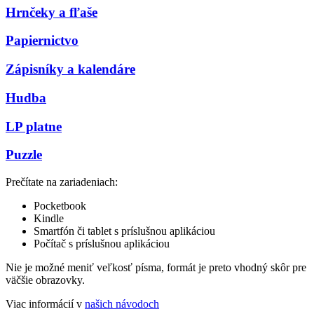
Hrnčeky a fľaše
Papiernictvo
Zápisníky a kalendáre
Hudba
LP platne
Puzzle
Prečítate na zariadeniach:
Pocketbook
Kindle
Smartfón či tablet s príslušnou aplikáciou
Počítač s príslušnou aplikáciou
Nie je možné meniť veľkosť písma, formát je preto vhodný skôr pre
väčšie obrazovky.
Viac informácií v
našich návodoch