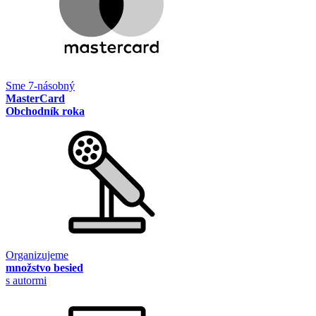
Sme 7-násobný
MasterCard
Obchodník roka
Organizujeme
množstvo besied
s autormi