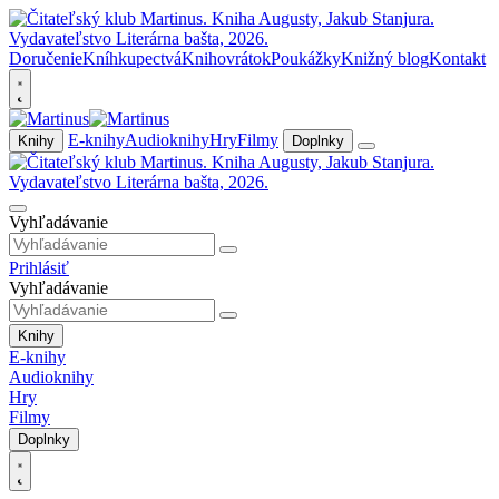
Doručenie
Kníhkupectvá
Knihovrátok
Poukážky
Knižný blog
Kontakt
E-knihy
Audioknihy
Hry
Filmy
Knihy
Doplnky
Vyhľadávanie
Prihlásiť
Vyhľadávanie
Knihy
E-knihy
Audioknihy
Hry
Filmy
Doplnky