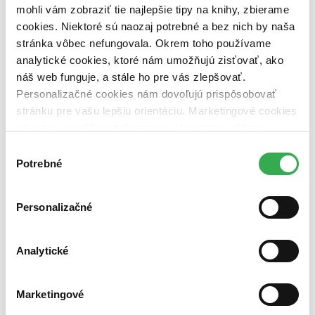
mohli vám zobraziť tie najlepšie tipy na knihy, zbierame
Nové / čítané
cookies. Niektoré sú naozaj potrebné a bez nich by naša
nová (0 titulov)
nová
čítaná (0 titulov)
čítaná
stránka vôbec nefungovala. Okrem toho používame
čítaná - výborný stav (0 titulov)
čítaná - výborný stav
analytické cookies, ktoré nám umožňujú zisťovať, ako
čítaná - mierne opotrebovaná (0 titulov)
čítaná - mierne
náš web funguje, a stále ho pre vás zlepšovať.
opotrebovaná
Personalizačné cookies nám dovoľujú prispôsobovať
čítané verzie vypredaných kníh (0 titulov)
čítané verzie
vypredaných kníh
stránku pre vašu lepšiu orientáciu. Marketingové cookies
nám zas umožňujú zobrazenie relevantnej reklamy.
Zúžiť výber
Niektoré údaje zdieľame aj s tretími stranami. Veľmi by
Výber
Zoradiť
nám pomohlo, keby sme mohli používať všetky tieto
Potrebné
súhlasu
cookies. Ďakujeme!
Personalizačné
Bestsellery
Top hodnotené
Analytické
Novinky
Najdrahšie
Najlacnejšie
Najvyššia zľava
Marketingové