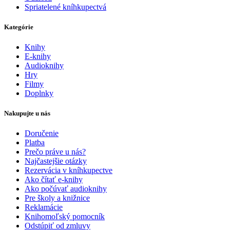
Spriatelené kníhkupectvá
Kategórie
Knihy
E-knihy
Audioknihy
Hry
Filmy
Doplnky
Nakupujte u nás
Doručenie
Platba
Prečo práve u nás?
Najčastejšie otázky
Rezervácia v kníhkupectve
Ako čítať e-knihy
Ako počúvať audioknihy
Pre školy a knižnice
Reklamácie
Knihomoľský pomocník
Odstúpiť od zmluvy