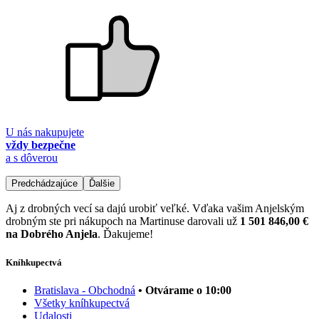
U nás nakupujete
vždy bezpečne
a s dôverou
Predchádzajúce
Ďalšie
Aj z drobných vecí sa dajú urobiť veľké. Vďaka vašim Anjelským
drobným ste pri nákupoch na Martinuse darovali už
1 501 846,00 €
na Dobrého Anjela
. Ďakujeme!
Kníhkupectvá
Bratislava - Obchodná
• Otvárame o 10:00
Všetky kníhkupectvá
Udalosti