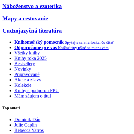
Náboženstvo a ezoterika
Mapy a cestovanie
Cudzojazyčná literatúra
Knihomoľský pomocník
Spýtajte sa Sherlocka, čo čítať
Odporúčame pre vás
Knižné tipy ušité na mieru vám
Všetky knihy
Knihy roka 2025
Bestsellery
Novinky
Pripravované
Akcie a zľavy
Kolekcie
Knihy s podporou FPU
Mám záujem o titul
Top autori
Dominik Dán
Julie Caplin
Rebecca Yarros