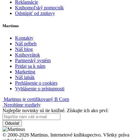
Reklamácie
Knihomoľský pomocník
Odstúpiť od zmluvy
Martinus
Kontakty
Náš príbeh
Náš blog
Knihovrátok
Partnerský systém
Pridaj sa k nám
Marketing
Náš labák
Prehlásenie o cookies
Vyhlásenie o prístupnosti
Martinus je certifikovaný B Corp
Nerobíme rozdiely
Najlepšie novinky sú tie knižné. Získajte ich ako prví:
Odoslať
© 2000-2026 Martinus. Internetové kníhkupectvo. Všetky práva