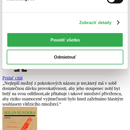
Použité filtre
Zrušiť filtre
dostupné
Zobraziť detaily
Nebol nájdený
žiadny titul
vyhovujúci zadaným podmienkam.
Skúste prosím zmeniť vyhľadávaný výraz.
Povoliť všetko
Chcete poradiť knihu?
Odmietnuť
Náš pomocník Sherlock vám ju s radosťou vypátra!
Knihomoľský pomocník
Pridať citát
Nejlepší možný z pokrokových názoru je ten,který má v sobě
dostatečnou dávku provokatívnosti, aby jeho stoupenec nohl byt
hrdý na svou odlišnost,ale přitahuje i takové množství přivržencu,
aby riziko osamocené vyjimečnosti bylo hned zažehnáno hlasitým
souhlasem vítězicího množství.