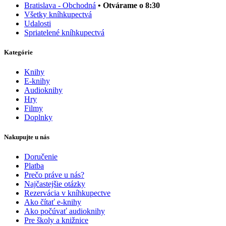
Bratislava - Obchodná
• Otvárame o 8:30
Všetky kníhkupectvá
Udalosti
Spriatelené kníhkupectvá
Kategórie
Knihy
E-knihy
Audioknihy
Hry
Filmy
Doplnky
Nakupujte u nás
Doručenie
Platba
Prečo práve u nás?
Najčastejšie otázky
Rezervácia v kníhkupectve
Ako čítať e-knihy
Ako počúvať audioknihy
Pre školy a knižnice