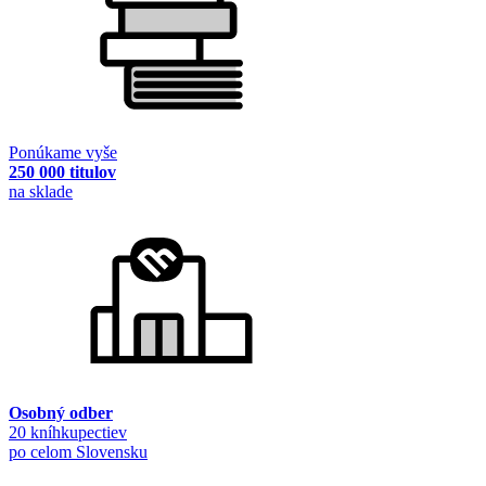
Ponúkame vyše
250 000 titulov
na sklade
Osobný odber
20 kníhkupectiev
po celom Slovensku