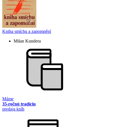
Kniha smíchu a zapomnění
Milan Kundera
Máme
35-ročnú tradíciu
predaja kníh