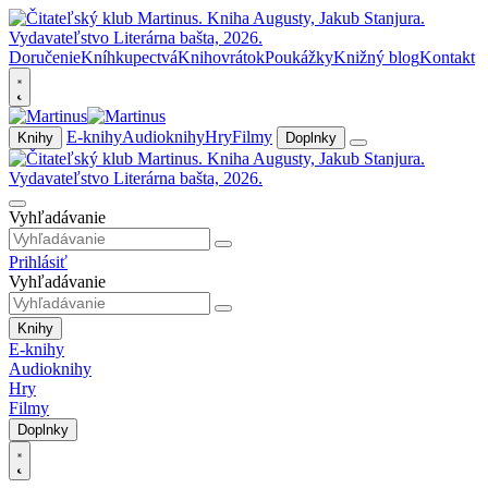
Doručenie
Kníhkupectvá
Knihovrátok
Poukážky
Knižný blog
Kontakt
E-knihy
Audioknihy
Hry
Filmy
Knihy
Doplnky
Vyhľadávanie
Prihlásiť
Vyhľadávanie
Knihy
E-knihy
Audioknihy
Hry
Filmy
Doplnky