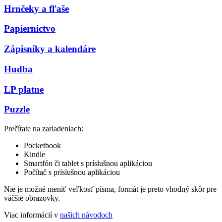
Hrnčeky a fľaše
Papiernictvo
Zápisníky a kalendáre
Hudba
LP platne
Puzzle
Prečítate na zariadeniach:
Pocketbook
Kindle
Smartfón či tablet s príslušnou aplikáciou
Počítač s príslušnou aplikáciou
Nie je možné meniť veľkosť písma, formát je preto vhodný skôr pre
väčšie obrazovky.
Viac informácií v
našich návodoch