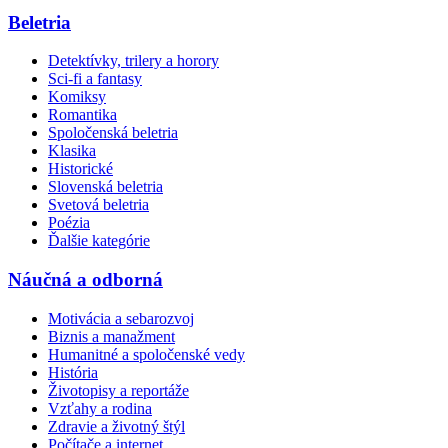
Beletria
Detektívky, trilery a horory
Sci-fi a fantasy
Komiksy
Romantika
Spoločenská beletria
Klasika
Historické
Slovenská beletria
Svetová beletria
Poézia
Ďalšie kategórie
Náučná a odborná
Motivácia a sebarozvoj
Biznis a manažment
Humanitné a spoločenské vedy
História
Životopisy a reportáže
Vzťahy a rodina
Zdravie a životný štýl
Počítače a internet