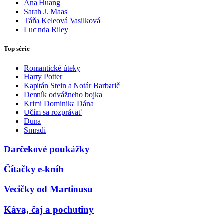
Ana Huang
Sarah J. Maas
Táňa Keleová Vasilková
Lucinda Riley
Top série
Romantické úteky
Harry Potter
Kapitán Stein a Notár Barbarič
Denník odvážneho bojka
Krimi Dominika Dána
Učím sa rozprávať
Duna
Smradi
Darčekové poukážky
Čítačky e-kníh
Vecičky od Martinusu
Káva, čaj a pochutiny