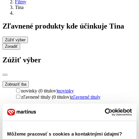
Filmy
Tina
Zľavnené produkty kde účinkuje Tina
Zúžiť výber
Zoradiť
Zúžiť výber
Zobraziť iba
novinky (0 titulov)
novinky
zľavnené tituly (0 titulov)
zľavnené tituly
Dostupnosť
na centrálnom sklade (0 titulov)
na centrálnom sklade
predpredaj (0 titulov)
predpredaj
pripravujeme (0 titulov)
pripravujeme
dostupná (bez vypredaných) (0 titulov)
dostupná (bez
Môžeme pracovať s cookies a kontaktnými údajmi?
vypredaných)