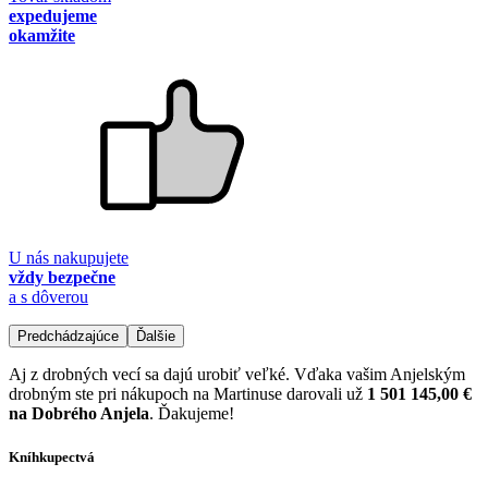
expedujeme
okamžite
U nás nakupujete
vždy bezpečne
a s dôverou
Predchádzajúce
Ďalšie
Aj z drobných vecí sa dajú urobiť veľké. Vďaka vašim Anjelským
drobným ste pri nákupoch na Martinuse darovali už
1 501 145,00 €
na Dobrého Anjela
. Ďakujeme!
Kníhkupectvá