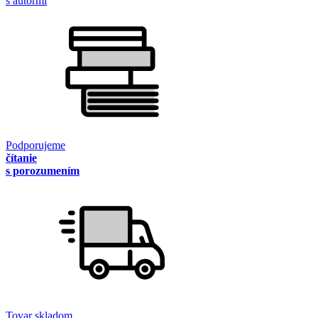
s autormi
Podporujeme
čítanie
s porozumením
Tovar skladom