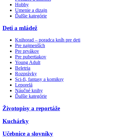
Hobby
Umenie a dizajn
Ďalšie kategórie
Deti a mládež
Knihorad – poradca kníh pre deti
Pre najmenších
Pre prvákov
Pre pubertiakov
Young Adult
Beletria
Rozprávky
Sci-fi, fantasy a komiksy
Leporelá
Náučné knihy
Ďalšie kategórie
Životopisy a reportáže
Kuchárky
Učebnice a slovníky