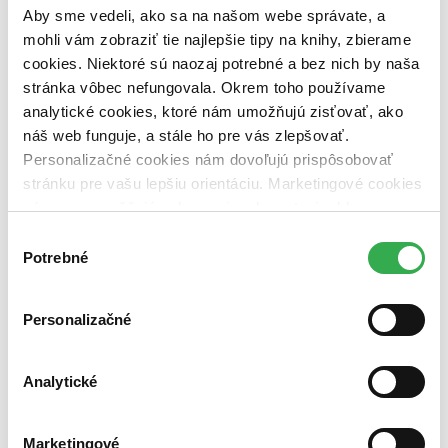
Aby sme vedeli, ako sa na našom webe správate, a
Nové / čítané
mohli vám zobraziť tie najlepšie tipy na knihy, zbierame
nová (0 titulov)
nová
cookies. Niektoré sú naozaj potrebné a bez nich by naša
čítaná (0 titulov)
čítaná
stránka vôbec nefungovala. Okrem toho používame
čítaná - výborný stav (0 titulov)
čítaná - výborný stav
analytické cookies, ktoré nám umožňujú zisťovať, ako
čítaná - mierne opotrebovaná (0 titulov)
čítaná - mierne
opotrebovaná
náš web funguje, a stále ho pre vás zlepšovať.
čítané verzie vypredaných kníh (0 titulov)
čítané verzie
Personalizačné cookies nám dovoľujú prispôsobovať
vypredaných kníh
stránku pre vašu lepšiu orientáciu. Marketingové cookies
nám zas umožňujú zobrazenie relevantnej reklamy.
Zúžiť výber
Niektoré údaje zdieľame aj s tretími stranami. Veľmi by
Výber
Zoradiť
nám pomohlo, keby sme mohli používať všetky tieto
Potrebné
súhlasu
cookies. Ďakujeme!
Personalizačné
Bestsellery
Top hodnotené
Analytické
Novinky
Najdrahšie
Najlacnejšie
Najvyššia zľava
Marketingové