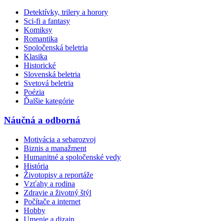
Detektívky, trilery a horory
Sci-fi a fantasy
Komiksy
Romantika
Spoločenská beletria
Klasika
Historické
Slovenská beletria
Svetová beletria
Poézia
Ďalšie kategórie
Náučná a odborná
Motivácia a sebarozvoj
Biznis a manažment
Humanitné a spoločenské vedy
História
Životopisy a reportáže
Vzťahy a rodina
Zdravie a životný štýl
Počítače a internet
Hobby
Umenie a dizajn