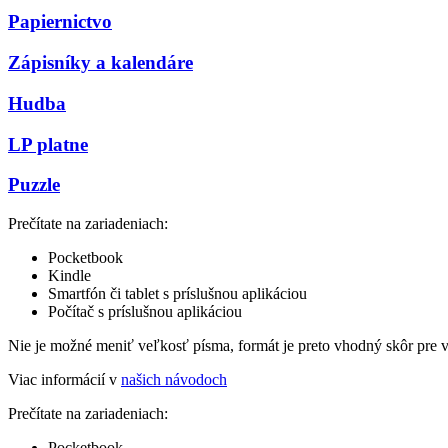
Papiernictvo
Zápisníky a kalendáre
Hudba
LP platne
Puzzle
Prečítate na zariadeniach:
Pocketbook
Kindle
Smartfón či tablet s príslušnou aplikáciou
Počítač s príslušnou aplikáciou
Nie je možné meniť veľkosť písma, formát je preto vhodný skôr pre 
Viac informácií v
našich návodoch
Prečítate na zariadeniach:
Pocketbook