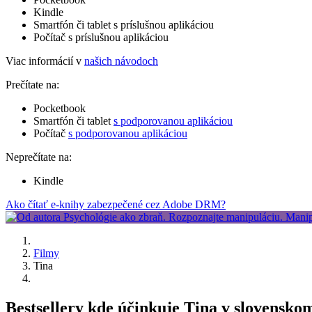
Kindle
Smartfón či tablet s príslušnou aplikáciou
Počítač s príslušnou aplikáciou
Viac informácií v
našich návodoch
Prečítate na:
Pocketbook
Smartfón či tablet
s podporovanou aplikáciou
Počítač
s podporovanou aplikáciou
Neprečítate na:
Kindle
Ako čítať e-knihy zabezpečené cez Adobe DRM?
Filmy
Tina
Bestsellery kde účinkuje Tina v slovensko