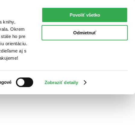
Povoliť všetko
a knihy,
ovala. Okrem
Odmietnuť
stále ho pre
u orientáciu.
dieľame aj s
Ďakujeme!
ngové
Zobraziť detaily