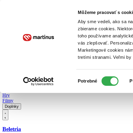
Doručenie
Kníhkupectvá
Knihovrátok
Poukážky
Knižný blog
Kontakt
Môžeme pracovať s cooki
Aby sme vedeli, ako sa na 
zbierame cookies. Niektor
E-knihy
Audioknihy
Hry
Filmy
Knihy
Doplnky
toho používame analytické
vás zlepšovať. Personaliz
Vyhľadávanie
Marketingové cookies nám 
tretími stranami. Veľmi b
Prihlásiť
Vyhľadávanie
Výber
Knihy
Potrebné
P
súhlasu
E-knihy
Audioknihy
Hry
Filmy
Doplnky
Beletria