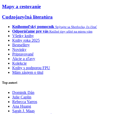
Mapy a cestovanie
Cudzojazyčná literatúra
Knihomoľský pomocník
Spýtajte sa Sherlocka, čo čítať
Odporúčame pre vás
Knižné tipy ušité na mieru vám
Všetky knihy
Knihy roka 2025
Bestsellery
Novinky
Pripravované
Akcie a zľavy
Kolekcie
Knihy s podporou FPU
Mám záujem o titul
Top autori
Dominik Dán
Julie Caplin
Rebecca Yarros
Ana Huang
Sarah J. Maas