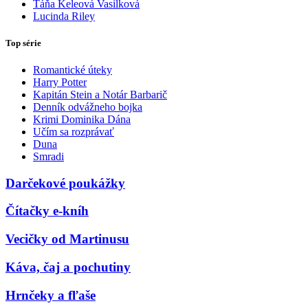
Táňa Keleová Vasilková
Lucinda Riley
Top série
Romantické úteky
Harry Potter
Kapitán Stein a Notár Barbarič
Denník odvážneho bojka
Krimi Dominika Dána
Učím sa rozprávať
Duna
Smradi
Darčekové poukážky
Čítačky e-kníh
Vecičky od Martinusu
Káva, čaj a pochutiny
Hrnčeky a fľaše