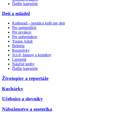
Ďalšie kategórie
Deti a mládež
Knihorad – poradca kníh pre deti
Pre najmenších
Pre prvákov
Pre pubertiakov
Young Adult
Beletria
Rozprávky
Sci-fi, fantasy a komiksy
Leporelá
Náučné knihy
Ďalšie kategórie
Životopisy a reportáže
Kuchárky
Učebnice a slovníky
Náboženstvo a ezoterika