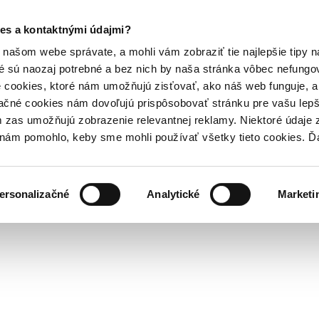
es a kontaktnými údajmi?
našom webe správate, a mohli vám zobraziť tie najlepšie tipy n
é sú naozaj potrebné a bez nich by naša stránka vôbec nefung
 cookies, ktoré nám umožňujú zisťovať, ako náš web funguje, a 
ačné cookies nám dovoľujú prispôsobovať stránku pre vašu lepši
zas umožňujú zobrazenie relevantnej reklamy. Niektoré údaje z
y nám pomohlo, keby sme mohli používať všetky tieto cookies. 
ersonalizačné
Analytické
Marketi