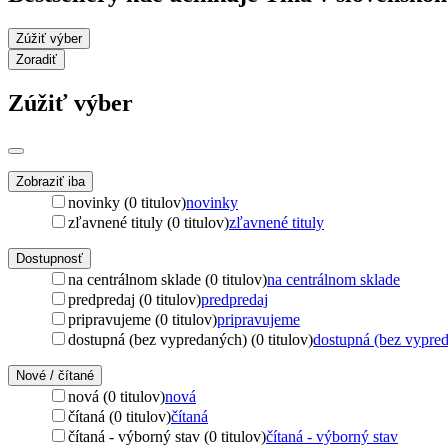
Zúžiť výber
Zoradiť
Zúžiť výber
Zobraziť iba
novinky (0 titulov)
novinky
zľavnené tituly (0 titulov)
zľavnené tituly
Dostupnosť
na centrálnom sklade (0 titulov)
na centrálnom sklade
predpredaj (0 titulov)
predpredaj
pripravujeme (0 titulov)
pripravujeme
dostupná (bez vypredaných) (0 titulov)
dostupná (bez vypre
Nové / čítané
nová (0 titulov)
nová
čítaná (0 titulov)
čítaná
čítaná - výborný stav (0 titulov)
čítaná - výborný stav