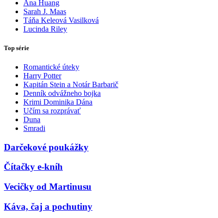
Ana Huang
Sarah J. Maas
Táňa Keleová Vasilková
Lucinda Riley
Top série
Romantické úteky
Harry Potter
Kapitán Stein a Notár Barbarič
Denník odvážneho bojka
Krimi Dominika Dána
Učím sa rozprávať
Duna
Smradi
Darčekové poukážky
Čítačky e-kníh
Vecičky od Martinusu
Káva, čaj a pochutiny