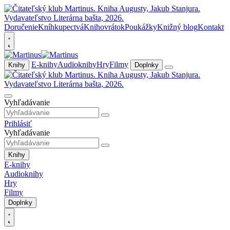
Doručenie
Kníhkupectvá
Knihovrátok
Poukážky
Knižný blog
Kontakt
E-knihy
Audioknihy
Hry
Filmy
Knihy
Doplnky
Vyhľadávanie
Prihlásiť
Vyhľadávanie
Knihy
E-knihy
Audioknihy
Hry
Filmy
Doplnky