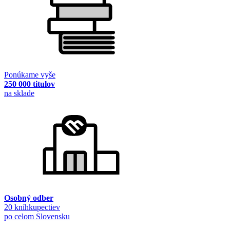
Ponúkame vyše
250 000 titulov
na sklade
Osobný odber
20 kníhkupectiev
po celom Slovensku