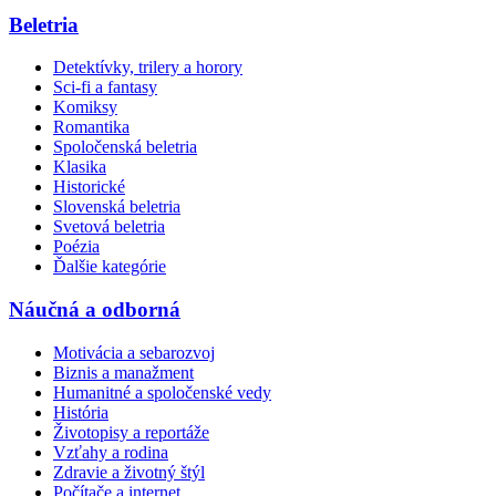
Beletria
Detektívky, trilery a horory
Sci-fi a fantasy
Komiksy
Romantika
Spoločenská beletria
Klasika
Historické
Slovenská beletria
Svetová beletria
Poézia
Ďalšie kategórie
Náučná a odborná
Motivácia a sebarozvoj
Biznis a manažment
Humanitné a spoločenské vedy
História
Životopisy a reportáže
Vzťahy a rodina
Zdravie a životný štýl
Počítače a internet