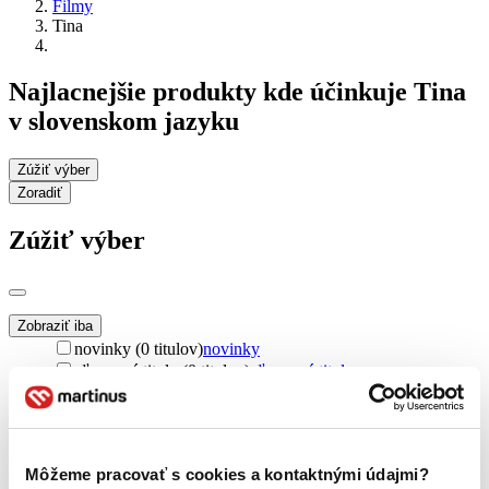
Filmy
Tina
Najlacnejšie produkty kde účinkuje Tina
v slovenskom jazyku
Zúžiť výber
Zoradiť
Zúžiť výber
Zobraziť iba
novinky (0 titulov)
novinky
zľavnené tituly (0 titulov)
zľavnené tituly
Dostupnosť
na centrálnom sklade (0 titulov)
na centrálnom sklade
predpredaj (0 titulov)
predpredaj
Môžeme pracovať s cookies a kontaktnými údajmi?
pripravujeme (0 titulov)
pripravujeme