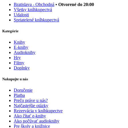
Bratislava - Obchodná
• Otvorené do 20:00
Všetky kníhkupectvá
Udalosti
Spriatelené kníhkupectvá
Kategórie
Knihy
E-knihy
Audioknihy
Hry
Filmy
Doplnky
Nakupujte u nás
Doručenie
Platba
Prečo práve u nás?
Najčastejšie otázky
Rezervácia v kníhkupectve
Ako čítať e-knihy
Ako počúvať audioknihy
Pre školy a knižnice