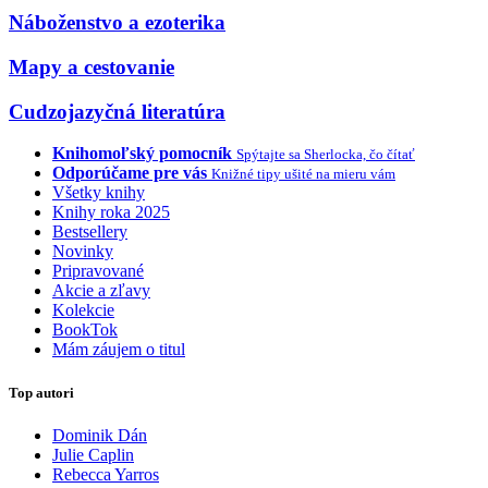
Náboženstvo a ezoterika
Mapy a cestovanie
Cudzojazyčná literatúra
Knihomoľský pomocník
Spýtajte sa Sherlocka, čo čítať
Odporúčame pre vás
Knižné tipy ušité na mieru vám
Všetky knihy
Knihy roka 2025
Bestsellery
Novinky
Pripravované
Akcie a zľavy
Kolekcie
BookTok
Mám záujem o titul
Top autori
Dominik Dán
Julie Caplin
Rebecca Yarros