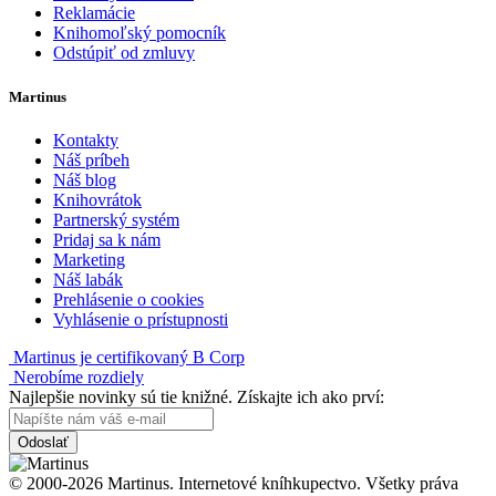
Reklamácie
Knihomoľský pomocník
Odstúpiť od zmluvy
Martinus
Kontakty
Náš príbeh
Náš blog
Knihovrátok
Partnerský systém
Pridaj sa k nám
Marketing
Náš labák
Prehlásenie o cookies
Vyhlásenie o prístupnosti
Martinus je certifikovaný B Corp
Nerobíme rozdiely
Najlepšie novinky sú tie knižné. Získajte ich ako prví:
Odoslať
© 2000-2026 Martinus. Internetové kníhkupectvo. Všetky práva