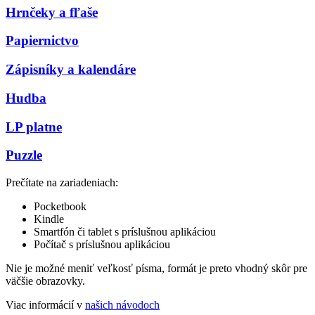
Hrnčeky a fľaše
Papiernictvo
Zápisníky a kalendáre
Hudba
LP platne
Puzzle
Prečítate na zariadeniach:
Pocketbook
Kindle
Smartfón či tablet s príslušnou aplikáciou
Počítač s príslušnou aplikáciou
Nie je možné meniť veľkosť písma, formát je preto vhodný skôr pre
väčšie obrazovky.
Viac informácií v
našich návodoch