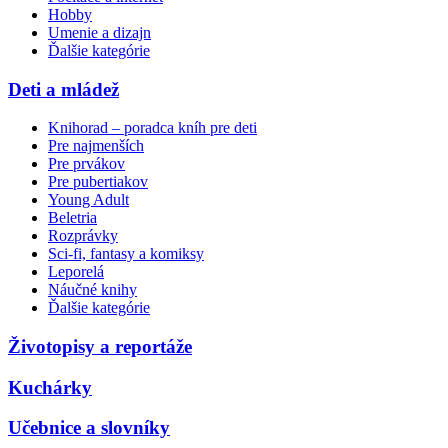
Hobby
Umenie a dizajn
Ďalšie kategórie
Deti a mládež
Knihorad – poradca kníh pre deti
Pre najmenších
Pre prvákov
Pre pubertiakov
Young Adult
Beletria
Rozprávky
Sci-fi, fantasy a komiksy
Leporelá
Náučné knihy
Ďalšie kategórie
Životopisy a reportáže
Kuchárky
Učebnice a slovníky