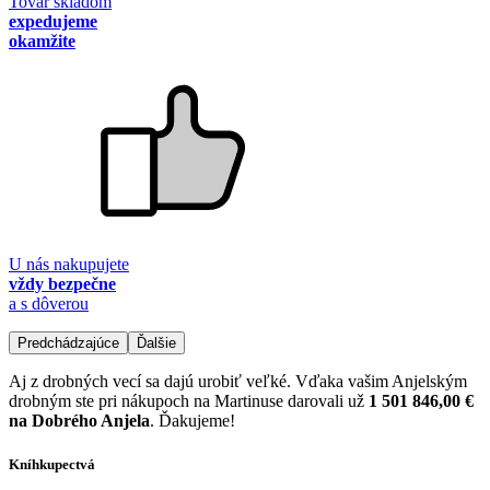
Tovar skladom
expedujeme
okamžite
U nás nakupujete
vždy bezpečne
a s dôverou
Predchádzajúce
Ďalšie
Aj z drobných vecí sa dajú urobiť veľké. Vďaka vašim Anjelským
drobným ste pri nákupoch na Martinuse darovali už
1 501 846,00 €
na Dobrého Anjela
. Ďakujeme!
Kníhkupectvá