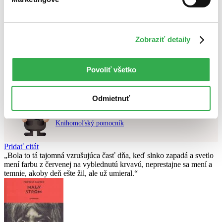
Najvyššia zľava
Použité filtre
Zobraziť detaily
Zrušiť filtre
V slovenskom jazyku
dostupné
Nebol nájdený
žiadny titul
vyhovujúci zadaným podmienkam.
Skúste prosím zmeniť vyhľadávaný výraz.
Povoliť všetko
Odmietnuť
Chcete poradiť knihu?
Náš pomocník Sherlock vám ju s radosťou vypátra!
Knihomoľský pomocník
Pridať citát
Bola to tá tajomná vzrušujúca časť dňa, keď slnko zapadá a svetlo
mení farbu z červenej na vyblednutú krvavú, neprestajne sa mení a
temnie, akoby deň ešte žil, ale už umieral.