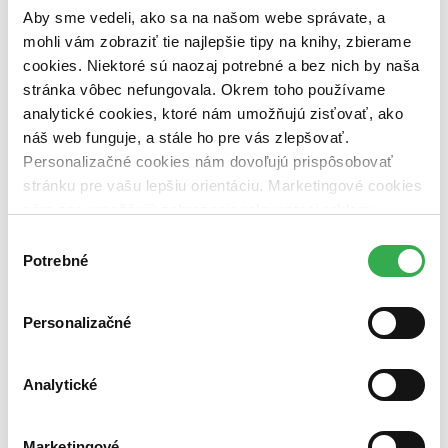
dostupná (bez vypredaných) (0 titulov)
dostupná (bez
Aby sme vedeli, ako sa na našom webe správate, a
vypredaných)
mohli vám zobraziť tie najlepšie tipy na knihy, zbierame
Nové / čítané
cookies. Niektoré sú naozaj potrebné a bez nich by naša
nová (0 titulov)
nová
stránka vôbec nefungovala. Okrem toho používame
čítaná (0 titulov)
čítaná
analytické cookies, ktoré nám umožňujú zisťovať, ako
čítaná - výborný stav (0 titulov)
čítaná - výborný stav
náš web funguje, a stále ho pre vás zlepšovať.
čítaná - mierne opotrebovaná (0 titulov)
čítaná - mierne
opotrebovaná
Personalizačné cookies nám dovoľujú prispôsobovať
čítané verzie vypredaných kníh (0 titulov)
čítané verzie
stránku pre vašu lepšiu orientáciu. Marketingové cookies
vypredaných kníh
nám zas umožňujú zobrazenie relevantnej reklamy.
Niektoré údaje zdieľame aj s tretími stranami. Veľmi by
Zúžiť výber
Výber
nám pomohlo, keby sme mohli používať všetky tieto
Potrebné
súhlasu
Zoradiť
cookies. Ďakujeme!
Personalizačné
Bestsellery
Analytické
Top hodnotené
Novinky
Najdrahšie
Najlacnejšie
Marketingové