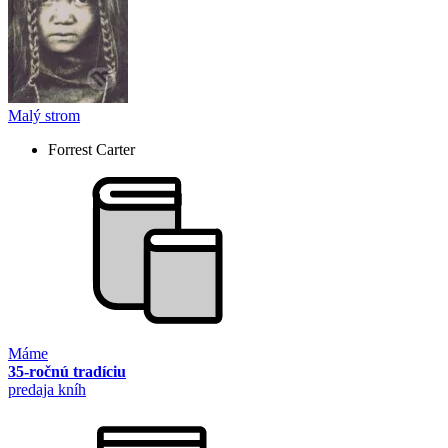
Malý strom
Forrest Carter
Máme
35-ročnú tradíciu
predaja kníh