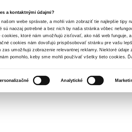
es a kontaktnými údajmi?
našom webe správate, a mohli vám zobraziť tie najlepšie tipy n
é sú naozaj potrebné a bez nich by naša stránka vôbec nefung
 cookies, ktoré nám umožňujú zisťovať, ako náš web funguje, a 
ačné cookies nám dovoľujú prispôsobovať stránku pre vašu lepši
zas umožňujú zobrazenie relevantnej reklamy. Niektoré údaje z
y nám pomohlo, keby sme mohli používať všetky tieto cookies. 
ersonalizačné
Analytické
Marketi