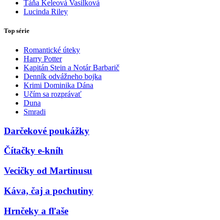
Táňa Keleová Vasilková
Lucinda Riley
Top série
Romantické úteky
Harry Potter
Kapitán Stein a Notár Barbarič
Denník odvážneho bojka
Krimi Dominika Dána
Učím sa rozprávať
Duna
Smradi
Darčekové poukážky
Čítačky e-kníh
Vecičky od Martinusu
Káva, čaj a pochutiny
Hrnčeky a fľaše