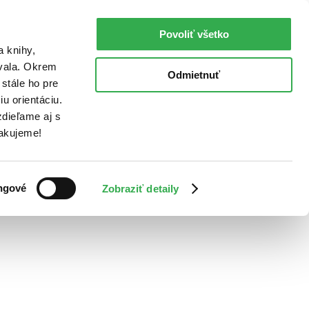
Povoliť všetko
a knihy,
ovala. Okrem
Odmietnuť
stále ho pre
u orientáciu.
dieľame aj s
Ďakujeme!
ngové
Zobraziť detaily