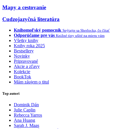
Mapy a cestovanie
Cudzojazyčná literatúra
Knihomoľský pomocník
Spýtajte sa Sherlocka, čo čítať
Odporúčame pre vás
Knižné tipy ušité na mieru vám
Všetky knihy
Knihy roka 2025
Bestsellery
Novinky
Pripravované
Akcie a zľavy
Kolekcie
BookTok
Mám záujem o titul
Top autori
Dominik Dán
Julie Caplin
Rebecca Yarros
Ana Huang
Sarah J. Maas