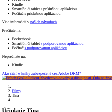
Kindle
Smartfón či tablet s príslušnou aplikáciou
Počítač s príslušnou aplikáciou
Viac informácií v
našich návodoch
Prečítate na:
Pocketbook
Smartfón či tablet
s podporovanou aplikáciou
Počítač
s podporovanou aplikáciou
Neprečítate na:
Kindle
Ako čítať e-knihy zabezpečené cez Adobe DRM?
Filmy
Tina
Účinkuje Tina