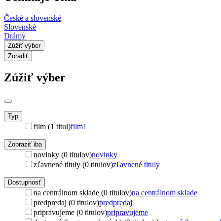
České a slovenské
Slovenské
Drámy
Zúžiť výber
Zoradiť
Zúžiť výber
Typ
film (1 titul)
film
1
Zobraziť iba
novinky (0 titulov)
novinky
zľavnené tituly (0 titulov)
zľavnené tituly
Dostupnosť
na centrálnom sklade (0 titulov)
na centrálnom sklade
predpredaj (0 titulov)
predpredaj
pripravujeme (0 titulov)
pripravujeme