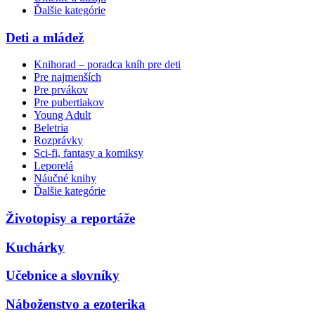
Ďalšie kategórie
Deti a mládež
Knihorad – poradca kníh pre deti
Pre najmenších
Pre prvákov
Pre pubertiakov
Young Adult
Beletria
Rozprávky
Sci-fi, fantasy a komiksy
Leporelá
Náučné knihy
Ďalšie kategórie
Životopisy a reportáže
Kuchárky
Učebnice a slovníky
Náboženstvo a ezoterika