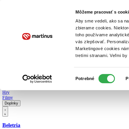
Doručenie
Kníhkupectvá
Knihovrátok
Poukážky
Knižný blog
Kontakt
Môžeme pracovať s cooki
Aby sme vedeli, ako sa na 
zbierame cookies. Niektor
E-knihy
Audioknihy
Hry
Filmy
Knihy
Doplnky
toho používame analytické
vás zlepšovať. Personaliz
Vyhľadávanie
Marketingové cookies nám 
tretími stranami. Veľmi b
Prihlásiť
Vyhľadávanie
Výber
Knihy
Potrebné
P
súhlasu
E-knihy
Audioknihy
Hry
Filmy
Doplnky
Beletria