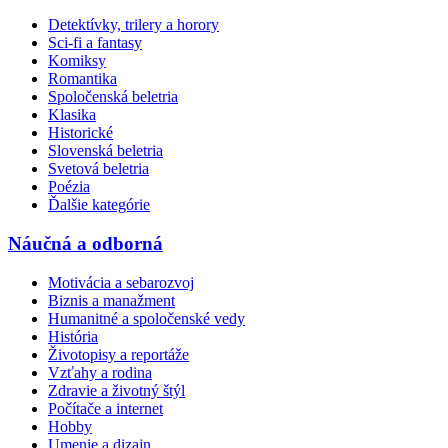
Detektívky, trilery a horory
Sci-fi a fantasy
Komiksy
Romantika
Spoločenská beletria
Klasika
Historické
Slovenská beletria
Svetová beletria
Poézia
Ďalšie kategórie
Náučná a odborná
Motivácia a sebarozvoj
Biznis a manažment
Humanitné a spoločenské vedy
História
Životopisy a reportáže
Vzťahy a rodina
Zdravie a životný štýl
Počítače a internet
Hobby
Umenie a dizajn