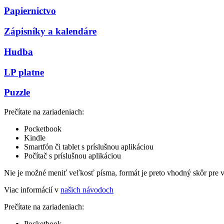
Papiernictvo
Zápisníky a kalendáre
Hudba
LP platne
Puzzle
Prečítate na zariadeniach:
Pocketbook
Kindle
Smartfón či tablet s príslušnou aplikáciou
Počítač s príslušnou aplikáciou
Nie je možné meniť veľkosť písma, formát je preto vhodný skôr pre 
Viac informácií v
našich návodoch
Prečítate na zariadeniach:
Pocketbook