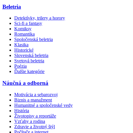
Beletria
Detektívky, trilery a horory
Sci-fi a fantasy
Komiksy
Romantika
Spoločenská beletria
Klasika
Historické
Slovenská beletria
Svetová beletria
Poézia
Ďalšie kategórie
Náučná a odborná
Motivácia a sebarozvoj
Biznis a manažment
Humanitné a spoločenské vedy
História
Životopisy a reportáže
Vzťahy a rodina
Zdravie a životný štýl
Počítače a internet