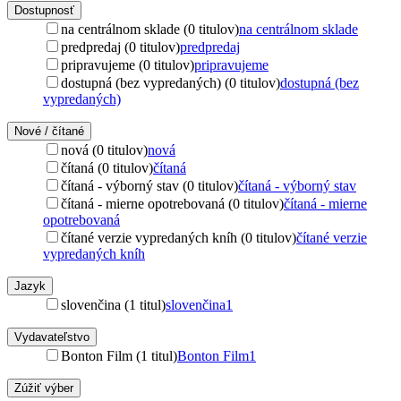
Dostupnosť
na centrálnom sklade (0 titulov)
na centrálnom sklade
predpredaj (0 titulov)
predpredaj
pripravujeme (0 titulov)
pripravujeme
dostupná (bez vypredaných) (0 titulov)
dostupná (bez
vypredaných)
Nové / čítané
nová (0 titulov)
nová
čítaná (0 titulov)
čítaná
čítaná - výborný stav (0 titulov)
čítaná - výborný stav
čítaná - mierne opotrebovaná (0 titulov)
čítaná - mierne
opotrebovaná
čítané verzie vypredaných kníh (0 titulov)
čítané verzie
vypredaných kníh
Jazyk
slovenčina (1 titul)
slovenčina
1
Vydavateľstvo
Bonton Film (1 titul)
Bonton Film
1
Zúžiť výber