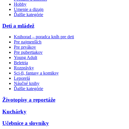
Hobby
Umenie a dizajn
Ďalšie kategórie
Deti a mládež
Knihorad – poradca kníh pre deti
Pre najmenších
Pre prvákov
Pre pubertiakov
Young Adult
Beletria
Rozprávky
Sci-fi, fantasy a komiksy
Leporelá
Náučné knihy
Ďalšie kategórie
Životopisy a reportáže
Kuchárky
Učebnice a slovníky