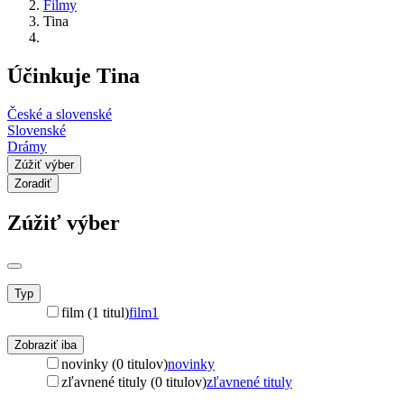
Filmy
Tina
Účinkuje Tina
České a slovenské
Slovenské
Drámy
Zúžiť výber
Zoradiť
Zúžiť výber
Typ
film (1 titul)
film
1
Zobraziť iba
novinky (0 titulov)
novinky
zľavnené tituly (0 titulov)
zľavnené tituly