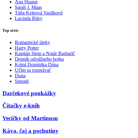
Ana Huang
Sarah J. Maas
Táňa Keleová Vasilková
Lucinda Riley
Top série
Romantické úteky
Harry Potter
Kapitán Stein a Notár Barbarič
Denník odvážneho bojka
Krimi Dominika Dána
Učím sa rozprávať
Duna
Smradi
Darčekové poukážky
Čítačky e-kníh
Vecičky od Martinusu
Káva, čaj a pochutiny