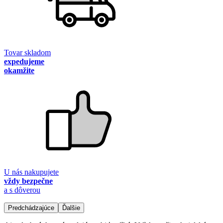
Tovar skladom
expedujeme
okamžite
U nás nakupujete
vždy bezpečne
a s dôverou
Predchádzajúce
Ďalšie