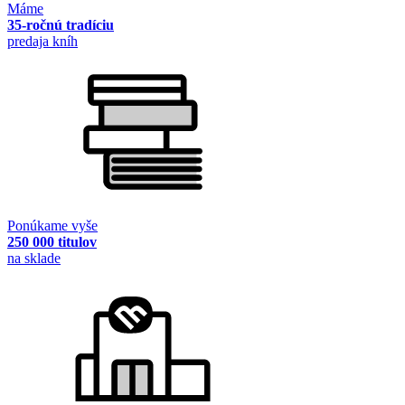
Máme
35-ročnú tradíciu
predaja kníh
Ponúkame vyše
250 000 titulov
na sklade