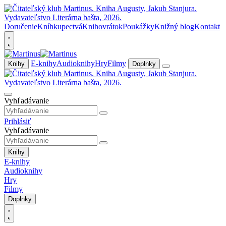
Doručenie
Kníhkupectvá
Knihovrátok
Poukážky
Knižný blog
Kontakt
E-knihy
Audioknihy
Hry
Filmy
Knihy
Doplnky
Vyhľadávanie
Prihlásiť
Vyhľadávanie
Knihy
E-knihy
Audioknihy
Hry
Filmy
Doplnky