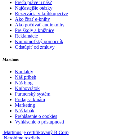
Prečo práve u nás?
Najčastejšie otázky
Rezervácia v kníhkupectve
Ako čítať e-knihy
Ako počúvať audioknihy
Pre školy a knižnice
Reklamácie
Knihomoľský pomocník
Odstúpiť od zmluvy
Martinus
Kontakty
Náš príbeh
Náš blog
Knihovrátok
Partnerský systém
Pridaj sa k nám
Marketing
Náš labák
Prehlásenie o cookies
Vyhlásenie o prístupnosti
Martinus je certifikovaný B Corp
Nerobíme rozdiely