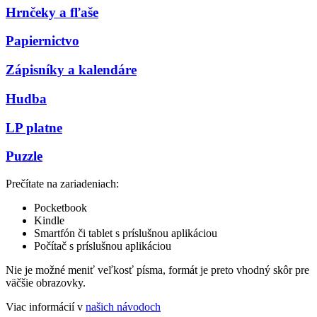
Hrnčeky a fľaše
Papiernictvo
Zápisníky a kalendáre
Hudba
LP platne
Puzzle
Prečítate na zariadeniach:
Pocketbook
Kindle
Smartfón či tablet s príslušnou aplikáciou
Počítač s príslušnou aplikáciou
Nie je možné meniť veľkosť písma, formát je preto vhodný skôr pre
väčšie obrazovky.
Viac informácií v
našich návodoch