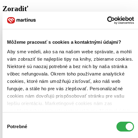
Zoradiť
Bestsellery
Môžeme pracovať s cookies a kontaktnými údajmi?
Top hodnotené
Novinky
Aby sme vedeli, ako sa na našom webe správate, a mohli
Najdrahšie
vám zobraziť tie najlepšie tipy na knihy, zbierame cookies.
Najlacnejšie
Najvyššia zľava
Niektoré sú naozaj potrebné a bez nich by naša stránka
vôbec nefungovala. Okrem toho používame analytické
cookies, ktoré nám umožňujú zisťovať, ako náš web
funguje, a stále ho pre vás zlepšovať. Personalizačné
cookies nám dovoľujú prispôsobovať stránku pre vašu
lepšiu orientáciu. Marketingové cookies nám zas
umožňujú zobrazenie relevantnej reklamy. Niektoré údaje
zdieľame aj s tretími stranami. Veľmi by nám pomohlo,
Výber
keby sme mohli používať všetky tieto cookies. Ďakujeme!
Potrebné
súhlasu