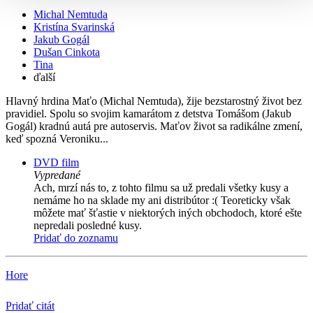
Michal Nemtuda
Kristína Svarinská
Jakub Gogál
Dušan Cinkota
Tina
ďalší
Hlavný hrdina Maťo (Michal Nemtuda), žije bezstarostný život bez
pravidiel. Spolu so svojim kamarátom z detstva Tomášom (Jakub
Gogál) kradnú autá pre autoservis. Maťov život sa radikálne zmení,
keď spozná Veroniku...
DVD film
Vypredané
Ach, mrzí nás to, z tohto filmu sa už predali všetky kusy a
nemáme ho na sklade my ani distribútor :( Teoreticky však
môžete mať šťastie v niektorých iných obchodoch, ktoré ešte
nepredali posledné kusy.
Pridať do zoznamu
Hore
Pridať citát