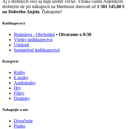
Aj z drobných vecí sa dajú urobiť veľké. Vďaka vašim Anjelským
drobným ste pri nákupoch na Martinuse darovali už
1 501 145,00 €
na Dobrého Anjela
. Ďakujeme!
Kníhkupectvá
Bratislava - Obchodná
• Otvárame o 8:30
Všetky kníhkupectvá
Udalosti
Spriatelené kníhkupectvá
Kategórie
Knihy
E-knihy
Audioknihy
Hry
Filmy
Doplnky
Nakupujte u nás
Doručenie
Platba