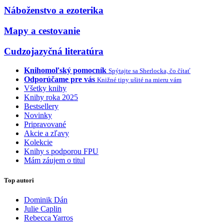
Náboženstvo a ezoterika
Mapy a cestovanie
Cudzojazyčná literatúra
Knihomoľský pomocník
Spýtajte sa Sherlocka, čo čítať
Odporúčame pre vás
Knižné tipy ušité na mieru vám
Všetky knihy
Knihy roka 2025
Bestsellery
Novinky
Pripravované
Akcie a zľavy
Kolekcie
Knihy s podporou FPU
Mám záujem o titul
Top autori
Dominik Dán
Julie Caplin
Rebecca Yarros