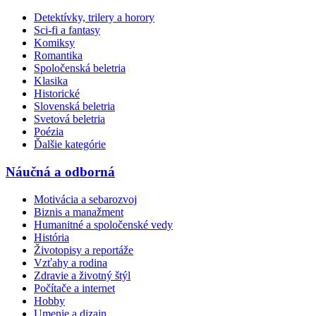
Detektívky, trilery a horory
Sci-fi a fantasy
Komiksy
Romantika
Spoločenská beletria
Klasika
Historické
Slovenská beletria
Svetová beletria
Poézia
Ďalšie kategórie
Náučná a odborná
Motivácia a sebarozvoj
Biznis a manažment
Humanitné a spoločenské vedy
História
Životopisy a reportáže
Vzťahy a rodina
Zdravie a životný štýl
Počítače a internet
Hobby
Umenie a dizajn