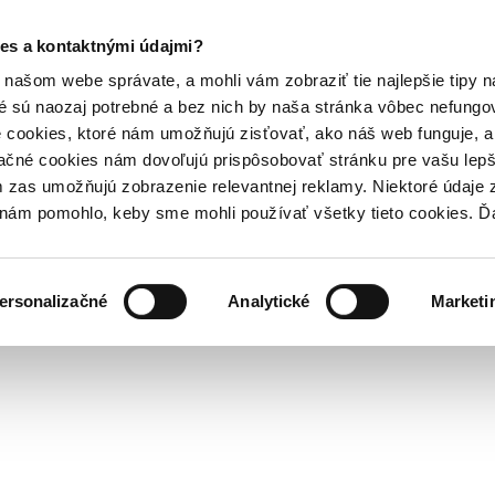
es a kontaktnými údajmi?
našom webe správate, a mohli vám zobraziť tie najlepšie tipy n
é sú naozaj potrebné a bez nich by naša stránka vôbec nefung
 cookies, ktoré nám umožňujú zisťovať, ako náš web funguje, a 
ačné cookies nám dovoľujú prispôsobovať stránku pre vašu lepši
zas umožňujú zobrazenie relevantnej reklamy. Niektoré údaje z
y nám pomohlo, keby sme mohli používať všetky tieto cookies. 
ersonalizačné
Analytické
Marketi