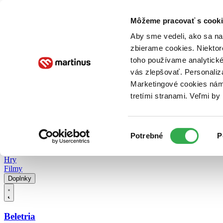
Doručenie
Kníhkupectvá
Knihovrátok
Poukážky
Knižný blog
Kontakt
Môžeme pracovať s cooki
Aby sme vedeli, ako sa na 
zbierame cookies. Niektor
E-knihy
Audioknihy
Hry
Filmy
Knihy
Doplnky
toho používame analytické
vás zlepšovať. Personaliz
Vyhľadávanie
Marketingové cookies nám 
tretími stranami. Veľmi b
Prihlásiť
Vyhľadávanie
Výber
Knihy
Potrebné
P
súhlasu
E-knihy
Audioknihy
Hry
Filmy
Doplnky
Beletria