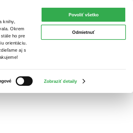
Povoliť všetko
a knihy,
ovala. Okrem
Odmietnuť
stále ho pre
u orientáciu.
dieľame aj s
Ďakujeme!
ngové
Zobraziť detaily