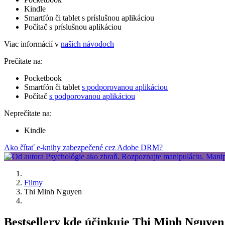
Kindle
Smartfón či tablet s príslušnou aplikáciou
Počítač s príslušnou aplikáciou
Viac informácií v
našich návodoch
Prečítate na:
Pocketbook
Smartfón či tablet
s podporovanou aplikáciou
Počítač
s podporovanou aplikáciou
Neprečítate na:
Kindle
Ako čítať e-knihy zabezpečené cez Adobe DRM?
Filmy
Thi Minh Nguyen
Bestsellery kde účinkuje Thi Minh Nguyen