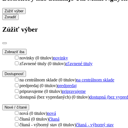
Zúžiť výber
Zoradiť
Zúžiť výber
Zobraziť iba
novinky (0 titulov)
novinky
zľavnené tituly (0 titulov)
zľavnené tituly
Dostupnosť
na centrálnom sklade (0 titulov)
na centrálnom sklade
predpredaj (0 titulov)
predpredaj
pripravujeme (0 titulov)
pripravujeme
dostupná (bez vypredaných) (0 titulov)
dostupná (bez vypre
Nové / čítané
nová (0 titulov)
nová
čítaná (0 titulov)
čítaná
čítaná - výborný stav (0 titulov)
čítaná - výborný stav