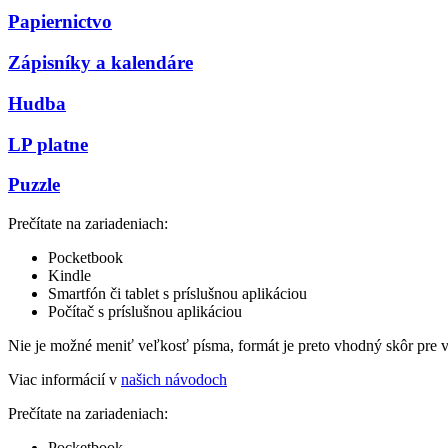
Papiernictvo
Zápisníky a kalendáre
Hudba
LP platne
Puzzle
Prečítate na zariadeniach:
Pocketbook
Kindle
Smartfón či tablet s príslušnou aplikáciou
Počítač s príslušnou aplikáciou
Nie je možné meniť veľkosť písma, formát je preto vhodný skôr pre 
Viac informácií v
našich návodoch
Prečítate na zariadeniach:
Pocketbook