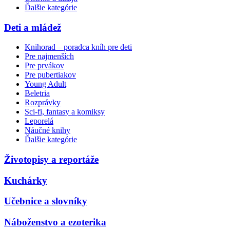
Ďalšie kategórie
Deti a mládež
Knihorad – poradca kníh pre deti
Pre najmenších
Pre prvákov
Pre pubertiakov
Young Adult
Beletria
Rozprávky
Sci-fi, fantasy a komiksy
Leporelá
Náučné knihy
Ďalšie kategórie
Životopisy a reportáže
Kuchárky
Učebnice a slovníky
Náboženstvo a ezoterika