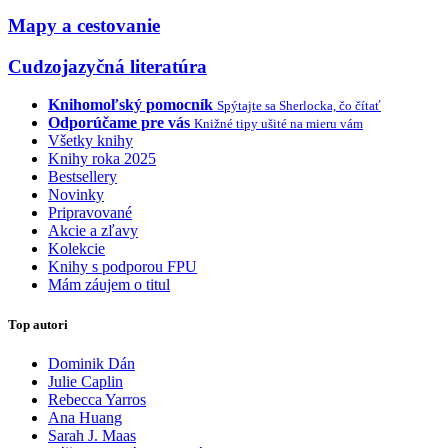
Mapy a cestovanie
Cudzojazyčná literatúra
Knihomoľský pomocník
Spýtajte sa Sherlocka, čo čítať
Odporúčame pre vás
Knižné tipy ušité na mieru vám
Všetky knihy
Knihy roka 2025
Bestsellery
Novinky
Pripravované
Akcie a zľavy
Kolekcie
Knihy s podporou FPU
Mám záujem o titul
Top autori
Dominik Dán
Julie Caplin
Rebecca Yarros
Ana Huang
Sarah J. Maas