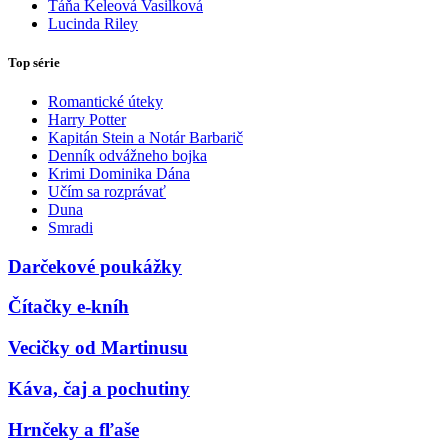
Táňa Keleová Vasilková
Lucinda Riley
Top série
Romantické úteky
Harry Potter
Kapitán Stein a Notár Barbarič
Denník odvážneho bojka
Krimi Dominika Dána
Učím sa rozprávať
Duna
Smradi
Darčekové poukážky
Čítačky e-kníh
Vecičky od Martinusu
Káva, čaj a pochutiny
Hrnčeky a fľaše