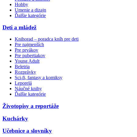
Hobby
Umenie a dizajn
Ďalšie kategórie
Deti a mládež
Knihorad – poradca kníh pre deti
Pre najmenších
Pre prvákov
Pre pubertiakov
Young Adult
Beletria
Rozprávky
Sci-fi, fantasy a komiksy
Leporelá
Náučné knihy
Ďalšie kategórie
Životopisy a reportáže
Kuchárky
Učebnice a slovníky