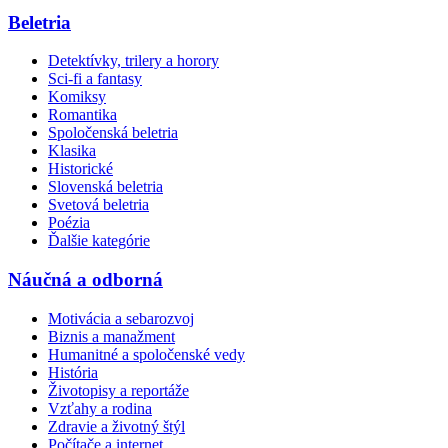
Beletria
Detektívky, trilery a horory
Sci-fi a fantasy
Komiksy
Romantika
Spoločenská beletria
Klasika
Historické
Slovenská beletria
Svetová beletria
Poézia
Ďalšie kategórie
Náučná a odborná
Motivácia a sebarozvoj
Biznis a manažment
Humanitné a spoločenské vedy
História
Životopisy a reportáže
Vzťahy a rodina
Zdravie a životný štýl
Počítače a internet