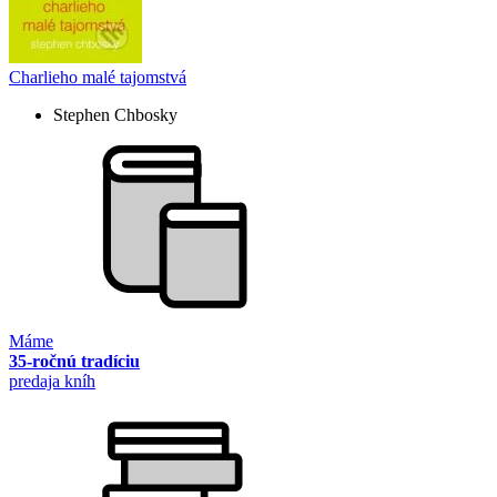
Charlieho malé tajomstvá
Stephen Chbosky
Máme
35-ročnú tradíciu
predaja kníh