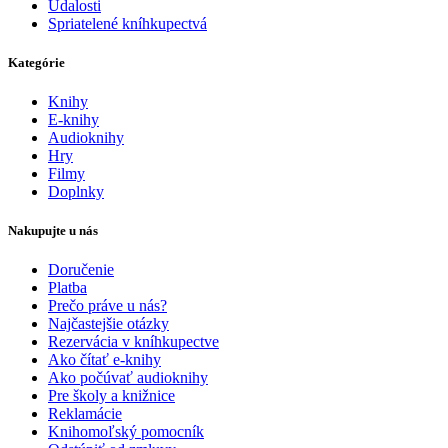
Udalosti
Spriatelené kníhkupectvá
Kategórie
Knihy
E-knihy
Audioknihy
Hry
Filmy
Doplnky
Nakupujte u nás
Doručenie
Platba
Prečo práve u nás?
Najčastejšie otázky
Rezervácia v kníhkupectve
Ako čítať e-knihy
Ako počúvať audioknihy
Pre školy a knižnice
Reklamácie
Knihomoľský pomocník