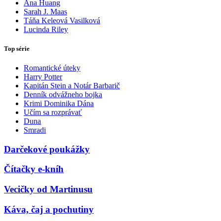
Ana Huang
Sarah J. Maas
Táňa Keleová Vasilková
Lucinda Riley
Top série
Romantické úteky
Harry Potter
Kapitán Stein a Notár Barbarič
Denník odvážneho bojka
Krimi Dominika Dána
Učím sa rozprávať
Duna
Smradi
Darčekové poukážky
Čítačky e-kníh
Vecičky od Martinusu
Káva, čaj a pochutiny