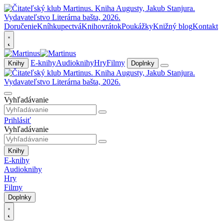
Doručenie
Kníhkupectvá
Knihovrátok
Poukážky
Knižný blog
Kontakt
E-knihy
Audioknihy
Hry
Filmy
Knihy
Doplnky
Vyhľadávanie
Prihlásiť
Vyhľadávanie
Knihy
E-knihy
Audioknihy
Hry
Filmy
Doplnky