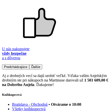
U nás nakupujete
vždy bezpečne
a s dôverou
Predchádzajúce
Ďalšie
Aj z drobných vecí sa dajú urobiť veľké. Vďaka vašim Anjelským
drobným ste pri nákupoch na Martinuse darovali už
1 501 609,00 €
na Dobrého Anjela
. Ďakujeme!
Kníhkupectvá
Bratislava - Obchodná
• Otvárame o 10:00
Všetky kníhkupectvá