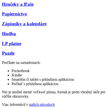
Hrnčeky a fľaše
Papiernictvo
Zápisníky a kalendáre
Hudba
LP platne
Puzzle
Prečítate na zariadeniach:
Pocketbook
Kindle
Smartfón či tablet s príslušnou aplikáciou
Počítač s príslušnou aplikáciou
Nie je možné meniť veľkosť písma, formát je preto vhodný skôr pre
väčšie obrazovky.
Viac informácií v
našich návodoch