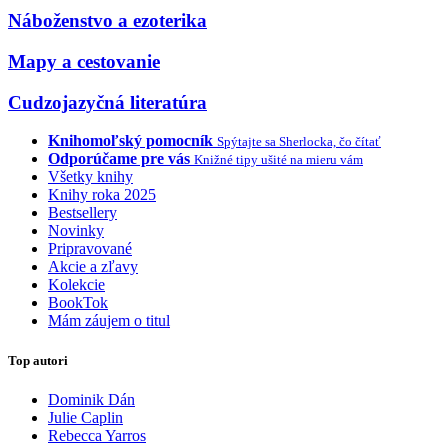
Náboženstvo a ezoterika
Mapy a cestovanie
Cudzojazyčná literatúra
Knihomoľský pomocník
Spýtajte sa Sherlocka, čo čítať
Odporúčame pre vás
Knižné tipy ušité na mieru vám
Všetky knihy
Knihy roka 2025
Bestsellery
Novinky
Pripravované
Akcie a zľavy
Kolekcie
BookTok
Mám záujem o titul
Top autori
Dominik Dán
Julie Caplin
Rebecca Yarros