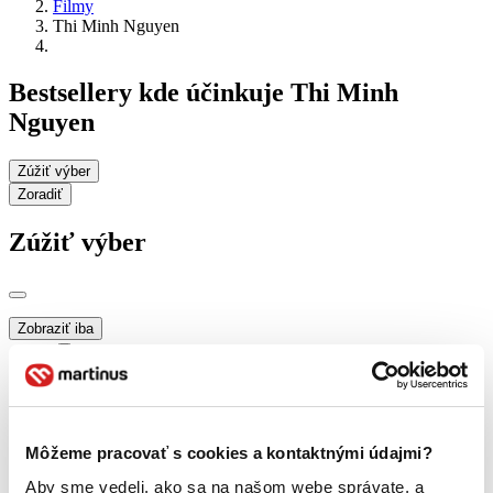
Filmy
Thi Minh Nguyen
Bestsellery kde účinkuje Thi Minh
Nguyen
Zúžiť výber
Zoradiť
Zúžiť výber
Zobraziť iba
novinky (0 titulov)
novinky
zľavnené tituly (0 titulov)
zľavnené tituly
Dostupnosť
na centrálnom sklade (0 titulov)
na centrálnom sklade
Môžeme pracovať s cookies a kontaktnými údajmi?
predpredaj (0 titulov)
predpredaj
pripravujeme (0 titulov)
pripravujeme
Aby sme vedeli, ako sa na našom webe správate, a