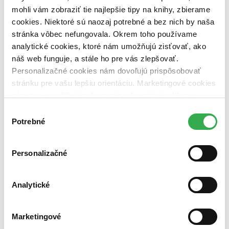
dostupná (bez vypredaných) (0 titulov)
dostupná (bez
mohli vám zobraziť tie najlepšie tipy na knihy, zbierame
vypredaných)
cookies. Niektoré sú naozaj potrebné a bez nich by naša
Nové / čítané
stránka vôbec nefungovala. Okrem toho používame
nová (0 titulov)
nová
analytické cookies, ktoré nám umožňujú zisťovať, ako
čítaná (0 titulov)
čítaná
náš web funguje, a stále ho pre vás zlepšovať.
čítaná - výborný stav (0 titulov)
čítaná - výborný stav
Personalizačné cookies nám dovoľujú prispôsobovať
čítaná - mierne opotrebovaná (0 titulov)
čítaná - mierne
opotrebovaná
stránku pre vašu lepšiu orientáciu. Marketingové cookies
čítané verzie vypredaných kníh (0 titulov)
čítané verzie
nám zas umožňujú zobrazenie relevantnej reklamy.
vypredaných kníh
Niektoré údaje zdieľame aj s tretími stranami. Veľmi by
Výber
nám pomohlo, keby sme mohli používať všetky tieto
Zúžiť výber
Potrebné
súhlasu
cookies. Ďakujeme!
Zoradiť
Personalizačné
Analytické
Bestsellery
Top hodnotené
Novinky
Marketingové
Najdrahšie
Najlacnejšie