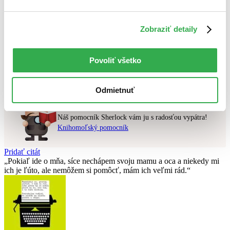
Najvyššia zľava
Zobraziť detaily
Použité filtre
Zrušiť filtre
čítané - výborný stav
Povoliť všetko
Nebol nájdený
žiadny titul
vyhovujúci zadaným podmienkam.
Skúste prosím zmeniť vyhľadávaný výraz.
Odmietnuť
Chcete poradiť knihu?
Náš pomocník Sherlock vám ju s radosťou vypátra!
Knihomoľský pomocník
Pridať citát
Pokiaľ ide o mňa, síce nechápem svoju mamu a oca a niekedy mi
ich je ľúto, ale nemôžem si pomôcť, mám ich veľmi rád.