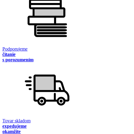
Podporujeme
čítanie
s porozumením
Tovar skladom
expedujeme
okamžite