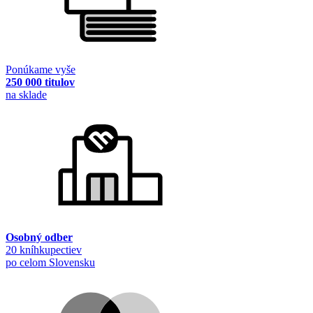
Ponúkame vyše
250 000 titulov
na sklade
Osobný odber
20 kníhkupectiev
po celom Slovensku