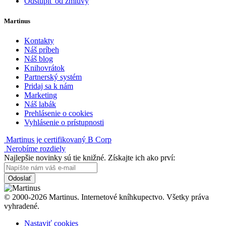
Odstúpiť od zmluvy
Martinus
Kontakty
Náš príbeh
Náš blog
Knihovrátok
Partnerský systém
Pridaj sa k nám
Marketing
Náš labák
Prehlásenie o cookies
Vyhlásenie o prístupnosti
Martinus je certifikovaný B Corp
Nerobíme rozdiely
Najlepšie novinky sú tie knižné. Získajte ich ako prví:
Odoslať
© 2000-2026 Martinus. Internetové kníhkupectvo. Všetky práva
vyhradené.
Nastaviť cookies