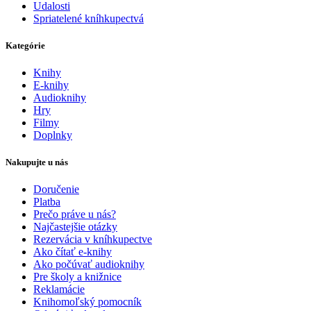
Udalosti
Spriatelené kníhkupectvá
Kategórie
Knihy
E-knihy
Audioknihy
Hry
Filmy
Doplnky
Nakupujte u nás
Doručenie
Platba
Prečo práve u nás?
Najčastejšie otázky
Rezervácia v kníhkupectve
Ako čítať e-knihy
Ako počúvať audioknihy
Pre školy a knižnice
Reklamácie
Knihomoľský pomocník