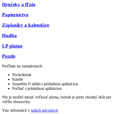
Hrnčeky a fľaše
Papiernictvo
Zápisníky a kalendáre
Hudba
LP platne
Puzzle
Prečítate na zariadeniach:
Pocketbook
Kindle
Smartfón či tablet s príslušnou aplikáciou
Počítač s príslušnou aplikáciou
Nie je možné meniť veľkosť písma, formát je preto vhodný skôr pre
väčšie obrazovky.
Viac informácií v
našich návodoch