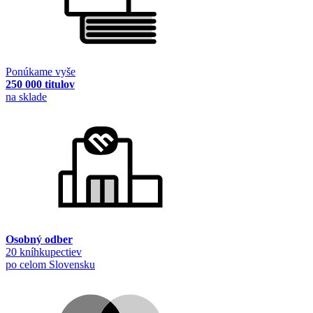
Ponúkame vyše
250 000 titulov
na sklade
Osobný odber
20 kníhkupectiev
po celom Slovensku