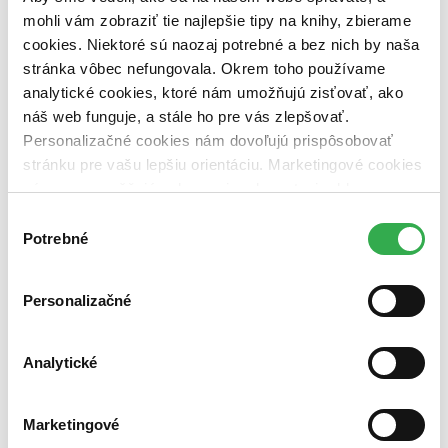
vypredaných)
mohli vám zobraziť tie najlepšie tipy na knihy, zbierame
cookies. Niektoré sú naozaj potrebné a bez nich by naša
Nové / čítané
nová (0 titulov)
nová
stránka vôbec nefungovala. Okrem toho používame
čítaná (0 titulov)
čítaná
analytické cookies, ktoré nám umožňujú zisťovať, ako
čítaná - výborný stav (0 titulov)
čítaná - výborný stav
náš web funguje, a stále ho pre vás zlepšovať.
čítaná - mierne opotrebovaná (0 titulov)
čítaná - mierne
Personalizačné cookies nám dovoľujú prispôsobovať
opotrebovaná
čítané verzie vypredaných kníh (0 titulov)
čítané verzie
stránku pre vašu lepšiu orientáciu. Marketingové cookies
vypredaných kníh
nám zas umožňujú zobrazenie relevantnej reklamy.
Niektoré údaje zdieľame aj s tretími stranami. Veľmi by
Zúžiť výber
Výber
nám pomohlo, keby sme mohli používať všetky tieto
Potrebné
súhlasu
Zoradiť
cookies. Ďakujeme!
Personalizačné
Bestsellery
Analytické
Top hodnotené
Novinky
Najdrahšie
Marketingové
Najlacnejšie
Najvyššia zľava