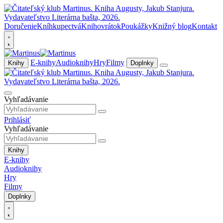
Doručenie
Kníhkupectvá
Knihovrátok
Poukážky
Knižný blog
Kontakt
E-knihy
Audioknihy
Hry
Filmy
Knihy
Doplnky
Vyhľadávanie
Prihlásiť
Vyhľadávanie
Knihy
E-knihy
Audioknihy
Hry
Filmy
Doplnky