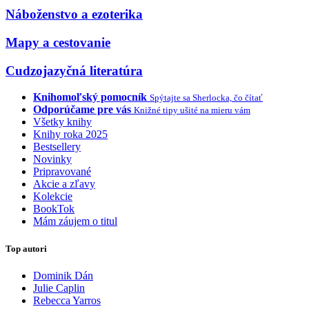
Náboženstvo a ezoterika
Mapy a cestovanie
Cudzojazyčná literatúra
Knihomoľský pomocník
Spýtajte sa Sherlocka, čo čítať
Odporúčame pre vás
Knižné tipy ušité na mieru vám
Všetky knihy
Knihy roka 2025
Bestsellery
Novinky
Pripravované
Akcie a zľavy
Kolekcie
BookTok
Mám záujem o titul
Top autori
Dominik Dán
Julie Caplin
Rebecca Yarros