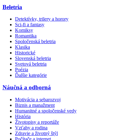
Beletria
Detektívky, trilery a horory
Sci-fi a fantasy
Komiksy
Romantika
Spoločenská beletria
Klasika
Historické
Slovenská beletria
Svetová beletria
Poézia
Ďalšie kategórie
Náučná a odborná
Motivácia a sebarozvoj
Biznis a manažment
Humanitné a spoločenské vedy
História
Životopisy a reportáže
Vzťahy a rodina
Zdravie a životný štýl
Počítače a internet