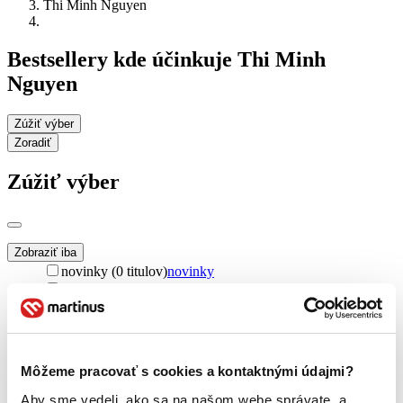
Thi Minh Nguyen
Bestsellery kde účinkuje Thi Minh
Nguyen
Zúžiť výber
Zoradiť
Zúžiť výber
Zobraziť iba
novinky (0 titulov)
novinky
zľavnené tituly (0 titulov)
zľavnené tituly
Dostupnosť
na centrálnom sklade (0 titulov)
na centrálnom sklade
predpredaj (0 titulov)
predpredaj
Môžeme pracovať s cookies a kontaktnými údajmi?
pripravujeme (0 titulov)
pripravujeme
dostupná (bez vypredaných) (0 titulov)
dostupná (bez
Aby sme vedeli, ako sa na našom webe správate, a