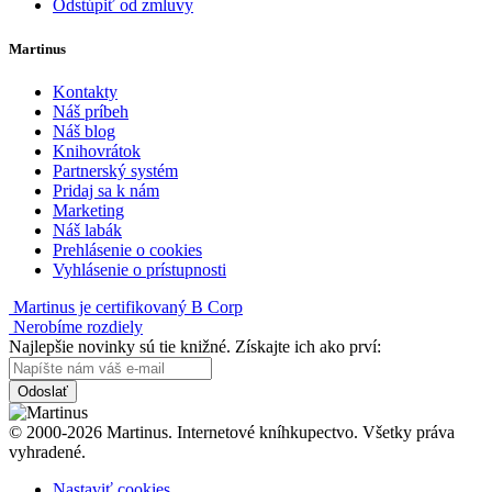
Odstúpiť od zmluvy
Martinus
Kontakty
Náš príbeh
Náš blog
Knihovrátok
Partnerský systém
Pridaj sa k nám
Marketing
Náš labák
Prehlásenie o cookies
Vyhlásenie o prístupnosti
Martinus je certifikovaný B Corp
Nerobíme rozdiely
Najlepšie novinky sú tie knižné. Získajte ich ako prví:
Odoslať
© 2000-2026 Martinus. Internetové kníhkupectvo. Všetky práva
vyhradené.
Nastaviť cookies