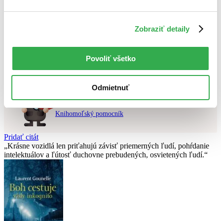
Použité filtre
Zobraziť detaily
Zrušiť filtre
čítané verzie vypredaných kníh
Nebol nájdený
žiadny titul
vyhovujúci zadaným podmienkam.
Povoliť všetko
Skúste prosím zmeniť vyhľadávaný výraz.
Odmietnuť
Chcete poradiť knihu?
Náš pomocník Sherlock vám ju s radosťou vypátra!
Knihomoľský pomocník
Pridať citát
Krásne vozidlá len priťahujú závisť priemerných ľudí, pohŕdanie
intelektuálov a ľútosť duchovne prebudených, osvietených ľudí.