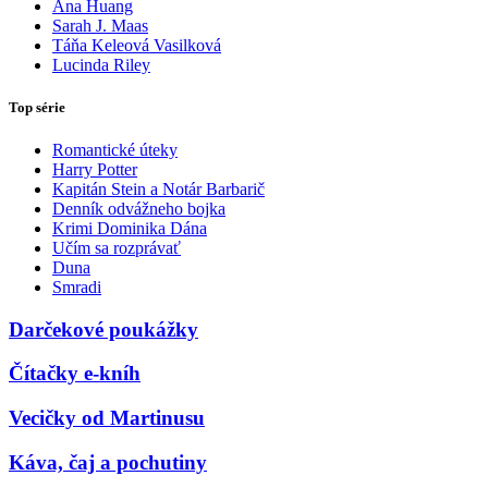
Ana Huang
Sarah J. Maas
Táňa Keleová Vasilková
Lucinda Riley
Top série
Romantické úteky
Harry Potter
Kapitán Stein a Notár Barbarič
Denník odvážneho bojka
Krimi Dominika Dána
Učím sa rozprávať
Duna
Smradi
Darčekové poukážky
Čítačky e-kníh
Vecičky od Martinusu
Káva, čaj a pochutiny