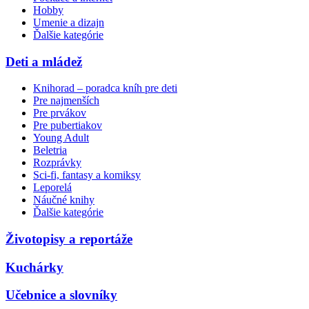
Hobby
Umenie a dizajn
Ďalšie kategórie
Deti a mládež
Knihorad – poradca kníh pre deti
Pre najmenších
Pre prvákov
Pre pubertiakov
Young Adult
Beletria
Rozprávky
Sci-fi, fantasy a komiksy
Leporelá
Náučné knihy
Ďalšie kategórie
Životopisy a reportáže
Kuchárky
Učebnice a slovníky