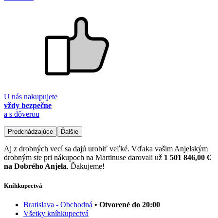
U nás nakupujete
vždy bezpečne
a s dôverou
Predchádzajúce
Ďalšie
Aj z drobných vecí sa dajú urobiť veľké. Vďaka vašim Anjelským
drobným ste pri nákupoch na Martinuse darovali už
1 501 846,00 €
na Dobrého Anjela
. Ďakujeme!
Kníhkupectvá
Bratislava - Obchodná
• Otvorené do 20:00
Všetky kníhkupectvá