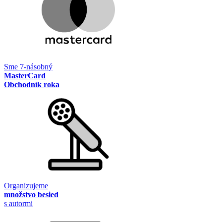
Sme 7-násobný
MasterCard
Obchodník roka
Organizujeme
množstvo besied
s autormi