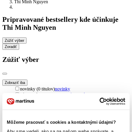
Thi Minh Nguyen
Pripravované bestsellery kde účinkuje
Thi Minh Nguyen
Zúžiť výber
Zoradiť
Zúžiť výber
Zobraziť iba
novinky (0 titulov)
novinky
zľavnené tituly (0 titulov)
zľavnené tituly
Dostupnosť
na centrálnom sklade (0 titulov)
na centrálnom sklade
predpredaj (0 titulov)
predpredaj
Môžeme pracovať s cookies a kontaktnými údajmi?
pripravujeme (0 titulov)
pripravujeme
dostupná (bez vypredaných) (0 titulov)
dostupná (bez
Aby sme vedeli, ako sa na našom webe správate, a