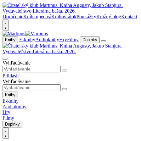
Doručenie
Kníhkupectvá
Knihovrátok
Poukážky
Knižný blog
Kontakt
E-knihy
Audioknihy
Hry
Filmy
Knihy
Doplnky
Vyhľadávanie
Prihlásiť
Vyhľadávanie
Knihy
E-knihy
Audioknihy
Hry
Filmy
Doplnky