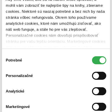
vypredaných)
mohli vám zobraziť tie najlepšie tipy na knihy, zbierame
Nové / čítané
cookies. Niektoré sú naozaj potrebné a bez nich by naša
nová (0 titulov)
nová
stránka vôbec nefungovala. Okrem toho používame
čítaná (0 titulov)
čítaná
analytické cookies, ktoré nám umožňujú zisťovať, ako
čítaná - výborný stav (0 titulov)
čítaná - výborný stav
náš web funguje, a stále ho pre vás zlepšovať.
čítaná - mierne opotrebovaná (0 titulov)
čítaná - mierne
Personalizačné cookies nám dovoľujú prispôsobovať
opotrebovaná
čítané verzie vypredaných kníh (0 titulov)
čítané verzie
stránku pre vašu lepšiu orientáciu. Marketingové cookies
vypredaných kníh
nám zas umožňujú zobrazenie relevantnej reklamy.
Niektoré údaje zdieľame aj s tretími stranami. Veľmi by
Zúžiť výber
Výber
nám pomohlo, keby sme mohli používať všetky tieto
Potrebné
súhlasu
Zoradiť
cookies. Ďakujeme!
Personalizačné
Bestsellery
Analytické
Top hodnotené
Novinky
Najdrahšie
Marketingové
Najlacnejšie
Najvyššia zľava