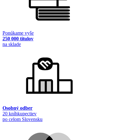
Ponúkame vyše
250 000 titulov
na sklade
Osobný odber
20 kníhkupectiev
po celom Slovensku