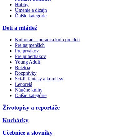
Hobby
Umenie a dizajn
Ďalšie kategórie
Deti a mládež
Knihorad – poradca kníh pre deti
Pre najmenších
Pre prvákov
Pre pubertiakov
Young Adult
Beletria
Rozprávky
Sci-fi, fantasy a komiksy
Leporelá
Náučné knihy
Ďalšie kategórie
Životopisy a reportáže
Kuchárky
Učebnice a slovníky