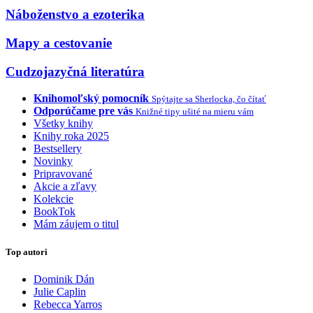
Náboženstvo a ezoterika
Mapy a cestovanie
Cudzojazyčná literatúra
Knihomoľský pomocník
Spýtajte sa Sherlocka, čo čítať
Odporúčame pre vás
Knižné tipy ušité na mieru vám
Všetky knihy
Knihy roka 2025
Bestsellery
Novinky
Pripravované
Akcie a zľavy
Kolekcie
BookTok
Mám záujem o titul
Top autori
Dominik Dán
Julie Caplin
Rebecca Yarros