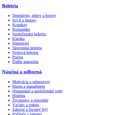
Beletria
Detektívky, trilery a horory
Sci-fi a fantasy
Komiksy
Romantika
Spoločenská beletria
Klasika
Historické
Slovenská beletria
Svetová beletria
Poézia
Ďalšie kategórie
Náučná a odborná
Motivácia a sebarozvoj
Biznis a manažment
Humanitné a spoločenské vedy
História
Životopisy a reportáže
Vzťahy a rodina
Zdravie a životný štýl
Počítače a internet