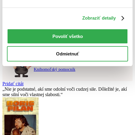
Použité filtre
Zobraziť detaily
Zrušiť filtre
pripravované
Nebol nájdený
žiadny titul
vyhovujúci zadaným podmienkam.
Povoliť všetko
Skúste prosím zmeniť vyhľadávaný výraz.
Odmietnuť
Chcete poradiť knihu?
Náš pomocník Sherlock vám ju s radosťou vypátra!
Knihomoľský pomocník
Pridať citát
Nie je podstatné, akí sme odolní voči cudzej sile. Dôležité je, akí
sme silní voči vlastnej slabosti.