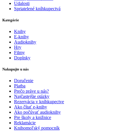
Udalosti
Spriatelené kníhkupectvá
Kategórie
Knihy
E-knihy
Audioknihy
Hry
Filmy
Doplnky
Nakupujte u nás
Doručenie
Platba
Prečo práve u nás?
Najčastejšie otázky
Rezervácia v kníhkupectve
Ako čítať e-knihy
Ako počúvať audioknihy
Pre školy a knižnice
Reklamácie
Knihomoľský pomocník