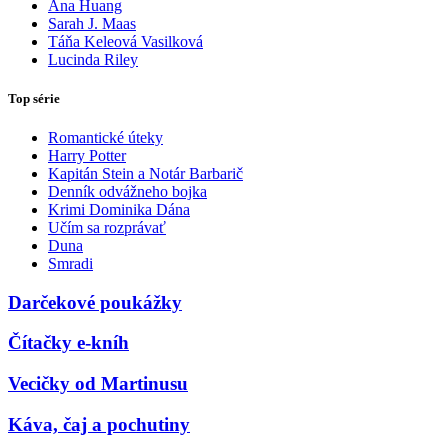
Ana Huang
Sarah J. Maas
Táňa Keleová Vasilková
Lucinda Riley
Top série
Romantické úteky
Harry Potter
Kapitán Stein a Notár Barbarič
Denník odvážneho bojka
Krimi Dominika Dána
Učím sa rozprávať
Duna
Smradi
Darčekové poukážky
Čítačky e-kníh
Vecičky od Martinusu
Káva, čaj a pochutiny