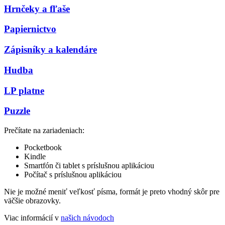
Hrnčeky a fľaše
Papiernictvo
Zápisníky a kalendáre
Hudba
LP platne
Puzzle
Prečítate na zariadeniach:
Pocketbook
Kindle
Smartfón či tablet s príslušnou aplikáciou
Počítač s príslušnou aplikáciou
Nie je možné meniť veľkosť písma, formát je preto vhodný skôr pre
väčšie obrazovky.
Viac informácií v
našich návodoch