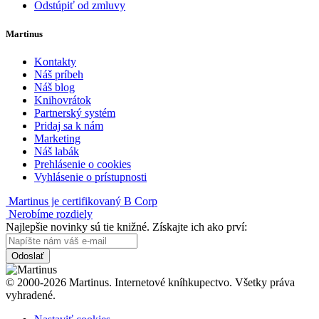
Odstúpiť od zmluvy
Martinus
Kontakty
Náš príbeh
Náš blog
Knihovrátok
Partnerský systém
Pridaj sa k nám
Marketing
Náš labák
Prehlásenie o cookies
Vyhlásenie o prístupnosti
Martinus je certifikovaný B Corp
Nerobíme rozdiely
Najlepšie novinky sú tie knižné. Získajte ich ako prví:
Odoslať
© 2000-2026 Martinus. Internetové kníhkupectvo. Všetky práva
vyhradené.