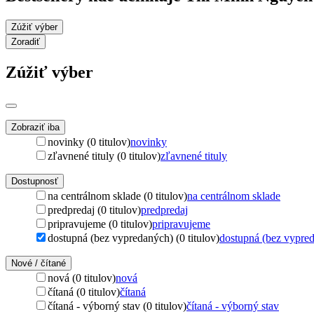
Zúžiť výber
Zoradiť
Zúžiť výber
Zobraziť iba
novinky (0 titulov)
novinky
zľavnené tituly (0 titulov)
zľavnené tituly
Dostupnosť
na centrálnom sklade (0 titulov)
na centrálnom sklade
predpredaj (0 titulov)
predpredaj
pripravujeme (0 titulov)
pripravujeme
dostupná (bez vypredaných) (0 titulov)
dostupná (bez vypre
Nové / čítané
nová (0 titulov)
nová
čítaná (0 titulov)
čítaná
čítaná - výborný stav (0 titulov)
čítaná - výborný stav