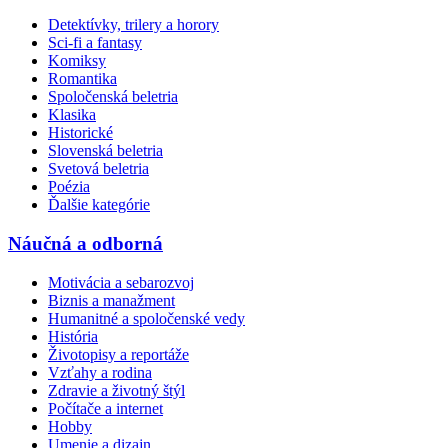
Detektívky, trilery a horory
Sci-fi a fantasy
Komiksy
Romantika
Spoločenská beletria
Klasika
Historické
Slovenská beletria
Svetová beletria
Poézia
Ďalšie kategórie
Náučná a odborná
Motivácia a sebarozvoj
Biznis a manažment
Humanitné a spoločenské vedy
História
Životopisy a reportáže
Vzťahy a rodina
Zdravie a životný štýl
Počítače a internet
Hobby
Umenie a dizajn