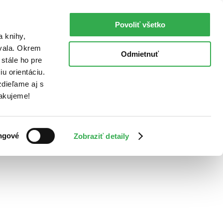
Povoliť všetko
a knihy,
ovala. Okrem
Odmietnuť
stále ho pre
u orientáciu.
dieľame aj s
Ďakujeme!
ngové
Zobraziť detaily