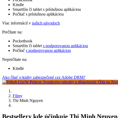
Kindle
Smartfón či tablet s príslušnou aplikáciou
Počítač s príslušnou aplikáciou
Viac informácií v
našich návodoch
Prečítate na:
Pocketbook
Smartfón či tablet
s podporovanou aplikáciou
Počítač
s podporovanou aplikáciou
Neprečítate na:
Kindle
Ako čítať e-knihy zabezpečené cez Adobe DRM?
Filmy
Thi Minh Nguyen
Bestsellery kde účinkuje Thi Minh Nguyen