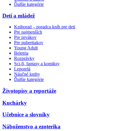
Ďalšie kategórie
Deti a mládež
Knihorad – poradca kníh pre deti
Pre najmenších
Pre prvákov
Pre pubertiakov
Young Adult
Beletria
Rozprávky
Sci-fi, fantasy a komiksy
Leporelá
Náučné knihy
Ďalšie kategórie
Životopisy a reportáže
Kuchárky
Učebnice a slovníky
Náboženstvo a ezoterika