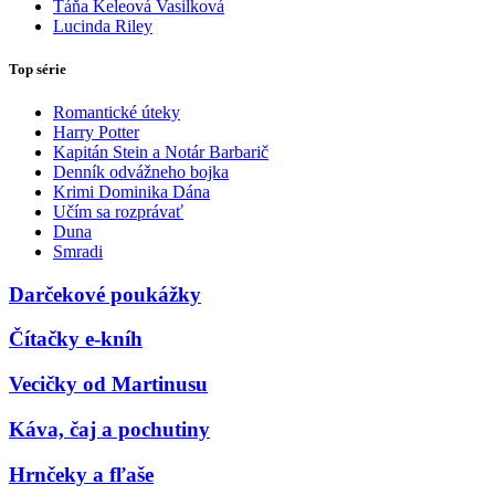
Táňa Keleová Vasilková
Lucinda Riley
Top série
Romantické úteky
Harry Potter
Kapitán Stein a Notár Barbarič
Denník odvážneho bojka
Krimi Dominika Dána
Učím sa rozprávať
Duna
Smradi
Darčekové poukážky
Čítačky e-kníh
Vecičky od Martinusu
Káva, čaj a pochutiny
Hrnčeky a fľaše