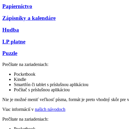
Papiernictvo
Zápisníky a kalendáre
Hudba
LP platne
Puzzle
Prečítate na zariadeniach:
Pocketbook
Kindle
Smartfón či tablet s príslušnou aplikáciou
Počítač s príslušnou aplikáciou
Nie je možné meniť veľkosť písma, formát je preto vhodný skôr pre 
Viac informácií v
našich návodoch
Prečítate na zariadeniach:
Pocketbook