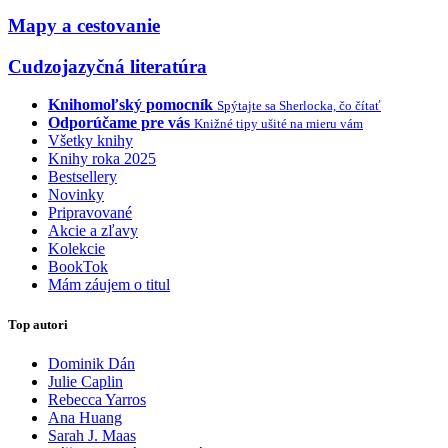
Mapy a cestovanie
Cudzojazyčná literatúra
Knihomoľský pomocník
Spýtajte sa Sherlocka, čo čítať
Odporúčame pre vás
Knižné tipy ušité na mieru vám
Všetky knihy
Knihy roka 2025
Bestsellery
Novinky
Pripravované
Akcie a zľavy
Kolekcie
BookTok
Mám záujem o titul
Top autori
Dominik Dán
Julie Caplin
Rebecca Yarros
Ana Huang
Sarah J. Maas