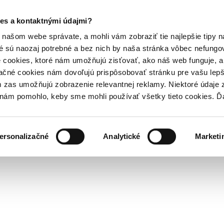
es a kontaktnými údajmi?
našom webe správate, a mohli vám zobraziť tie najlepšie tipy n
é sú naozaj potrebné a bez nich by naša stránka vôbec nefung
 cookies, ktoré nám umožňujú zisťovať, ako náš web funguje, a 
ačné cookies nám dovoľujú prispôsobovať stránku pre vašu lepši
zas umožňujú zobrazenie relevantnej reklamy. Niektoré údaje z
y nám pomohlo, keby sme mohli používať všetky tieto cookies. 
ersonalizačné
Analytické
Marketi