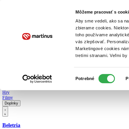
Doručenie
Kníhkupectvá
Knihovrátok
Poukážky
Knižný blog
Kontakt
Môžeme pracovať s cooki
Aby sme vedeli, ako sa na 
zbierame cookies. Niektor
E-knihy
Audioknihy
Hry
Filmy
Knihy
Doplnky
toho používame analytické
vás zlepšovať. Personaliz
Vyhľadávanie
Marketingové cookies nám 
tretími stranami. Veľmi b
Prihlásiť
Vyhľadávanie
Výber
Knihy
Potrebné
P
súhlasu
E-knihy
Audioknihy
Hry
Filmy
Doplnky
Beletria