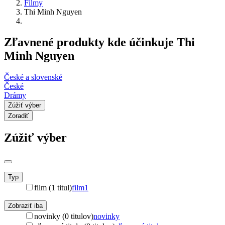
Filmy
Thi Minh Nguyen
Zľavnené produkty kde účinkuje Thi
Minh Nguyen
České a slovenské
České
Drámy
Zúžiť výber
Zoradiť
Zúžiť výber
Typ
film (1 titul)
film
1
Zobraziť iba
novinky (0 titulov)
novinky