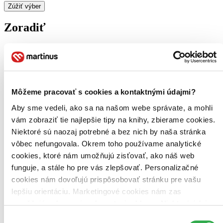
Zúžiť výber
Zoradiť
Bestsellery
Top hodnotené
Môžeme pracovať s cookies a kontaktnými údajmi?
Novinky
Najdrahšie
Aby sme vedeli, ako sa na našom webe správate, a mohli
Najlacnejšie
Najvyššia zľava
vám zobraziť tie najlepšie tipy na knihy, zbierame cookies.
Niektoré sú naozaj potrebné a bez nich by naša stránka
vôbec nefungovala. Okrem toho používame analytické
cookies, ktoré nám umožňujú zisťovať, ako náš web
funguje, a stále ho pre vás zlepšovať. Personalizačné
cookies nám dovoľujú prispôsobovať stránku pre vašu
lepšiu orientáciu. Marketingové cookies nám zas
umožňujú zobrazenie relevantnej reklamy. Niektoré údaje
zdieľame aj s tretími stranami. Veľmi by nám pomohlo,
Výber