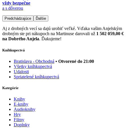
vždy bezpečne
a s dôverou
Predchádzajúce
Ďalšie
Aj z drobných vecí sa dajú urobiť veľké. Vďaka vašim Anjelským
drobným ste pri nákupoch na Martinuse darovali už
1 502 059,00 €
na Dobrého Anjela
. Ďakujeme!
Kníhkupectvá
Bratislava - Obchodná
• Otvorené do 21:00
Všetky kníhkupectvá
Udalosti
Spriatelené kníhkupectvá
Kategórie
Knihy
E-knihy
Audioknihy
Hry
Filmy
Doplnky