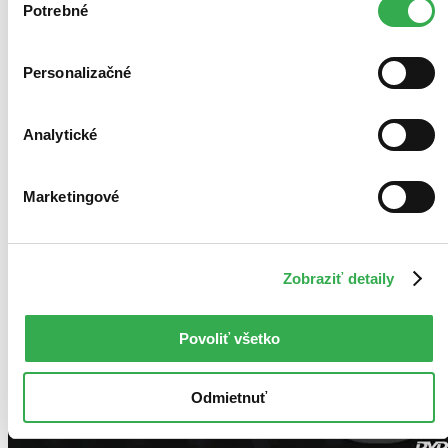
keby sme mohli používať všetky tieto cookies. Ďakujeme!
Potrebné
súhlasu
Personalizačné
Analytické
Marketingové
Zobraziť detaily
Povoliť všetko
Odmietnuť