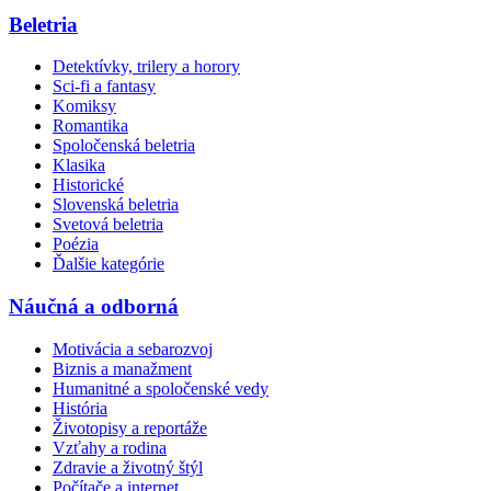
Beletria
Detektívky, trilery a horory
Sci-fi a fantasy
Komiksy
Romantika
Spoločenská beletria
Klasika
Historické
Slovenská beletria
Svetová beletria
Poézia
Ďalšie kategórie
Náučná a odborná
Motivácia a sebarozvoj
Biznis a manažment
Humanitné a spoločenské vedy
História
Životopisy a reportáže
Vzťahy a rodina
Zdravie a životný štýl
Počítače a internet