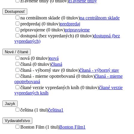
zľavnené tituly (0 titulov)
zľavnené tituly
Dostupnosť
na centrálnom sklade (0 titulov)
na centrálnom sklade
predpredaj (0 titulov)
predpredaj
pripravujeme (0 titulov)
pripravujeme
dostupná (bez vypredaných) (0 titulov)
dostupná (bez
vypredaných)
Nové / čítané
nová (0 titulov)
nová
čítaná (0 titulov)
čítaná
čítaná - výborný stav (0 titulov)
čítaná - výborný stav
čítaná - mierne opotrebovaná (0 titulov)
čítaná - mierne
opotrebovaná
čítané verzie vypredaných kníh (0 titulov)
čítané verzie
vypredaných kníh
Jazyk
čeština (1 titul)
čeština
1
Vydavateľstvo
Bonton Film (1 titul)
Bonton Film
1