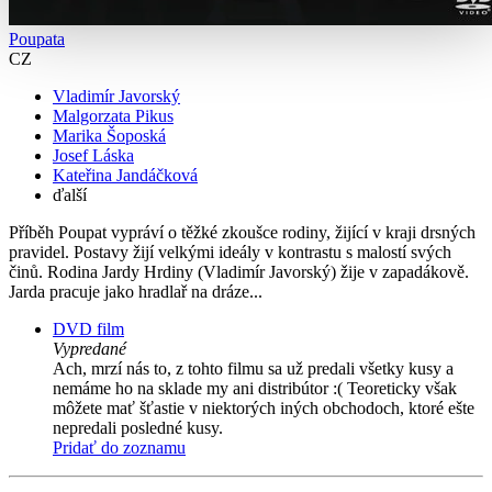
Poupata
CZ
Vladimír Javorský
Malgorzata Pikus
Marika Šoposká
Josef Láska
Kateřina Jandáčková
ďalší
Příběh Poupat vypráví o těžké zkoušce rodiny, žijící v kraji drsných
pravidel. Postavy žijí velkými ideály v kontrastu s malostí svých
činů. Rodina Jardy Hrdiny (Vladimír Javorský) žije v zapadákově.
Jarda pracuje jako hradlař na dráze...
DVD film
Vypredané
Ach, mrzí nás to, z tohto filmu sa už predali všetky kusy a
nemáme ho na sklade my ani distribútor :( Teoreticky však
môžete mať šťastie v niektorých iných obchodoch, ktoré ešte
nepredali posledné kusy.
Pridať do zoznamu