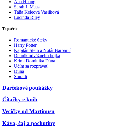
Ana Huang
Sarah J. Maas
Táňa Keleová Vasilková
Lucinda Riley
Top série
Romantické úteky
Harry Potter
Kapitán Stein a Notár Barbarič
Denník odvážneho bojka
Krimi Dominika Dána
Učím sa rozprávať
Duna
Smradi
Darčekové poukážky
Čítačky e-kníh
Vecičky od Martinusu
Káva, čaj a pochutiny