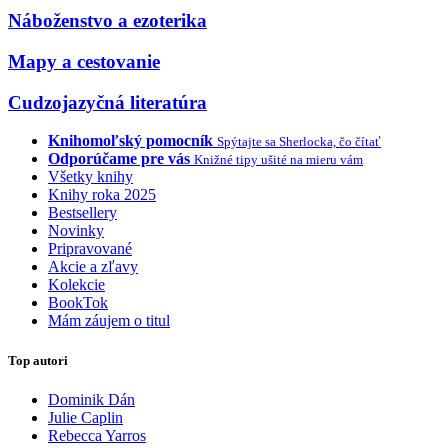
Náboženstvo a ezoterika
Mapy a cestovanie
Cudzojazyčná literatúra
Knihomoľský pomocník
Spýtajte sa Sherlocka, čo čítať
Odporúčame pre vás
Knižné tipy ušité na mieru vám
Všetky knihy
Knihy roka 2025
Bestsellery
Novinky
Pripravované
Akcie a zľavy
Kolekcie
BookTok
Mám záujem o titul
Top autori
Dominik Dán
Julie Caplin
Rebecca Yarros