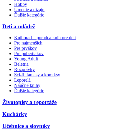
Hobby
Umenie a dizajn
Ďalšie kategórie
Deti a mládež
Knihorad – poradca kníh pre deti
Pre najmenších
Pre prvákov
Pre pubertiakov
Young Adult
Beletria
Rozprávky
Sci-fi, fantasy a komiksy
Leporelá
Náučné knihy
Ďalšie kategórie
Životopisy a reportáže
Kuchárky
Učebnice a slovníky