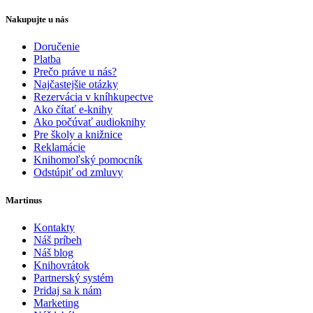
Nakupujte u nás
Doručenie
Platba
Prečo práve u nás?
Najčastejšie otázky
Rezervácia v kníhkupectve
Ako čítať e-knihy
Ako počúvať audioknihy
Pre školy a knižnice
Reklamácie
Knihomoľský pomocník
Odstúpiť od zmluvy
Martinus
Kontakty
Náš príbeh
Náš blog
Knihovrátok
Partnerský systém
Pridaj sa k nám
Marketing