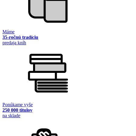
Máme
35-ročnú tradíciu
predaja kníh
Ponúkame vyše
250 000 titulov
na sklade