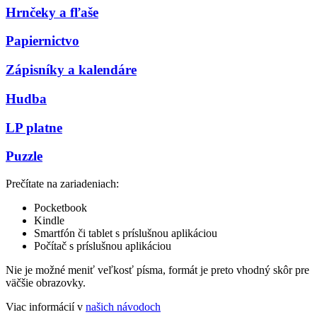
Hrnčeky a fľaše
Papiernictvo
Zápisníky a kalendáre
Hudba
LP platne
Puzzle
Prečítate na zariadeniach:
Pocketbook
Kindle
Smartfón či tablet s príslušnou aplikáciou
Počítač s príslušnou aplikáciou
Nie je možné meniť veľkosť písma, formát je preto vhodný skôr pre
väčšie obrazovky.
Viac informácií v
našich návodoch