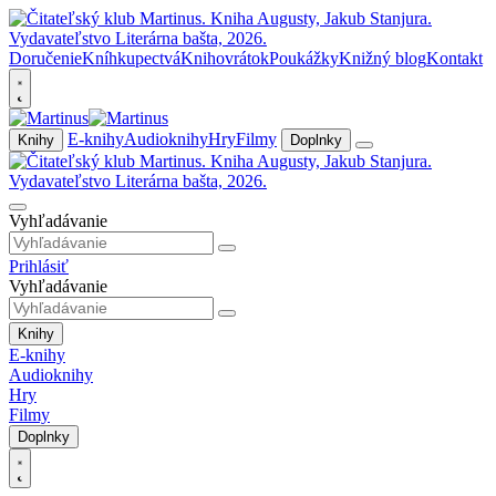
Doručenie
Kníhkupectvá
Knihovrátok
Poukážky
Knižný blog
Kontakt
E-knihy
Audioknihy
Hry
Filmy
Knihy
Doplnky
Vyhľadávanie
Prihlásiť
Vyhľadávanie
Knihy
E-knihy
Audioknihy
Hry
Filmy
Doplnky