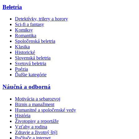
Beletria
Detektívky, trilery a horory
Sci-fi a fantasy
Komiksy
Romantika
Spoločenská beletria
Klasika
Historické
Slovenská beletria
Svetová beletria
Poézia
Ďalšie kategórie
Náučná a odborná
Motivácia a sebarozvoj
Biznis a manažment
Humanitné a spoločenské vedy
História
Životopisy a reportáže
Vzťahy a rodina
Zdravie a životný štýl
Počítače a internet