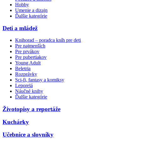
Hobby
Umenie a dizajn
Ďalšie kategórie
Deti a mládež
Knihorad – poradca kníh pre deti
Pre najmenších
Pre prvákov
Pre pubertiakov
Young Adult
Beletria
Rozprávky
Sci-fi, fantasy a komiksy
Leporelá
Náučné knihy
Ďalšie kategórie
Životopisy a reportáže
Kuchárky
Učebnice a slovníky