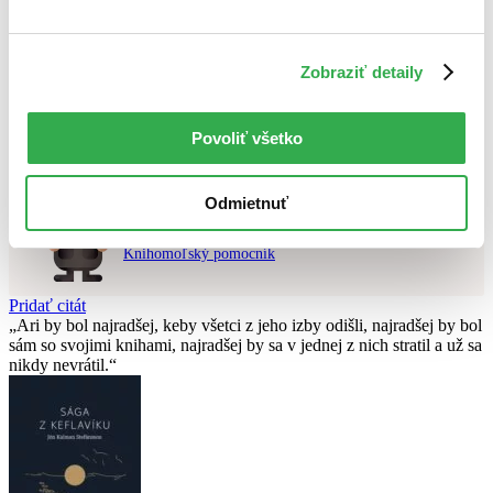
Použité filtre
Zobraziť detaily
Zrušiť filtre
dostupné
Vydavateľstvo Bonton Film
Nebol nájdený
žiadny titul
vyhovujúci zadaným podmienkam.
Skúste prosím zmeniť vyhľadávaný výraz.
Povoliť všetko
Odmietnuť
Chcete poradiť knihu?
Náš pomocník Sherlock vám ju s radosťou vypátra!
Knihomoľský pomocník
Pridať citát
Ari by bol najradšej, keby všetci z jeho izby odišli, najradšej by bol
sám so svojimi knihami, najradšej by sa v jednej z nich stratil a už sa
nikdy nevrátil.