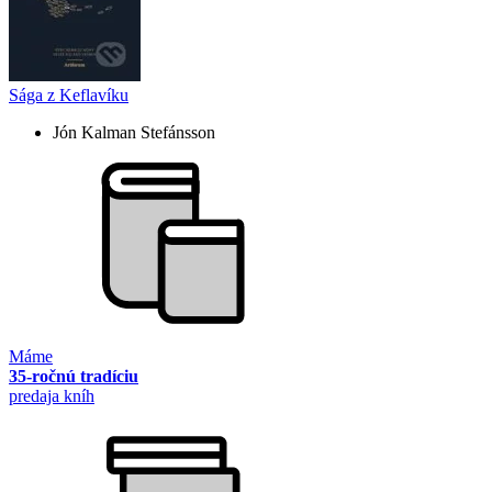
Sága z Keflavíku
Jón Kalman Stefánsson
Máme
35-ročnú tradíciu
predaja kníh