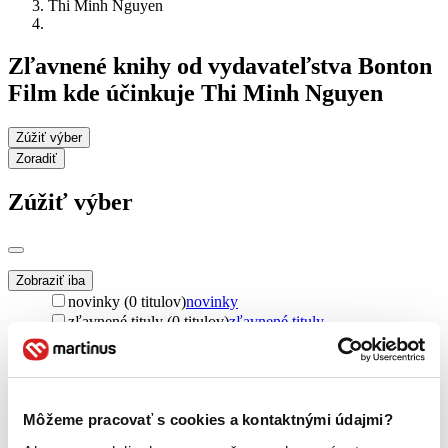
Thi Minh Nguyen
Zľavnené knihy od vydavateľstva Bonton
Film kde účinkuje Thi Minh Nguyen
Zúžiť výber
Zoradiť
Zúžiť výber
Zobraziť iba
novinky (0 titulov)
novinky
zľavnené tituly (0 titulov)
zľavnené tituly
Dostupnosť
na centrálnom sklade (0 titulov)
na centrálnom sklade
predpredaj (0 titulov)
predpredaj
pripravujeme (0 titulov)
pripravujeme
Môžeme pracovať s cookies a kontaktnými údajmi?
dostupná (bez vypredaných) (0 titulov)
dostupná (bez