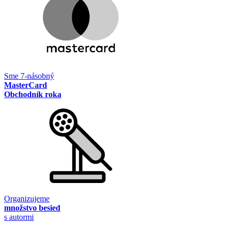
Sme 7-násobný
MasterCard
Obchodník roka
Organizujeme
množstvo besied
s autormi