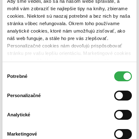
Aby sme vedeli, ako sa na našom webe správate, a
vypredaných)
mohli vám zobraziť tie najlepšie tipy na knihy, zbierame
Nové / čítané
cookies. Niektoré sú naozaj potrebné a bez nich by naša
nová (0 titulov)
nová
stránka vôbec nefungovala. Okrem toho používame
čítaná (0 titulov)
čítaná
analytické cookies, ktoré nám umožňujú zisťovať, ako
čítaná - výborný stav (0 titulov)
čítaná - výborný stav
náš web funguje, a stále ho pre vás zlepšovať.
čítaná - mierne opotrebovaná (0 titulov)
čítaná - mierne
opotrebovaná
Personalizačné cookies nám dovoľujú prispôsobovať
čítané verzie vypredaných kníh (0 titulov)
čítané verzie
stránku pre vašu lepšiu orientáciu. Marketingové cookies
vypredaných kníh
nám zas umožňujú zobrazenie relevantnej reklamy.
Zúžiť výber
Niektoré údaje zdieľame aj s tretími stranami. Veľmi by
Výber
nám pomohlo, keby sme mohli používať všetky tieto
Potrebné
súhlasu
Zoradiť
cookies. Ďakujeme!
Personalizačné
Bestsellery
Analytické
Top hodnotené
Novinky
Najdrahšie
Najlacnejšie
Marketingové
Najvyššia zľava