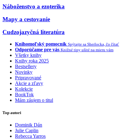
Náboženstvo a ezoterika
Mapy a cestovanie
Cudzojazyčná literatúra
Knihomoľský pomocník
Spýtajte sa Sherlocka, čo čítať
Odporúčame pre vás
Knižné tipy ušité na mieru vám
Všetky knihy
Knihy roka 2025
Bestsellery
Novinky
Pripravované
Akcie a zľavy
Kolekcie
BookTok
Mám záujem o titul
Top autori
Dominik Dán
Julie Caplin
Rebecca Yarros