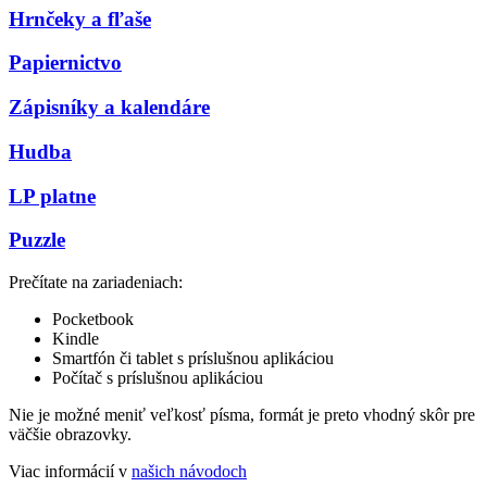
Hrnčeky a fľaše
Papiernictvo
Zápisníky a kalendáre
Hudba
LP platne
Puzzle
Prečítate na zariadeniach:
Pocketbook
Kindle
Smartfón či tablet s príslušnou aplikáciou
Počítač s príslušnou aplikáciou
Nie je možné meniť veľkosť písma, formát je preto vhodný skôr pre
väčšie obrazovky.
Viac informácií v
našich návodoch