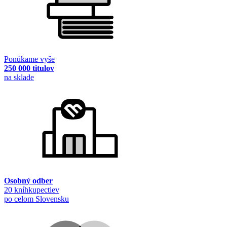
Ponúkame vyše
250 000 titulov
na sklade
Osobný odber
20 kníhkupectiev
po celom Slovensku