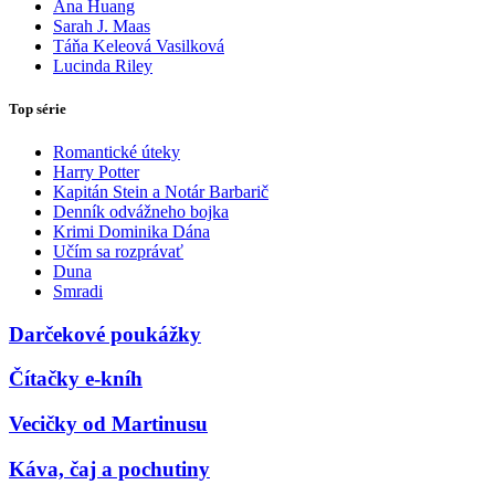
Ana Huang
Sarah J. Maas
Táňa Keleová Vasilková
Lucinda Riley
Top série
Romantické úteky
Harry Potter
Kapitán Stein a Notár Barbarič
Denník odvážneho bojka
Krimi Dominika Dána
Učím sa rozprávať
Duna
Smradi
Darčekové poukážky
Čítačky e-kníh
Vecičky od Martinusu
Káva, čaj a pochutiny