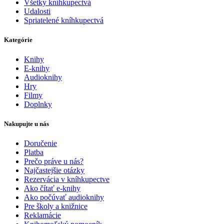
Všetky kníhkupectvá
Udalosti
Spriatelené kníhkupectvá
Kategórie
Knihy
E-knihy
Audioknihy
Hry
Filmy
Doplnky
Nakupujte u nás
Doručenie
Platba
Prečo práve u nás?
Najčastejšie otázky
Rezervácia v kníhkupectve
Ako čítať e-knihy
Ako počúvať audioknihy
Pre školy a knižnice
Reklamácie