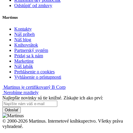
Knihomoľský pomocník
Odstúpiť od zmluvy
Martinus
Kontakty
Náš príbeh
Náš blog
Knihovrátok
Partnerský systém
Pridaj sa k nám
Marketing
Náš labák
Prehlásenie o cookies
Vyhlásenie o prístupnosti
Martinus je certifikovaný B Corp
Nerobíme rozdiely
Najlepšie novinky sú tie knižné. Získajte ich ako prví:
Odoslať
© 2000-2026 Martinus. Internetové kníhkupectvo. Všetky práva
vyhradené.