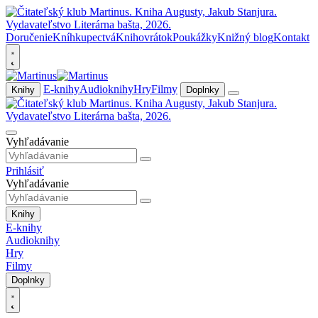
Doručenie
Kníhkupectvá
Knihovrátok
Poukážky
Knižný blog
Kontakt
E-knihy
Audioknihy
Hry
Filmy
Knihy
Doplnky
Vyhľadávanie
Prihlásiť
Vyhľadávanie
Knihy
E-knihy
Audioknihy
Hry
Filmy
Doplnky