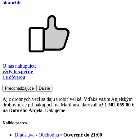
okamžite
U nás nakupujete
vždy bezpečne
a s dôverou
Predchádzajúce
Ďalšie
Aj z drobných vecí sa dajú urobiť veľké. Vďaka vašim Anjelským
drobným ste pri nákupoch na Martinuse darovali už
1 502 059,00 €
na Dobrého Anjela
. Ďakujeme!
Kníhkupectvá
Bratislava - Obchodná
• Otvorené do 21:00