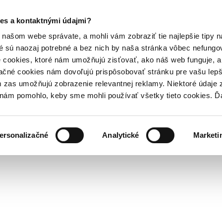
es a kontaktnými údajmi?
našom webe správate, a mohli vám zobraziť tie najlepšie tipy n
é sú naozaj potrebné a bez nich by naša stránka vôbec nefung
 cookies, ktoré nám umožňujú zisťovať, ako náš web funguje, a 
ačné cookies nám dovoľujú prispôsobovať stránku pre vašu lepši
zas umožňujú zobrazenie relevantnej reklamy. Niektoré údaje z
y nám pomohlo, keby sme mohli používať všetky tieto cookies. 
ersonalizačné
Analytické
Marketi