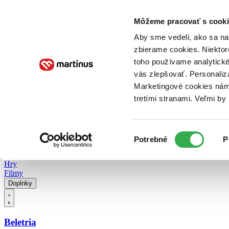
Doručenie
Kníhkupectvá
Knihovrátok
Poukážky
Knižný blog
Kontakt
Môžeme pracovať s cooki
Aby sme vedeli, ako sa na 
zbierame cookies. Niektor
E-knihy
Audioknihy
Hry
Filmy
Knihy
Doplnky
toho používame analytické
vás zlepšovať. Personaliz
Vyhľadávanie
Marketingové cookies nám 
tretími stranami. Veľmi b
Prihlásiť
Vyhľadávanie
Výber
Knihy
Potrebné
P
súhlasu
E-knihy
Audioknihy
Hry
Filmy
Doplnky
Beletria