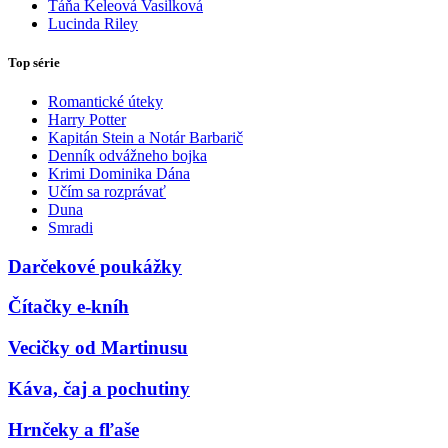
Táňa Keleová Vasilková
Lucinda Riley
Top série
Romantické úteky
Harry Potter
Kapitán Stein a Notár Barbarič
Denník odvážneho bojka
Krimi Dominika Dána
Učím sa rozprávať
Duna
Smradi
Darčekové poukážky
Čítačky e-kníh
Vecičky od Martinusu
Káva, čaj a pochutiny
Hrnčeky a fľaše