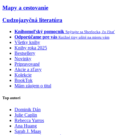
Mapy a cestovanie
Cudzojazyčná literatúra
Knihomoľský pomocník
Spýtajte sa Sherlocka, čo čítať
Odporúčame pre vás
Knižné tipy ušité na mieru vám
Všetky knihy
Knihy roka 2025
Bestsellery
Novinky
Pripravované
Akcie a zľavy
Kolekcie
BookTok
Mám záujem o titul
Top autori
Dominik Dán
Julie Caplin
Rebecca Yarros
Ana Huang
Sarah J. Maas