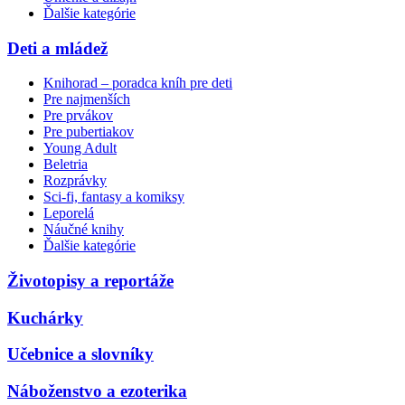
Ďalšie kategórie
Deti a mládež
Knihorad – poradca kníh pre deti
Pre najmenších
Pre prvákov
Pre pubertiakov
Young Adult
Beletria
Rozprávky
Sci-fi, fantasy a komiksy
Leporelá
Náučné knihy
Ďalšie kategórie
Životopisy a reportáže
Kuchárky
Učebnice a slovníky
Náboženstvo a ezoterika