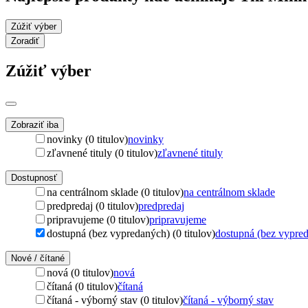
Zúžiť výber
Zoradiť
Zúžiť výber
Zobraziť iba
novinky (0 titulov)
novinky
zľavnené tituly (0 titulov)
zľavnené tituly
Dostupnosť
na centrálnom sklade (0 titulov)
na centrálnom sklade
predpredaj (0 titulov)
predpredaj
pripravujeme (0 titulov)
pripravujeme
dostupná (bez vypredaných) (0 titulov)
dostupná (bez vypre
Nové / čítané
nová (0 titulov)
nová
čítaná (0 titulov)
čítaná
čítaná - výborný stav (0 titulov)
čítaná - výborný stav