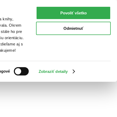
Povoliť všetko
a knihy,
ovala. Okrem
Odmietnuť
stále ho pre
u orientáciu.
dieľame aj s
Ďakujeme!
ngové
Zobraziť detaily