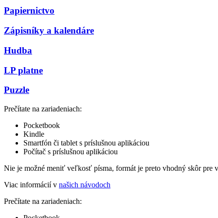
Papiernictvo
Zápisníky a kalendáre
Hudba
LP platne
Puzzle
Prečítate na zariadeniach:
Pocketbook
Kindle
Smartfón či tablet s príslušnou aplikáciou
Počítač s príslušnou aplikáciou
Nie je možné meniť veľkosť písma, formát je preto vhodný skôr pre 
Viac informácií v
našich návodoch
Prečítate na zariadeniach:
Pocketbook