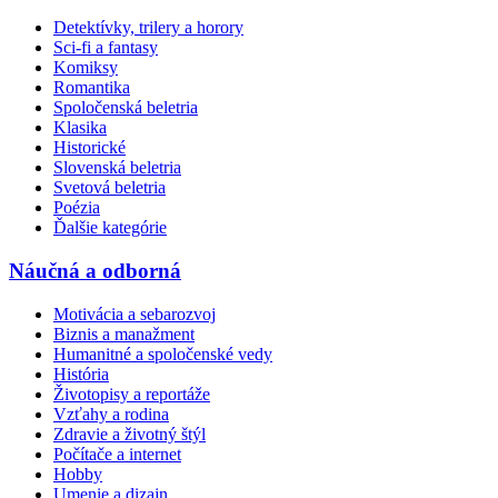
Detektívky, trilery a horory
Sci-fi a fantasy
Komiksy
Romantika
Spoločenská beletria
Klasika
Historické
Slovenská beletria
Svetová beletria
Poézia
Ďalšie kategórie
Náučná a odborná
Motivácia a sebarozvoj
Biznis a manažment
Humanitné a spoločenské vedy
História
Životopisy a reportáže
Vzťahy a rodina
Zdravie a životný štýl
Počítače a internet
Hobby
Umenie a dizajn