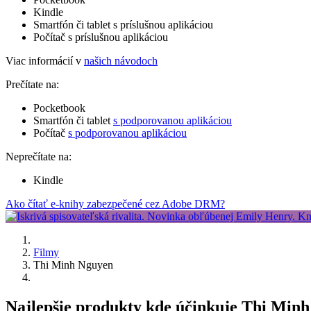
Kindle
Smartfón či tablet s príslušnou aplikáciou
Počítač s príslušnou aplikáciou
Viac informácií v
našich návodoch
Prečítate na:
Pocketbook
Smartfón či tablet
s podporovanou aplikáciou
Počítač
s podporovanou aplikáciou
Neprečítate na:
Kindle
Ako čítať e-knihy zabezpečené cez Adobe DRM?
Filmy
Thi Minh Nguyen
Najlepšie produkty kde účinkuje Thi Min