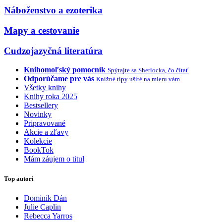
Náboženstvo a ezoterika
Mapy a cestovanie
Cudzojazyčná literatúra
Knihomoľský pomocník
Spýtajte sa Sherlocka, čo čítať
Odporúčame pre vás
Knižné tipy ušité na mieru vám
Všetky knihy
Knihy roka 2025
Bestsellery
Novinky
Pripravované
Akcie a zľavy
Kolekcie
BookTok
Mám záujem o titul
Top autori
Dominik Dán
Julie Caplin
Rebecca Yarros