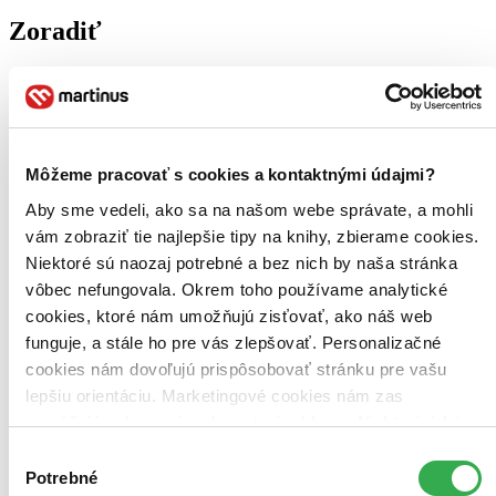
Zoradiť
Bestsellery
Top hodnotené
Môžeme pracovať s cookies a kontaktnými údajmi?
Novinky
Najdrahšie
Aby sme vedeli, ako sa na našom webe správate, a mohli
Najlacnejšie
Najvyššia zľava
vám zobraziť tie najlepšie tipy na knihy, zbierame cookies.
Niektoré sú naozaj potrebné a bez nich by naša stránka
vôbec nefungovala. Okrem toho používame analytické
cookies, ktoré nám umožňujú zisťovať, ako náš web
funguje, a stále ho pre vás zlepšovať. Personalizačné
cookies nám dovoľujú prispôsobovať stránku pre vašu
lepšiu orientáciu. Marketingové cookies nám zas
umožňujú zobrazenie relevantnej reklamy. Niektoré údaje
zdieľame aj s tretími stranami. Veľmi by nám pomohlo,
Výber
keby sme mohli používať všetky tieto cookies. Ďakujeme!
Potrebné
súhlasu