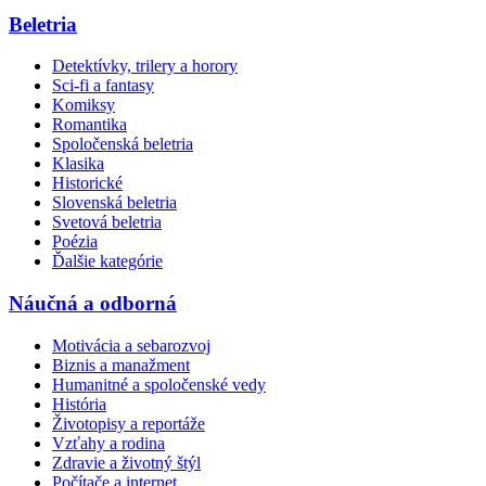
Beletria
Detektívky, trilery a horory
Sci-fi a fantasy
Komiksy
Romantika
Spoločenská beletria
Klasika
Historické
Slovenská beletria
Svetová beletria
Poézia
Ďalšie kategórie
Náučná a odborná
Motivácia a sebarozvoj
Biznis a manažment
Humanitné a spoločenské vedy
História
Životopisy a reportáže
Vzťahy a rodina
Zdravie a životný štýl
Počítače a internet