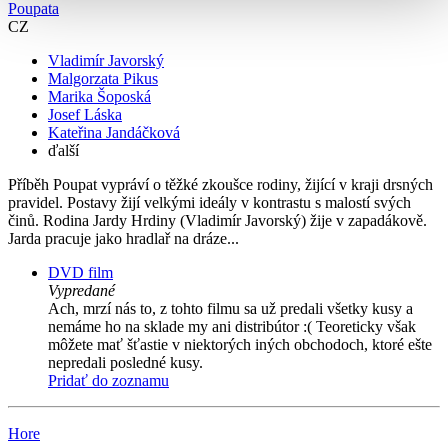
Poupata
CZ
Vladimír Javorský
Malgorzata Pikus
Marika Šoposká
Josef Láska
Kateřina Jandáčková
ďalší
Příběh Poupat vypráví o těžké zkoušce rodiny, žijící v kraji drsných
pravidel. Postavy žijí velkými ideály v kontrastu s malostí svých
činů. Rodina Jardy Hrdiny (Vladimír Javorský) žije v zapadákově.
Jarda pracuje jako hradlař na dráze...
DVD film
Vypredané
Ach, mrzí nás to, z tohto filmu sa už predali všetky kusy a
nemáme ho na sklade my ani distribútor :( Teoreticky však
môžete mať šťastie v niektorých iných obchodoch, ktoré ešte
nepredali posledné kusy.
Pridať do zoznamu
Hore