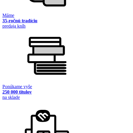
Máme
35-ročnú tradíciu
predaja kníh
Ponúkame vyše
250 000 titulov
na sklade