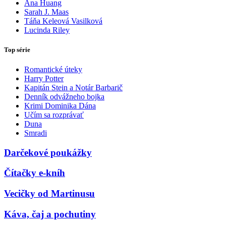
Ana Huang
Sarah J. Maas
Táňa Keleová Vasilková
Lucinda Riley
Top série
Romantické úteky
Harry Potter
Kapitán Stein a Notár Barbarič
Denník odvážneho bojka
Krimi Dominika Dána
Učím sa rozprávať
Duna
Smradi
Darčekové poukážky
Čítačky e-kníh
Vecičky od Martinusu
Káva, čaj a pochutiny