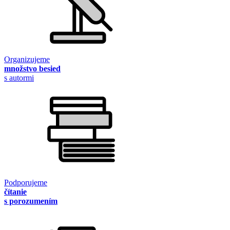
Organizujeme
množstvo besied
s autormi
Podporujeme
čítanie
s porozumením