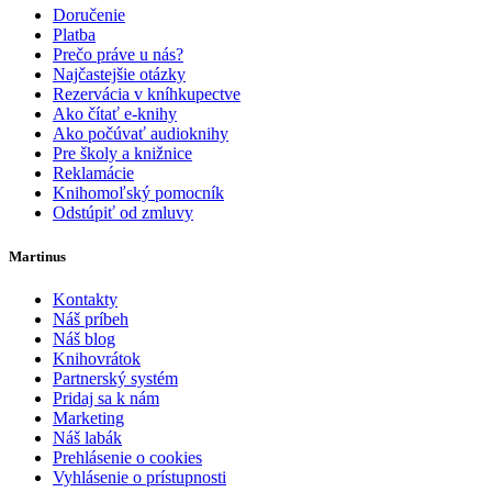
Doručenie
Platba
Prečo práve u nás?
Najčastejšie otázky
Rezervácia v kníhkupectve
Ako čítať e-knihy
Ako počúvať audioknihy
Pre školy a knižnice
Reklamácie
Knihomoľský pomocník
Odstúpiť od zmluvy
Martinus
Kontakty
Náš príbeh
Náš blog
Knihovrátok
Partnerský systém
Pridaj sa k nám
Marketing
Náš labák
Prehlásenie o cookies
Vyhlásenie o prístupnosti