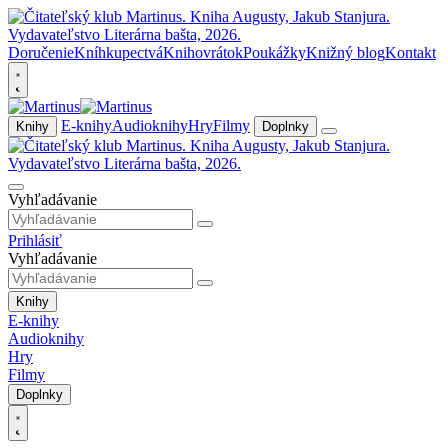
Doručenie
Kníhkupectvá
Knihovrátok
Poukážky
Knižný blog
Kontakt
E-knihy
Audioknihy
Hry
Filmy
Knihy
Doplnky
Vyhľadávanie
Prihlásiť
Vyhľadávanie
Knihy
E-knihy
Audioknihy
Hry
Filmy
Doplnky