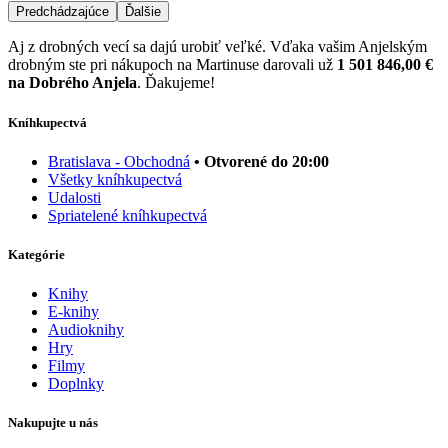
Predchádzajúce
Ďalšie
Aj z drobných vecí sa dajú urobiť veľké. Vďaka vašim Anjelským
drobným ste pri nákupoch na Martinuse darovali už
1 501 846,00 €
na Dobrého Anjela
. Ďakujeme!
Kníhkupectvá
Bratislava - Obchodná
• Otvorené do 20:00
Všetky kníhkupectvá
Udalosti
Spriatelené kníhkupectvá
Kategórie
Knihy
E-knihy
Audioknihy
Hry
Filmy
Doplnky
Nakupujte u nás