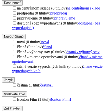
Dostupnosť
na centrálnom sklade (0 titulov)
na centrálnom sklade
predpredaj (0 titulov)
predpredaj
pripravujeme (0 titulov)
pripravujeme
dostupná (bez vypredaných) (0 titulov)
dostupná (bez
vypredaných)
Nové / čítané
nová (0 titulov)
nová
čítaná (0 titulov)
čítaná
čítaná - výborný stav (0 titulov)
čítaná - výborný stav
čítaná - mierne opotrebovaná (0 titulov)
čítaná - mierne
opotrebovaná
čítané verzie vypredaných kníh (0 titulov)
čítané verzie
vypredaných kníh
Jazyk
čeština (1 titul)
čeština
1
Vydavateľstvo
Bonton Film (1 titul)
Bonton Film
1
Zúžiť výber