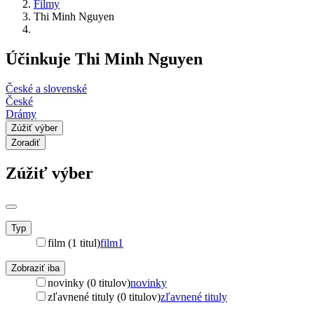
Filmy
Thi Minh Nguyen
Účinkuje Thi Minh Nguyen
České a slovenské
České
Drámy
Zúžiť výber
Zoradiť
Zúžiť výber
Typ
film (1 titul)
film
1
Zobraziť iba
novinky (0 titulov)
novinky
zľavnené tituly (0 titulov)
zľavnené tituly