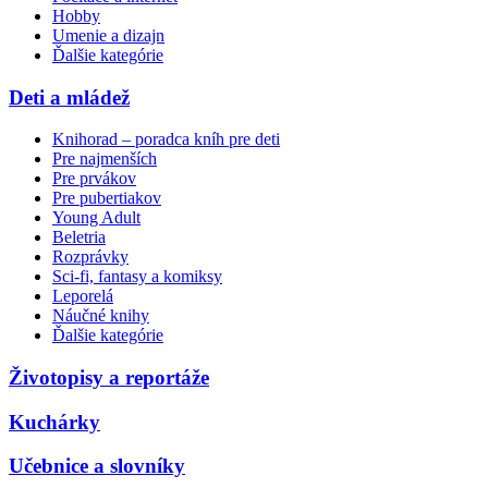
Hobby
Umenie a dizajn
Ďalšie kategórie
Deti a mládež
Knihorad – poradca kníh pre deti
Pre najmenších
Pre prvákov
Pre pubertiakov
Young Adult
Beletria
Rozprávky
Sci-fi, fantasy a komiksy
Leporelá
Náučné knihy
Ďalšie kategórie
Životopisy a reportáže
Kuchárky
Učebnice a slovníky