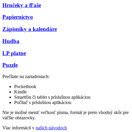
Hrnčeky a fľaše
Papiernictvo
Zápisníky a kalendáre
Hudba
LP platne
Puzzle
Prečítate na zariadeniach:
Pocketbook
Kindle
Smartfón či tablet s príslušnou aplikáciou
Počítač s príslušnou aplikáciou
Nie je možné meniť veľkosť písma, formát je preto vhodný skôr pre
väčšie obrazovky.
Viac informácií v
našich návodoch