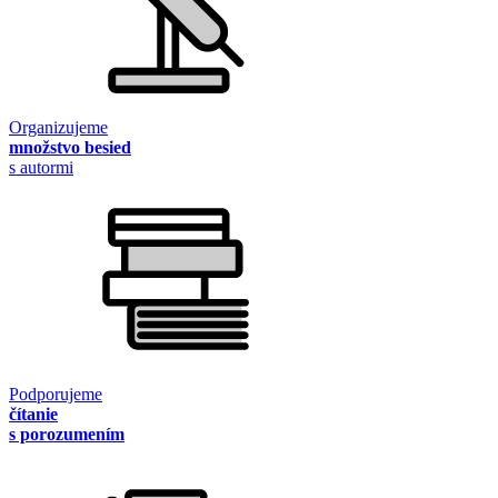
Organizujeme
množstvo besied
s autormi
Podporujeme
čítanie
s porozumením