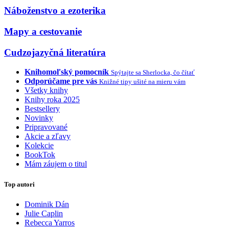
Náboženstvo a ezoterika
Mapy a cestovanie
Cudzojazyčná literatúra
Knihomoľský pomocník
Spýtajte sa Sherlocka, čo čítať
Odporúčame pre vás
Knižné tipy ušité na mieru vám
Všetky knihy
Knihy roka 2025
Bestsellery
Novinky
Pripravované
Akcie a zľavy
Kolekcie
BookTok
Mám záujem o titul
Top autori
Dominik Dán
Julie Caplin
Rebecca Yarros