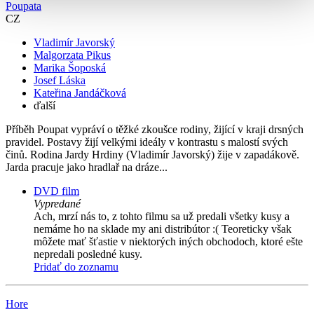
Poupata
CZ
Vladimír Javorský
Malgorzata Pikus
Marika Šoposká
Josef Láska
Kateřina Jandáčková
ďalší
Příběh Poupat vypráví o těžké zkoušce rodiny, žijící v kraji drsných
pravidel. Postavy žijí velkými ideály v kontrastu s malostí svých
činů. Rodina Jardy Hrdiny (Vladimír Javorský) žije v zapadákově.
Jarda pracuje jako hradlař na dráze...
DVD film
Vypredané
Ach, mrzí nás to, z tohto filmu sa už predali všetky kusy a
nemáme ho na sklade my ani distribútor :( Teoreticky však
môžete mať šťastie v niektorých iných obchodoch, ktoré ešte
nepredali posledné kusy.
Pridať do zoznamu
Hore