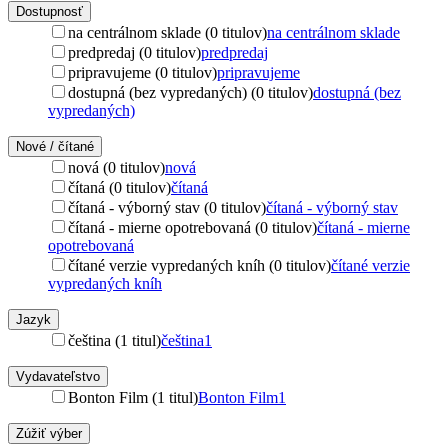
Dostupnosť
na centrálnom sklade (0 titulov)
na centrálnom sklade
predpredaj (0 titulov)
predpredaj
pripravujeme (0 titulov)
pripravujeme
dostupná (bez vypredaných) (0 titulov)
dostupná (bez
vypredaných)
Nové / čítané
nová (0 titulov)
nová
čítaná (0 titulov)
čítaná
čítaná - výborný stav (0 titulov)
čítaná - výborný stav
čítaná - mierne opotrebovaná (0 titulov)
čítaná - mierne
opotrebovaná
čítané verzie vypredaných kníh (0 titulov)
čítané verzie
vypredaných kníh
Jazyk
čeština (1 titul)
čeština
1
Vydavateľstvo
Bonton Film (1 titul)
Bonton Film
1
Zúžiť výber