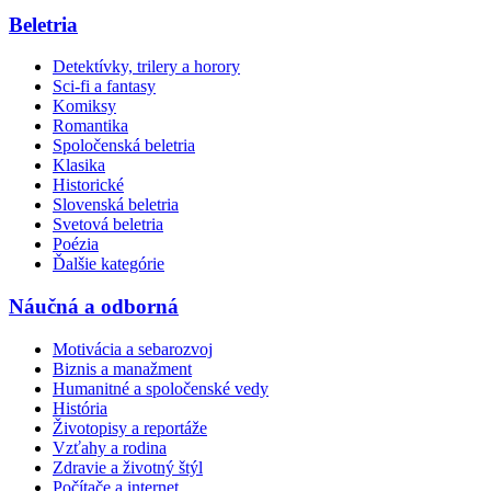
Beletria
Detektívky, trilery a horory
Sci-fi a fantasy
Komiksy
Romantika
Spoločenská beletria
Klasika
Historické
Slovenská beletria
Svetová beletria
Poézia
Ďalšie kategórie
Náučná a odborná
Motivácia a sebarozvoj
Biznis a manažment
Humanitné a spoločenské vedy
História
Životopisy a reportáže
Vzťahy a rodina
Zdravie a životný štýl
Počítače a internet