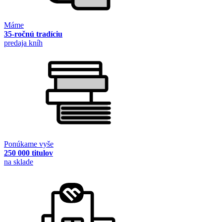
Máme
35-ročnú tradíciu
predaja kníh
Ponúkame vyše
250 000 titulov
na sklade