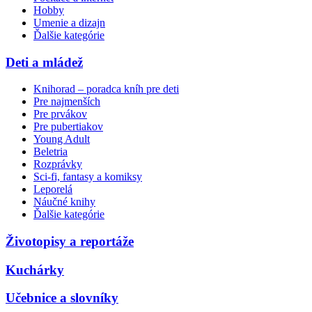
Hobby
Umenie a dizajn
Ďalšie kategórie
Deti a mládež
Knihorad – poradca kníh pre deti
Pre najmenších
Pre prvákov
Pre pubertiakov
Young Adult
Beletria
Rozprávky
Sci-fi, fantasy a komiksy
Leporelá
Náučné knihy
Ďalšie kategórie
Životopisy a reportáže
Kuchárky
Učebnice a slovníky