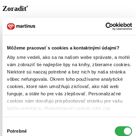
Zoradiť
Bestsellery
Top hodnotené
Môžeme pracovať s cookies a kontaktnými údajmi?
Novinky
Najdrahšie
Aby sme vedeli, ako sa na našom webe správate, a mohli
Najlacnejšie
vám zobraziť tie najlepšie tipy na knihy, zbierame cookies.
Najvyššia zľava
Niektoré sú naozaj potrebné a bez nich by naša stránka
vôbec nefungovala. Okrem toho používame analytické
cookies, ktoré nám umožňujú zisťovať, ako náš web
funguje, a stále ho pre vás zlepšovať. Personalizačné
cookies nám dovoľujú prispôsobovať stránku pre vašu
lepšiu orientáciu. Marketingové cookies nám zas
umožňujú zobrazenie relevantnej reklamy. Niektoré údaje
zdieľame aj s tretími stranami. Veľmi by nám pomohlo,
Výber
keby sme mohli používať všetky tieto cookies. Ďakujeme!
Potrebné
súhlasu