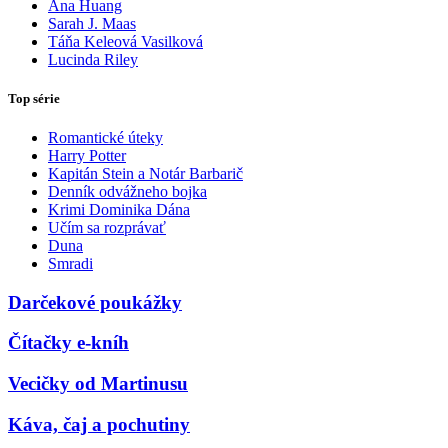
Ana Huang
Sarah J. Maas
Táňa Keleová Vasilková
Lucinda Riley
Top série
Romantické úteky
Harry Potter
Kapitán Stein a Notár Barbarič
Denník odvážneho bojka
Krimi Dominika Dána
Učím sa rozprávať
Duna
Smradi
Darčekové poukážky
Čítačky e-kníh
Vecičky od Martinusu
Káva, čaj a pochutiny