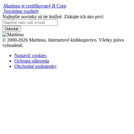
Martinus je certifikovaný B Corp
Nerobíme rozdiely
Najlepšie novinky sú tie knižné. Získajte ich ako prví:
Odoslať
© 2000-2026 Martinus. Internetové kníhkupectvo. Všetky práva
vyhradené.
Nastaviť cookies
Ochrana súkromia
Obchodné podmienky