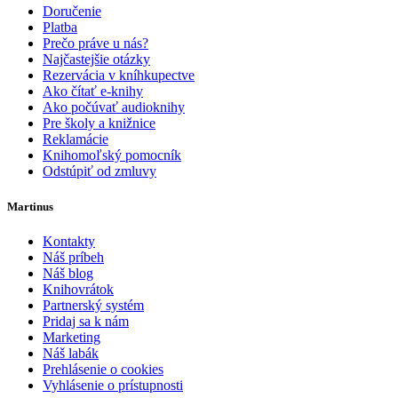
Doručenie
Platba
Prečo práve u nás?
Najčastejšie otázky
Rezervácia v kníhkupectve
Ako čítať e-knihy
Ako počúvať audioknihy
Pre školy a knižnice
Reklamácie
Knihomoľský pomocník
Odstúpiť od zmluvy
Martinus
Kontakty
Náš príbeh
Náš blog
Knihovrátok
Partnerský systém
Pridaj sa k nám
Marketing
Náš labák
Prehlásenie o cookies
Vyhlásenie o prístupnosti