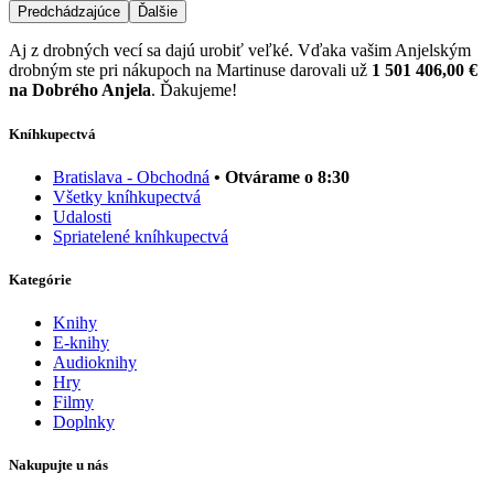
Predchádzajúce
Ďalšie
Aj z drobných vecí sa dajú urobiť veľké. Vďaka vašim Anjelským
drobným ste pri nákupoch na Martinuse darovali už
1 501 406,00 €
na Dobrého Anjela
. Ďakujeme!
Kníhkupectvá
Bratislava - Obchodná
• Otvárame o 8:30
Všetky kníhkupectvá
Udalosti
Spriatelené kníhkupectvá
Kategórie
Knihy
E-knihy
Audioknihy
Hry
Filmy
Doplnky
Nakupujte u nás