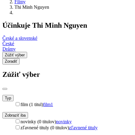
Filmy
Thi Minh Nguyen
Účinkuje Thi Minh Nguyen
České a slovenské
České
Drámy
Zúžiť výber
Zoradiť
Zúžiť výber
Typ
film (1 titul)
film
1
Zobraziť iba
novinky (0 titulov)
novinky
zľavnené tituly (0 titulov)
zľavnené tituly