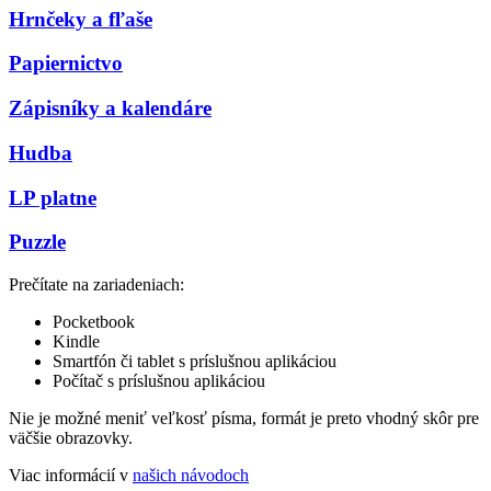
Hrnčeky a fľaše
Papiernictvo
Zápisníky a kalendáre
Hudba
LP platne
Puzzle
Prečítate na zariadeniach:
Pocketbook
Kindle
Smartfón či tablet s príslušnou aplikáciou
Počítač s príslušnou aplikáciou
Nie je možné meniť veľkosť písma, formát je preto vhodný skôr pre
väčšie obrazovky.
Viac informácií v
našich návodoch