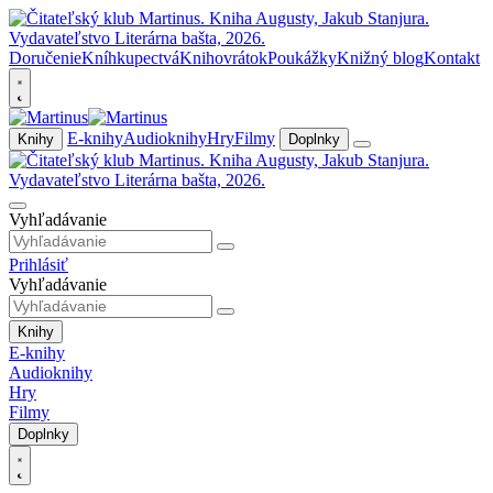
Doručenie
Kníhkupectvá
Knihovrátok
Poukážky
Knižný blog
Kontakt
E-knihy
Audioknihy
Hry
Filmy
Knihy
Doplnky
Vyhľadávanie
Prihlásiť
Vyhľadávanie
Knihy
E-knihy
Audioknihy
Hry
Filmy
Doplnky